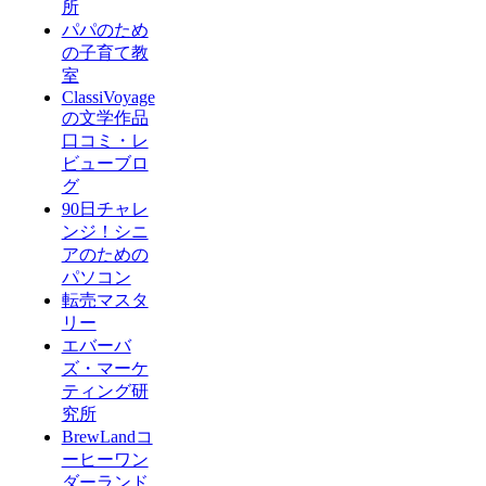
所
パパのため
の子育て教
室
ClassiVoyage
の文学作品
口コミ・レ
ビューブロ
グ
90日チャレ
ンジ！シニ
アのための
パソコン
転売マスタ
リー
エバーバ
ズ・マーケ
ティング研
究所
BrewLandコ
ーヒーワン
ダーランド