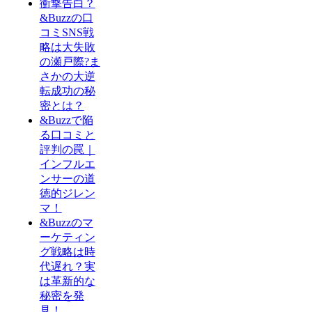
衝撃告白？
&Buzzの口
コミSNS戦
略は大失敗
の瀬戸際?ま
さかの大逆
転成功の秘
密とは？
&Buzzで陥
る口コミと
評判の罠｜
インフルエ
ンサーの道
徳的ジレン
マ！
&Buzzのマ
ーケティン
グ戦略は時
代遅れ？実
は革新的な
秘密を発
見！