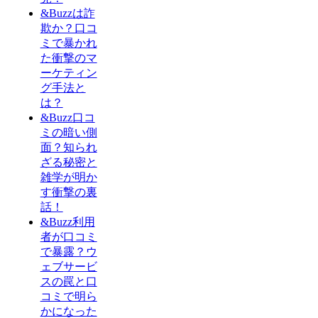
&Buzzは詐
欺か？口コ
ミで暴かれ
た衝撃のマ
ーケティン
グ手法と
は？
&Buzz口コ
ミの暗い側
面？知られ
ざる秘密と
雑学が明か
す衝撃の裏
話！
&Buzz利用
者が口コミ
で暴露？ウ
ェブサービ
スの罠と口
コミで明ら
かになった