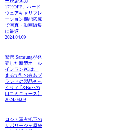
ーが驚きの
17%OFF、ハード
ウェアキャリブレ
ーション機能搭載
で写真・動画編集
に最適
2024.04.09
驚愕!Samsungが発
売した新型オール
インワンPCは、
まるで別の有名ブ
ランドの製品そっ
くり!?【&Buzzの
口コミニュース】
2024.04.09
ロシア軍占拠下の
ザポリージャ原発