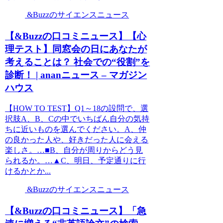
&Buzzのサイエンスニュース
【&Buzzの口コミニュース】【心
理テスト】同窓会の日にあなたが
考えることは？ 社会での“役割”を
診断！ | ananニュース – マガジン
ハウス
【HOW TO TEST】Q1～18の設問で、選
択肢A、B、Cの中でいちばん自分の気持
ちに近いものを選んでください。A、仲
の良かった人や、好きだった人に会える
楽しさ。…■B、自分が周りからどう見
られるか。…▲C、明日、予定通りに行
けるかとか...
&Buzzのサイエンスニュース
【&Buzzの口コミニュース】「急