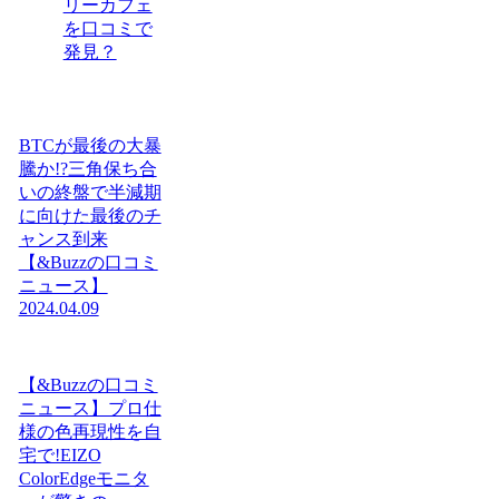
リーカフェ
を口コミで
発見？
BTCが最後の大暴
騰か!?三角保ち合
いの終盤で半減期
に向けた最後のチ
ャンス到来
【&Buzzの口コミ
ニュース】
2024.04.09
【&Buzzの口コミ
ニュース】プロ仕
様の色再現性を自
宅で!EIZO
ColorEdgeモニタ