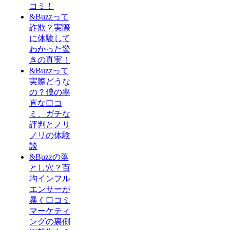
コミ！
&Buzzって
詐欺？実際
に体験して
わかった驚
きの真実！
&Buzzって
実際どうな
の？僕の率
直な口コ
ミ、ガチな
評判とノリ
ノリの体験
談
&Buzzの落
とし穴？百
均インフル
エンサーが
暴く口コミ
マーケティ
ングの裏側