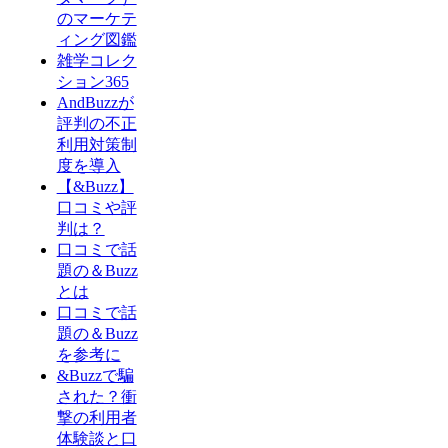
のマーケテ
ィング図鑑
雑学コレク
ション365
AndBuzzが
評判の不正
利用対策制
度を導入
【&Buzz】
口コミや評
判は？
口コミで話
題の＆Buzz
とは
口コミで話
題の＆Buzz
を参考に
&Buzzで騙
された？衝
撃の利用者
体験談と口