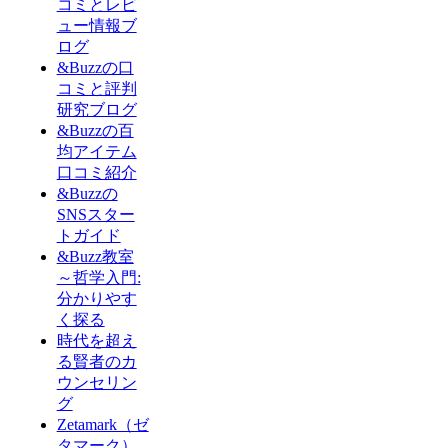
コミとレビ
ュー情報ブ
ログ
&Buzzの口
コミと評判
研究ブログ
&Buzzの百
均アイテム
口コミ紹介
&Buzzの
SNSスター
トガイド
&Buzz教室
～哲学入門:
分かりやす
く探る
時代を超え
る賢者のカ
ウンセリン
グ
Zetamark（ゼ
タマーク）