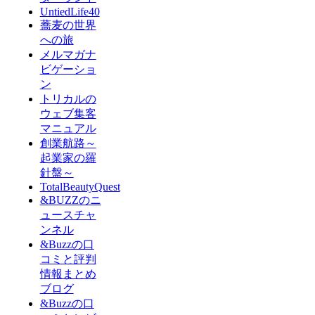
UntiedLife40
蕎麦の世界
への旅
メルマガナ
ビゲーショ
ン
トリカルの
ウェブ集客
マニュアル
創業航路～
起業家の羅
針盤～
TotalBeautyQuest
&BUZZのニ
ュースチャ
ンネル
&Buzzの口
コミと評判
情報まとめ
ブログ
&Buzzの口