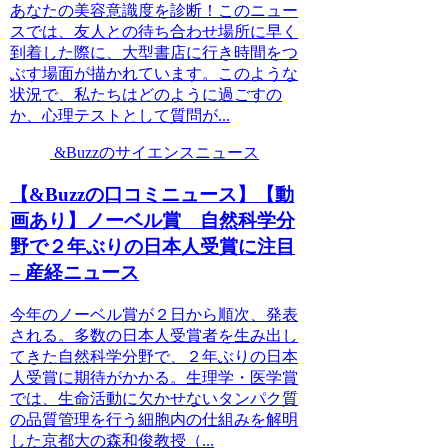
あなたの美容意識度を診断！このニュー
スでは、友人との待ち合わせ場所に早く
到着した際に、大型書店に行き時間をつ
ぶす場面が描かれています。このような
状況で、私たちはどのように過ごすの
か、心理テストとして質問が...
&Buzzのサイエンスニュース
【&Buzzの口コミニュース】【動
画あり】ノーベル賞 自然科学分
野で２年ぶりの日本人受賞に注目
– 産経ニュース
今年のノーベル賞が２日から順次、発表
される。多数の日本人受賞者を生み出し
てきた自然科学分野で、２年ぶりの日本
人受賞に期待がかかる。生理学・医学賞
では、生命活動に欠かせないタンパク質
の品質管理を行う細胞内の仕組みを解明
した京都大の森和俊教授（...