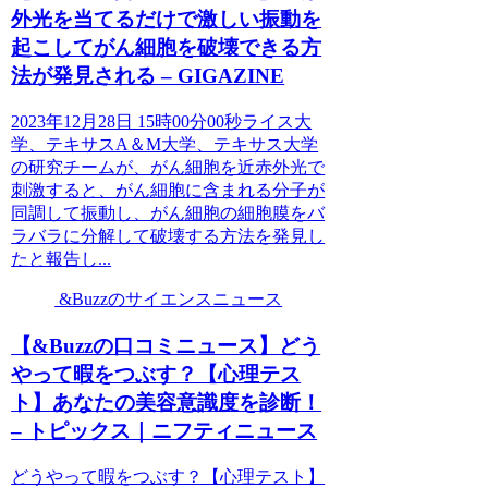
外光を当てるだけで激しい振動を
起こしてがん細胞を破壊できる方
法が発見される – GIGAZINE
2023年12月28日 15時00分00秒ライス大
学、テキサスA＆M大学、テキサス大学
の研究チームが、がん細胞を近赤外光で
刺激すると、がん細胞に含まれる分子が
同調して振動し、がん細胞の細胞膜をバ
ラバラに分解して破壊する方法を発見し
たと報告し...
&Buzzのサイエンスニュース
【&Buzzの口コミニュース】どう
やって暇をつぶす？【心理テス
ト】あなたの美容意識度を診断！
– トピックス｜ニフティニュース
どうやって暇をつぶす？【心理テスト】