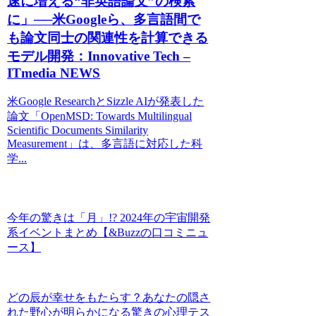
速に増える“非英語論文”の検索
に」──米Googleら、多言語間で
も論文同士の関連性を計算できる
モデル開発：Innovative Tech –
ITmedia NEWS
米Google ResearchとSizzle AIが発表した
論文「OpenMSD: Towards Multilingual
Scientific Documents Similarity
Measurement」は、多言語に対応した科
学...
今年の驚きは「月」!? 2024年の宇宙開発
系イベントまとめ【&Buzzの口コミニュ
ース】
どの辰が幸せをもたらす？あなたの隠さ
れた野心が明らかになる驚きの心理テス