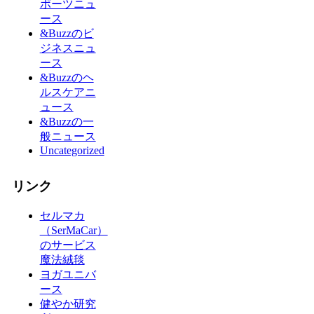
ポーツニュ
ース
&Buzzのビ
ジネスニュ
ース
&Buzzのヘ
ルスケアニ
ュース
&Buzzの一
般ニュース
Uncategorized
リンク
セルマカ
（SerMaCar）
のサービス
魔法絨毯
ヨガユニバ
ース
健やか研究