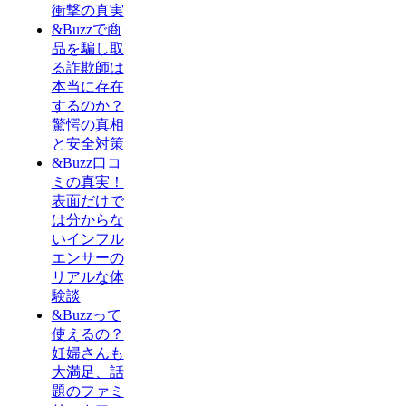
衝撃の真実
&Buzzで商
品を騙し取
る詐欺師は
本当に存在
するのか？
驚愕の真相
と安全対策
&Buzz口コ
ミの真実！
表面だけで
は分からな
いインフル
エンサーの
リアルな体
験談
&Buzzって
使えるの？
妊婦さんも
大満足、話
題のファミ