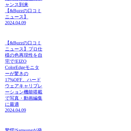
ャンス到来
【&Buzzの口コミ
ニュース】
2024.04.09
【&Buzzの口コミ
ニュース】プロ仕
様の色再現性を自
宅で!EIZO
ColorEdgeモニタ
ーが驚きの
17%OFF、ハード
ウェアキャリブレ
ーション機能搭載
で写真・動画編集
に最適
2024.04.09
驚愕!Samsungが発