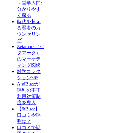
～哲学入門:
分かりやす
く探る
時代を超え
る賢者のカ
ウンセリン
グ
Zetamark（ゼ
タマーク）
のマーケテ
ィング図鑑
雑学コレク
ション365
AndBuzzが
評判の不正
利用対策制
度を導入
【&Buzz】
口コミや評
判は？
口コミで話