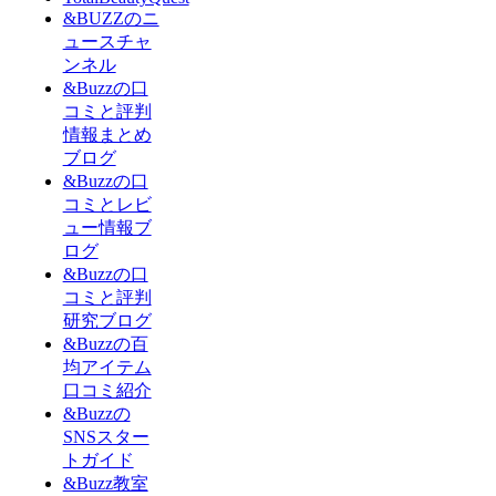
&BUZZのニ
ュースチャ
ンネル
&Buzzの口
コミと評判
情報まとめ
ブログ
&Buzzの口
コミとレビ
ュー情報ブ
ログ
&Buzzの口
コミと評判
研究ブログ
&Buzzの百
均アイテム
口コミ紹介
&Buzzの
SNSスター
トガイド
&Buzz教室