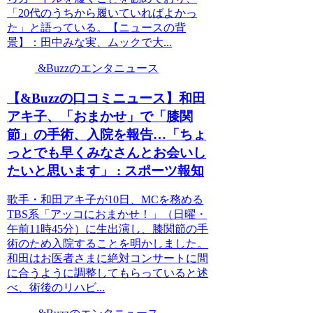
「20代のうちから履いていればよかっ
た」と語っている。【ニュースの背
景】：田中みな実、ムックで大...
&Buzzのエンタニュース
【&Buzzの口コミニュース】和田
アキ子、「おまかせ」で「膝関
節」の手術、入院を報告…「ちょ
っとでも早くみなさんとお会いし
たいと思います」 : スポーツ報知
歌手・和田アキ子が10日、MCを務める
TBS系「アッコにおまかせ！」（日曜・
午前11時45分）に生出演し、膝関節の手
術のため入院することを明かしました。
和田はお医者さまに絶対コンサートに間
に合うように調整してもらっていると述
べ、術後のリハビ...