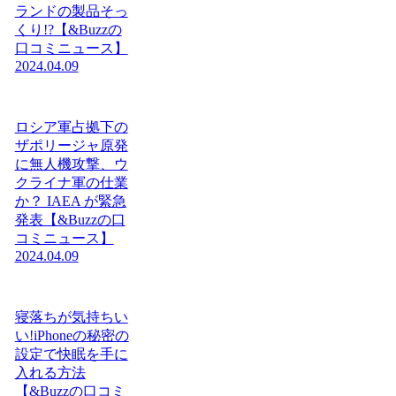
ランドの製品そっ
くり!?【&Buzzの
口コミニュース】
2024.04.09
ロシア軍占拠下の
ザポリージャ原発
に無人機攻撃、ウ
クライナ軍の仕業
か？ IAEA が緊急
発表【&Buzzの口
コミニュース】
2024.04.09
寝落ちが気持ちい
い!iPhoneの秘密の
設定で快眠を手に
入れる方法
【&Buzzの口コミ