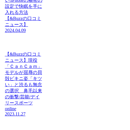
い!iPhoneの秘密の
設定で快眠を手に
入れる方法
【&Buzzの口コミ
ニュース】
2024.04.09
【&Buzzの口コミ
ニュース】現役
「ＣａｎＣａｍ」
モデルが屈辱の貝
殻ビキニ姿「キツ
い」と渋るも無念
の選択 鼻毛以来
の衝撃/芸能/デイ
リースポーツ
online
2023.11.27