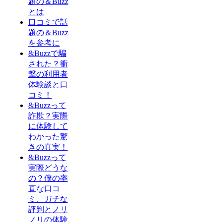
題の＆Buzz
とは
口コミで話
題の＆Buzz
を参考に
&Buzzで騙
された？衝
撃の利用者
体験談と口
コミ！
&Buzzって
詐欺？実際
に体験して
わかった驚
きの真実！
&Buzzって
実際どうな
の？僕の率
直な口コ
ミ、ガチな
評判とノリ
ノリの体験