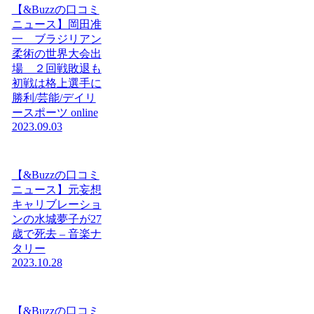
【&Buzzの口コミ
ニュース】岡田准
一 ブラジリアン
柔術の世界大会出
場 ２回戦敗退も
初戦は格上選手に
勝利/芸能/デイリ
ースポーツ online
2023.09.03
【&Buzzの口コミ
ニュース】元妄想
キャリブレーショ
ンの水城夢子が27
歳で死去 – 音楽ナ
タリー
2023.10.28
【&Buzzの口コミ