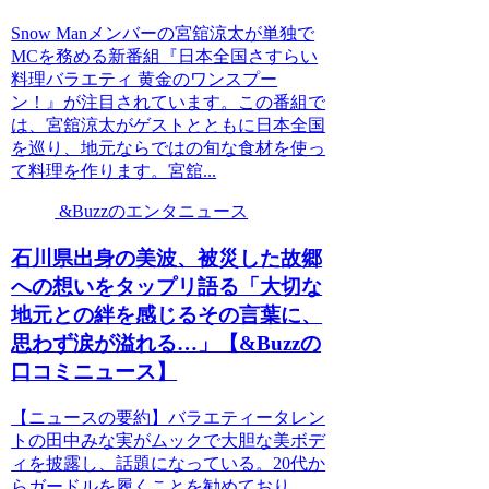
Snow Manメンバーの宮舘涼太が単独で
MCを務める新番組『日本全国さすらい
料理バラエティ 黄金のワンスプー
ン！』が注目されています。この番組で
は、宮舘涼太がゲストとともに日本全国
を巡り、地元ならではの旬な食材を使っ
て料理を作ります。宮舘...
&Buzzのエンタニュース
石川県出身の美波、被災した故郷
への想いをタップリ語る「大切な
地元との絆を感じるその言葉に、
思わず涙が溢れる…」【&Buzzの
口コミニュース】
【ニュースの要約】バラエティータレン
トの田中みな実がムックで大胆な美ボデ
ィを披露し、話題になっている。20代か
らガードルを履くことを勧めており、