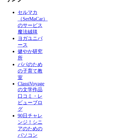
セルマカ
（SerMaCar）
のサービス
魔法絨毯
ヨガユニバ
ース
健やか研究
所
パパのため
の子育て教
室
ClassiVoyage
の文学作品
口コミ・レ
ビューブロ
グ
90日チャレ
ンジ！シニ
アのための
パソコン