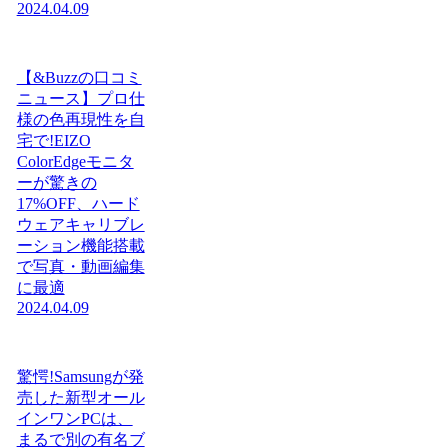
2024.04.09
【&Buzzの口コミ
ニュース】プロ仕
様の色再現性を自
宅で!EIZO
ColorEdgeモニタ
ーが驚きの
17%OFF、ハード
ウェアキャリブレ
ーション機能搭載
で写真・動画編集
に最適
2024.04.09
驚愕!Samsungが発
売した新型オール
インワンPCは、
まるで別の有名ブ