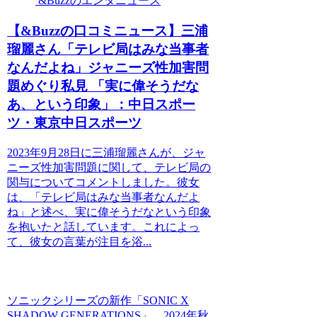
&Buzzのエンタニュース
【&Buzzの口コミニュース】三浦
瑠麗さん「テレビ局はみな当事者
なんだよね」ジャニーズ性加害問
題めぐり私見 「実に偉そうだな
あ、という印象」：中日スポー
ツ・東京中日スポーツ
2023年9月28日に三浦瑠麗さんが、ジャ
ニーズ性加害問題に関して、テレビ局の
関与についてコメントしました。彼女
は、「テレビ局はみな当事者なんだよ
ね」と述べ、実に偉そうだなという印象
を抱いたと話しています。これによっ
て、彼女の言葉が注目を浴...
ソニックシリーズの新作「SONIC X
SHADOW GENERATIONS」、2024年秋