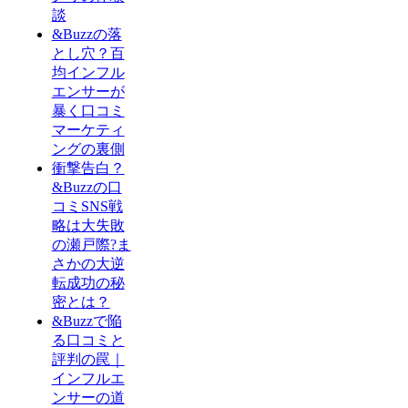
談
&Buzzの落
とし穴？百
均インフル
エンサーが
暴く口コミ
マーケティ
ングの裏側
衝撃告白？
&Buzzの口
コミSNS戦
略は大失敗
の瀬戸際?ま
さかの大逆
転成功の秘
密とは？
&Buzzで陥
る口コミと
評判の罠｜
インフルエ
ンサーの道