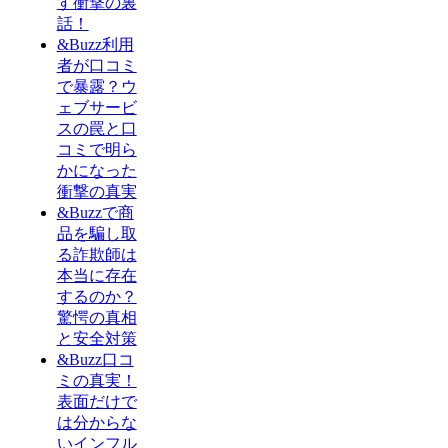
す衝撃の裏
話！
&Buzz利用
者が口コミ
で暴露？ウ
ェブサービ
スの罠と口
コミで明ら
かになった
衝撃の真実
&Buzzで商
品を騙し取
る詐欺師は
本当に存在
するのか？
驚愕の真相
と安全対策
&Buzz口コ
ミの真実！
表面だけで
は分からな
いインフル