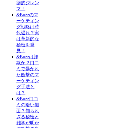
徳的ジレン
マ！
&Buzzのマ
ーケティン
グ戦略は時
代遅れ？実
は革新的な
秘密を発
見！
&Buzzは詐
欺か？口コ
ミで暴かれ
た衝撃のマ
ーケティン
グ手法と
は？
&Buzz口コ
ミの暗い側
面？知られ
ざる秘密と
雑学が明か