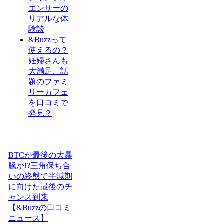
エンサーの
リアルな体
験談
&Buzzって
使えるの？
妊婦さんも
大満足、話
題のファミ
リーカフェ
を口コミで
発見？
BTCが最後の大暴
騰か!?三角保ち合
いの終盤で半減期
に向けた最後のチ
ャンス到来
【&Buzzの口コミ
ニュース】