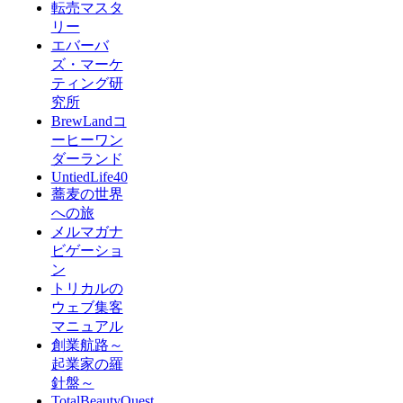
転売マスタ
リー
エバーバ
ズ・マーケ
ティング研
究所
BrewLandコ
ーヒーワン
ダーランド
UntiedLife40
蕎麦の世界
への旅
メルマガナ
ビゲーショ
ン
トリカルの
ウェブ集客
マニュアル
創業航路～
起業家の羅
針盤～
TotalBeautyQuest