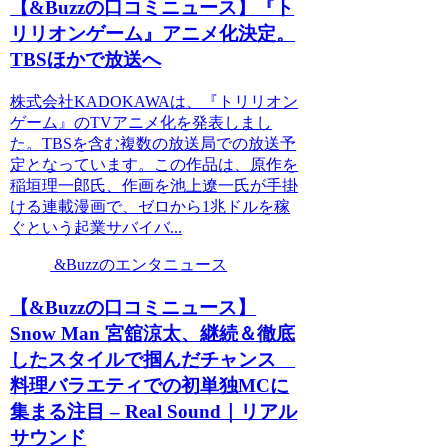
【&Buzzの口コミニュース】『ト
リリオンゲーム』アニメ化決定。
TBSほかで放送へ
株式会社KADOKAWAは、『トリリオン
ゲーム』のTVアニメ化を発表しまし
た。TBSを含む複数の放送局での放送予
定となっています。この作品は、原作を
稲垣理一郎氏、作画を池上遼一氏が手掛
ける連載漫画で、ゼロから1兆ドルを稼
ぐという起業サバイバ...
&Buzzのエンタニュース
【&Buzzの口コミニュース】
Snow Man 宮舘涼太、継続＆徹底
したスタイルで掴んだチャンス
料理バラエティでの初単独MCに
集まる注目 – Real Sound｜リアル
サウンド