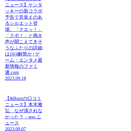
ニュース】ケンタ
ッキーの新コラボ
予告で見覚えのあ
るシルエット登
場。「クエッ！」
「クポ！」と鳴き
声が聞こえてきそ
うなふたりの詳細
は10/4解禁か | ゲ
ーム・エンタメ最
新情報のファミ
通.com
2023.09.18
【&Buzzの口コミ
ニュース】本木雅
弘 なぜ潰されな
かった？ – goo ニ
ュース
2023.09.07