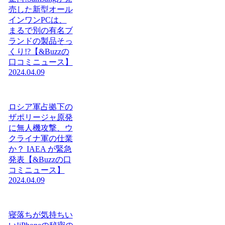
売した新型オール
インワンPCは、
まるで別の有名ブ
ランドの製品そっ
くり!?【&Buzzの
口コミニュース】
2024.04.09
ロシア軍占拠下の
ザポリージャ原発
に無人機攻撃、ウ
クライナ軍の仕業
か？ IAEA が緊急
発表【&Buzzの口
コミニュース】
2024.04.09
寝落ちが気持ちい