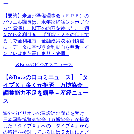
ー
【要約】米連邦準備理事会（ＦＲＢ）の
パウエル議長は、米年次経済シンポジウ
ムで講演し、以下の内容を述べた。・適
切なら金利引き上げ可能・２％の低下す
るまで金利維持・金融政策決定は慎重
に・データに基づき金利動向を判断・イ
ンフレはまだ高止まり・物価...
&Buzzのビジネスニュース
【&Buzzの口コミニュース】「タ
イプＸ」多くが拒否 万博協会
調整能力不足を露呈 – 産経ニュー
ス
海外パビリオンの建設遅れ問題を受け、
日本国際博覧会協会（万博協会）が提案
した「タイプＸ」への「タイプＡ」から
の移行を検討している国は５カ国にとど