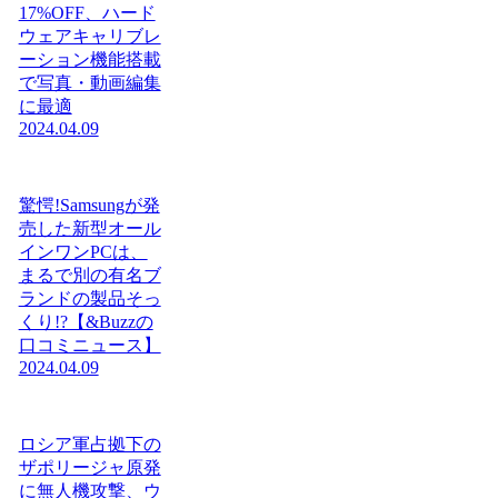
17%OFF、ハード
ウェアキャリブレ
ーション機能搭載
で写真・動画編集
に最適
2024.04.09
驚愕!Samsungが発
売した新型オール
インワンPCは、
まるで別の有名ブ
ランドの製品そっ
くり!?【&Buzzの
口コミニュース】
2024.04.09
ロシア軍占拠下の
ザポリージャ原発
に無人機攻撃、ウ