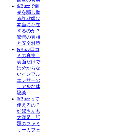
&Buzzで商
品を騙し取
る詐欺師は
本当に存在
するのか？
驚愕の真相
と安全対策
&Buzz口コ
ミの真実！
表面だけで
は分からな
いインフル
エンサーの
リアルな体
験談
&Buzzって
使えるの？
妊婦さんも
大満足、話
題のファミ
リーカフェ