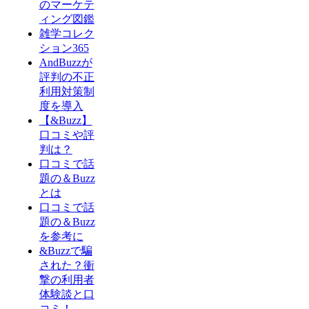
のマーケテ
ィング図鑑
雑学コレク
ション365
AndBuzzが
評判の不正
利用対策制
度を導入
【&Buzz】
口コミや評
判は？
口コミで話
題の＆Buzz
とは
口コミで話
題の＆Buzz
を参考に
&Buzzで騙
された？衝
撃の利用者
体験談と口
コミ！