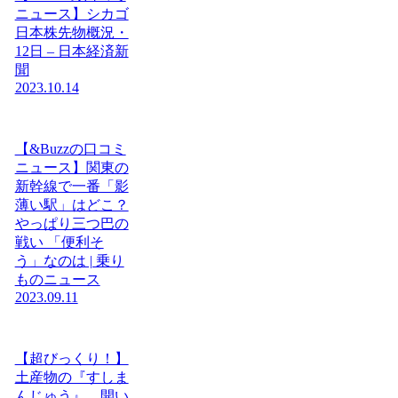
ニュース】シカゴ
日本株先物概況・
12日 – 日本経済新
聞
2023.10.14
【&Buzzの口コミ
ニュース】関東の
新幹線で一番「影
薄い駅」はどこ？
やっぱり三つ巴の
戦い 「便利そ
う」なのは | 乗り
ものニュース
2023.09.11
【超びっくり！】
土産物の『すしま
んじゅう』、開い