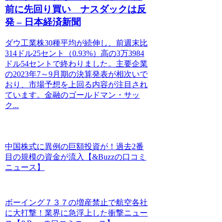
前に先回り買い ナスダックは反
発 – 日本経済新聞
ダウ工業株30種平均が続伸し、前週末比
314ドル25セント（0.93%）高の3万3984
ドル54セントで終わりました。主要企業
の2023年7～9月期の決算発表が相次いで
おり、市場予想を上回る内容が注目され
ています。金融のゴールドマン・サッ
ク...
中国株式に異例の巨額投資が！過去2番
目の規模の資金が流入【&Buzzの口コミ
ニュース】
ボーイング７３７の増産禁止で航空各社
に大打撃！業界に急浮上した衝撃ニュー