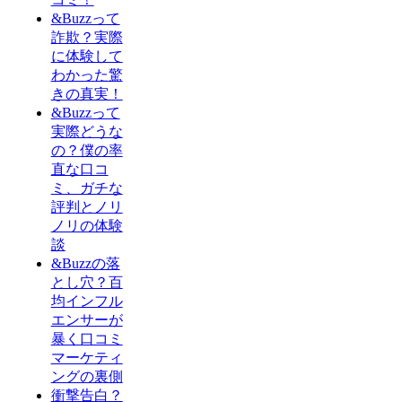
&Buzzって
詐欺？実際
に体験して
わかった驚
きの真実！
&Buzzって
実際どうな
の？僕の率
直な口コ
ミ、ガチな
評判とノリ
ノリの体験
談
&Buzzの落
とし穴？百
均インフル
エンサーが
暴く口コミ
マーケティ
ングの裏側
衝撃告白？