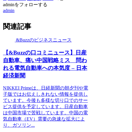
adminをフォローする
admin
関連記事
&Buzzのビジネスニュース
【&Buzzの口コミニュース】日産
自動車、痛い中国戦略ミス 問わ
れる電気自動車への本気度 – 日本
経済新聞
NIKKEI Primeは、日経新聞の朝夕刊や電
子版ではお伝えしきれない情報を提供し
ています。今後も多様な切り口でのサー
ビス提供を予定しています。日産自動車
は中国市場で苦戦しています。中国の電
気自動車（EV）需要の急速な拡大によ
り、ガソリン...