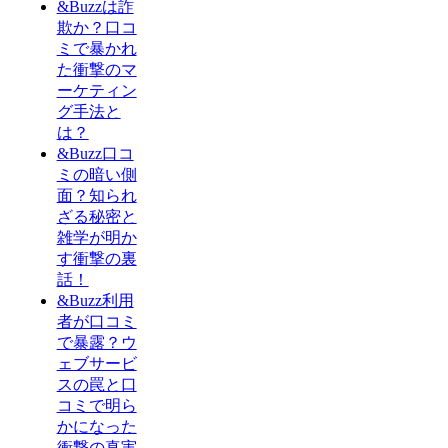
&Buzzは詐
欺か？口コ
ミで暴かれ
た衝撃のマ
ーケティン
グ手法と
は？
&Buzz口コ
ミの暗い側
面？知られ
ざる秘密と
雑学が明か
す衝撃の裏
話！
&Buzz利用
者が口コミ
で暴露？ウ
ェブサービ
スの罠と口
コミで明ら
かになった
衝撃の真実