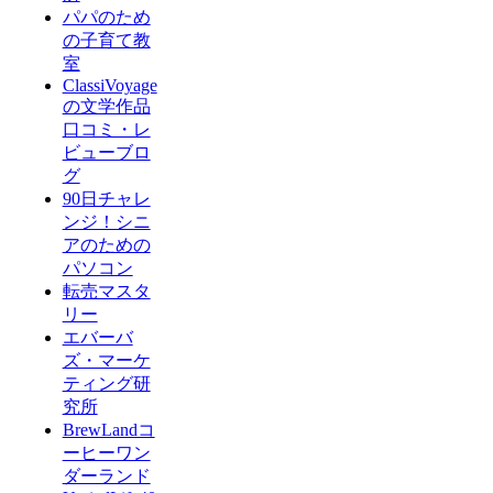
パパのため
の子育て教
室
ClassiVoyage
の文学作品
口コミ・レ
ビューブロ
グ
90日チャレ
ンジ！シニ
アのための
パソコン
転売マスタ
リー
エバーバ
ズ・マーケ
ティング研
究所
BrewLandコ
ーヒーワン
ダーランド