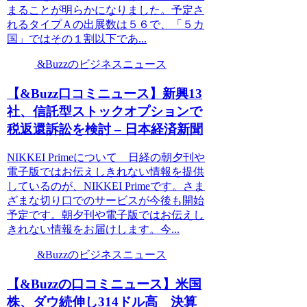
まることが明らかになりました。予定さ
れるタイプＡの出展数は５６で、「５カ
国」ではその１割以下であ...
&Buzzのビジネスニュース
【&Buzz口コミニュース】新興13
社、信託型ストックオプションで
税返還訴訟を検討 – 日本経済新聞
NIKKEI Primeについて 日経の朝夕刊や
電子版ではお伝えしきれない情報を提供
しているのが、NIKKEI Primeです。さま
ざまな切り口でのサービスが今後も開始
予定です。朝夕刊や電子版ではお伝えし
きれない情報をお届けします。今...
&Buzzのビジネスニュース
【&Buzzの口コミニュース】米国
株、ダウ続伸し314ドル高 決算