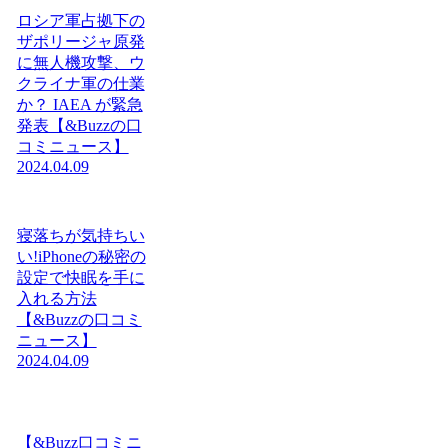
ロシア軍占拠下の
ザポリージャ原発
に無人機攻撃、ウ
クライナ軍の仕業
か？ IAEA が緊急
発表【&Buzzの口
コミニュース】
2024.04.09
寝落ちが気持ちい
い!iPhoneの秘密の
設定で快眠を手に
入れる方法
【&Buzzの口コミ
ニュース】
2024.04.09
【&Buzz口コミニ