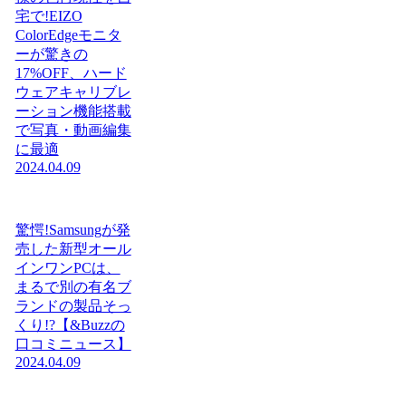
宅で!EIZO
ColorEdgeモニタ
ーが驚きの
17%OFF、ハード
ウェアキャリブレ
ーション機能搭載
で写真・動画編集
に最適
2024.04.09
驚愕!Samsungが発
売した新型オール
インワンPCは、
まるで別の有名ブ
ランドの製品そっ
くり!?【&Buzzの
口コミニュース】
2024.04.09