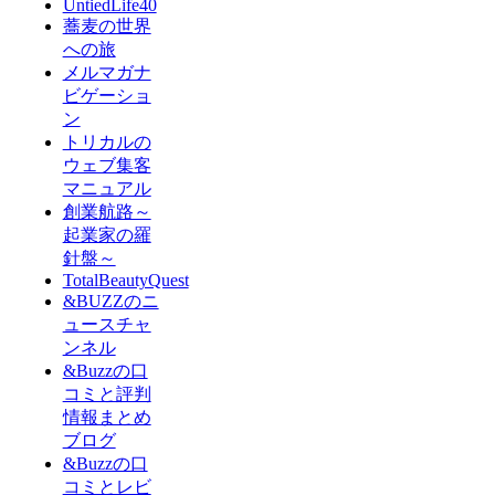
UntiedLife40
蕎麦の世界
への旅
メルマガナ
ビゲーショ
ン
トリカルの
ウェブ集客
マニュアル
創業航路～
起業家の羅
針盤～
TotalBeautyQuest
&BUZZのニ
ュースチャ
ンネル
&Buzzの口
コミと評判
情報まとめ
ブログ
&Buzzの口
コミとレビ