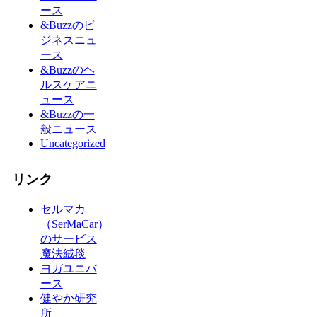
ース
&Buzzのビ
ジネスニュ
ース
&Buzzのヘ
ルスケアニ
ュース
&Buzzの一
般ニュース
Uncategorized
リンク
セルマカ
（SerMaCar）
のサービス
魔法絨毯
ヨガユニバ
ース
健やか研究
所