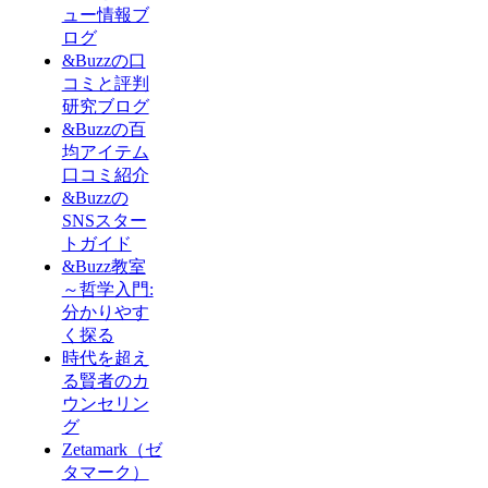
ュー情報ブ
ログ
&Buzzの口
コミと評判
研究ブログ
&Buzzの百
均アイテム
口コミ紹介
&Buzzの
SNSスター
トガイド
&Buzz教室
～哲学入門:
分かりやす
く探る
時代を超え
る賢者のカ
ウンセリン
グ
Zetamark（ゼ
タマーク）