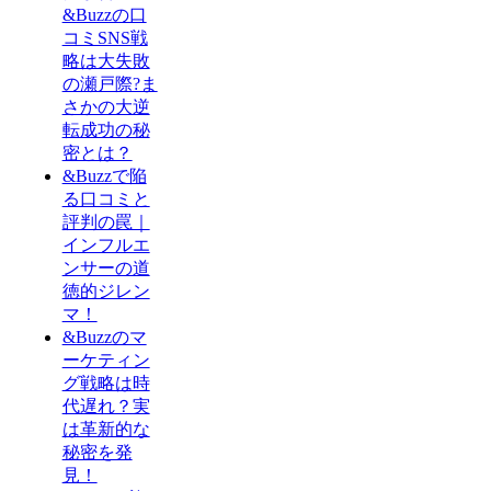
&Buzzの口
コミSNS戦
略は大失敗
の瀬戸際?ま
さかの大逆
転成功の秘
密とは？
&Buzzで陥
る口コミと
評判の罠｜
インフルエ
ンサーの道
徳的ジレン
マ！
&Buzzのマ
ーケティン
グ戦略は時
代遅れ？実
は革新的な
秘密を発
見！