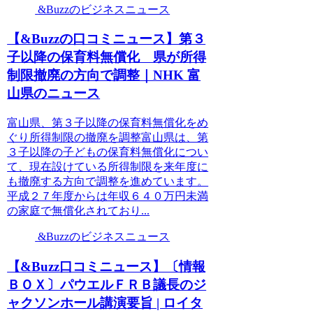
&Buzzのビジネスニュース
【&Buzzの口コミニュース】第３
子以降の保育料無償化 県が所得
制限撤廃の方向で調整｜NHK 富
山県のニュース
富山県、第３子以降の保育料無償化をめ
ぐり所得制限の撤廃を調整富山県は、第
３子以降の子どもの保育料無償化につい
て、現在設けている所得制限を来年度に
も撤廃する方向で調整を進めています。
平成２７年度からは年収６４０万円未満
の家庭で無償化されており...
&Buzzのビジネスニュース
【&Buzz口コミニュース】〔情報
ＢＯＸ〕パウエルＦＲＢ議長のジ
ャクソンホール講演要旨 | ロイタ