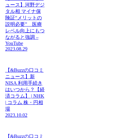
ュース】河野デジ
タル相 マイナ保
険証“メリットの
説明必要” 医療
レベル向上にもつ
ながると強調 –
YouTube
2023.08.29
【&Buzzの口コミ
ニュース】新
NISA 利用手続き
はいつから？【経
済コラム】 | NHK
| コラム 株・円相
場
2023.10.02
【&Buzzの口コミ