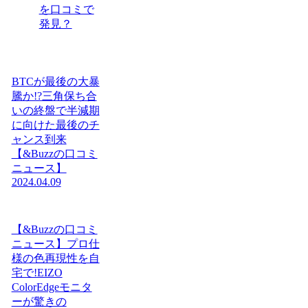
を口コミで
発見？
BTCが最後の大暴
騰か!?三角保ち合
いの終盤で半減期
に向けた最後のチ
ャンス到来
【&Buzzの口コミ
ニュース】
2024.04.09
【&Buzzの口コミ
ニュース】プロ仕
様の色再現性を自
宅で!EIZO
ColorEdgeモニタ
ーが驚きの