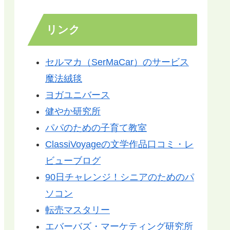
リンク
セルマカ（SerMaCar）のサービス
魔法絨毯
ヨガユニバース
健やか研究所
パパのための子育て教室
ClassiVoyageの文学作品口コミ・レ
ビューブログ
90日チャレンジ！シニアのためのパ
ソコン
転売マスタリー
エバーバズ・マーケティング研究所