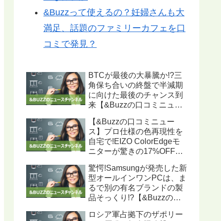
&Buzzって使えるの？妊婦さんも大
満足、話題のファミリーカフェを口
コミで発見？
BTCが最後の大暴騰か!?三
角保ち合いの終盤で半減期
に向けた最後のチャンス到
来【&Buzzの口コミニュー
ス】
【&Buzzの口コミニュー
ス】プロ仕様の色再現性を
自宅で!EIZO ColorEdgeモ
ニターが驚きの17%OFF、
ハードウェアキャリブレー
驚愕!Samsungが発売した新
ション機能搭載で写真・動
型オールインワンPCは、ま
画編集に最適
るで別の有名ブランドの製
品そっくり!?【&Buzzの口
コミニュース】
ロシア軍占拠下のザポリー