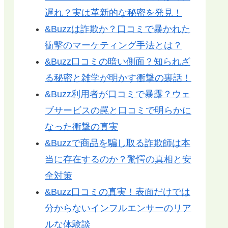
遅れ？実は革新的な秘密を発見！
&Buzzは詐欺か？口コミで暴かれた
衝撃のマーケティング手法とは？
&Buzz口コミの暗い側面？知られざ
る秘密と雑学が明かす衝撃の裏話！
&Buzz利用者が口コミで暴露？ウェ
ブサービスの罠と口コミで明らかに
なった衝撃の真実
&Buzzで商品を騙し取る詐欺師は本
当に存在するのか？驚愕の真相と安
全対策
&Buzz口コミの真実！表面だけでは
分からないインフルエンサーのリア
ルな体験談