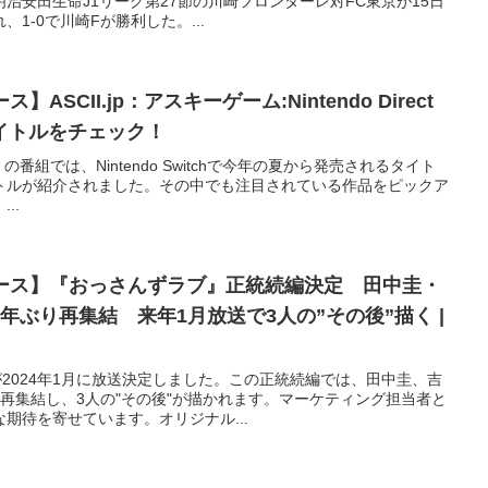
治安田生命J1リーグ第27節の川崎フロンターレ対FC東京が15日
1-0で川崎Fが勝利した。...
ASCII.jp：アスキーゲーム:Nintendo Direct
イトルをチェック！
3.9.14』の番組では、Nintendo Switchで今年の夏から発売されるタイト
トルが紹介されました。その中でも注目されている作品をピックア
..
ュース】『おっさんずラブ』正統続編決定 田中圭・
年ぶり再集結 来年1月放送で3人の”その後”描く |
が2024年1月に放送決定しました。この正統続編では、田中圭、吉
再集結し、3人の"その後"が描かれます。マーケティング担当者と
期待を寄せています。オリジナル...