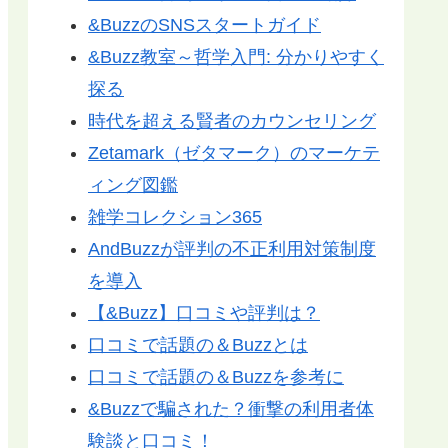
&BuzzのSNSスタートガイド
&Buzz教室～哲学入門: 分かりやすく
探る
時代を超える賢者のカウンセリング
Zetamark（ゼタマーク）のマーケテ
ィング図鑑
雑学コレクション365
AndBuzzが評判の不正利用対策制度
を導入
【&Buzz】口コミや評判は？
口コミで話題の＆Buzzとは
口コミで話題の＆Buzzを参考に
&Buzzで騙された？衝撃の利用者体
験談と口コミ！