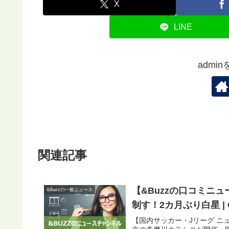
X
LINE
admi
関連記事
【&Buzzの口コミニ
&Buzzの一般ニュース
制す！2カ月ぶり白星 | G
【国内サッカー・Jリーグ ニ