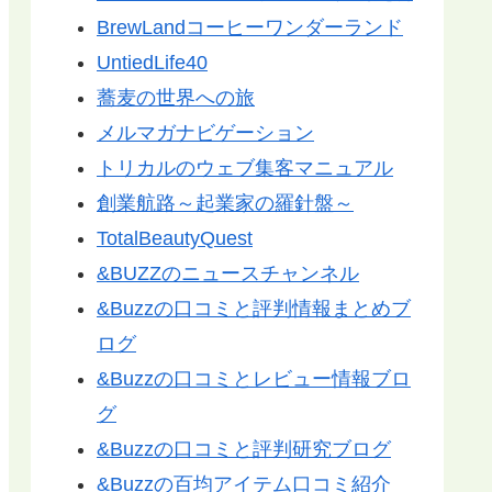
BrewLandコーヒーワンダーランド
UntiedLife40
蕎麦の世界への旅
メルマガナビゲーション
トリカルのウェブ集客マニュアル
創業航路～起業家の羅針盤～
TotalBeautyQuest
&BUZZのニュースチャンネル
&Buzzの口コミと評判情報まとめブ
ログ
&Buzzの口コミとレビュー情報ブロ
グ
&Buzzの口コミと評判研究ブログ
&Buzzの百均アイテム口コミ紹介