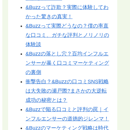
&Buzzって詐欺？実際に体験してわ
かった驚きの真実！
&Buzzって実際どうなの？僕の率直
な口コミ、ガチな評判とノリノリの
体験談
&Buzzの落とし穴？百均インフルエ
ンサーが暴く口コミマーケティング
の裏側
衝撃告白？&Buzzの口コミSNS戦略
は大失敗の瀬戸際?まさかの大逆転
成功の秘密とは？
&Buzzで陥る口コミと評判の罠｜イ
ンフルエンサーの道徳的ジレンマ！
&Buzzのマーケティング戦略は時代