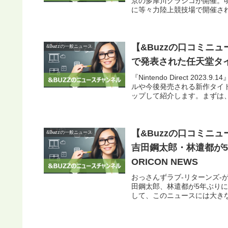
京の多摩川クラシコが開催。明
に等々力陸上競技場で開催され、
【&Buzzの口コミニュース】
&Buzzの一般ニュース
で発表された任天堂タ
『Nintendo Direct 202
ルや今後発売される新作タイ
ップして紹介します。まずは、.
【&Buzzの口コミニ
&Buzzの一般ニュース
吉田鋼太郎・林遣都が5
ORICON NEWS
おっさんずラブ-リターンズ-
田鋼太郎、林遣都が5年ぶりに
して、このニュースには大きな