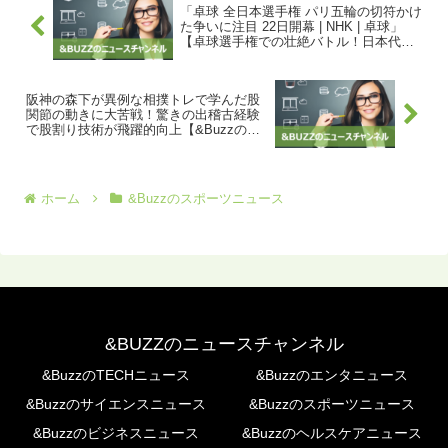
「卓球 全日本選手権 パリ五輪の切符かけ
た争いに注目 22日開幕 | NHK | 卓球」
【卓球選手権での壮絶バトル！日本代表
入りをかけた戦いが開幕する！| &Buzzの
口コミニュース】
阪神の森下が異例な相撲トレで学んだ股
関節の動きに大苦戦！驚きの出稽古経験
で股割り技術が飛躍的向上【&Buzzの口
コミニュース】
ホーム
&Buzzのスポーツニュース
&BUZZのニュースチャンネル
&BuzzのTECHニュース
&Buzzのエンタニュース
&Buzzのサイエンスニュース
&Buzzのスポーツニュース
&Buzzのビジネスニュース
&Buzzのヘルスケアニュース