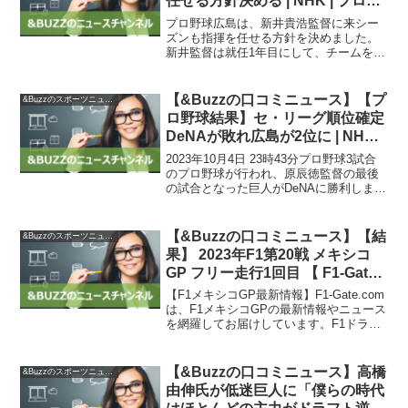
任せる方針決める | NHK | プロ野
球
プロ野球広島は、新井貴浩監督に来シー
ズンも指揮を任せる方針を決めました。
新井監督は就任1年目にして、チームを5
年ぶりのクライマックスシリーズ進出に
導いた功績が評価された結果です。広島
は今シーズン、前評判は高くありません
【&Buzzの口コミニュース】【プ
&Buzzのスポーツニュース
でしたが、交流戦を勝率...
ロ野球結果】セ・リーグ順位確定
DeNAが敗れ広島が2位に | NHK |
プロ野球
2023年10月4日 23時43分プロ野球3試合
のプロ野球が行われ、原辰徳監督の最後
の試合となった巨人がDeNAに勝利しまし
た。セ・リーグでは全日程が終了し、
DeNAの敗北により広島が2位となり、ク
ライマックスシリーズファーストステー
【&Buzzの口コミニュース】【結
&Buzzのスポーツニュース
ジの本...
果】 2023年F1第20戦 メキシコ
GP フリー走行1回目 【 F1-Gate
.com 】
【F1メキシコGP最新情報】F1-Gate.com
は、F1メキシコGPの最新情報やニュース
を網羅してお届けしています。F1ドライ
バーのコメントやF1チームの情報、そし
てレース結果などを随時更新していま
す。今回は、2023年F1第20戦のメキ...
【&Buzzの口コミニュース】高橋
&Buzzのスポーツニュース
由伸氏が低迷巨人に「僕らの時代