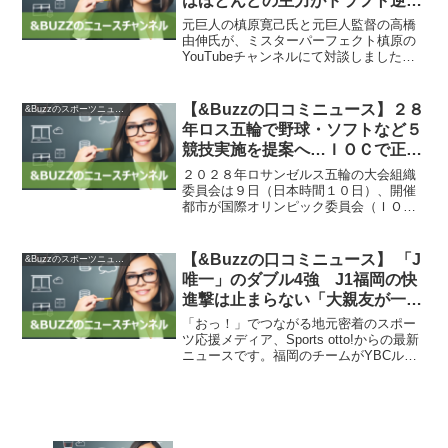
はほとんどの主力がドラフト逆指
名」 長嶋氏命名『ウルフ』には
元巨人の槙原寛己氏と元巨人監督の高橋
「何がなんだろう…」と苦笑い/
由伸氏が、ミスターパーフェクト槙原の
YouTubeチャンネルにて対談しました。
野球/デイリースポーツ online
高橋氏は今シーズン連続でBクラスに終わ
った巨人について、勝ち続ける組織を作
ることの難しさを述べました。彼は「僕
【&Buzzの口コミニュース】２８
&Buzzのスポーツニュース
らの時代は主力が...
年ロス五輪で野球・ソフトなど５
競技実施を提案へ…ＩＯＣで正式
決定されれば東京大会以来 : 読売
２０２８年ロサンゼルス五輪の大会組織
新聞
委員会は９日（日本時間１０日）、開催
都市が国際オリンピック委員会（ＩＯ
Ｃ）に提案できる追加競技を発表しまし
た。追加競技には野球・ソフトボール、
フラッグフットボール、クリケット、ラ
【&Buzzの口コミニュース】 「J
&Buzzのスポーツニュース
クロス、スカッシュが含まれ...
唯一」のダブル4強 J1福岡の快
進撃は止まらない「大親友が一番
いい仕事をする。これがスポーツ
「おっ！」でつながる地元密着のスポー
の素晴らしいところ」：「お
ツ応援メディア、Sports otto!からの最新
ニュースです。福岡のチームがYBCルヴ
っ！」でつながる地元密着のスポ
ァン・カップ準々決勝第2戦でFC東京に2-
ーツ応援メディア 西スポWEB
0で勝利し、4強入りを果たしました。こ
OTTO!
のチームは今季、ルヴァン杯と天皇杯
の...