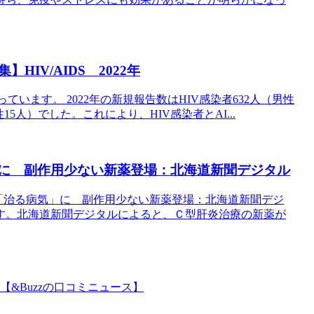
集】HIV/AIDS 2022年
ています。 2022年の新規報告数はHIV感染者632人（男性
性15人）でした。これにより、HIV感染者とAI...
」に 副作用少ない新薬登場：北海道新聞デジタル
炎「治る病気」に 副作用少ない新薬登場：北海道新聞デジ
す。北海道新聞デジタルによると、Ｃ型肝炎治療の新薬が
&Buzzの口コミニュース】