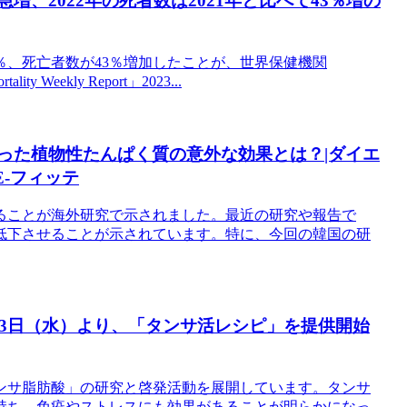
増、2022年の死者数は2021年と比べて43％増の
18％、死亡者数が43％増加したことが、世界保健機関
Weekly Report」2023...
かった植物性たんぱく質の意外な効果とは？|ダイエ
-フィッテ
ることが海外研究で示されました。最近の研究や報告で
低下させることが示されています。特に、今回の韓国の研
23日（水）より、「タンサ活レシピ」を提供開始
ンサ脂肪酸」の研究と啓発活動を展開しています。タンサ
持ち、免疫やストレスにも効果があることが明らかになっ