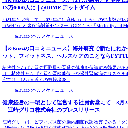
【&Buzzの口コミニュース】はしか患者が世界的に急
13万6000人に｜@DIME アットダイム
2021年と比較して、2022年には麻疹（はしか）の患者数が
（WHO）と米疾病対策センター（CDC）が「Morbidity and Mortality 
&Buzzのヘルスケアニュース
【&Buzzの口コミニュース】海外研究で新たにわ
ット、フィットネス、ヘルスケアのことならFYTTE
植物性たんぱく質の摂取量が腎臓の健康を保護する効果があ
は、植物性たんぱく質が腎機能低下や慢性腎臓病のリスクを
究では、12万人近くの被験者を...
&Buzzのヘルスケアニュース
健康経営の一環として運営する社員食堂にて 8月
｜江崎グリコ株式会社のプレスリリース
江崎グリコは、ビフィズス菌の腸内細菌代謝物質である「タ
脂肪酸は体脂肪の低減や基礎代謝の向上などの抗肥満作用を