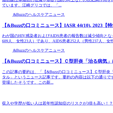
ています。江崎グリコでは、「...
&Buzzのヘルスケアニュース
【&Buzzの口コミニュース】IASR 44(10), 2023【特
わが国のHIV感染者およびAIDS患者の報告数は減少傾向となっ
609人、女性23人）であり、AIDS患者252人（男性237人、女
&Buzzのヘルスケアニュース
【&Buzzの口コミニュース】Ｃ型肝炎「治る病気
この記事の要約は、「【&Buzzの口コミニュース】Ｃ型肝
タル」というニュース記事です。要約の内容は以下の通りで
登場したそうです。この新...
収入や学歴が低い人は若年性認知症のリスクが3倍も高い！？【