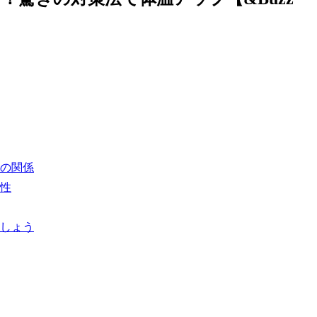
の関係
性
しょう