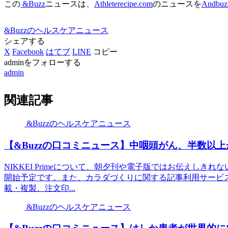
この
&Buzz
ニュースは、
Athleterecipe.com
のニュースを
Andbuz
&Buzzのヘルスケアニュース
シェアする
X
Facebook
はてブ
LINE
コピー
adminをフォローする
admin
関連記事
&Buzzのヘルスケアニュース
【&Buzzの口コミニュース】中咽頭がん、半数以上
NIKKEI Primeについて、朝夕刊や電子版ではお伝えし
開始予定です。また、カラダづくりに関する記事利用サービ
載・複製、注文印...
&Buzzのヘルスケアニュース