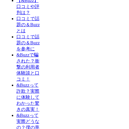
【&Buzz】
口コミや評
判は？
口コミで話
題の＆Buzz
とは
口コミで話
題の＆Buzz
を参考に
&Buzzで騙
された？衝
撃の利用者
体験談と口
コミ！
&Buzzって
詐欺？実際
に体験して
わかった驚
きの真実！
&Buzzって
実際どうな
の？僕の率