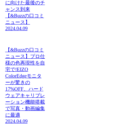
に向けた最後のチ
ャンス到来
【&Buzzの口コミ
ニュース】
2024.04.09
【&Buzzの口コミ
ニュース】プロ仕
様の色再現性を自
宅で!EIZO
ColorEdgeモニタ
ーが驚きの
17%OFF、ハード
ウェアキャリブレ
ーション機能搭載
で写真・動画編集
に最適
2024.04.09