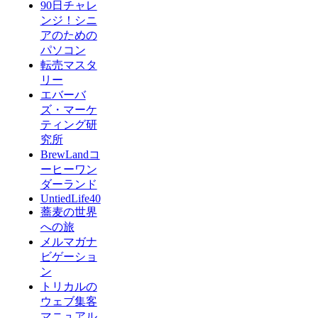
90日チャレ
ンジ！シニ
アのための
パソコン
転売マスタ
リー
エバーバ
ズ・マーケ
ティング研
究所
BrewLandコ
ーヒーワン
ダーランド
UntiedLife40
蕎麦の世界
への旅
メルマガナ
ビゲーショ
ン
トリカルの
ウェブ集客
マニュアル