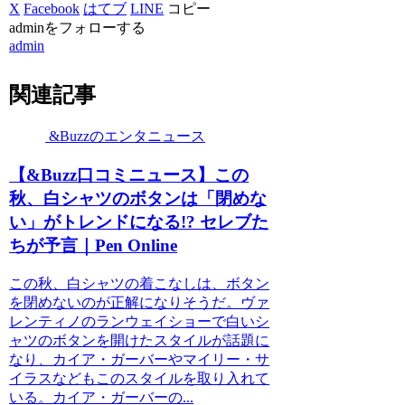
X
Facebook
はてブ
LINE
コピー
adminをフォローする
admin
関連記事
&Buzzのエンタニュース
【&Buzz口コミニュース】この
秋、白シャツのボタンは「閉めな
い」がトレンドになる!? セレブた
ちが予言｜Pen Online
この秋、白シャツの着こなしは、ボタン
を閉めないのが正解になりそうだ。ヴァ
レンティノのランウェイショーで白いシ
ャツのボタンを開けたスタイルが話題に
なり、カイア・ガーバーやマイリー・サ
イラスなどもこのスタイルを取り入れて
いる。カイア・ガーバーの...