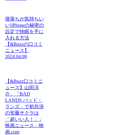
寝落ちが気持ちい
い!iPhoneの秘密の
設定で快眠を手に
入れる方法
【&Buzzの口コミ
ニュース】
2024.04.09
【&Buzz口コミニ
ュース】山田涼
介、「BAD
LANDS バッド・
ランズ」で初共演
の安藤サクラは
「超いい人！」 :
映画ニュース – 映
画.com