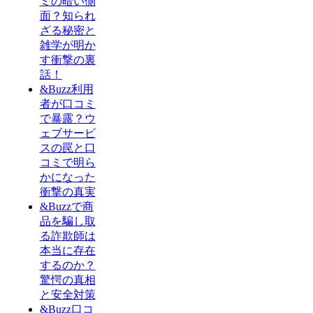
ミの暗い側
面？知られ
ざる秘密と
雑学が明か
す衝撃の裏
話！
&Buzz利用
者が口コミ
で暴露？ウ
ェブサービ
スの罠と口
コミで明ら
かになった
衝撃の真実
&Buzzで商
品を騙し取
る詐欺師は
本当に存在
するのか？
驚愕の真相
と安全対策
&Buzz口コ