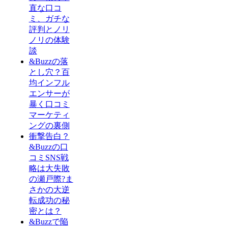
直な口コ
ミ、ガチな
評判とノリ
ノリの体験
談
&Buzzの落
とし穴？百
均インフル
エンサーが
暴く口コミ
マーケティ
ングの裏側
衝撃告白？
&Buzzの口
コミSNS戦
略は大失敗
の瀬戸際?ま
さかの大逆
転成功の秘
密とは？
&Buzzで陥