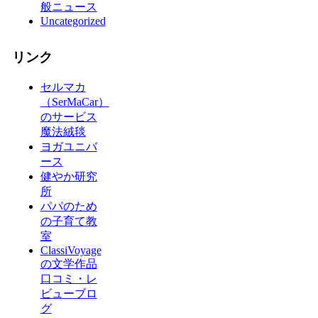
般ニュース
Uncategorized
リンク
セルマカ
（SerMaCar）
のサービス
魔法絨毯
ヨガユニバ
ース
健やか研究
所
パパのため
の子育て教
室
ClassiVoyage
の文学作品
口コミ・レ
ビューブロ
グ