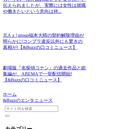
伝えられましたが、実際には女性は就職
や働きたいという意向は持...
元Aぇ! group福本大晴の契約解除理由が
明らかに!コンプラ違反以外にも驚きの
真相が!【&Buzzの口コミニュース】
劇場版『名探偵コナン』の過去作品と総
集編が、ABEMAで一挙配信開始!
【&Buzzの口コミニュース】
ホーム
&Buzzのエンタニュース
カテゴリー