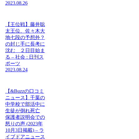
2023.08.26
【王位戦】藤井聡
太王位、佐々木大
地七段の予想外？
の封じ手に長考に
沈む ２日目始ま
る – 社会 : 日刊ス
ポーツ
2023.08.24
【&Buzzの口コミ
ニュース】千葉の
中学校で部活中に
生徒が倒れ死亡
保護者説明会での
怒りの声 (2023年
10月3日掲載) – ラ
イブドアニュース