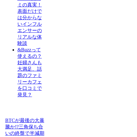
ミの真実！
表面だけで
は分からな
いインフル
エンサーの
リアルな体
験談
&Buzzって
使えるの？
妊婦さんも
大満足、話
題のファミ
リーカフェ
を口コミで
発見？
BTCが最後の大暴
騰か!?三角保ち合
いの終盤で半減期