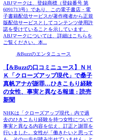
ABJマークは、登録商標（登録番号 第
6091713号）であり、この電子書店・電
子書籍配信サービスが著作権者から正規
版配信サービスとしてコンテンツ使用許
諾を受けていることを示しています。
ABJマークについては、詳細はこちらを
ご覧ください。本...
&Buzzのエンタニュース
【&Buzzの口コミニュース】ＮＨ
Ｋ「クローズアップ現代」で桑子
真帆アナが謝罪…ひきこもり経験
の女性、事実と異なる報道 : 読売
新聞
NHKは「クローズアップ現代」内で過
去のひきこもり経験を持つ女性について
事実と異なる内容を伝え、訂正と謝罪を
行いました。女性が「働きたいと思って
も、その一歩が踏み出せていません」と