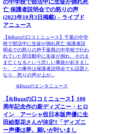
の中学校で部活中に生徒が倒れ死
亡 保護者説明会での怒りの声
(2023年10月3日掲載) – ライブド
アニュース
【&Buzzの口コミニュース】千葉の中学
校で部活中に生徒が倒れ死亡 保護者説
明会での怒りの声千葉県の中学校で行わ
れていた部活動中に生徒が倒れ、そのま
ま亡くなるという悲しい事故が起きまし
た。この事件は保護者説明会でも話題と
なり、怒りの声が上が...
&Buzzのエンタニュース
【&Buzzの口コミニュース】100
周年記念作の新ディズニー・ヒロ
イン アーシャ役日本版声優に生
田絵梨花さんが決定‼「ディズニ
ー声優は夢。願いが叶いまし