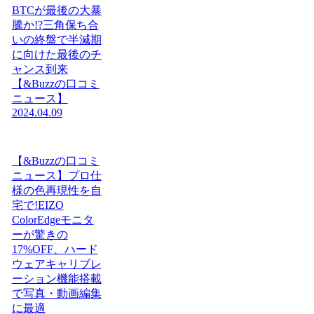
BTCが最後の大暴
騰か!?三角保ち合
いの終盤で半減期
に向けた最後のチ
ャンス到来
【&Buzzの口コミ
ニュース】
2024.04.09
【&Buzzの口コミ
ニュース】プロ仕
様の色再現性を自
宅で!EIZO
ColorEdgeモニタ
ーが驚きの
17%OFF、ハード
ウェアキャリブレ
ーション機能搭載
で写真・動画編集
に最適