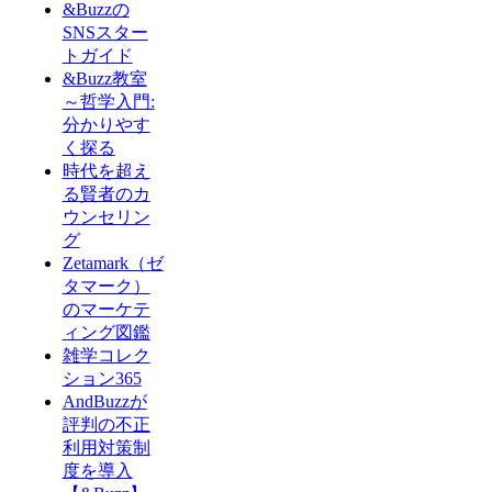
&Buzzの
SNSスター
トガイド
&Buzz教室
～哲学入門:
分かりやす
く探る
時代を超え
る賢者のカ
ウンセリン
グ
Zetamark（ゼ
タマーク）
のマーケテ
ィング図鑑
雑学コレク
ション365
AndBuzzが
評判の不正
利用対策制
度を導入