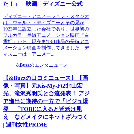
た！」｜映画｜ディズニー公式
ディズニー・アニメーション・スタジオ
は、ウォルト・ディズニーとその兄が
1923年に設立した会社であり、世界初の
フルカラー長編アニメーション映画『白
雪姫』から、現在まで61作品の長編アニ
メーション映画を制作してきました。デ
ィズニーは「アニメー...
&Buzzのエンタニュース
【&Buzzの口コミニュース】【画
像・写真】元Kis-My-Ft2北山宏
光、滝沢秀明氏と合流発表！ アジ
ア進出に期待の一方で「ビジュ爆
発」「TOBEに入ると皆老け見
え」などメイクにネットざわつく
| 週刊女性PRIME