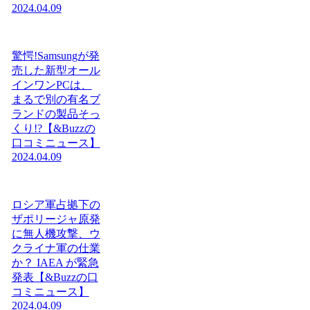
2024.04.09
驚愕!Samsungが発
売した新型オール
インワンPCは、
まるで別の有名ブ
ランドの製品そっ
くり!?【&Buzzの
口コミニュース】
2024.04.09
ロシア軍占拠下の
ザポリージャ原発
に無人機攻撃、ウ
クライナ軍の仕業
か？ IAEA が緊急
発表【&Buzzの口
コミニュース】
2024.04.09