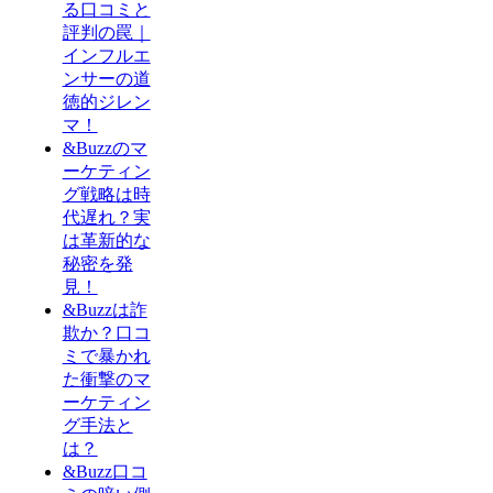
る口コミと
評判の罠｜
インフルエ
ンサーの道
徳的ジレン
マ！
&Buzzのマ
ーケティン
グ戦略は時
代遅れ？実
は革新的な
秘密を発
見！
&Buzzは詐
欺か？口コ
ミで暴かれ
た衝撃のマ
ーケティン
グ手法と
は？
&Buzz口コ