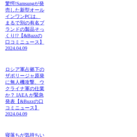
驚愕!Samsungが発
売した新型オール
インワンPCは、
まるで別の有名ブ
ランドの製品そっ
くり!?【&Buzzの
口コミニュース】
2024.04.09
ロシア軍占拠下の
ザポリージャ原発
に無人機攻撃、ウ
クライナ軍の仕業
か？ IAEA が緊急
発表【&Buzzの口
コミニュース】
2024.04.09
寝落ちが気持ちい