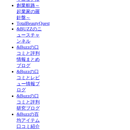
創業航路～
起業家の羅
針盤～
TotalBeautyQuest
&BUZZのニ
ュースチャ
ンネル
&Buzzの口
コミと評判
情報まとめ
ブログ
&Buzzの口
コミとレビ
ュー情報ブ
ログ
&Buzzの口
コミと評判
研究ブログ
&Buzzの百
均アイテム
口コミ紹介