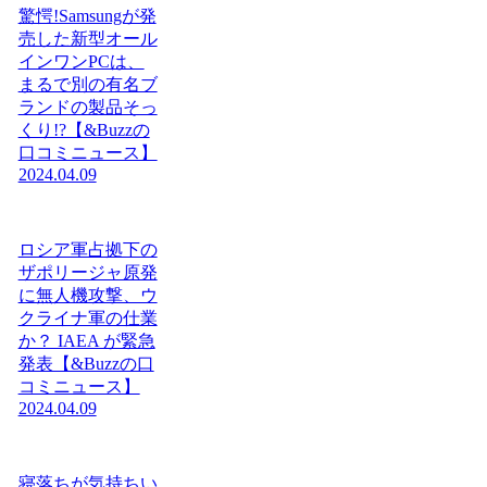
驚愕!Samsungが発
売した新型オール
インワンPCは、
まるで別の有名ブ
ランドの製品そっ
くり!?【&Buzzの
口コミニュース】
2024.04.09
ロシア軍占拠下の
ザポリージャ原発
に無人機攻撃、ウ
クライナ軍の仕業
か？ IAEA が緊急
発表【&Buzzの口
コミニュース】
2024.04.09
寝落ちが気持ちい