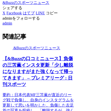
&Buzzのスポーツニュース
シェアする
X
Facebook
はてブ
LINE
コピー
adminをフォローする
admin
関連記事
&Buzzのスポーツニュース
【&Buzzの口コミニュース】負傷
の三笘薫インスタ更新「少し離脱
になりますがまた強くなって帰っ
てきます」 – プレミアリーグ : 日
刊スポーツ
要約：日本代表MF三笘薫が直近のリー
グ戦で負傷し、自身のインスタグラムを
更新して思いを明かした。負傷した左足
首の写真を投稿し、「離脱するが、強く