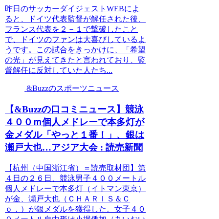
昨日のサッカーダイジェストWEBによ
ると、ドイツ代表監督が解任された後、
フランス代表を２－１で撃破したこと
で、ドイツのファンは大喜びしているよ
うです。この試合をきっかけに、「希望
の光」が見えてきたと言われており、監
督解任に反対していた人たち...
&Buzzのスポーツニュース
【&Buzzの口コミニュース】競泳
４００ｍ個人メドレーで本多灯が
金メダル「やっと１番！」、銀は
瀬戸大也…アジア大会 : 読売新聞
【杭州（中国浙江省）＝読売取材団】第
４日の２６日、競泳男子４００メートル
個人メドレーで本多灯（イトマン東京）
が金、瀬戸大也（ＣＨＡＲＩＳ＆Ｃ
ｏ．）が銀メダルを獲得した。女子４０