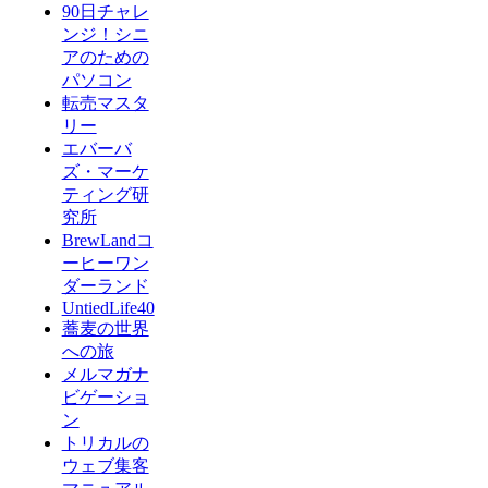
90日チャレ
ンジ！シニ
アのための
パソコン
転売マスタ
リー
エバーバ
ズ・マーケ
ティング研
究所
BrewLandコ
ーヒーワン
ダーランド
UntiedLife40
蕎麦の世界
への旅
メルマガナ
ビゲーショ
ン
トリカルの
ウェブ集客