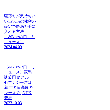
寝落ちが気持ちい
い!iPhoneの秘密の
設定で快眠を手に
入れる方法
【&Buzzの口コミ
ニュース】
2024.04.09
【&Buzzの口コミ
ニュース】競馬
凱旋門賞 スルー
セブンシーズは4
着 世界最高峰の
レースで | NHK |
競馬
2023.10.03