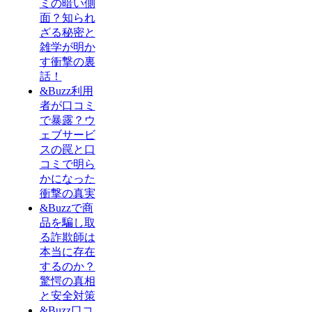
ミの暗い側
面？知られ
ざる秘密と
雑学が明か
す衝撃の裏
話！
&Buzz利用
者が口コミ
で暴露？ウ
ェブサービ
スの罠と口
コミで明ら
かになった
衝撃の真実
&Buzzで商
品を騙し取
る詐欺師は
本当に存在
するのか？
驚愕の真相
と安全対策
&Buzz口コ