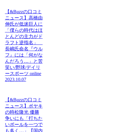
【&Buzzの口コミ
ニュース】高橋由
伸氏が低迷巨人に
「僕らの時代はほ
とんどの主力がド
ラフト逆指名」
長嶋氏命名『ウル
フ』には「何がな
んだろう…」と苦
笑い/野球/デイリ
ースポーツ online
2023.10.07
【&Buzzの口コミ
ニュース】ボヤキ
の時松隆光 優勝
争いにも「打ちた
いボールを一つで
も多く…」【国内