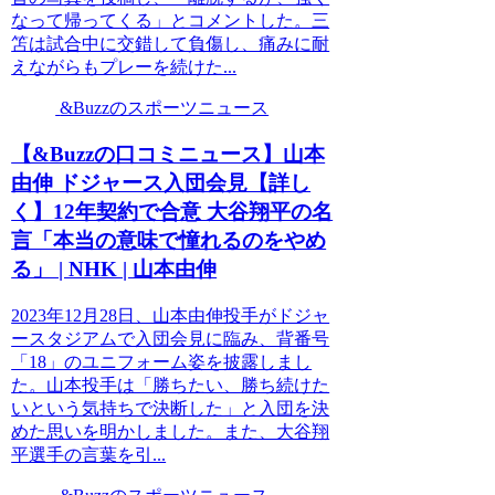
なって帰ってくる」とコメントした。三
笘は試合中に交錯して負傷し、痛みに耐
えながらもプレーを続けた...
&Buzzのスポーツニュース
【&Buzzの口コミニュース】山本
由伸 ドジャース入団会見【詳し
く】12年契約で合意 大谷翔平の名
言「本当の意味で憧れるのをやめ
る」 | NHK | 山本由伸
2023年12月28日、山本由伸投手がドジャ
ースタジアムで入団会見に臨み、背番号
「18」のユニフォーム姿を披露しまし
た。山本投手は「勝ちたい、勝ち続けた
いという気持ちで決断した」と入団を決
めた思いを明かしました。また、大谷翔
平選手の言葉を引...