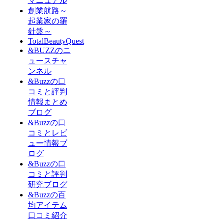
マニュアル
創業航路～
起業家の羅
針盤～
TotalBeautyQuest
&BUZZのニ
ュースチャ
ンネル
&Buzzの口
コミと評判
情報まとめ
ブログ
&Buzzの口
コミとレビ
ュー情報ブ
ログ
&Buzzの口
コミと評判
研究ブログ
&Buzzの百
均アイテム
口コミ紹介