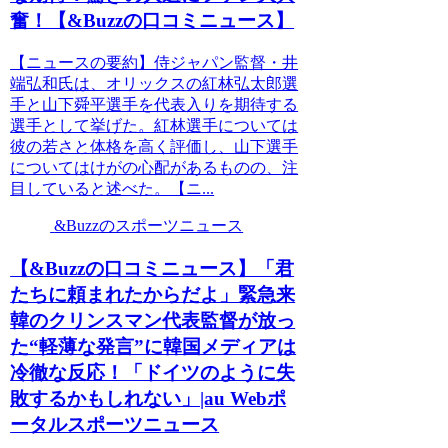
奮！【&Buzzの口コミニュース】
【ニュースの要約】侍ジャパン監督・井
端弘和氏は、オリックスの紅林弘太郎選
手と山下舜平選手を代表入りを期待する
選手として挙げた。紅林選手については
彼の若さと体格を高く評価し、山下選手
についてはけがの心配があるものの、注
目していると述べた。【ニ...
&Buzzのスポーツニュース
【&Buzzの口コミニュース】「君
たちに頼まれたからだよ」緊急来
韓のクリンスマン代表監督が放っ
た“軽薄な発言”に韓国メディアは
冷徹な反応！「ドイツのように失
敗するかもしれない」|au Webポ
ータルスポーツニュース