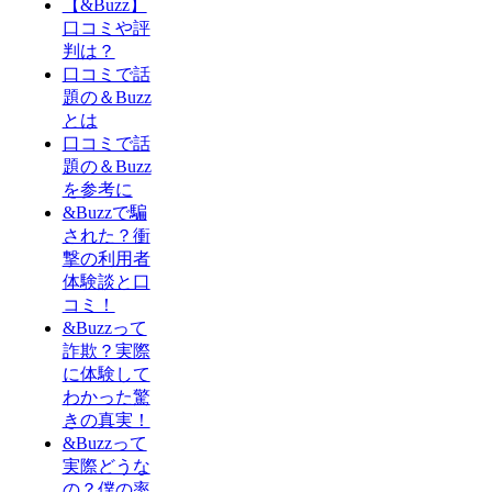
【&Buzz】
口コミや評
判は？
口コミで話
題の＆Buzz
とは
口コミで話
題の＆Buzz
を参考に
&Buzzで騙
された？衝
撃の利用者
体験談と口
コミ！
&Buzzって
詐欺？実際
に体験して
わかった驚
きの真実！
&Buzzって
実際どうな
の？僕の率