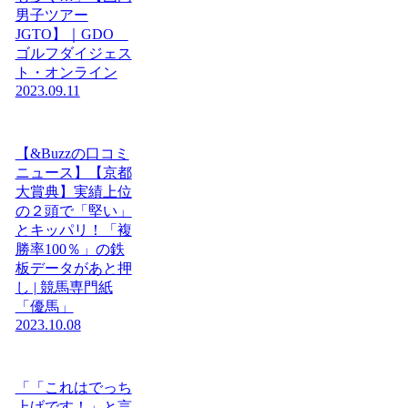
男子ツアー
JGTO】｜GDO
ゴルフダイジェス
ト・オンライン
2023.09.11
【&Buzzの口コミ
ニュース】【京都
大賞典】実績上位
の２頭で「堅い」
とキッパリ！「複
勝率100％」の鉄
板データがあと押
し | 競馬専門紙
「優馬」
2023.10.08
「「これはでっち
上げです！」と言