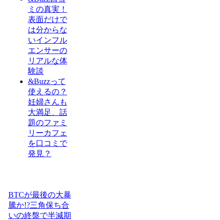
ミの真実！
表面だけで
は分からな
いインフル
エンサーの
リアルな体
験談
&Buzzって
使えるの？
妊婦さんも
大満足、話
題のファミ
リーカフェ
を口コミで
発見？
BTCが最後の大暴
騰か!?三角保ち合
いの終盤で半減期