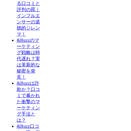
る口コミと
評判の罠｜
インフルエ
ンサーの道
徳的ジレン
マ！
&Buzzのマ
ーケティン
グ戦略は時
代遅れ？実
は革新的な
秘密を発
見！
&Buzzは詐
欺か？口コ
ミで暴かれ
た衝撃のマ
ーケティン
グ手法と
は？
&Buzz口コ