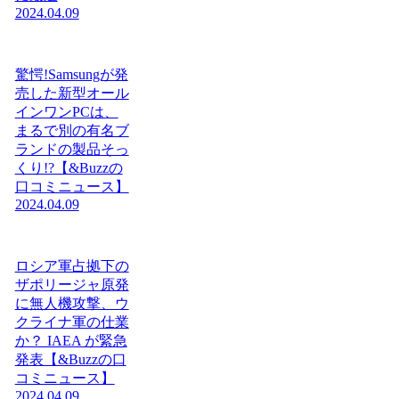
2024.04.09
驚愕!Samsungが発
売した新型オール
インワンPCは、
まるで別の有名ブ
ランドの製品そっ
くり!?【&Buzzの
口コミニュース】
2024.04.09
ロシア軍占拠下の
ザポリージャ原発
に無人機攻撃、ウ
クライナ軍の仕業
か？ IAEA が緊急
発表【&Buzzの口
コミニュース】
2024.04.09