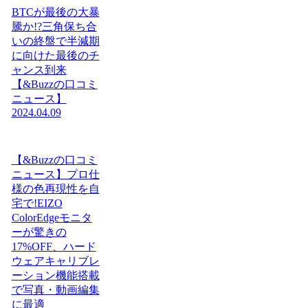
BTCが最後の大暴
騰か!?三角保ち合
いの終盤で半減期
に向けた最後のチ
ャンス到来
【&Buzzの口コミ
ニュース】
2024.04.09
【&Buzzの口コミ
ニュース】プロ仕
様の色再現性を自
宅で!EIZO
ColorEdgeモニタ
ーが驚きの
17%OFF、ハード
ウェアキャリブレ
ーション機能搭載
で写真・動画編集
に最適