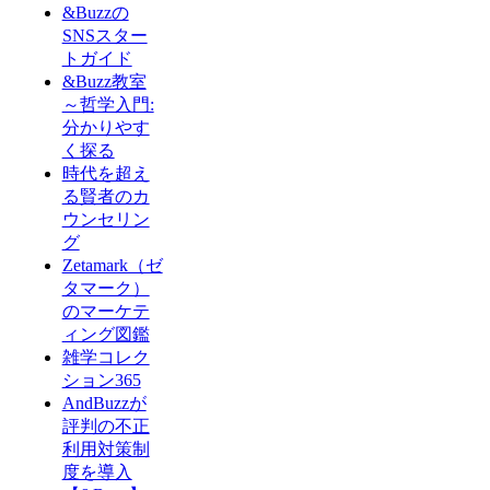
&Buzzの
SNSスター
トガイド
&Buzz教室
～哲学入門:
分かりやす
く探る
時代を超え
る賢者のカ
ウンセリン
グ
Zetamark（ゼ
タマーク）
のマーケテ
ィング図鑑
雑学コレク
ション365
AndBuzzが
評判の不正
利用対策制
度を導入