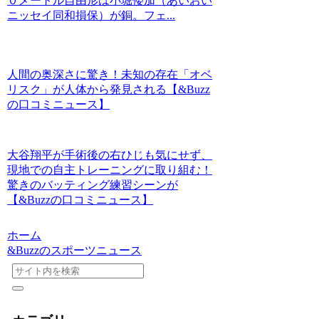
０メートル自由形は小堀倭加（あいおい
ニッセイ同和損保）が銅。フェ...
人間の奥深さに驚き！未知の存在「オベ
リスク」が人体から発見される【&Buzz
の口コミニュース】
大谷翔平が手術後の右ひじも気にせず、
現地での自主トレーニングに取り組む！
驚きのバッティング練習シーンが
【&Buzzの口コミニュース】
ホーム
&Buzzのスポーツニュース