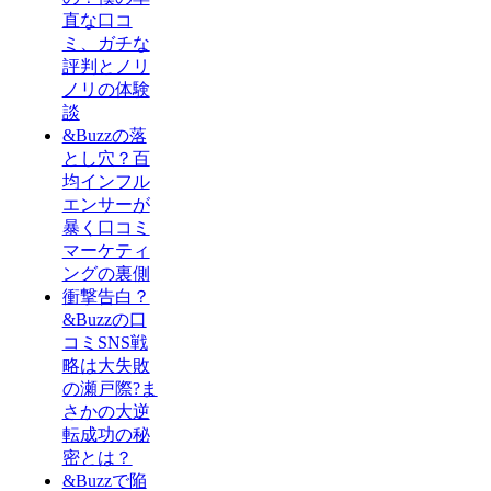
直な口コ
ミ、ガチな
評判とノリ
ノリの体験
談
&Buzzの落
とし穴？百
均インフル
エンサーが
暴く口コミ
マーケティ
ングの裏側
衝撃告白？
&Buzzの口
コミSNS戦
略は大失敗
の瀬戸際?ま
さかの大逆
転成功の秘
密とは？
&Buzzで陥