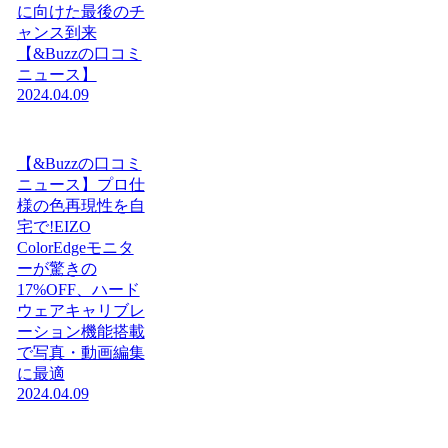
に向けた最後のチ
ャンス到来
【&Buzzの口コミ
ニュース】
2024.04.09
【&Buzzの口コミ
ニュース】プロ仕
様の色再現性を自
宅で!EIZO
ColorEdgeモニタ
ーが驚きの
17%OFF、ハード
ウェアキャリブレ
ーション機能搭載
で写真・動画編集
に最適
2024.04.09