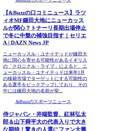
&Buzzのスポーツニュース
【&Buzzの口コミニュース】ラツ
ィオMF鎌田大地にニューカッス
ルが関心？トナーリ長期出場停止
で冬に中盤の補強目指す｜セリエ
A | DAZN News JP
ニューカッスル・ユナイテッドが鎌田大
地に関心を寄せる可能性があるイギリス
の「クロニクル・ライブ」によると、ニ
ューカッスル・ユナイテッドは来年1月
の移籍市場でターゲットにする可能性の
ある選手をピックアップしており、その
中には鎌田大地の名前が挙...
&Buzzのスポーツニュース
侍ジャパン・井端監督、紅林弘太
郎＆山下舜平大の代表入りで大き
な期待！驚きの人選にファン大興