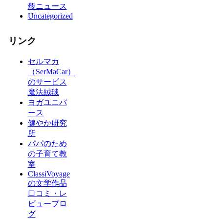
般ニュース
Uncategorized
リンク
セルマカ
（SerMaCar）
のサービス
魔法絨毯
ヨガユニバ
ース
健やか研究
所
パパのため
の子育て教
室
ClassiVoyage
の文学作品
口コミ・レ
ビューブロ
グ