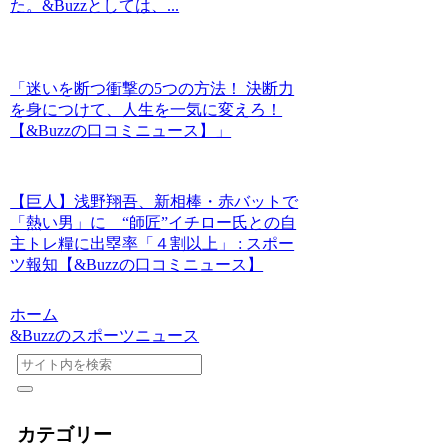
た。&Buzzとしては、...
「迷いを断つ衝撃の5つの方法！ 決断力
を身につけて、人生を一気に変えろ！
【&Buzzの口コミニュース】」
【巨人】浅野翔吾、新相棒・赤バットで
「熱い男」に “師匠”イチロー氏との自
主トレ糧に出塁率「４割以上」 : スポー
ツ報知【&Buzzの口コミニュース】
ホーム
&Buzzのスポーツニュース
カテゴリー