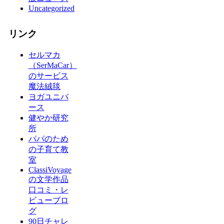
Uncategorized
リンク
セルマカ
（SerMaCar）
のサービス
魔法絨毯
ヨガユニバ
ース
健やか研究
所
パパのため
の子育て教
室
ClassiVoyage
の文学作品
口コミ・レ
ビューブロ
グ
90日チャレ