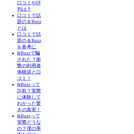
口コミや評
判は？
口コミで話
題の＆Buzz
とは
口コミで話
題の＆Buzz
を参考に
&Buzzで騙
された？衝
撃の利用者
体験談と口
コミ！
&Buzzって
詐欺？実際
に体験して
わかった驚
きの真実！
&Buzzって
実際どうな
の？僕の率