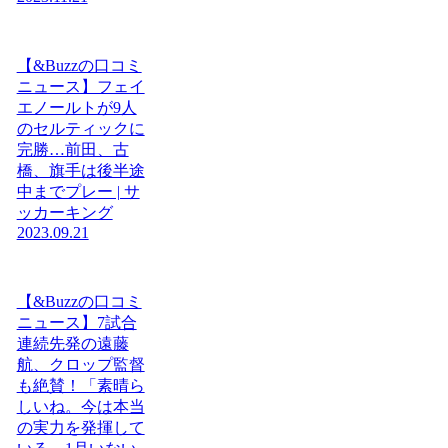
【&Buzzの口コミ
ニュース】フェイ
エノールトが9人
のセルティックに
完勝…前田、古
橋、旗手は後半途
中までプレー | サ
ッカーキング
2023.09.21
【&Buzzの口コミ
ニュース】7試合
連続先発の遠藤
航、クロップ監督
も絶賛！「素晴ら
しいね。今は本当
の実力を発揮して