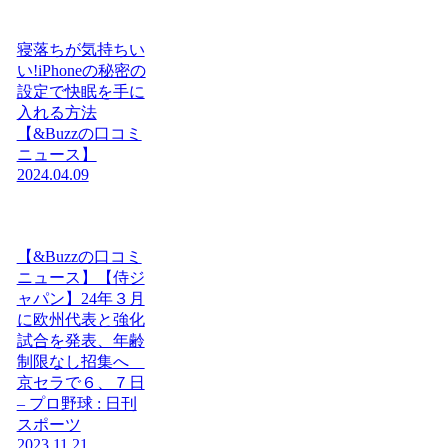
寝落ちが気持ちい
い!iPhoneの秘密の
設定で快眠を手に
入れる方法
【&Buzzの口コミ
ニュース】
2024.04.09
【&Buzzの口コミ
ニュース】【侍ジ
ャパン】24年３月
に欧州代表と強化
試合を発表、年齢
制限なし招集へ
京セラで６、７日
– プロ野球 : 日刊
スポーツ
2023.11.21