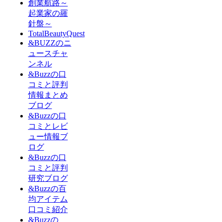
創業航路～
起業家の羅
針盤～
TotalBeautyQuest
&BUZZのニ
ュースチャ
ンネル
&Buzzの口
コミと評判
情報まとめ
ブログ
&Buzzの口
コミとレビ
ュー情報ブ
ログ
&Buzzの口
コミと評判
研究ブログ
&Buzzの百
均アイテム
口コミ紹介
&Buzzの