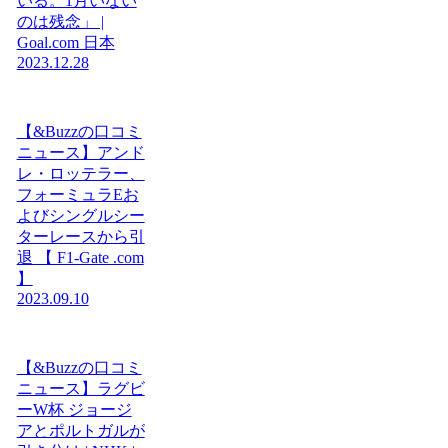
いる。1月いない
のは残念」 |
Goal.com 日本
2023.12.28
【&Buzzの口コミ
ニュース】アンド
レ・ロッテラー、
フォーミュラEお
よびシングルシー
ターレースから引
退 【 F1-Gate .com
】
2023.09.10
【&Buzzの口コミ
ニュース】ラグビ
ーW杯 ジョージ
アとポルトガルが