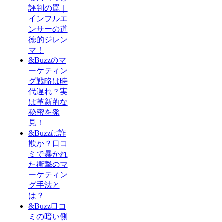
評判の罠｜
インフルエ
ンサーの道
徳的ジレン
マ！
&Buzzのマ
ーケティン
グ戦略は時
代遅れ？実
は革新的な
秘密を発
見！
&Buzzは詐
欺か？口コ
ミで暴かれ
た衝撃のマ
ーケティン
グ手法と
は？
&Buzz口コ
ミの暗い側