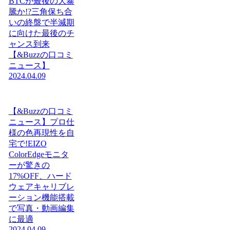
BTCが最後の大暴
騰か!?三角保ち合
いの終盤で半減期
に向けた最後のチ
ャンス到来
【&Buzzの口コミ
ニュース】
2024.04.09
【&Buzzの口コミ
ニュース】プロ仕
様の色再現性を自
宅で!EIZO
ColorEdgeモニタ
ーが驚きの
17%OFF、ハード
ウェアキャリブレ
ーション機能搭載
で写真・動画編集
に最適
2024.04.09