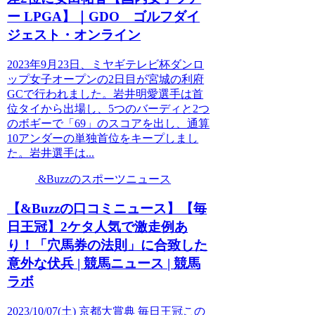
ー LPGA】｜GDO ゴルフダイ
ジェスト・オンライン
2023年9月23日、ミヤギテレビ杯ダンロ
ップ女子オープンの2日目が宮城の利府
GCで行われました。岩井明愛選手は首
位タイから出場し、5つのバーディと2つ
のボギーで「69」のスコアを出し、通算
10アンダーの単独首位をキープしまし
た。岩井選手は...
&Buzzのスポーツニュース
【&Buzzの口コミニュース】【毎
日王冠】2ケタ人気で激走例あ
り！「穴馬券の法則」に合致した
意外な伏兵 | 競馬ニュース | 競馬
ラボ
2023/10/07(土) 京都大賞典 毎日王冠この