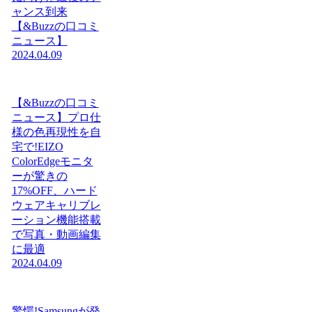
ャンス到来
【&Buzzの口コミ
ニュース】
2024.04.09
【&Buzzの口コミ
ニュース】プロ仕
様の色再現性を自
宅で!EIZO
ColorEdgeモニタ
ーが驚きの
17%OFF、ハード
ウェアキャリブレ
ーション機能搭載
で写真・動画編集
に最適
2024.04.09
驚愕!Samsungが発