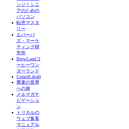
ンジ！シニ
アのための
パソコン
転売マスタ
リー
エバーバ
ズ・マーケ
ティング研
究所
BrewLandコ
ーヒーワン
ダーランド
UntiedLife40
蕎麦の世界
への旅
メルマガナ
ビゲーショ
ン
トリカルの
ウェブ集客
マニュアル