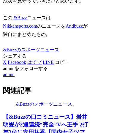
成功を見守っていきたいと思います。
この
&Buzz
ニュースは、
Nikkansports.com
のニュースを
Andbuzz
が
独自にまとめたもの。
&Buzzのスポーツニュース
シェアする
X
Facebook
はてブ
LINE
コピー
adminをフォローする
admin
関連記事
&Buzzのスポーツニュース
【&Buzzの口コミニュース】岩井
明愛が2週連続“完全”Vへ王手 2打
差2位に安田祐香【国内女子ツア