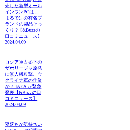
売した新型オール
インワンPCは、
まるで別の有名ブ
ランドの製品そっ
くり!?【&Buzzの
口コミニュース】
2024.04.09
ロシア軍占拠下の
ザポリージャ原発
に無人機攻撃、ウ
クライナ軍の仕業
か？ IAEA が緊急
発表【&Buzzの口
コミニュース】
2024.04.09
寝落ちが気持ちい