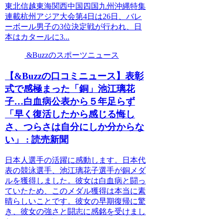
東北信越東海関西中国四国九州沖縄特集
連載杭州アジア大会第4日は26日、バレ
ーボール男子の3位決定戦が行われ、日
本はカタールに3...
&Buzzのスポーツニュース
【&Buzzの口コミニュース】表彰
式で感極まった「銅」池江璃花
子…白血病公表から５年足らず
「早く復活したから感じる悔し
さ、つらさは自分にしか分からな
い」 : 読売新聞
日本人選手の活躍に感動します。日本代
表の競泳選手、池江璃花子選手が銅メダ
ルを獲得しました。彼女は白血病と闘っ
ていたため、このメダル獲得は本当に素
晴らしいことです。彼女の早期復帰に驚
き、彼女の強さと闘志に感銘を受けまし