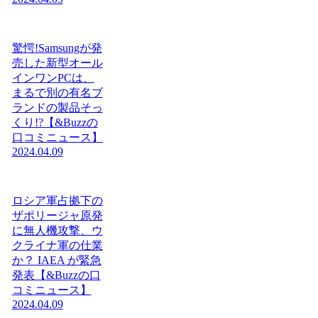
驚愕!Samsungが発
売した新型オール
インワンPCは、
まるで別の有名ブ
ランドの製品そっ
くり!?【&Buzzの
口コミニュース】
2024.04.09
ロシア軍占拠下の
ザポリージャ原発
に無人機攻撃、ウ
クライナ軍の仕業
か？ IAEA が緊急
発表【&Buzzの口
コミニュース】
2024.04.09