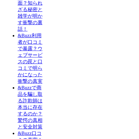
面？知られ
ざる秘密と
雑学が明か
す衝撃の裏
話！
&Buzz利用
者が口コミ
で暴露？ウ
ェブサービ
スの罠と口
コミで明ら
かになった
衝撃の真実
&Buzzで商
品を騙し取
る詐欺師は
本当に存在
するのか？
驚愕の真相
と安全対策
&Buzz口コ