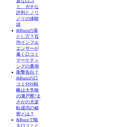
直な口コ
ミ、ガチな
評判とノリ
ノリの体験
談
&Buzzの落
とし穴？百
均インフル
エンサーが
暴く口コミ
マーケティ
ングの裏側
衝撃告白？
&Buzzの口
コミSNS戦
略は大失敗
の瀬戸際?ま
さかの大逆
転成功の秘
密とは？
&Buzzで陥
る口コミと