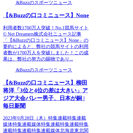
&Buzzのスポーツニュース
【&Buzzの口コミニュース】None
利用者数1700万人突破！No.1競馬サイト
© Net Dreamers株式会社ニュース記事
「【&Buzzの口コミニュース】None」の
要約によると、弊社の競馬サイトの利用
者数が1700万人を突破しました！この成
果は、弊社の努力の賜物であり...
&Buzzのスポーツニュース
【&Buzzの口コミニュース】柳田
将洋「3位と4位の差は大きい」ア
ジア大会バレー男子、日本が銅 |
毎日新聞
2023年9月28日（木）特集連載特集連載
媒体特集連載媒体特集連載特集連載特集
連載特集連載特集連載媒体北海道東北関