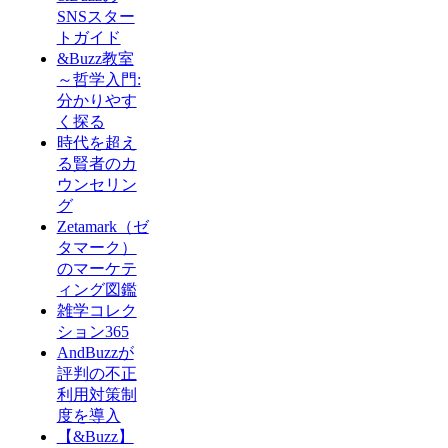
SNSスター
トガイド
&Buzz教室
～哲学入門:
分かりやす
く探る
時代を超え
る賢者のカ
ウンセリン
グ
Zetamark（ゼ
タマーク）
のマーケテ
ィング図鑑
雑学コレク
ション365
AndBuzzが
評判の不正
利用対策制
度を導入
【&Buzz】