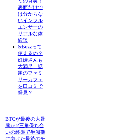
ミの真実！
表面だけで
は分からな
いインフル
エンサーの
リアルな体
験談
&Buzzって
使えるの？
妊婦さんも
大満足、話
題のファミ
リーカフェ
を口コミで
発見？
BTCが最後の大暴
騰か!?三角保ち合
いの終盤で半減期
に向けた最後のチ