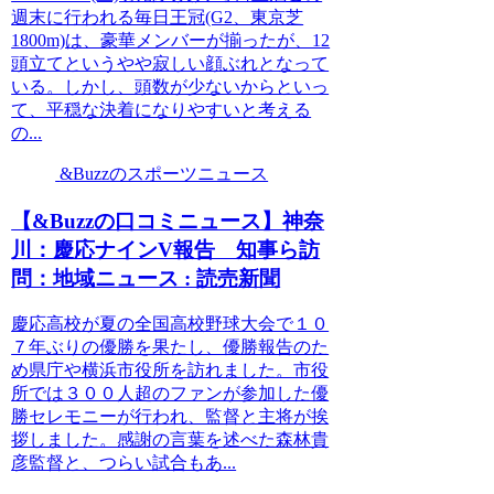
週末に行われる毎日王冠(G2、東京芝
1800m)は、豪華メンバーが揃ったが、12
頭立てというやや寂しい顔ぶれとなって
いる。しかし、頭数が少ないからといっ
て、平穏な決着になりやすいと考える
の...
&Buzzのスポーツニュース
【&Buzzの口コミニュース】神奈
川：慶応ナインV報告 知事ら訪
問：地域ニュース : 読売新聞
慶応高校が夏の全国高校野球大会で１０
７年ぶりの優勝を果たし、優勝報告のた
め県庁や横浜市役所を訪れました。市役
所では３００人超のファンが参加した優
勝セレモニーが行われ、監督と主将が挨
拶しました。感謝の言葉を述べた森林貴
彦監督と、つらい試合もあ...