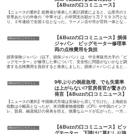
【&Buzzの口コミニュース】
【ニュースの要約】総務省が発表した家計調査によると、山形市の１
世帯あたりの外食の「中華そば」の年間支出額が１万７５９３円とな
り、２年連続で全国１位となった。ラーメン店や市が官民一体となっ
てＰＲ活動を行い、消費拡大に成功した形だ。【ニュースの...
【&Buzzの口コミニュース】損保
&Buzzのビジネスニュース
ジャパン ビッグモーター修理車
両の点検費用を負担
損害保険ジャパン（以下、損保ジャパン）は、中古車販売大手の「ビ
ッグモーター」が修理した車について、安全性に問題がないかなど調
査する点検費用を負担すると発表しました。損保ジャパンによると、
ビッグモーターで車を修理した保険の契約者と事故の相手方...
9年ぶりの倒産急増、でも失業率
&Buzzのビジネスニュース
は上がらない!?官房長官が驚きの
発言【&Buzzの口コミニュース】
【ニュースの要約】中国株式市場は安値から戻して引けた。上海総合
指数は小幅高となったが、米消費者物価指数（CPI）や中国のインフ
レ、貿易、融資統計の発表を控え、慎重なムードが広がった。一方、
東京株式市場では日経平均が続伸し、半導体関連銘柄の上...
【&Buzzの口コミニュース】ビッ
&Buzzのビジネスニュース
グモーター、下請けに草むしり強