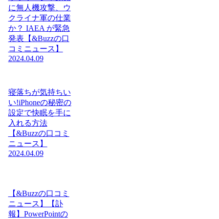
に無人機攻撃、ウ
クライナ軍の仕業
か？ IAEA が緊急
発表【&Buzzの口
コミニュース】
2024.04.09
寝落ちが気持ちい
い!iPhoneの秘密の
設定で快眠を手に
入れる方法
【&Buzzの口コミ
ニュース】
2024.04.09
【&Buzzの口コミ
ニュース】【訃
報】PowerPointの