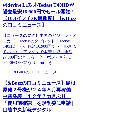
widevine L1対応Teclast T40HDが
過去最安16,900円でセール開始！
【10.4インチ2K解像度】【&Buzz
の口コミニュース】
【ニュースの要約】中国のガジェットメ
ーカー、Teclastのタブレット「Teclast
T40HD」が、税込16,900円でセールされ
ています。アマゾンで販売中で、通常
27,900円のところ、クーポンでさらに
9,500円OFFになり、値引き...
&BuzzのTECHニュース
【&Buzzの口コミニュース】島根
原発２号機が２４年８月再稼働
中電発表、１２年７カ月ぶり
「使用前確認」を規制委に申請 |
山陰中央新報デジタル