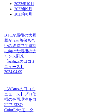
2023年10月
2023年9月
2023年8月
BTCが最後の大暴
騰か!?三角保ち合
いの終盤で半減期
に向けた最後のチ
ャンス到来
【&Buzzの口コミ
ニュース】
2024.04.09
【&Buzzの口コミ
ニュース】プロ仕
様の色再現性を自
宅で!EIZO
ColorEdgeモニタ