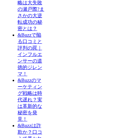
略は大失敗
の瀬戸際?ま
さかの大逆
転成功の秘
密とは？
&Buzzで陥
る口コミと
評判の罠｜
インフルエ
ンサーの道
徳的ジレン
マ！
&Buzzのマ
ーケティン
グ戦略は時
代遅れ？実
は革新的な
秘密を発
見！
&Buzzは詐
欺か？口コ