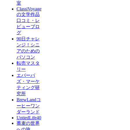
室
ClassiVoyage
の文学作品
口コミ・レ
ビューブロ
グ
90日チャレ
ンジ！シニ
アのための
パソコン
転売マスタ
リー
エバーバ
ズ・マーケ
ティング研
究所
BrewLandコ
ーヒーワン
ダーランド
UntiedLife40
蕎麦の世界
への旅