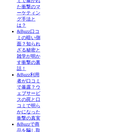
ミで暴かれ
た衝撃のマ
ーケティン
グ手法と
は？
&Buzz口コ
ミの暗い側
面？知られ
ざる秘密と
雑学が明か
す衝撃の裏
話！
&Buzz利用
者が口コミ
で暴露？ウ
ェブサービ
スの罠と口
コミで明ら
かになった
衝撃の真実
&Buzzで商
品を騙し取