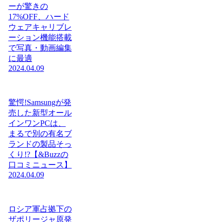
ーが驚きの
17%OFF、ハード
ウェアキャリブレ
ーション機能搭載
で写真・動画編集
に最適
2024.04.09
驚愕!Samsungが発
売した新型オール
インワンPCは、
まるで別の有名ブ
ランドの製品そっ
くり!?【&Buzzの
口コミニュース】
2024.04.09
ロシア軍占拠下の
ザポリージャ原発