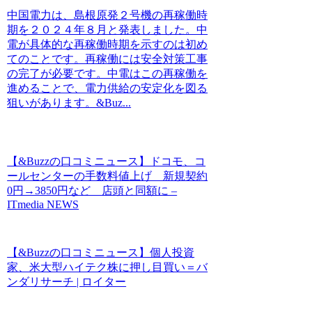
中国電力は、島根原発２号機の再稼働時
期を２０２４年８月と発表しました。中
電が具体的な再稼働時期を示すのは初め
てのことです。再稼働には安全対策工事
の完了が必要です。中電はこの再稼働を
進めることで、電力供給の安定化を図る
狙いがあります。&Buz...
【&Buzzの口コミニュース】ドコモ、コ
ールセンターの手数料値上げ 新規契約
0円→3850円など 店頭と同額に –
ITmedia NEWS
【&Buzzの口コミニュース】個人投資
家、米大型ハイテク株に押し目買い＝バ
ンダリサーチ | ロイター