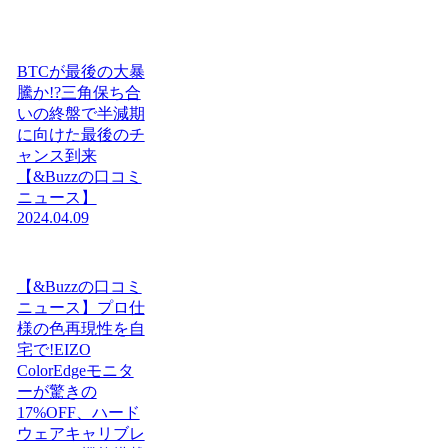
BTCが最後の大暴
騰か!?三角保ち合
いの終盤で半減期
に向けた最後のチ
ャンス到来
【&Buzzの口コミ
ニュース】
2024.04.09
【&Buzzの口コミ
ニュース】プロ仕
様の色再現性を自
宅で!EIZO
ColorEdgeモニタ
ーが驚きの
17%OFF、ハード
ウェアキャリブレ