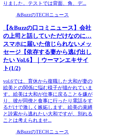
りました。テストでは背面、角、デ...
&BuzzのTECHニュース
【&Buzzの口コミニュース】会社
の上司と話していただけなのに…
スマホに届いた信じられないメッ
セージ【依存する妻から逃げ出し
たい Vol.6】｜ウーマンエキサイ
ト(1/2)
vol.6では、育休から復職した大和が妻の
絵美との関係に悩む様子が描かれていま
す。絵美は大和が仕事に戻ることを嫌が
り、彼が同僚と食事に行ったり電話をす
るだけで激しく嫉妬します。絵美の束縛
と詮索から逃れたい大和ですが、別れる
ことは考えられませ...
&BuzzのTECHニュース