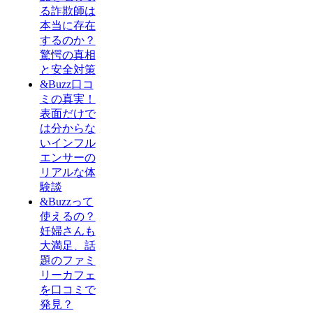
る詐欺師は
本当に存在
するのか？
驚愕の真相
と安全対策
&Buzz口コ
ミの真実！
表面だけで
は分からな
いインフル
エンサーの
リアルな体
験談
&Buzzって
使えるの？
妊婦さんも
大満足、話
題のファミ
リーカフェ
を口コミで
発見？