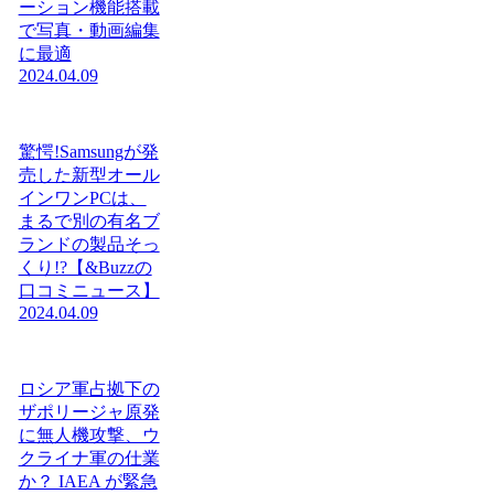
ーション機能搭載
で写真・動画編集
に最適
2024.04.09
驚愕!Samsungが発
売した新型オール
インワンPCは、
まるで別の有名ブ
ランドの製品そっ
くり!?【&Buzzの
口コミニュース】
2024.04.09
ロシア軍占拠下の
ザポリージャ原発
に無人機攻撃、ウ
クライナ軍の仕業
か？ IAEA が緊急