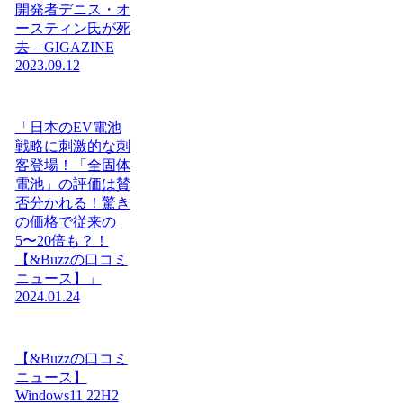
開発者デニス・オ
ースティン氏が死
去 – GIGAZINE
2023.09.12
「日本のEV電池
戦略に刺激的な刺
客登場！「全固体
電池」の評価は賛
否分かれる！驚き
の価格で従来の
5〜20倍も？！
【&Buzzの口コミ
ニュース】」
2024.01.24
【&Buzzの口コミ
ニュース】
Windows11 22H2