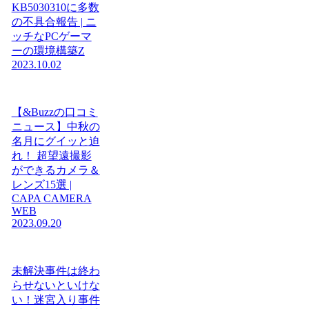
KB5030310に多数
の不具合報告 | ニ
ッチなPCゲーマ
ーの環境構築Z
2023.10.02
【&Buzzの口コミ
ニュース】中秋の
名月にグイッと迫
れ！ 超望遠撮影
ができるカメラ＆
レンズ15選 |
CAPA CAMERA
WEB
2023.09.20
未解決事件は終わ
らせないといけな
い！迷宮入り事件