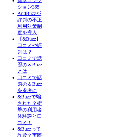
雑学コレク
ション365
AndBuzzが
評判の不正
利用対策制
度を導入
【&Buzz】
口コミや評
判は？
口コミで話
題の＆Buzz
とは
口コミで話
題の＆Buzz
を参考に
&Buzzで騙
された？衝
撃の利用者
体験談と口
コミ！
&Buzzって
詐欺？実際