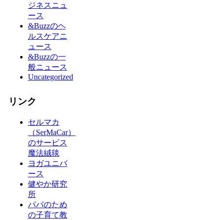
ジネスニュ
ース
&Buzzのヘ
ルスケアニ
ュース
&Buzzの一
般ニュース
Uncategorized
リンク
セルマカ
（SerMaCar）
のサービス
魔法絨毯
ヨガユニバ
ース
健やか研究
所
パパのため
の子育て教