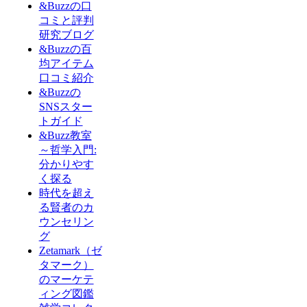
&Buzzの口
コミと評判
研究ブログ
&Buzzの百
均アイテム
口コミ紹介
&Buzzの
SNSスター
トガイド
&Buzz教室
～哲学入門:
分かりやす
く探る
時代を超え
る賢者のカ
ウンセリン
グ
Zetamark（ゼ
タマーク）
のマーケテ
ィング図鑑