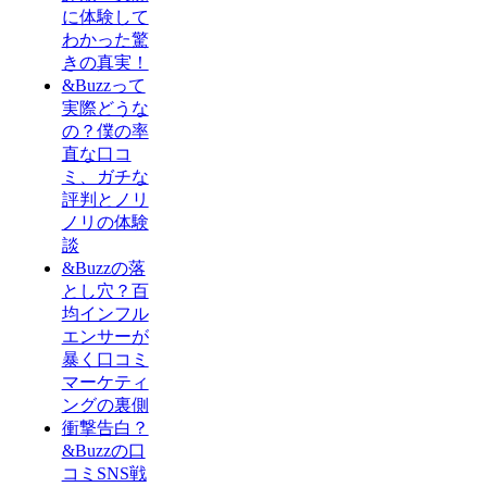
に体験して
わかった驚
きの真実！
&Buzzって
実際どうな
の？僕の率
直な口コ
ミ、ガチな
評判とノリ
ノリの体験
談
&Buzzの落
とし穴？百
均インフル
エンサーが
暴く口コミ
マーケティ
ングの裏側
衝撃告白？
&Buzzの口
コミSNS戦