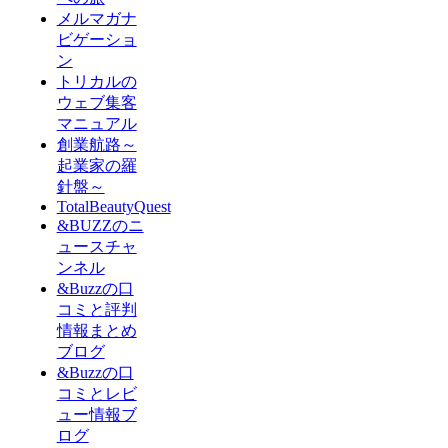
メルマガナ
ビゲーショ
ン
トリカルの
ウェブ集客
マニュアル
創業航路～
起業家の羅
針盤～
TotalBeautyQuest
&BUZZのニ
ュースチャ
ンネル
&Buzzの口
コミと評判
情報まとめ
ブログ
&Buzzの口
コミとレビ
ュー情報ブ
ログ