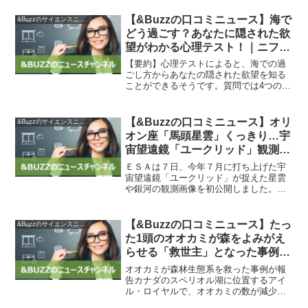
見を開いて、今までに発表された5つの論
文について、実験データにねつ造や改ざ
【&Buzzの口コミニュース】海で
&Buzzのサイエンスニュース
んがあったことを...
どう過ごす？あなたに隠された欲
望がわかる心理テスト！｜ニフテ
ィニュース
【要約】心理テストによると、海での過
ごし方からあなたの隠された欲望を知る
ことができるそうです。質問では4つの選
択肢から選んでもらい、その結果を分析
しています。このテストでは、海でのナ
ンパを選ぶあなたは、寂しがり屋であ
【&Buzzの口コミニュース】オリ
&Buzzのサイエンスニュース
り、異性と仲良くなりたい...
オン座「馬頭星雲」くっきり…宇
宙望遠鏡「ユークリッド」観測画
像を初公開 : 読売新聞
ＥＳＡは７日、今年７月に打ち上げた宇
宙望遠鏡「ユークリッド」が捉えた星雲
や銀河の観測画像を初公開しました。ユ
ークリッドは６年以上かけて１００億光
年先までの数十億個の銀河を観測し、宇
宙の精密な立体地図を作る計画です。公
【&Buzzの口コミニュース】たっ
&Buzzのサイエンスニュース
開された画像の中で特に注...
た1頭のオオカミが森をよみがえ
らせる「救世主」となった事例が
報告される – GIGAZINE
オオカミが森林生態系を救った事例が報
告カナダのスペリオル湖に位置するアイ
ル・ロイヤルで、オオカミの数が減少し
生態系が崩壊の危機に直面していた。し