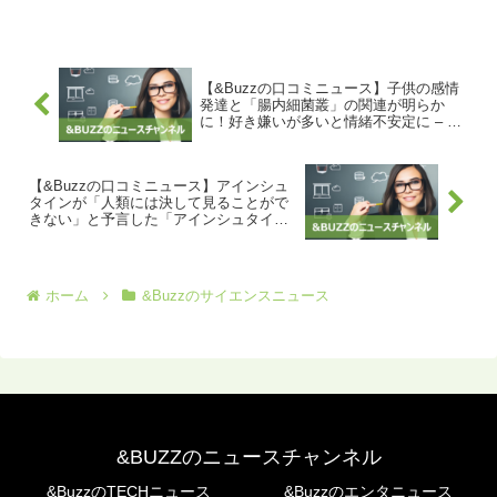
かし、1997年に島に移住したオオカミの
個体「M93」が群れを立て直し、島の生
物多様性を回復させ...
【&Buzzの口コミニュース】子供の感情
発達と「腸内細菌叢」の関連が明らか
に！好き嫌いが多いと情緒不安定に – ナ
ゾロジー
【&Buzzの口コミニュース】アインシュ
タインが「人類には決して見ることがで
きない」と予言した「アインシュタイン
の十字架」を天文学者が新たに観測 –
GIGAZINE
ホーム
&Buzzのサイエンスニュース
&BUZZのニュースチャンネル
&BuzzのTECHニュース
&Buzzのエンタニュース