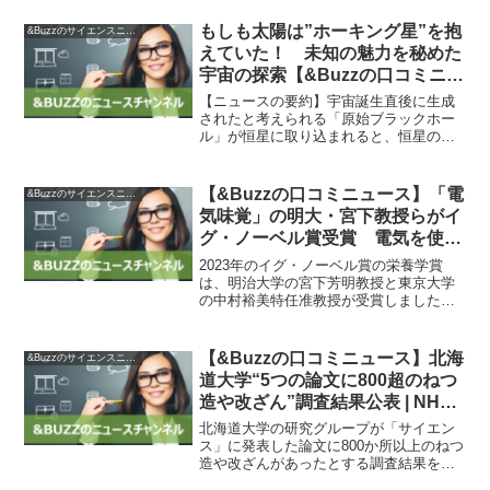
もしも太陽は”ホーキング星”を抱
&Buzzのサイエンスニュース
えていた！ 未知の魅力を秘めた
宇宙の探索【&Buzzの口コミニュ
ース】
【ニュースの要約】宇宙誕生直後に生成
されたと考えられる「原始ブラックホー
ル」が恒星に取り込まれると、恒星の進
化に影響を及ぼす可能性があることがシ
ミュレーションで示されました。原始ブ
ラックホールが小さい場合には太陽に観
【&Buzzの口コミニュース】「電
&Buzzのサイエンスニュース
測可能な変化を及ぼさず存...
気味覚」の明大・宮下教授らがイ
グ・ノーベル賞受賞 電気を使っ
て“味を変える”研究とは？ –
2023年のイグ・ノーベル賞の栄養学賞
ITmedia NEWS
は、明治大学の宮下芳明教授と東京大学
の中村裕美特任准教授が受賞しました。
彼らは、微弱な電気を食器に流すことで
飲食物の味を変える研究に取り組みまし
た。受賞対象論文は、彼らが2011年に発
【&Buzzの口コミニュース】北海
&Buzzのサイエンスニュース
表したもので、電気...
道大学“5つの論文に800超のねつ
造や改ざん”調査結果公表 | NHK |
北海道
北海道大学の研究グループが「サイエン
ス」に発表した論文に800か所以上のねつ
造や改ざんがあったとする調査結果を公
表しました。北海道大学は20日に記者会