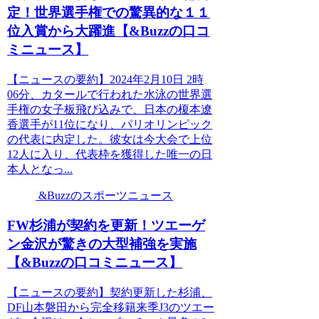
定！世界選手権での驚異的な１１
位入賞から大躍進【&Buzzの口コ
ミニュース】
【ニュースの要約】2024年2月10日 2時
06分、カタールで行われた水泳の世界選
手権の女子板飛び込みで、日本の榎本遼
香選手が11位になり、パリオリンピック
の代表に内定した。彼女は今大会で上位
12人に入り、代表枠を獲得した唯一の日
本人となっ...
&Buzzのスポーツニュース
FW杉浦が契約を更新！ツエーゲ
ン金沢が驚きの大型補強を実施
【&Buzzの口コミニュース】
【ニュースの要約】契約更新した杉浦、
DF山本磐田から完全移籍来季J3のツエー