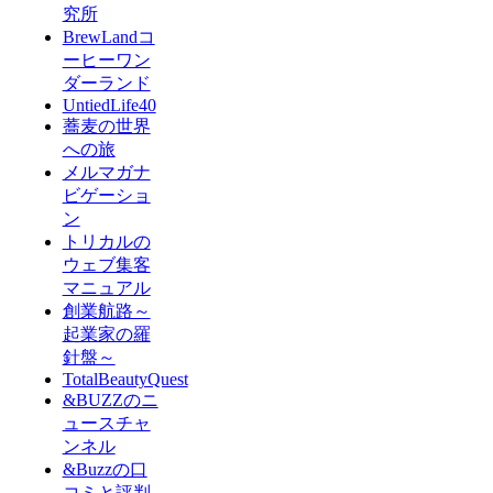
究所
BrewLandコ
ーヒーワン
ダーランド
UntiedLife40
蕎麦の世界
への旅
メルマガナ
ビゲーショ
ン
トリカルの
ウェブ集客
マニュアル
創業航路～
起業家の羅
針盤～
TotalBeautyQuest
&BUZZのニ
ュースチャ
ンネル
&Buzzの口
コミと評判