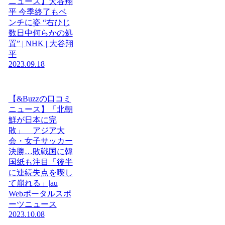
ニュース】大谷翔
平 今季終了もベ
ンチに姿 “右ひじ
数日中何らかの処
置” | NHK | 大谷翔
平
2023.09.18
【&Buzzの口コミ
ニュース】「北朝
鮮が日本に完
敗」 アジア大
会・女子サッカー
決勝…敗戦国に韓
国紙も注目「後半
に連続失点を喫し
て崩れる」|au
Webポータルスポ
ーツニュース
2023.10.08