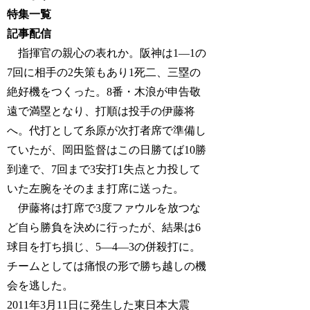
特集一覧
記事配信
指揮官の親心の表れか。阪神は1―1の
7回に相手の2失策もあり1死二、三塁の
絶好機をつくった。8番・木浪が申告敬
遠で満塁となり、打順は投手の伊藤将
へ。代打として糸原が次打者席で準備し
ていたが、岡田監督はこの日勝てば10勝
到達で、7回まで3安打1失点と力投して
いた左腕をそのまま打席に送った。
伊藤将は打席で3度ファウルを放つな
ど自ら勝負を決めに行ったが、結果は6
球目を打ち損じ、5―4―3の併殺打に。
チームとしては痛恨の形で勝ち越しの機
会を逃した。
2011年3月11日に発生した東日本大震