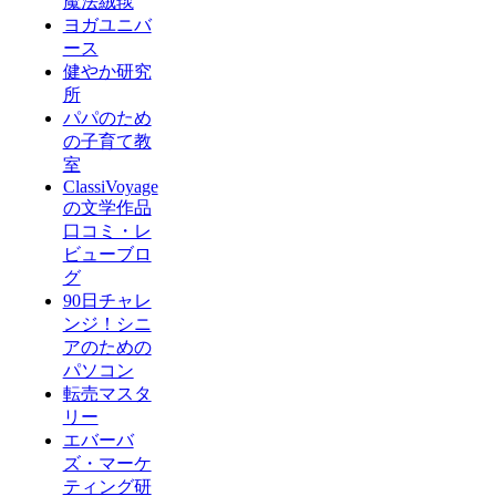
魔法絨毯
ヨガユニバ
ース
健やか研究
所
パパのため
の子育て教
室
ClassiVoyage
の文学作品
口コミ・レ
ビューブロ
グ
90日チャレ
ンジ！シニ
アのための
パソコン
転売マスタ
リー
エバーバ
ズ・マーケ
ティング研