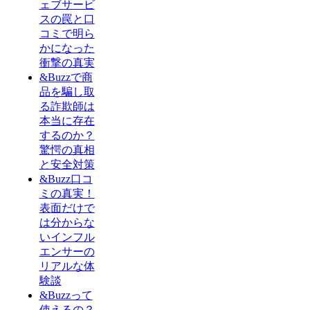
ェブサービ
スの罠と口
コミで明ら
かになった
衝撃の真実
&Buzzで商
品を騙し取
る詐欺師は
本当に存在
するのか？
驚愕の真相
と安全対策
&Buzz口コ
ミの真実！
表面だけで
は分からな
いインフル
エンサーの
リアルな体
験談
&Buzzって
使えるの？