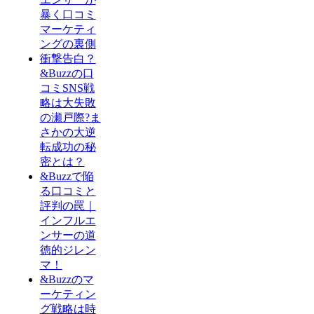
暴く口コミ
マーケティ
ングの裏側
衝撃告白？
&Buzzの口
コミSNS戦
略は大失敗
の瀬戸際?ま
さかの大逆
転成功の秘
密とは？
&Buzzで陥
る口コミと
評判の罠｜
インフルエ
ンサーの道
徳的ジレン
マ！
&Buzzのマ
ーケティン
グ戦略は時