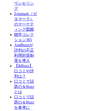
ウンセリン
グ
Zetamark（ゼ
タマーク）
のマーケテ
ィング図鑑
雑学コレク
ション365
AndBuzzが
評判の不正
利用対策制
度を導入
【&Buzz】
口コミや評
判は？
口コミで話
題の＆Buzz
とは
口コミで話
題の＆Buzz
を参考に