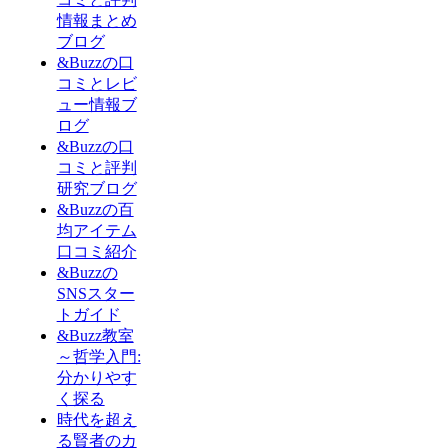
情報まとめ
ブログ
&Buzzの口
コミとレビ
ュー情報ブ
ログ
&Buzzの口
コミと評判
研究ブログ
&Buzzの百
均アイテム
口コミ紹介
&Buzzの
SNSスター
トガイド
&Buzz教室
～哲学入門:
分かりやす
く探る
時代を超え
る賢者のカ