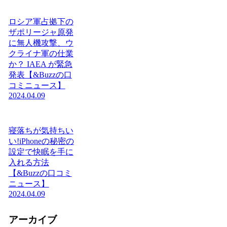
ロシア軍占拠下の
ザポリージャ原発
に無人機攻撃、ウ
クライナ軍の仕業
か？ IAEA が緊急
発表【&Buzzの口
コミニュース】
2024.04.09
寝落ちが気持ちい
い!iPhoneの秘密の
設定で快眠を手に
入れる方法
【&Buzzの口コミ
ニュース】
2024.04.09
アーカイブ