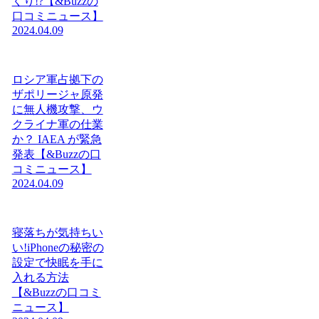
くり!?【&Buzzの
口コミニュース】
2024.04.09
ロシア軍占拠下の
ザポリージャ原発
に無人機攻撃、ウ
クライナ軍の仕業
か？ IAEA が緊急
発表【&Buzzの口
コミニュース】
2024.04.09
寝落ちが気持ちい
い!iPhoneの秘密の
設定で快眠を手に
入れる方法
【&Buzzの口コミ
ニュース】