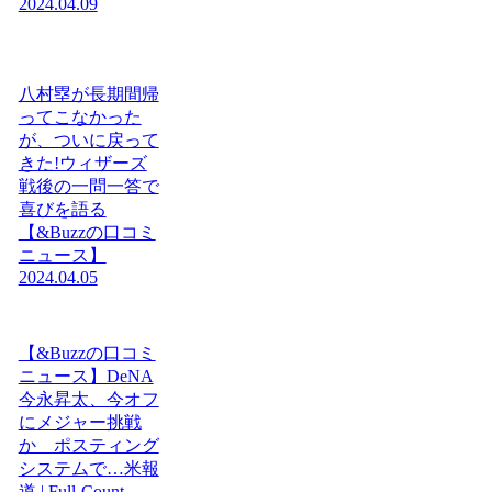
2024.04.09
八村塁が長期間帰
ってこなかった
が、ついに戻って
きた!ウィザーズ
戦後の一問一答で
喜びを語る
【&Buzzの口コミ
ニュース】
2024.04.05
【&Buzzの口コミ
ニュース】DeNA
今永昇太、今オフ
にメジャー挑戦
か ポスティング
システムで…米報
道 | Full-Count