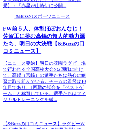
景】：「赤星が山崎伊に公開...
&Buzzのスポーツニュース
FW前５人、体型ほぼおんなじ！
佐賀工に挑む高鍋の超人的動力源
たち、明日の大決戦【&Buzzの口
コミニュース】
【ニュース要約】明日の花園ラグビー場
で行われる全国高校大会の2回戦に向け
て、高鍋（宮崎）の選手たちは熱心に練
習に取り組んでいる。チームの監督は10
年目であり、1回戦の試合を「ベストゲ
ーム」と称賛している。選手たちはフィ
ジカルトレーニングを徹...
【&Buzzの口コミニュース】ラグビーW