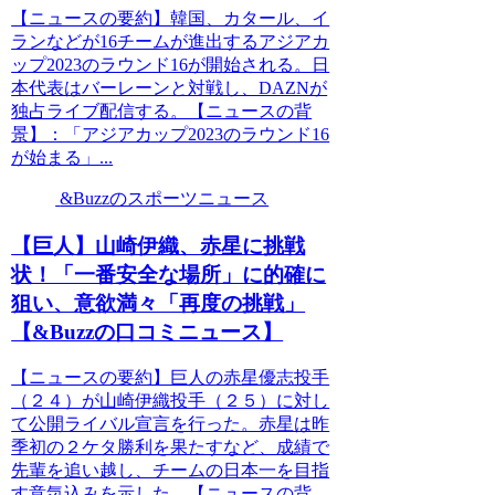
【ニュースの要約】韓国、カタール、イ
ランなどが16チームが進出するアジアカ
ップ2023のラウンド16が開始される。日
本代表はバーレーンと対戦し、DAZNが
独占ライブ配信する。【ニュースの背
景】：「アジアカップ2023のラウンド16
が始まる」...
&Buzzのスポーツニュース
【巨人】山崎伊織、赤星に挑戦
状！「一番安全な場所」に的確に
狙い、意欲満々「再度の挑戦」
【&Buzzの口コミニュース】
【ニュースの要約】巨人の赤星優志投手
（２４）が山崎伊織投手（２５）に対し
て公開ライバル宣言を行った。赤星は昨
季初の２ケタ勝利を果たすなど、成績で
先輩を追い越し、チームの日本一を目指
す意気込みを示した。【ニュースの背