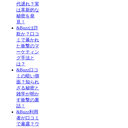
代遅れ？実
は革新的な
秘密を発
見！
&Buzzは詐
欺か？口コ
ミで暴かれ
た衝撃のマ
ーケティン
グ手法と
は？
&Buzz口コ
ミの暗い側
面？知られ
ざる秘密と
雑学が明か
す衝撃の裏
話！
&Buzz利用
者が口コミ
で暴露？ウ