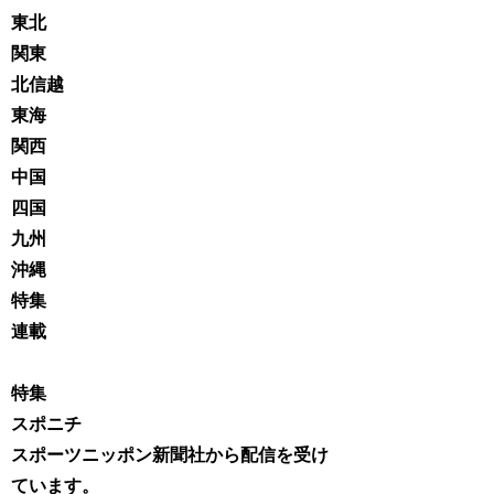
東北
関東
北信越
東海
関西
中国
四国
九州
沖縄
特集
連載
特集
スポニチ
スポーツニッポン新聞社から配信を受け
ています。