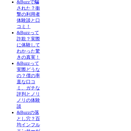
&Buzzで騙
された？衝
撃の利用者
体験談と口
コミ！
&Buzzって
詐欺？実際
に体験して
わかった驚
きの真実！
&Buzzって
実際どうな
の？僕の率
直な口コ
ミ、ガチな
評判とノリ
ノリの体験
談
&Buzzの落
とし穴？百
均インフル
エンサーが