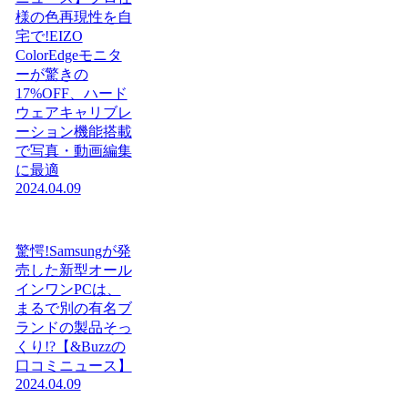
様の色再現性を自
宅で!EIZO
ColorEdgeモニタ
ーが驚きの
17%OFF、ハード
ウェアキャリブレ
ーション機能搭載
で写真・動画編集
に最適
2024.04.09
驚愕!Samsungが発
売した新型オール
インワンPCは、
まるで別の有名ブ
ランドの製品そっ
くり!?【&Buzzの
口コミニュース】
2024.04.09