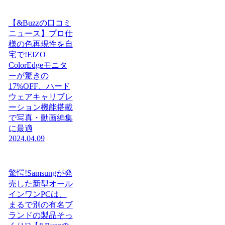
【&Buzzの口コミ
ニュース】プロ仕
様の色再現性を自
宅で!EIZO
ColorEdgeモニタ
ーが驚きの
17%OFF、ハード
ウェアキャリブレ
ーション機能搭載
で写真・動画編集
に最適
2024.04.09
驚愕!Samsungが発
売した新型オール
インワンPCは、
まるで別の有名ブ
ランドの製品そっ