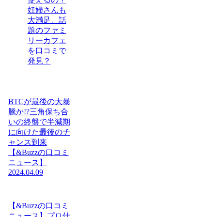
妊婦さんも
大満足、話
題のファミ
リーカフェ
を口コミで
発見？
BTCが最後の大暴
騰か!?三角保ち合
いの終盤で半減期
に向けた最後のチ
ャンス到来
【&Buzzの口コミ
ニュース】
2024.04.09
【&Buzzの口コミ
ニュース】プロ仕