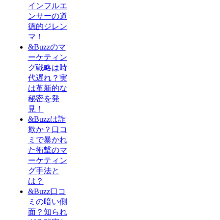
インフルエ
ンサーの道
徳的ジレン
マ！
&Buzzのマ
ーケティン
グ戦略は時
代遅れ？実
は革新的な
秘密を発
見！
&Buzzは詐
欺か？口コ
ミで暴かれ
た衝撃のマ
ーケティン
グ手法と
は？
&Buzz口コ
ミの暗い側
面？知られ