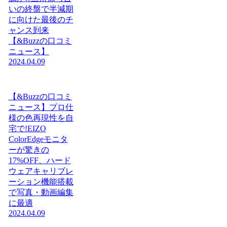
いの終盤で半減期
に向けた最後のチ
ャンス到来
【&Buzzの口コミ
ニュース】
2024.04.09
【&Buzzの口コミ
ニュース】プロ仕
様の色再現性を自
宅で!EIZO
ColorEdgeモニタ
ーが驚きの
17%OFF、ハード
ウェアキャリブレ
ーション機能搭載
で写真・動画編集
に最適
2024.04.09