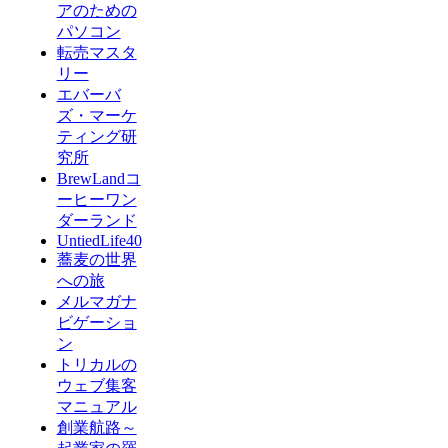
アのための
パソコン
転売マスタ
リー
エバーバ
ズ・マーケ
ティング研
究所
BrewLandコ
ーヒーワン
ダーランド
UntiedLife40
蕎麦の世界
への旅
メルマガナ
ビゲーショ
ン
トリカルの
ウェブ集客
マニュアル
創業航路～