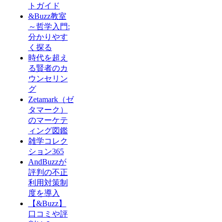
トガイド
&Buzz教室
～哲学入門:
分かりやす
く探る
時代を超え
る賢者のカ
ウンセリン
グ
Zetamark（ゼ
タマーク）
のマーケテ
ィング図鑑
雑学コレク
ション365
AndBuzzが
評判の不正
利用対策制
度を導入
【&Buzz】
口コミや評