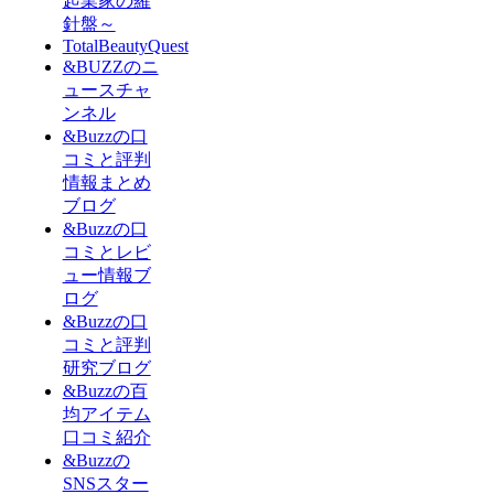
起業家の羅
針盤～
TotalBeautyQuest
&BUZZのニ
ュースチャ
ンネル
&Buzzの口
コミと評判
情報まとめ
ブログ
&Buzzの口
コミとレビ
ュー情報ブ
ログ
&Buzzの口
コミと評判
研究ブログ
&Buzzの百
均アイテム
口コミ紹介
&Buzzの
SNSスター