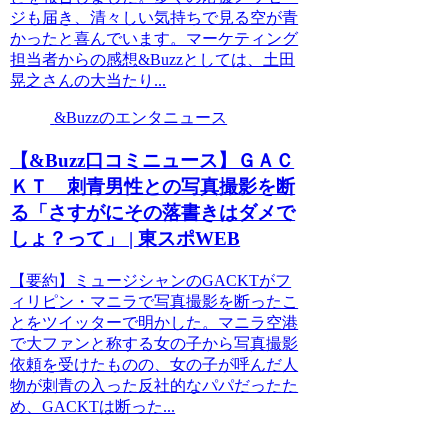
ジも届き、清々しい気持ちで見る空が青
かったと喜んでいます。マーケティング
担当者からの感想&Buzzとしては、土田
晃之さんの大当たり...
&Buzzのエンタニュース
【&Buzz口コミニュース】ＧＡＣ
ＫＴ 刺青男性との写真撮影を断
る「さすがにその落書きはダメで
しょ？って」 | 東スポWEB
【要約】ミュージシャンのGACKTがフ
ィリピン・マニラで写真撮影を断ったこ
とをツイッターで明かした。マニラ空港
で大ファンと称する女の子から写真撮影
依頼を受けたものの、女の子が呼んだ人
物が刺青の入った反社的なパパだったた
め、GACKTは断った...