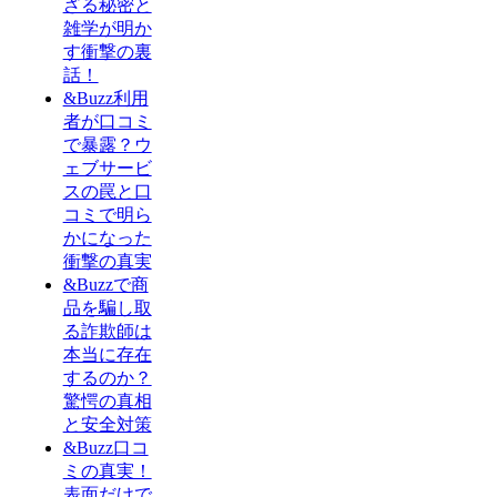
ざる秘密と
雑学が明か
す衝撃の裏
話！
&Buzz利用
者が口コミ
で暴露？ウ
ェブサービ
スの罠と口
コミで明ら
かになった
衝撃の真実
&Buzzで商
品を騙し取
る詐欺師は
本当に存在
するのか？
驚愕の真相
と安全対策
&Buzz口コ
ミの真実！
表面だけで