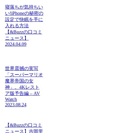
寝落ちが気持ちい
い!iPhoneの秘密の
設定で快眠を手に
入れる方法
【&Buzzの口コミ
ニュース】
2024.04.09
世界震撼の実写
「スーパーマリオ
魔界帝国の女
神」。4Kレスト
ア版予告編 – AV
Watch
2023.08.24
【&Buzzの口コミ
ニュース】吉岡里