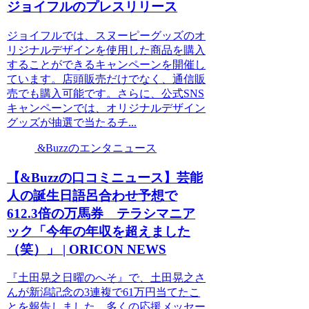
ジョイフルのプレスリリース
ジョイフルでは、スヌーピーグッズのオ
リジナルデザインを使用した商品を購入
することができるキャンペーンを開催し
ています。店頭販売だけでなく、通信販
売でも購入可能です。さらに、公式SNS
キャンペーンでは、オリジナルデザイン
グッズが抽選で当たるチ...
&Buzzのエンタニュース
【&Buzzの口コミニュース】芸能
人の誕生日語呂合わせ予想で
612.3倍の万馬券 テラシマニア
ック「今年の年収を超えました
（笑）」 | ORICON NEWS
『土田晃之日曜のへそ』で、土田晃之さ
んが新潟記念の3連複で61万円当てたこ
とを報告しました。多くの応援メッセー