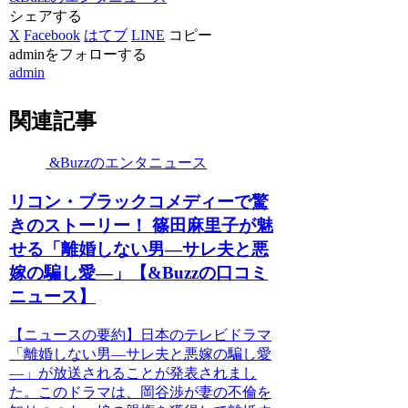
シェアする
X
Facebook
はてブ
LINE
コピー
adminをフォローする
admin
関連記事
&Buzzのエンタニュース
リコン・ブラックコメディーで驚
きのストーリー！ 篠田麻里子が魅
せる「離婚しない男―サレ夫と悪
嫁の騙し愛―」【&Buzzの口コミ
ニュース】
【ニュースの要約】日本のテレビドラマ
「離婚しない男―サレ夫と悪嫁の騙し愛
―」が放送されることが発表されまし
た。このドラマは、岡谷渉が妻の不倫を