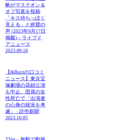
帆がマスクオン＆
オフ写真を投稿
「キス待ちっぽく
見える」と絶賛の
声 (2023年9月17日
掲載) – ライブド
アニュース
2023.09.18
【&Buzzの口コミ
ニュース】東京宝
塚劇場の花組公演
も中止、団員の女
性死亡で「出演者
の心身の状況を考
慮」 : 読売新聞
2023.10.05
TVer – 無料で動画