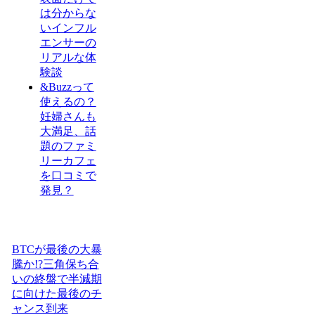
は分からな
いインフル
エンサーの
リアルな体
験談
&Buzzって
使えるの？
妊婦さんも
大満足、話
題のファミ
リーカフェ
を口コミで
発見？
BTCが最後の大暴
騰か!?三角保ち合
いの終盤で半減期
に向けた最後のチ
ャンス到来