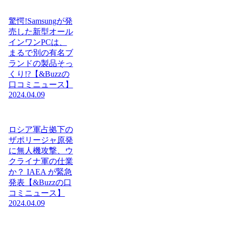
驚愕!Samsungが発
売した新型オール
インワンPCは、
まるで別の有名ブ
ランドの製品そっ
くり!?【&Buzzの
口コミニュース】
2024.04.09
ロシア軍占拠下の
ザポリージャ原発
に無人機攻撃、ウ
クライナ軍の仕業
か？ IAEA が緊急
発表【&Buzzの口
コミニュース】
2024.04.09