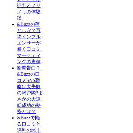
評判とノリ
ノリの体験
談
&Buzzの落
とし穴？百
均インフル
エンサーが
暴く口コミ
マーケティ
ングの裏側
衝撃告白？
&Buzzの口
コミSNS戦
略は大失敗
の瀬戸際?ま
さかの大逆
転成功の秘
密とは？
&Buzzで陥
る口コミと
評判の罠｜