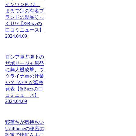
インワンPCは、
まるで別の有名ブ
ランドの製品そっ
くり!?【&Buzzの
口コミニュース】
2024.04.09
ロシア軍占拠下の
ザポリージャ原発
に無人機攻撃、ウ
クライナ軍の仕業
か？ IAEA が緊急
発表【&Buzzの口
コミニュース】
2024.04.09
寝落ちが気持ちい
い!iPhoneの秘密の
設定で快眠を手に