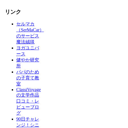
リンク
セルマカ
（SerMaCar）
のサービス
魔法絨毯
ヨガユニバ
ース
健やか研究
所
パパのため
の子育て教
室
ClassiVoyage
の文学作品
口コミ・レ
ビューブロ
グ
90日チャレ
ンジ！シニ