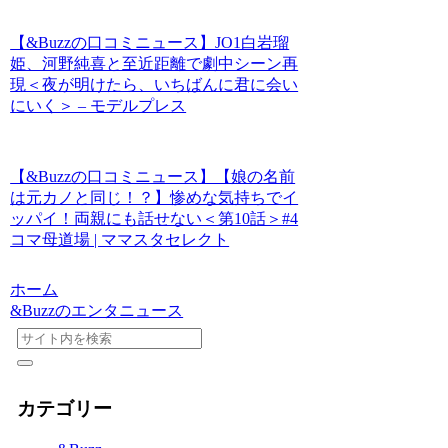
【&Buzzの口コミニュース】JO1白岩瑠
姫、河野純喜と至近距離で劇中シーン再
現＜夜が明けたら、いちばんに君に会い
にいく＞ – モデルプレス
【&Buzzの口コミニュース】【娘の名前
は元カノと同じ！？】惨めな気持ちでイ
ッパイ！両親にも話せない＜第10話＞#4
コマ母道場 | ママスタセレクト
ホーム
&Buzzのエンタニュース
カテゴリー