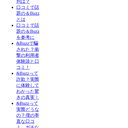
判は？
口コミで話
題の＆Buzz
とは
口コミで話
題の＆Buzz
を参考に
&Buzzで騙
された？衝
撃の利用者
体験談と口
コミ！
&Buzzって
詐欺？実際
に体験して
わかった驚
きの真実！
&Buzzって
実際どうな
の？僕の率
直な口コ
ミ、ガチな