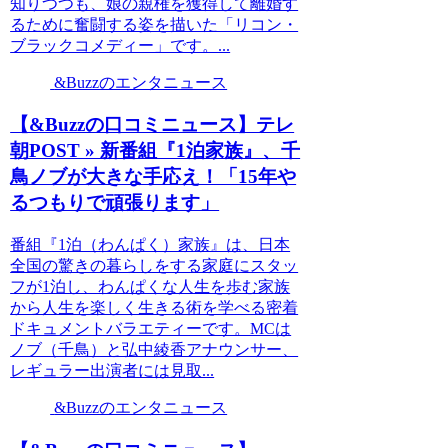
知りつつも、娘の親権を獲得して離婚す
るために奮闘する姿を描いた「リコン・
ブラックコメディー」です。...
&Buzzのエンタニュース
【&Buzzの口コミニュース】テレ
朝POST » 新番組『1泊家族』、千
鳥ノブが大きな手応え！「15年や
るつもりで頑張ります」
番組『1泊（わんぱく）家族』は、日本
全国の驚きの暮らしをする家庭にスタッ
フが1泊し、わんぱくな人生を歩む家族
から人生を楽しく生きる術を学べる密着
ドキュメントバラエティーです。MCは
ノブ（千鳥）と弘中綾香アナウンサー、
レギュラー出演者には見取...
&Buzzのエンタニュース