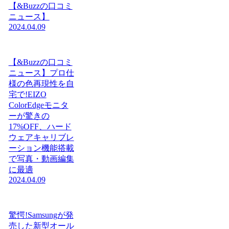
【&Buzzの口コミ
ニュース】
2024.04.09
【&Buzzの口コミ
ニュース】プロ仕
様の色再現性を自
宅で!EIZO
ColorEdgeモニタ
ーが驚きの
17%OFF、ハード
ウェアキャリブレ
ーション機能搭載
で写真・動画編集
に最適
2024.04.09
驚愕!Samsungが発
売した新型オール