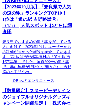
【&Buzzの口コミニュース】
【2023年10月版】「奈良県で人気
の道の駅」ランキングTOP10！
1位は「道の駅 吉野路黒滝」
（1/5） | 人気スポット ねとらぼ調
査隊
奈良県でおすすめの道の駅を探している
人に向けて、2023年10月にユーザーから
の評価が高かった施設を紹介していきま
す。第1位は吉野郡黒滝村の「道の駅 吉
野路黒滝」でした。国道309号の道の駅
で、赤い屋根が特徴的な建物です。吉野
路の木工品や柿...
&Buzzのエンタニュース
【数量限定】スヌーピーデザイン
のジョイフルオリジナルグッズキ
ャンペーン開催決定！｜株式会社