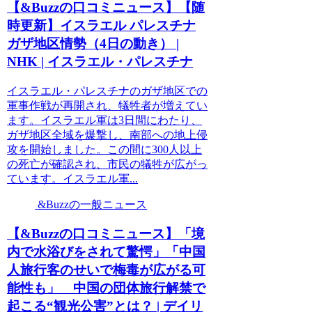
【&Buzzの口コミニュース】【随
時更新】イスラエル パレスチナ
ガザ地区情勢（4日の動き） |
NHK | イスラエル・パレスチナ
イスラエル・パレスチナのガザ地区での
軍事作戦が再開され、犠牲者が増えてい
ます。イスラエル軍は3日間にわたり、
ガザ地区全域を爆撃し、南部への地上侵
攻を開始しました。この間に300人以上
の死亡が確認され、市民の犠牲が広がっ
ています。イスラエル軍...
&Buzzの一般ニュース
【&Buzzの口コミニュース】「境
内で水浴びをされて驚愕」「中国
人旅行客のせいで梅毒が広がる可
能性も」 中国の団体旅行解禁で
起こる“観光公害”とは？ | デイリ