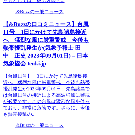
たちとしては、彼の才能と...
&Buzzの一般ニュース
【&Buzzの口コミニュース】台風
11号 3日にかけて先島諸島接近
へ 猛烈な風に厳重警戒 今後も
熱帯擾乱発生か(気象予報士 田
中 正史 2023年09月01日) – 日本
気象協会 tenki.jp
【台風11号】 3日にかけて先島諸島接
近へ 猛烈な風に厳重警戒 今後も熱帯
擾乱発生か2023年09月01日、先島諸島で
は台風11号の接近による高波強風に警戒
が必要です。この台風は猛烈な風を伴っ
ており、非常に危険です。さらに、今後
も熱帯擾乱の...
&Buzzの一般ニュース