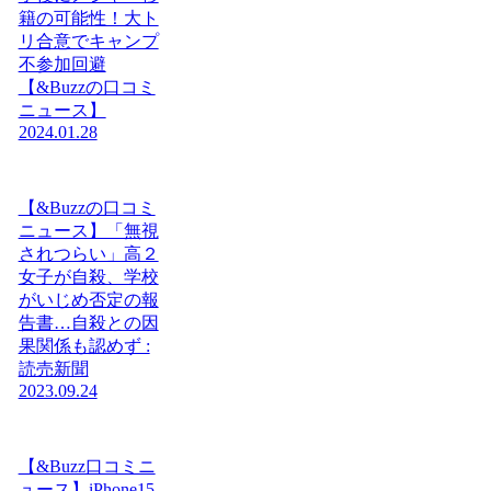
籍の可能性！大ト
リ合意でキャンプ
不参加回避
【&Buzzの口コミ
ニュース】
2024.01.28
【&Buzzの口コミ
ニュース】「無視
されつらい」高２
女子が自殺、学校
がいじめ否定の報
告書…自殺との因
果関係も認めず :
読売新聞
2023.09.24
【&Buzz口コミニ
ュース】iPhone15