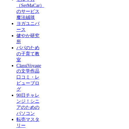
（SerMaCar）
のサービス
魔法絨毯
ヨガユニバ
ース
健やか研究
所
パパのため
の子育て教
室
ClassiVoyage
の文学作品
口コミ・レ
ビューブロ
グ
90日チャレ
ンジ！シニ
アのための
パソコン
転売マスタ
リー