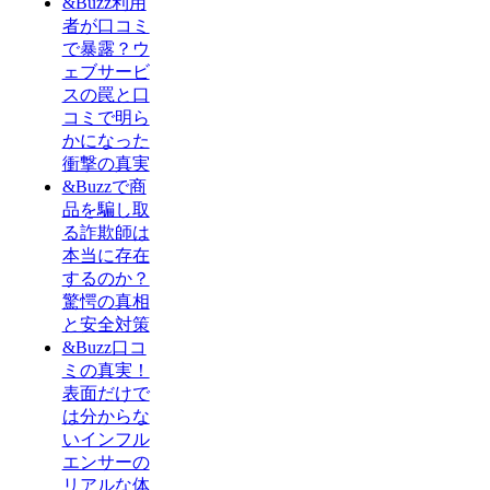
&Buzz利用
者が口コミ
で暴露？ウ
ェブサービ
スの罠と口
コミで明ら
かになった
衝撃の真実
&Buzzで商
品を騙し取
る詐欺師は
本当に存在
するのか？
驚愕の真相
と安全対策
&Buzz口コ
ミの真実！
表面だけで
は分からな
いインフル
エンサーの
リアルな体