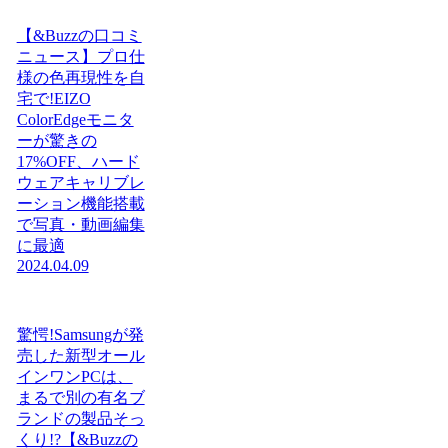
【&Buzzの口コミ
ニュース】プロ仕
様の色再現性を自
宅で!EIZO
ColorEdgeモニタ
ーが驚きの
17%OFF、ハード
ウェアキャリブレ
ーション機能搭載
で写真・動画編集
に最適
2024.04.09
驚愕!Samsungが発
売した新型オール
インワンPCは、
まるで別の有名ブ
ランドの製品そっ
くり!?【&Buzzの