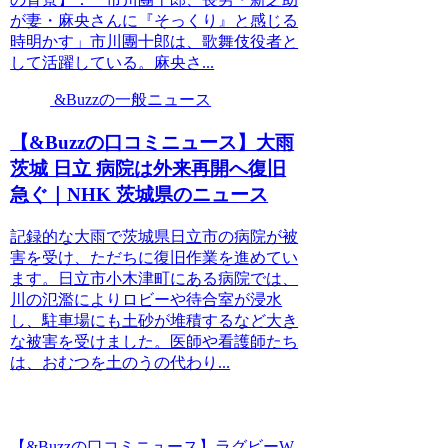
が妻・麻央さんに『そっくり』と感じる
時明かす」市川團十郎は、歌舞伎役者と
して活躍している。麻央さ...
&Buzzの一般ニュース
【&Buzzの口コミニュース】大雨
茨城 日立 病院は外来再開へ復旧
急ぐ｜NHK 茨城県のニュース
記録的な大雨で茨城県日立市の病院が被
害を受け、ただちに復旧作業を進めてい
ます。日立市小木津町にある病院では、
川の氾濫によりロビーや待合室が浸水
し、駐車場にも土砂が堆積するなど大き
な被害を受けました。医師や看護師たち
は、おむつを土のうの代わり...
【&Buzzの口コミニュース】ラグビーW