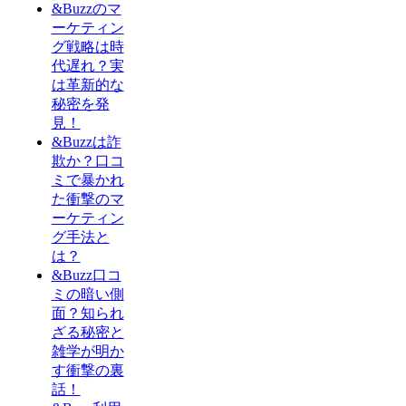
&Buzzのマ
ーケティン
グ戦略は時
代遅れ？実
は革新的な
秘密を発
見！
&Buzzは詐
欺か？口コ
ミで暴かれ
た衝撃のマ
ーケティン
グ手法と
は？
&Buzz口コ
ミの暗い側
面？知られ
ざる秘密と
雑学が明か
す衝撃の裏
話！