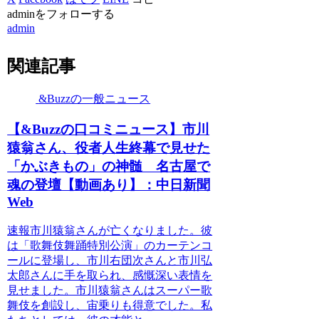
adminをフォローする
admin
関連記事
&Buzzの一般ニュース
【&Buzzの口コミニュース】市川
猿翁さん、役者人生終幕で見せた
「かぶきもの」の神髄 名古屋で
魂の登壇【動画あり】：中日新聞
Web
速報市川猿翁さんが亡くなりました。彼
は「歌舞伎舞踊特別公演」のカーテンコ
ールに登場し、市川右団次さんと市川弘
太郎さんに手を取られ、感慨深い表情を
見せました。市川猿翁さんはスーパー歌
舞伎を創設し、宙乗りも得意でした。私