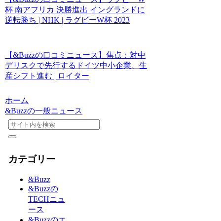
杯 南アフリカ 決勝進出 イングランドに
逆転勝ち | NHK | ラグビーW杯 2023
【&Buzzの口コミニュース】焦点：対中
デリスクで先行するドイツ中小企業、生
産シフト進む | ロイター
ホーム
&Buzzの一般ニュース
カテゴリー
&Buzz
&Buzzの
TECHニュ
ース
&Buzzのエ