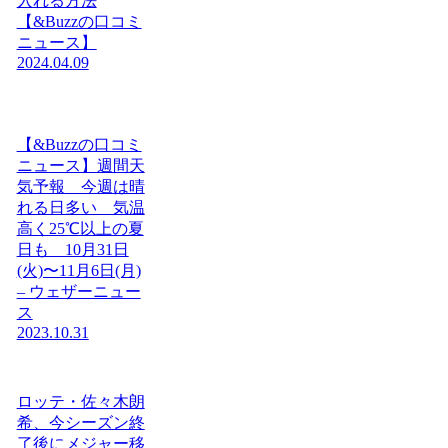
入れる方法
【&Buzzの口コミ
ニュース】
2024.04.09
【&Buzzの口コミ
ニュース】週間天
気予報 今週は晴
れる日多い 気温
高く25℃以上の夏
日も 10月31日
(火)〜11月6日(月)
– ウェザーニュー
ス
2023.10.31
ロッテ・佐々木朗
希、今シーズン終
了後にメジャー移