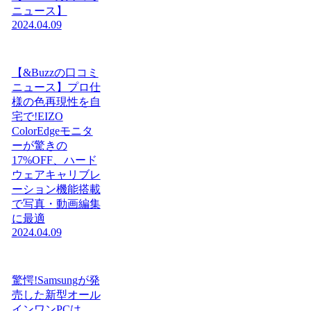
ニュース】
2024.04.09
【&Buzzの口コミ
ニュース】プロ仕
様の色再現性を自
宅で!EIZO
ColorEdgeモニタ
ーが驚きの
17%OFF、ハード
ウェアキャリブレ
ーション機能搭載
で写真・動画編集
に最適
2024.04.09
驚愕!Samsungが発
売した新型オール
インワンPCは、