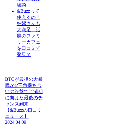
験談
&Buzzって
使えるの？
妊婦さんも
大満足、話
題のファミ
リーカフェ
を口コミで
発見？
BTCが最後の大暴
騰か!?三角保ち合
いの終盤で半減期
に向けた最後のチ
ャンス到来
【&Buzzの口コミ
ニュース】
2024.04.09