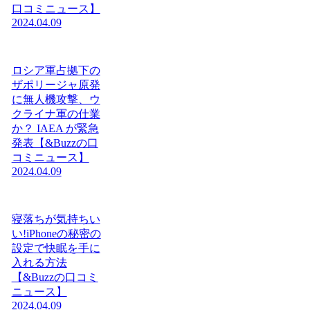
口コミニュース】
2024.04.09
ロシア軍占拠下の
ザポリージャ原発
に無人機攻撃、ウ
クライナ軍の仕業
か？ IAEA が緊急
発表【&Buzzの口
コミニュース】
2024.04.09
寝落ちが気持ちい
い!iPhoneの秘密の
設定で快眠を手に
入れる方法
【&Buzzの口コミ
ニュース】
2024.04.09