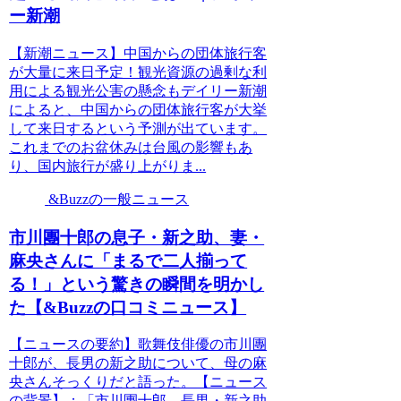
ー新潮
【新潮ニュース】中国からの団体旅行客
が大量に来日予定！観光資源の過剰な利
用による観光公害の懸念もデイリー新潮
によると、中国からの団体旅行客が大挙
して来日するという予測が出ています。
これまでのお盆休みは台風の影響もあ
り、国内旅行が盛り上がりま...
&Buzzの一般ニュース
市川團十郎の息子・新之助、妻・
麻央さんに「まるで二人揃って
る！」という驚きの瞬間を明かし
た【&Buzzの口コミニュース】
【ニュースの要約】歌舞伎俳優の市川團
十郎が、長男の新之助について、母の麻
央さんそっくりだと語った。【ニュース
の背景】：「市川團十郎、長男・新之助