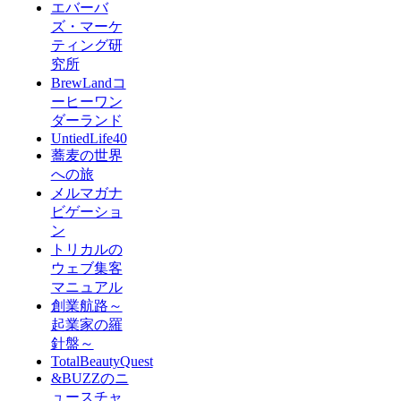
エバーバ
ズ・マーケ
ティング研
究所
BrewLandコ
ーヒーワン
ダーランド
UntiedLife40
蕎麦の世界
への旅
メルマガナ
ビゲーショ
ン
トリカルの
ウェブ集客
マニュアル
創業航路～
起業家の羅
針盤～
TotalBeautyQuest
&BUZZのニ
ュースチャ