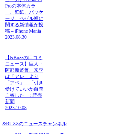
Proの本体カラ
ー、壁紙、パッケ
ージ、ベゼル幅に
関する新情報が投
稿 – iPhone Mania
2023.08.30
【&Buzzの口コミ
ニュース】巨人・
阿部新監督、来季
は「アレ」より
「アベ」…「引き
受けていいか自問
自答した」 : 読売
新聞
2023.10.08
&BUZZのニュースチャンネル