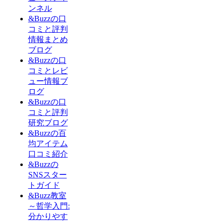
ンネル
&Buzzの口
コミと評判
情報まとめ
ブログ
&Buzzの口
コミとレビ
ュー情報ブ
ログ
&Buzzの口
コミと評判
研究ブログ
&Buzzの百
均アイテム
口コミ紹介
&Buzzの
SNSスター
トガイド
&Buzz教室
～哲学入門:
分かりやす