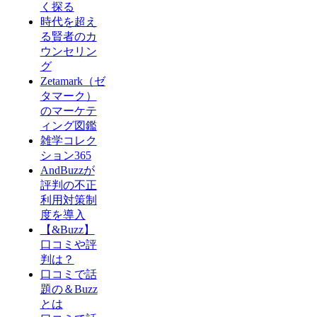
く探る
時代を超え
る賢者のカ
ウンセリン
グ
Zetamark（ゼ
タマーク）
のマーケテ
ィング図鑑
雑学コレク
ション365
AndBuzzが
評判の不正
利用対策制
度を導入
【&Buzz】
口コミや評
判は？
口コミで話
題の＆Buzz
とは