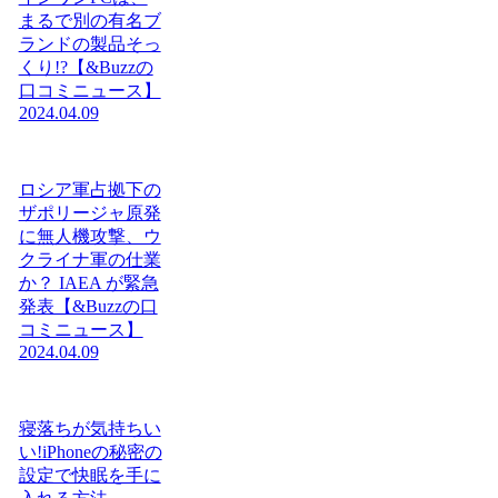
まるで別の有名ブ
ランドの製品そっ
くり!?【&Buzzの
口コミニュース】
2024.04.09
ロシア軍占拠下の
ザポリージャ原発
に無人機攻撃、ウ
クライナ軍の仕業
か？ IAEA が緊急
発表【&Buzzの口
コミニュース】
2024.04.09
寝落ちが気持ちい
い!iPhoneの秘密の
設定で快眠を手に