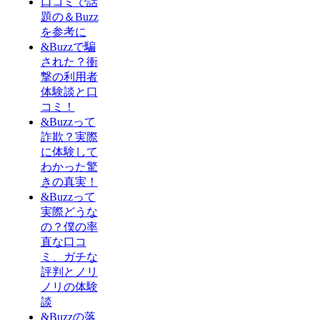
口コミで話
題の＆Buzz
を参考に
&Buzzで騙
された？衝
撃の利用者
体験談と口
コミ！
&Buzzって
詐欺？実際
に体験して
わかった驚
きの真実！
&Buzzって
実際どうな
の？僕の率
直な口コ
ミ、ガチな
評判とノリ
ノリの体験
談
&Buzzの落