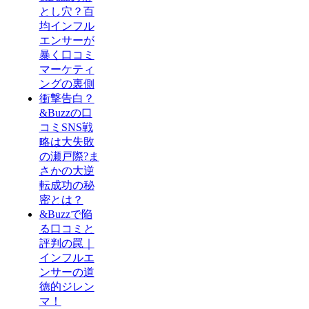
とし穴？百
均インフル
エンサーが
暴く口コミ
マーケティ
ングの裏側
衝撃告白？
&Buzzの口
コミSNS戦
略は大失敗
の瀬戸際?ま
さかの大逆
転成功の秘
密とは？
&Buzzで陥
る口コミと
評判の罠｜
インフルエ
ンサーの道
徳的ジレン
マ！