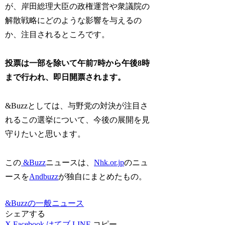
が、岸田総理大臣の政権運営や衆議院の
解散戦略にどのような影響を与えるの
か、注目されるところです。
投票は一部を除いて午前7時から午後8時
まで行われ、即日開票されます。
&Buzzとしては、与野党の対決が注目さ
れるこの選挙について、今後の展開を見
守りたいと思います。
この
&Buzz
ニュースは、
Nhk.or.jp
のニュ
ースを
Andbuzz
が独自にまとめたもの。
&Buzzの一般ニュース
シェアする
X
Facebook
はてブ
LINE
コピー