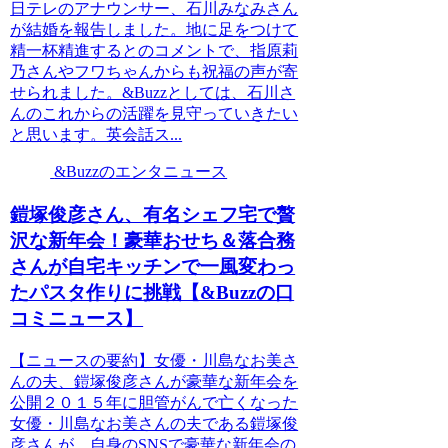
日テレのアナウンサー、石川みなみさん
が結婚を報告しました。地に足をつけて
精一杯精進するとのコメントで、指原莉
乃さんやフワちゃんからも祝福の声が寄
せられました。&Buzzとしては、石川さ
んのこれからの活躍を見守っていきたい
と思います。英会話ス...
&Buzzのエンタニュース
鎧塚俊彦さん、有名シェフ宅で贅
沢な新年会！豪華おせち＆落合務
さんが自宅キッチンで一風変わっ
たパスタ作りに挑戦【&Buzzの口
コミニュース】
【ニュースの要約】女優・川島なお美さ
んの夫、鎧塚俊彦さんが豪華な新年会を
公開２０１５年に胆管がんで亡くなった
女優・川島なお美さんの夫である鎧塚俊
彦さんが、自身のSNSで豪華な新年会の