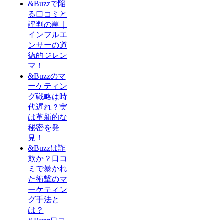
&Buzzで陥
る口コミと
評判の罠｜
インフルエ
ンサーの道
徳的ジレン
マ！
&Buzzのマ
ーケティン
グ戦略は時
代遅れ？実
は革新的な
秘密を発
見！
&Buzzは詐
欺か？口コ
ミで暴かれ
た衝撃のマ
ーケティン
グ手法と
は？