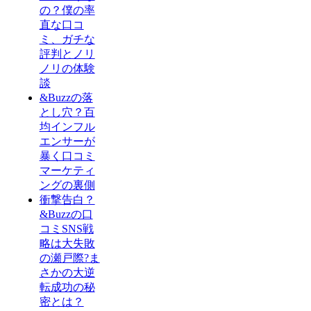
の？僕の率
直な口コ
ミ、ガチな
評判とノリ
ノリの体験
談
&Buzzの落
とし穴？百
均インフル
エンサーが
暴く口コミ
マーケティ
ングの裏側
衝撃告白？
&Buzzの口
コミSNS戦
略は大失敗
の瀬戸際?ま
さかの大逆
転成功の秘
密とは？