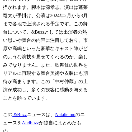
描かれます。脚本は源孝志、演出は蓬莱
竜太が手掛け、公演は2024年2月から3月
まで各地で上演される予定です。この舞
台について、&Buzzとしては出演者の熱
い思いや舞台の内容に注目しており、市
原や高嶋といった豪華なキャスト陣がど
のような演技を見せてくれるのか、楽し
みでなりません。また、歌舞伎の世界を
リアルに再現する舞台美術や衣装にも期
待が高まります。この「中村仲蔵」の上
演が成功し、多くの観客に感動を与える
ことを願っています。
この
&Buzz
ニュースは、
Natalie.mu
のニ
ュースを
Andbuzz
が独自にまとめたも
の。