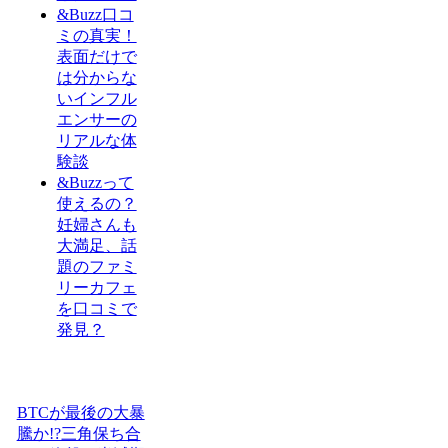
&Buzz口コ
ミの真実！
表面だけで
は分からな
いインフル
エンサーの
リアルな体
験談
&Buzzって
使えるの？
妊婦さんも
大満足、話
題のファミ
リーカフェ
を口コミで
発見？
BTCが最後の大暴
騰か!?三角保ち合