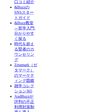
口コミ紹介
&Buzzの
SNSスター
トガイド
&Buzz教室
～哲学入門:
分かりやす
く探る
時代を超え
る賢者のカ
ウンセリン
グ
Zetamark（ゼ
タマーク）
のマーケテ
ィング図鑑
雑学コレク
ション365
AndBuzzが
評判の不正
利用対策制