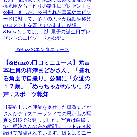
橋光臣から手作りの誕生日プレゼントを
公開しました。公開された写真やエピソ
ードに対して、多くの人々が感動や称賛
のコメントを寄せています。感想：
&Buzzとしては、北川景子の誕生日プレ
ゼントのエピソードが公開...
&Buzzのエンタニュース
【&Buzzの口コミニュース】元吉
本社員の樺澤まどかさん、「盛れ
る角度で自撮り」公開に「永遠の
１７歳」「めっちゃかわいい」の
声 : スポーツ報知
【要約】吉本興業を退社した樺澤まどか
さんがディズニーランドでの思い出の写
真をSNSで公開しました。写真は自撮り
で、樺澤さんの左の横顔ショットが３枚
続けて投稿されています。彼女はミニー