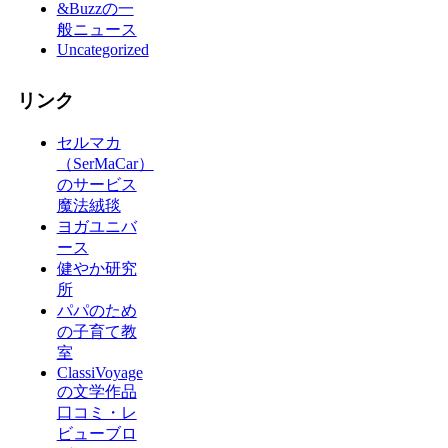
&Buzzの一
般ニュース
Uncategorized
リンク
セルマカ
（SerMaCar）
のサービス
魔法絨毯
ヨガユニバ
ース
健やか研究
所
パパのため
の子育て教
室
ClassiVoyage
の文学作品
口コミ・レ
ビューブロ