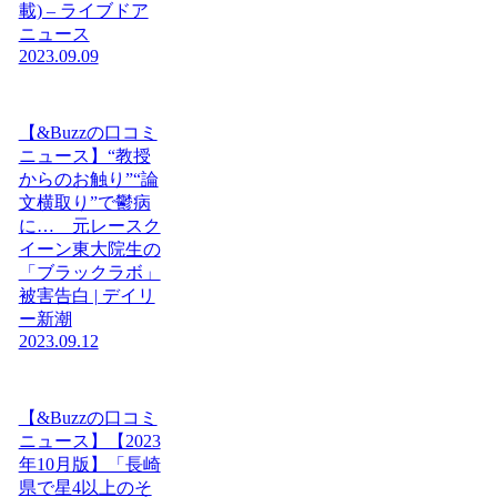
載) – ライブドア
ニュース
2023.09.09
【&Buzzの口コミ
ニュース】“教授
からのお触り”“論
文横取り”で鬱病
に… 元レースク
イーン東大院生の
「ブラックラボ」
被害告白 | デイリ
ー新潮
2023.09.12
【&Buzzの口コミ
ニュース】【2023
年10月版】「長崎
県で星4以上のそ