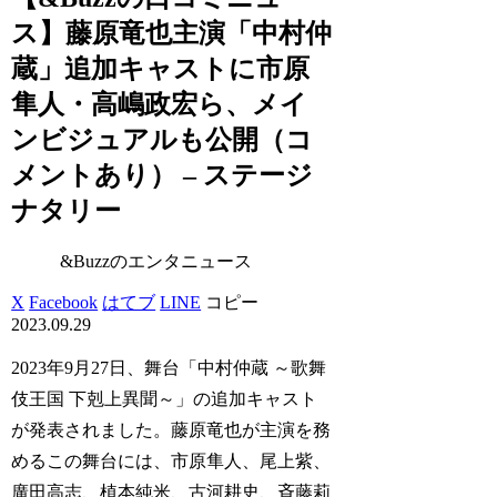
ス】藤原竜也主演「中村仲
蔵」追加キャストに市原
隼人・高嶋政宏ら、メイ
ンビジュアルも公開（コ
メントあり） – ステージ
ナタリー
&Buzzのエンタニュース
X
Facebook
はてブ
LINE
コピー
2023.09.29
2023年9月27日、舞台「中村仲蔵 ～歌舞
伎王国 下剋上異聞～」の追加キャスト
が発表されました。藤原竜也が主演を務
めるこの舞台には、市原隼人、尾上紫、
廣田高志、植本純米、古河耕史、斉藤莉