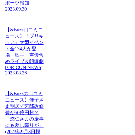
ポーツ報知
2023.09.30
【&Buzz口コミニ
ュース】『プリキ
ュア』大型イベン
ト全134人が登
場 歌手・声優含
めライブ＆朗読劇
| ORICON NEWS
2023.08.26
【&Buzzの口コミ
ニュース】佳子さ
ま別居で宮邸改修
費が50億円超？
「悠仁さまの慶事
にも差し障りが」
(2023年9月8日掲