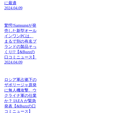
に最適
2024.04.09
驚愕!Samsungが発
売した新型オール
インワンPCは、
まるで別の有名ブ
ランドの製品そっ
くり!?【&Buzzの
口コミニュース】
2024.04.09
ロシア軍占拠下の
ザポリージャ原発
に無人機攻撃、ウ
クライナ軍の仕業
か？ IAEA が緊急
発表【&Buzzの口
コミニュース】