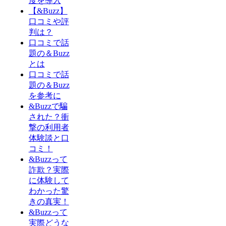
度を導入
【&Buzz】
口コミや評
判は？
口コミで話
題の＆Buzz
とは
口コミで話
題の＆Buzz
を参考に
&Buzzで騙
された？衝
撃の利用者
体験談と口
コミ！
&Buzzって
詐欺？実際
に体験して
わかった驚
きの真実！
&Buzzって
実際どうな