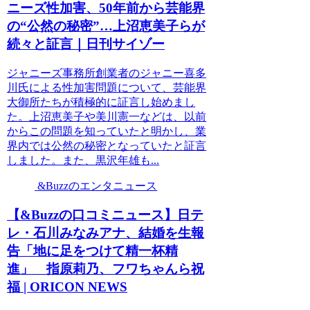
ニーズ性加害、50年前から芸能界
の“公然の秘密”…上沼恵美子らが
続々と証言｜日刊サイゾー
ジャニーズ事務所創業者のジャニー喜多
川氏による性加害問題について、芸能界
大御所たちが積極的に証言し始めまし
た。上沼恵美子や美川憲一などは、以前
からこの問題を知っていたと明かし、業
界内では公然の秘密となっていたと証言
しました。また、黒沢年雄も...
&Buzzのエンタニュース
【&Buzzの口コミニュース】日テ
レ・石川みなみアナ、結婚を生報
告「地に足をつけて精一杯精
進」 指原莉乃、フワちゃんら祝
福 | ORICON NEWS