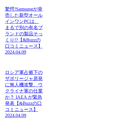
驚愕!Samsungが発
売した新型オール
インワンPCは、
まるで別の有名ブ
ランドの製品そっ
くり!?【&Buzzの
口コミニュース】
2024.04.09
ロシア軍占拠下の
ザポリージャ原発
に無人機攻撃、ウ
クライナ軍の仕業
か？ IAEA が緊急
発表【&Buzzの口
コミニュース】
2024.04.09