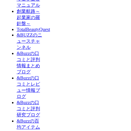
マニュアル
創業航路～
起業家の羅
針盤～
TotalBeautyQuest
&BUZZのニ
ュースチャ
ンネル
&Buzzの口
コミと評判
情報まとめ
ブログ
&Buzzの口
コミとレビ
ュー情報ブ
ログ
&Buzzの口
コミと評判
研究ブログ
&Buzzの百
均アイテム