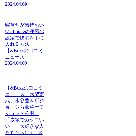
2024.04.09
寝落ちが気持ちい
い!iPhoneの秘密の
設定で快眠を手に
入れる方法
【&Buzzの口コミ
ニュース】
2024.04.09
【&Buzzの口コミ
ニュース】木梨憲
武、水谷豊＆所ジ
ョージら豪華オフ
ショット公開
「素敵でカッコい
い」「大好きな人
たちだらけ」 : ス