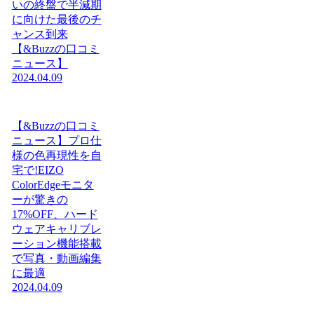
いの終盤で半減期
に向けた最後のチ
ャンス到来
【&Buzzの口コミ
ニュース】
2024.04.09
【&Buzzの口コミ
ニュース】プロ仕
様の色再現性を自
宅で!EIZO
ColorEdgeモニタ
ーが驚きの
17%OFF、ハード
ウェアキャリブレ
ーション機能搭載
で写真・動画編集
に最適
2024.04.09