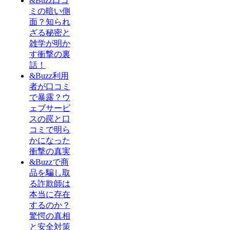
&Buzz口コ
ミの暗い側
面？知られ
ざる秘密と
雑学が明か
す衝撃の裏
話！
&Buzz利用
者が口コミ
で暴露？ウ
ェブサービ
スの罠と口
コミで明ら
かになった
衝撃の真実
&Buzzで商
品を騙し取
る詐欺師は
本当に存在
するのか？
驚愕の真相
と安全対策