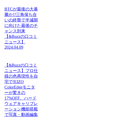
BTCが最後の大暴
騰か!?三角保ち合
いの終盤で半減期
に向けた最後のチ
ャンス到来
【&Buzzの口コミ
ニュース】
2024.04.09
【&Buzzの口コミ
ニュース】プロ仕
様の色再現性を自
宅で!EIZO
ColorEdgeモニタ
ーが驚きの
17%OFF、ハード
ウェアキャリブレ
ーション機能搭載
で写真・動画編集