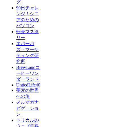
グ
90日チャレ
ンジ！シニ
アのための
パソコン
転売マスタ
リー
エバーバ
ズ・マーケ
ティング研
究所
BrewLandコ
ーヒーワン
ダーランド
UntiedLife40
蕎麦の世界
への旅
メルマガナ
ビゲーショ
ン
トリカルの
ウェブ集客