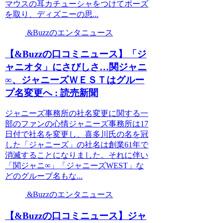
マウスの耳カチューシャをつけてポーズ
を取り、ディズニーの思...
&Buzzのエンタニュース
【&Buzzの口コミニュース】「ジ
ャニオタ」にさびしさ…関ジャニ
∞、ジャニーズＷＥＳＴはグルー
プ名変更へ : 読売新聞
ジャニーズ事務所の社名変更に関する一
部のファンの心情ジャニーズ事務所は17
日付で社名を変更し、喜多川氏の名を冠
した「ジャニーズ」の社名は創業61年で
消滅することになりました。それに伴い
「関ジャニ∞」「ジャニーズWEST」な
どのグループ名もな...
&Buzzのエンタニュース
【&Buzzの口コミニュース】ジャ