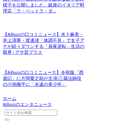
様子を公開しました。銀座のイタリア料
理店「ラ・ベットラ・ダ...
【&Buzzの口コミニュース】水卜麻美・
井上清華・渡邊渚「体調不良」で女子ア
ナが続々ダウンする「昼夜逆転」生活の
限界 | アサ芸プラス
【&Buzzの口コミニュース】令和版「西
遊記」に片岡愛之助が主演!三蔵法師役
の小池徹平に「永遠の美少年」
ホーム
&Buzzのエンタニュース