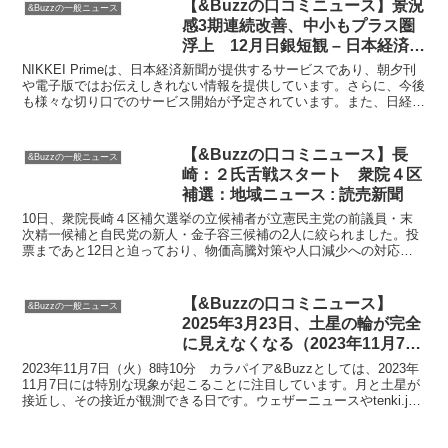
【&Buzzの口コミニュース】景況
&Buzzの一般ニュース
感3期連続改善、中小もプラス圏
浮上 12月日銀短観 – 日本経済新
聞
NIKKEI Primeは、日本経済新聞が提供するサービスであり、朝夕刊
や電子版ではお伝えしきれない情報を提供しています。さらに、今後
も様々な切り口でのサービス開始が予定されています。また、日経の
記事利用サービスでは、企業での記事共有や会議...
【&Buzzの口コミニュース】長
&Buzzの一般ニュース
崎：２氏舌戦スタート 衆院４区
補選：地域ニュース : 読売新聞
10日、衆院長崎４区補欠選挙の立候補者が立憲民主党の前議員・末
次精一候補と自民党の新人・金子容三候補の2人に絞られました。投
票まであと12日と迫っており、物価高騰対策や人口減少への対応、
地域経済の立て直しなどが争点となっています。また、岸田...
【&Buzzの口コミニュース】
&Buzzの一般ニュース
2025年3月23日、土星の輪が完全
に見えなくなる（2023年11月7
日）｜BIGLOBEニュース
2023年11月7日（火）8時10分 カラパイア&Buzzとしては、2023年
11月7日には特別な現象が起こることに注目しています。月と土星が
接近し、その接近が観測できる日です。ウェザーニュースやtenki.jp
などの天気予報サイトによると...