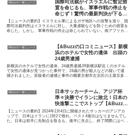
国際司法裁がイスラエルに暫定措
&Buzzの一般ニュース
置を命じるも、軍事作戦の停止を
命じず！驚愕の最新判決が下る！
【&Buzzの口コミニュース】
【ニュースの要約】イスラエル軍によるガザ地区への攻撃を巡り、国
際司法裁判所はイスラエルに対し、大量虐殺などを防ぐための措置を
命じた。しかし、軍事作戦の停止は命じられていない。南アフリカは
イスラエルをジェノサイド条約違反として訴え、裁判所に軍...
【&Buzzの口コミニュース】新横
&Buzzの一般ニュース
浜のホテルで女性の遺体 出頭の
24歳男逮捕
新横浜のホテルで女性の遺体、24歳男逮捕JR新横浜駅近くのホテル
で女性の遺体が見つかった事件で、24歳の男が殺人などの疑いで逮
捕されました。容疑者の逮捕と事件の概要京都市左京区の土屋京多郎
容疑者は、横浜市港北区のホテルで女性を殴り、殺害し、...
日本サッカーチーム、アジア杯
&Buzzの一般ニュース
準々決勝でイランに敗北！日本の
快進撃ここでストップ【&Buzzの
口コミニュース】
【ニュースの要約】2024年2月4日に開催されたサッカーのアジアカ
ップで、日本はイランに1対2で敗れ、ベスト4進出はなりませんでし
た。日本は前半に先制点を取るも、後半に失点し、終了間際にはペナ
ルティーキックで決勝点を奪われました。監督は努力...