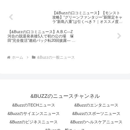
【&Buzzの口コミニュース】【モンスト
攻略】“グリーンファンタジー”新限定キャ
ラ“新島八重”は引くべき？｜オススメ度を
解説 | ファミ通App【スマホゲーム情報サ
イト】
【&Buzzの口コミニュース】A.B.C―Z
河合の脱退発表後5人で初の公の場 塚
田“完全復活”連続バック転20回披露― ス
ポニチ Sponichi Annex 芸能
ホーム
&Buzzの一般ニュース
&BUZZのニュースチャンネル
&BuzzのTECHニュース
&Buzzのエンタニュース
&Buzzのサイエンスニュース
&Buzzのスポーツニュース
&Buzzのビジネスニュース
&Buzzのヘルスケアニュース