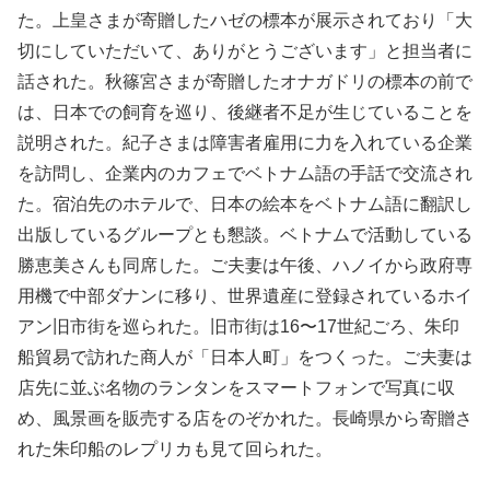
た。上皇さまが寄贈したハゼの標本が展示されており「大
切にしていただいて、ありがとうございます」と担当者に
話された。秋篠宮さまが寄贈したオナガドリの標本の前で
は、日本での飼育を巡り、後継者不足が生じていることを
説明された。紀子さまは障害者雇用に力を入れている企業
を訪問し、企業内のカフェでベトナム語の手話で交流され
た。宿泊先のホテルで、日本の絵本をベトナム語に翻訳し
出版しているグループとも懇談。ベトナムで活動している
勝恵美さんも同席した。ご夫妻は午後、ハノイから政府専
用機で中部ダナンに移り、世界遺産に登録されているホイ
アン旧市街を巡られた。旧市街は16〜17世紀ごろ、朱印
船貿易で訪れた商人が「日本人町」をつくった。ご夫妻は
店先に並ぶ名物のランタンをスマートフォンで写真に収
め、風景画を販売する店をのぞかれた。長崎県から寄贈さ
れた朱印船のレプリカも見て回られた。