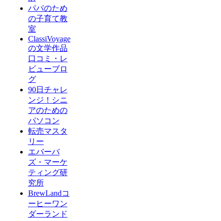
パパのため
の子育て教
室
ClassiVoyage
の文学作品
口コミ・レ
ビューブロ
グ
90日チャレ
ンジ！シニ
アのための
パソコン
転売マスタ
リー
エバーバ
ズ・マーケ
ティング研
究所
BrewLandコ
ーヒーワン
ダーランド