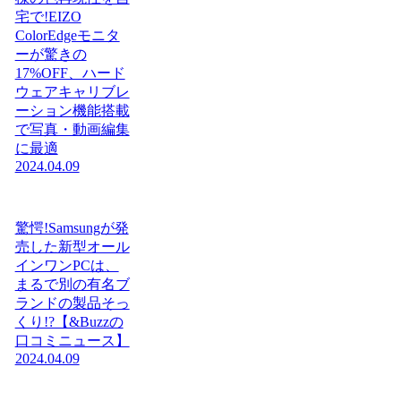
宅で!EIZO
ColorEdgeモニタ
ーが驚きの
17%OFF、ハード
ウェアキャリブレ
ーション機能搭載
で写真・動画編集
に最適
2024.04.09
驚愕!Samsungが発
売した新型オール
インワンPCは、
まるで別の有名ブ
ランドの製品そっ
くり!?【&Buzzの
口コミニュース】
2024.04.09