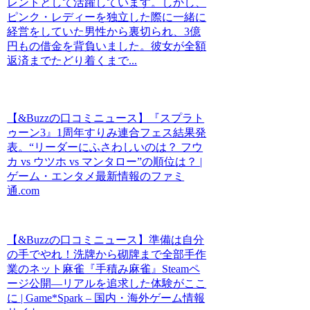
レントとして活躍しています。しかし、
ピンク・レディーを独立した際に一緒に
経営をしていた男性から裏切られ、3億
円もの借金を背負いました。彼女が全額
返済までたどり着くまで...
【&Buzzの口コミニュース】『スプラト
ゥーン3』1周年すりみ連合フェス結果発
表。“リーダーにふさわしいのは？ フウ
カ vs ウツホ vs マンタロー”の順位は？ |
ゲーム・エンタメ最新情報のファミ
通.com
【&Buzzの口コミニュース】準備は自分
の手でやれ！洗牌から砌牌まで全部手作
業のネット麻雀『手積み麻雀』Steamペ
ージ公開―リアルを追求した体験がここ
に | Game*Spark – 国内・海外ゲーム情報