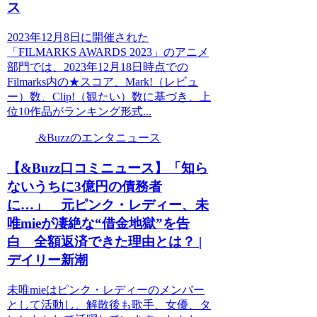
ス
2023年12月8日に開催された
「FILMARKS AWARDS 2023」のアニメ
部門では、2023年12月18日時点での
Filmarks内の★スコア、Mark!（レビュ
ー）数、Clip!（観たい）数に基づき、上
位10作品がランキング形式...
&Buzzのエンタニュース
【&Buzz口コミニュース】「知ら
ないうちに3億円の債務者
に…」 元ピンク・レディー、未
唯mieが凄絶な“借金地獄”を告
白 全額返済できた理由とは？ |
デイリー新潮
未唯mieはピンク・レディーのメンバー
として活動し、解散後も歌手、女優、タ