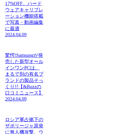
17%OFF、ハード
ウェアキャリブレ
ーション機能搭載
で写真・動画編集
に最適
2024.04.09
驚愕!Samsungが発
売した新型オール
インワンPCは、
まるで別の有名ブ
ランドの製品そっ
くり!?【&Buzzの
口コミニュース】
2024.04.09
ロシア軍占拠下の
ザポリージャ原発
に無人機攻撃、ウ