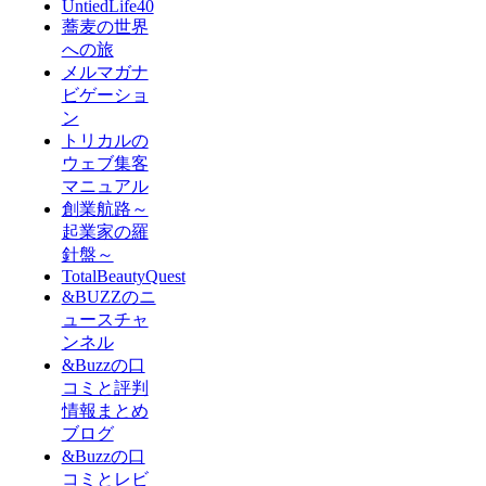
UntiedLife40
蕎麦の世界
への旅
メルマガナ
ビゲーショ
ン
トリカルの
ウェブ集客
マニュアル
創業航路～
起業家の羅
針盤～
TotalBeautyQuest
&BUZZのニ
ュースチャ
ンネル
&Buzzの口
コミと評判
情報まとめ
ブログ
&Buzzの口
コミとレビ