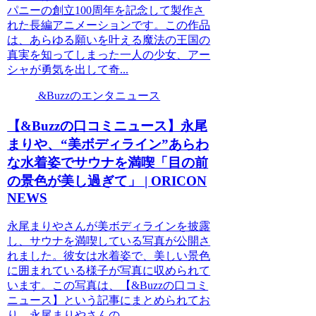
パニーの創立100周年を記念して製作さ
れた長編アニメーションです。この作品
は、あらゆる願いを叶える魔法の王国の
真実を知ってしまった一人の少女、アー
シャが勇気を出して奇...
&Buzzのエンタニュース
【&Buzzの口コミニュース】永尾
まりや、“美ボディライン”あらわ
な水着姿でサウナを満喫「目の前
の景色が美し過ぎて」 | ORICON
NEWS
永尾まりやさんが美ボディラインを披露
し、サウナを満喫している写真が公開さ
れました。彼女は水着姿で、美しい景色
に囲まれている様子が写真に収められて
います。この写真は、【&Buzzの口コミ
ニュース】という記事にまとめられてお
り、永尾まりやさんの...