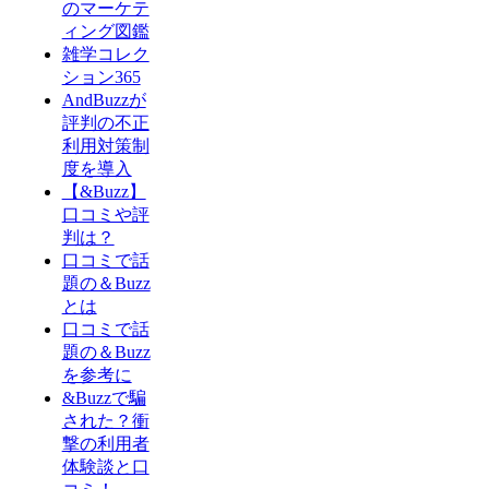
のマーケテ
ィング図鑑
雑学コレク
ション365
AndBuzzが
評判の不正
利用対策制
度を導入
【&Buzz】
口コミや評
判は？
口コミで話
題の＆Buzz
とは
口コミで話
題の＆Buzz
を参考に
&Buzzで騙
された？衝
撃の利用者
体験談と口