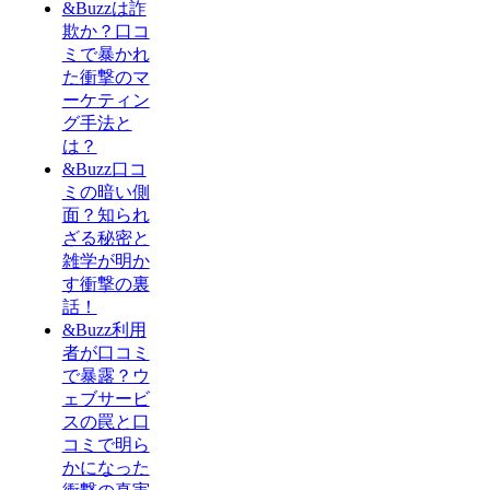
&Buzzは詐
欺か？口コ
ミで暴かれ
た衝撃のマ
ーケティン
グ手法と
は？
&Buzz口コ
ミの暗い側
面？知られ
ざる秘密と
雑学が明か
す衝撃の裏
話！
&Buzz利用
者が口コミ
で暴露？ウ
ェブサービ
スの罠と口
コミで明ら
かになった