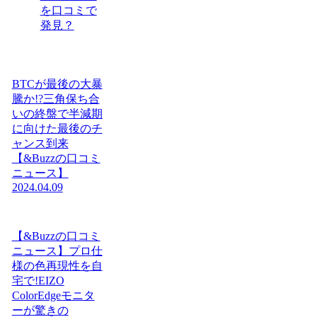
を口コミで
発見？
BTCが最後の大暴
騰か!?三角保ち合
いの終盤で半減期
に向けた最後のチ
ャンス到来
【&Buzzの口コミ
ニュース】
2024.04.09
【&Buzzの口コミ
ニュース】プロ仕
様の色再現性を自
宅で!EIZO
ColorEdgeモニタ
ーが驚きの