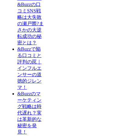
&Buzzの口
コミSNS戦
略は大失敗
の瀬戸際?ま
さかの大逆
転成功の秘
密とは？
&Buzzで陥
る口コミと
評判の罠｜
インフルエ
ンサーの道
徳的ジレン
マ！
&Buzzのマ
ーケティン
グ戦略は時
代遅れ？実
は革新的な
秘密を発
見！