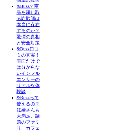
衝撃の真実
&Buzzで商
品を騙し取
る詐欺師は
本当に存在
するのか？
驚愕の真相
と安全対策
&Buzz口コ
ミの真実！
表面だけで
は分からな
いインフル
エンサーの
リアルな体
験談
&Buzzって
使えるの？
妊婦さんも
大満足、話
題のファミ
リーカフェ