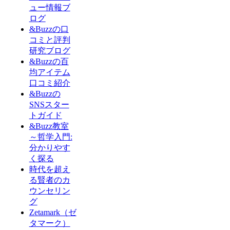
ュー情報ブ
ログ
&Buzzの口
コミと評判
研究ブログ
&Buzzの百
均アイテム
口コミ紹介
&Buzzの
SNSスター
トガイド
&Buzz教室
～哲学入門:
分かりやす
く探る
時代を超え
る賢者のカ
ウンセリン
グ
Zetamark（ゼ
タマーク）