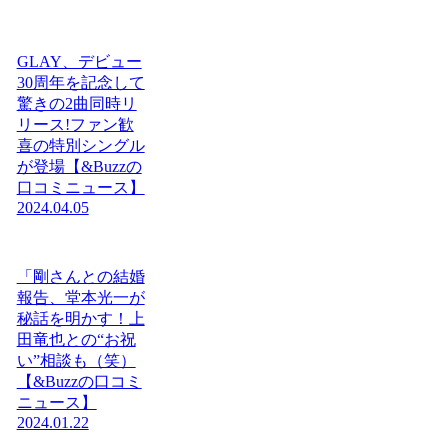
GLAY、デビュー
30周年を記念して
驚きの2曲同時リ
リース!ファン歓
喜の特別シングル
が登場【&Buzzの
口コミニュース】
2024.04.05
「剛さんとの結婚
報告、堂本光一が
秘話を明かす！上
田竜也との“お祝
い”相談も（笑）
【&Buzzの口コミ
ニュース】
2024.01.22