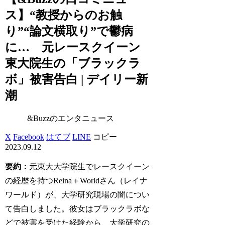
ス】“教授からのお触
り”“論文横取り”で鬱病
に… 元レースクイーン
東大院生の「ブラックラ
ボ」被害告白 | デイリー新
潮
&Buzzのエンタニュース
X
Facebook
はてブ
LINE
コピー
2023.09.12
要約：
元東大大学院生でレースクイーン
の経歴を持つReina＋Worldさん（レイナ
ワールド）が、大学研究現場の闇につい
て告白しました。彼女はブラックラボな
どで被害を受けた経験から、大学研究の