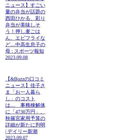
ニュース】すごい
量の弁当が話題の
西田ひかる、彩り
弁当が美味しそ
う！押し麦ごは
ん、エビフライな
ど…中高生息子の
母 : スポーツ報知
2023.09.08
【&Buzzの口コミ
ニュース】佳子さ
ま「お一人暮ら
し」のコスト
は… 事務棟解体
に「4730万円」、
秋篠宮家用予算の
詳細が新たに判明
| デイリー新潮
2023.09.07