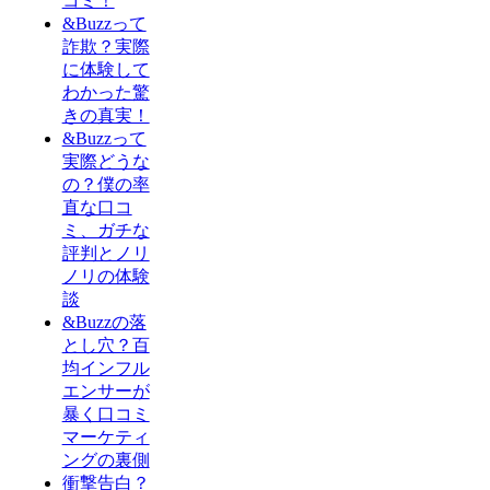
コミ！
&Buzzって
詐欺？実際
に体験して
わかった驚
きの真実！
&Buzzって
実際どうな
の？僕の率
直な口コ
ミ、ガチな
評判とノリ
ノリの体験
談
&Buzzの落
とし穴？百
均インフル
エンサーが
暴く口コミ
マーケティ
ングの裏側
衝撃告白？