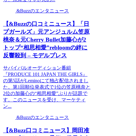
&Buzzのエンタニュース
【&Buzzの口コミニュース】「日
プガールズ」元アンジュルム笠原
桃奈＆元Cherry Bullet加藤心が2
トップ“相思相愛”rebloomの絆に
反響殺到 – モデルプレス
サバイバルオーディション番組
『PRODUCE 101 JAPAN THE GIRLS』
の第5話がLeminoにて独占配信されまし
た。第1回順位発表式で1位の笠原桃奈と
2位の加藤心の“相思相愛”ぶりが話題で
す。このニュースを受け、マーケティ
ン...
&Buzzのエンタニュース
【&Buzz口コミニュース】岡田准