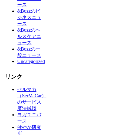
ース
&Buzzのビ
ジネスニュ
ース
&Buzzのヘ
ルスケアニ
ュース
&Buzzの一
般ニュース
Uncategorized
リンク
セルマカ
（SerMaCar）
のサービス
魔法絨毯
ヨガユニバ
ース
健やか研究
所