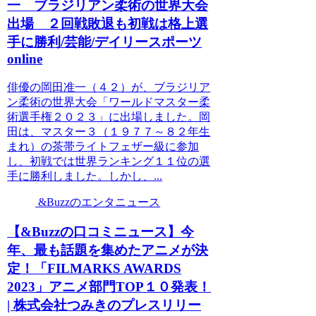
一 ブラジリアン柔術の世界大会
出場 ２回戦敗退も初戦は格上選
手に勝利/芸能/デイリースポーツ
online
俳優の岡田准一（４２）が、ブラジリア
ン柔術の世界大会「ワールドマスター柔
術選手権２０２３」に出場しました。岡
田は、マスター３（１９７７～８２年生
まれ）の茶帯ライトフェザー級に参加
し、初戦では世界ランキング１１位の選
手に勝利しました。しかし、...
&Buzzのエンタニュース
【&Buzzの口コミニュース】今
年、最も話題を集めたアニメが決
定！「FILMARKS AWARDS
2023」アニメ部門TOP１０発表！
| 株式会社つみきのプレスリリー