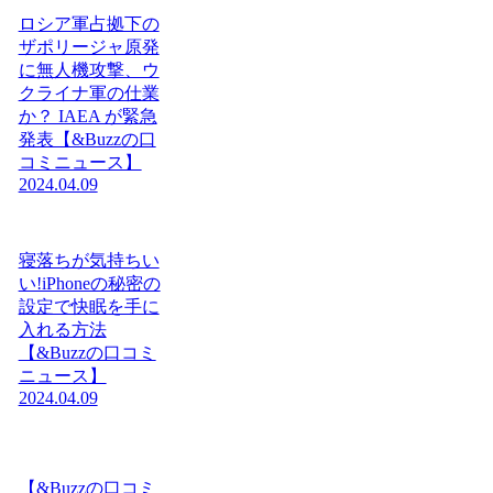
ロシア軍占拠下の
ザポリージャ原発
に無人機攻撃、ウ
クライナ軍の仕業
か？ IAEA が緊急
発表【&Buzzの口
コミニュース】
2024.04.09
寝落ちが気持ちい
い!iPhoneの秘密の
設定で快眠を手に
入れる方法
【&Buzzの口コミ
ニュース】
2024.04.09
【&Buzzの口コミ