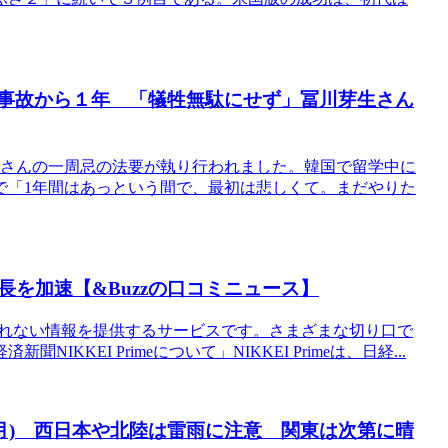
踏事故から１年 「犠牲無駄にせず」冨川芽生さん
生さんの一周忌の法要が執り行われました。韓国で留学中に
で「1年間はあっという間で、最初は悲しくて。まだやりた
を加速【&Buzzの口コミニュース】
えきれない情報を提供するサービスです。さまざまな切り口で
KEI Primeについて」NIKKEI Primeは、日経...
日(月) 西日本や北陸は雷雨に注意 関東は次第に晴