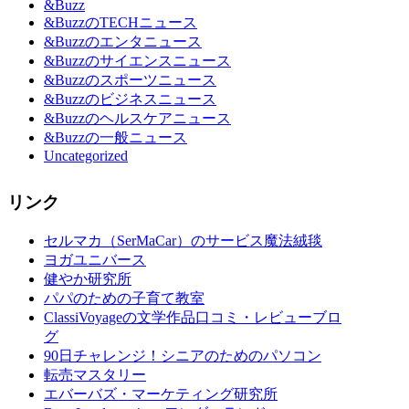
&Buzz
&BuzzのTECHニュース
&Buzzのエンタニュース
&Buzzのサイエンスニュース
&Buzzのスポーツニュース
&Buzzのビジネスニュース
&Buzzのヘルスケアニュース
&Buzzの一般ニュース
Uncategorized
リンク
セルマカ（SerMaCar）のサービス魔法絨毯
ヨガユニバース
健やか研究所
パパのための子育て教室
ClassiVoyageの文学作品口コミ・レビューブロ
グ
90日チャレンジ！シニアのためのパソコン
転売マスタリー
エバーバズ・マーケティング研究所