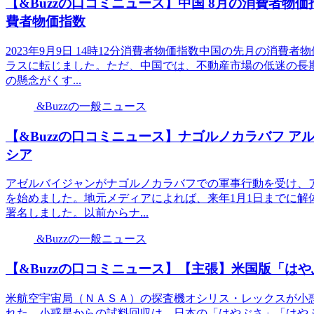
【&Buzzの口コミニュース】中国 8月の消費者物価指数
費者物価指数
2023年9月9日 14時12分消費者物価指数中国の先月の消費
ラスに転じました。ただ、中国では、不動産市場の低迷の長
の懸念がくす...
&Buzzの一般ニュース
【&Buzzの口コミニュース】ナゴルノカラバフ アルメニ
シア
アゼルバイジャンがナゴルノカラバフでの軍事行動を受け、
を始めました。地元メディアによれば、来年1月1日までに解
署名しました。以前からナ...
&Buzzの一般ニュース
【&Buzzの口コミニュース】【主張】米国版「はや
米航空宇宙局（ＮＡＳＡ）の探査機オシリス・レックスが小
れた。小惑星からの試料回収は、日本の「はやぶさ」「はや