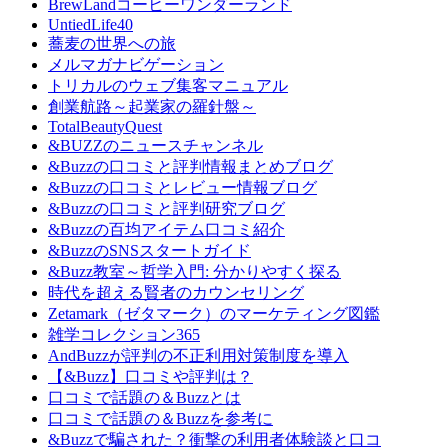
BrewLandコーヒーワンダーランド
UntiedLife40
蕎麦の世界への旅
メルマガナビゲーション
トリカルのウェブ集客マニュアル
創業航路～起業家の羅針盤～
TotalBeautyQuest
&BUZZのニュースチャンネル
&Buzzの口コミと評判情報まとめブログ
&Buzzの口コミとレビュー情報ブログ
&Buzzの口コミと評判研究ブログ
&Buzzの百均アイテム口コミ紹介
&BuzzのSNSスタートガイド
&Buzz教室～哲学入門: 分かりやすく探る
時代を超える賢者のカウンセリング
Zetamark（ゼタマーク）のマーケティング図鑑
雑学コレクション365
AndBuzzが評判の不正利用対策制度を導入
【&Buzz】口コミや評判は？
口コミで話題の＆Buzzとは
口コミで話題の＆Buzzを参考に
&Buzzで騙された？衝撃の利用者体験談と口コ