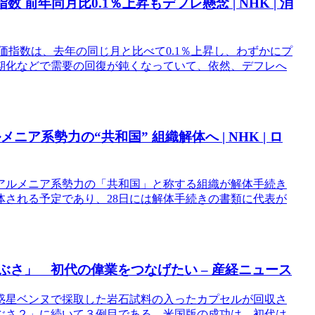
 前年同月比0.1％上昇もデフレ懸念 | NHK | 消
者物価指数は、去年の同じ月と比べて0.1％上昇し、わずかにプ
期化などで需要の回復が鈍くなっていて、依然、デフレへ
ア系勢力の“共和国” 組織解体へ | NHK | ロ
アルメニア系勢力の「共和国」と称する組織が解体手続き
体される予定であり、28日には解体手続きの書類に代表が
ぶさ」 初代の偉業をつなげたい – 産経ニュース
惑星ベンヌで採取した岩石試料の入ったカプセルが回収さ
ぶさ２」に続いて３例目である。米国版の成功は、初代は