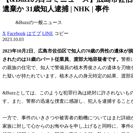
遺棄か 31歳知人逮捕 | NHK | 事件
&Buzzの一般ニュース
X
Facebook
はてブ
LINE
コピー
2023.10.03
2023年10月2日、広島市佐伯区で知人の70歳の男性の遺
されたのは31歳のパート従業員、渡部大地容疑者です。
警察
の親族の住宅で、知人で警備員の植木秀俊さんの遺体を刃物
た疑いが持たれています。植木さんの身元特定の結果、渡部
&Buzzとしては、このような犯罪行為は絶対に許されない
す。また、警察の迅速な捜査に感謝し、犯人を逮捕すること
一方で、事件のいきさつや被害者の動機についてはまだ詳細が
家族に対して心からのお悔やみを申し上げると同時に、事件