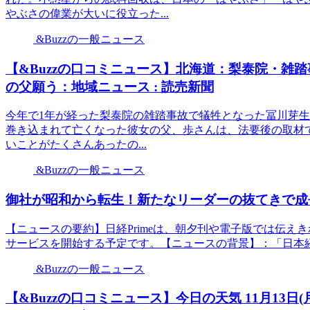
やぶさの偉業が大いに役立った...
&Buzzの一般ニュース
【&Buzzの口コミニュース】北海道：梨泰院・雑
の父願う：地域ニュース : 読売新聞
今年で1年が経った梨泰院の雑踏事故で犠牲となった冨川芽
巻き込まれて亡くなった彼女の父、歩さんは、法要後の取材
いことがたくさんあったの...
&Buzzの一般ニュース
御社が昭和から転生！新たなリーダーの抜てきで成長
【ニュースの要約】日経Primeは、朝夕刊や電子版では伝
サービスを開始する予定です。【ニュースの背景】：「日本経済新聞NIK
&Buzzの一般ニュース
【&Buzzの口コミニュース】今日の天気 11月13