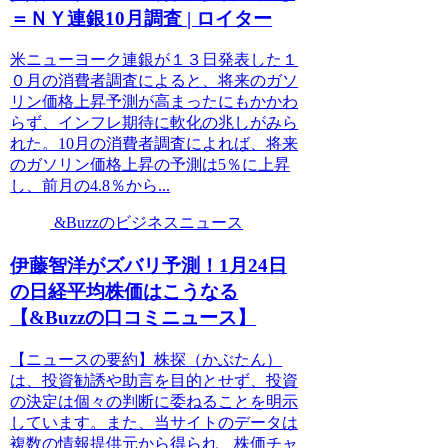
＝ＮＹ連銀10月調査 | ロイター
米ニューヨーク連銀が１３日発表した１
０月の消費者調査によると、将来のガソ
リン価格上昇予測が高まったにもかかわ
らず、インフレ期待に軟化の兆しがみら
れた。10月の消費者調査によれば、将来
のガソリン価格上昇の予測は5％に上昇
し、前月の4.8％から...
&Buzzのビジネスニュース
伊藤智洋がズバリ予測！1月24日
の日経平均株価はこうなる
【&Buzzの口コミニュース】
【ニュースの要約】株探（かぶたん）
は、投資勧誘や助言を目的とせず、投資
の決定は個々の判断に委ねることを明示
しています。また、当サイトのデータは
複数の情報提供元から得られ、株価チャ