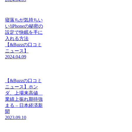
寝落ちが気持ちい
い!iPhoneの秘密の
設定で快眠を手に
入れる方法
【&Buzzの口コミ
ニュース】
2024.04.09
【&Buzzの口コミ
ニュース】ホン
ダ、上場来高値
業績上振れ期待強
まる – 日本経済新
聞
2023.09.10