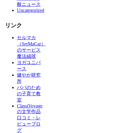
般ニュース
Uncategorized
リンク
セルマカ
（SerMaCar）
のサービス
魔法絨毯
ヨガユニバ
ース
健やか研究
所
パパのため
の子育て教
室
ClassiVoyage
の文学作品
口コミ・レ
ビューブロ
グ