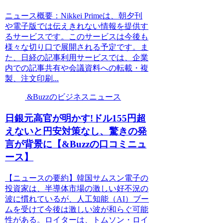
ニュース概要：Nikkei Primeは、朝夕刊
や電子版では伝えきれない情報を提供す
るサービスです。このサービスは今後も
様々な切り口で展開される予定です。ま
た、日経の記事利用サービスでは、企業
内での記事共有や会議資料への転載・複
製、注文印刷...
&Buzzのビジネスニュース
日銀元高官が明かす!ドル155円超
えないと円安対策なし、驚きの発
言が背景に【&Buzzの口コミニュ
ース】
【ニュースの要約】韓国サムスン電子の
投資家は、半導体市場の激しい好不況の
波に慣れているが、人工知能（AI）ブー
ムを受けて今後は激しい波が和らぐ可能
性がある。ロイターは、トムソン・ロイ