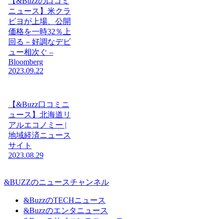
【&Buzzの口コミ
ニュース】米クラ
ビヨが上場、公開
価格を一時32％上
回る－好調なデビ
ュー相次ぐ –
Bloomberg
2023.09.22
【&Buzz口コミニ
ュース】北海道リ
アルエコノミー |
地域経済ニュース
サイト
2023.08.29
&BUZZのニュースチャンネル
&BuzzのTECHニュース
&Buzzのエンタニュース