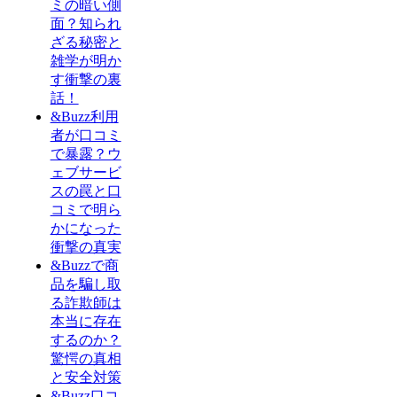
ミの暗い側
面？知られ
ざる秘密と
雑学が明か
す衝撃の裏
話！
&Buzz利用
者が口コミ
で暴露？ウ
ェブサービ
スの罠と口
コミで明ら
かになった
衝撃の真実
&Buzzで商
品を騙し取
る詐欺師は
本当に存在
するのか？
驚愕の真相
と安全対策
&Buzz口コ