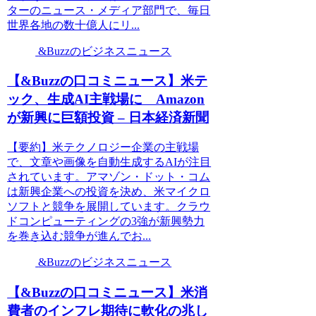
ターのニュース・メディア部門で、毎日
世界各地の数十億人にリ...
&Buzzのビジネスニュース
【&Buzzの口コミニュース】米テ
ック、生成AI主戦場に Amazon
が新興に巨額投資 – 日本経済新聞
【要約】米テクノロジー企業の主戦場
で、文章や画像を自動生成するAIが注目
されています。アマゾン・ドット・コム
は新興企業への投資を決め、米マイクロ
ソフトと競争を展開しています。クラウ
ドコンピューティングの3強が新興勢力
を巻き込む競争が進んでお...
&Buzzのビジネスニュース
【&Buzzの口コミニュース】米消
費者のインフレ期待に軟化の兆し