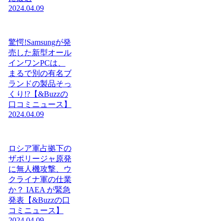
2024.04.09
驚愕!Samsungが発
売した新型オール
インワンPCは、
まるで別の有名ブ
ランドの製品そっ
くり!?【&Buzzの
口コミニュース】
2024.04.09
ロシア軍占拠下の
ザポリージャ原発
に無人機攻撃、ウ
クライナ軍の仕業
か？ IAEA が緊急
発表【&Buzzの口
コミニュース】
2024.04.09