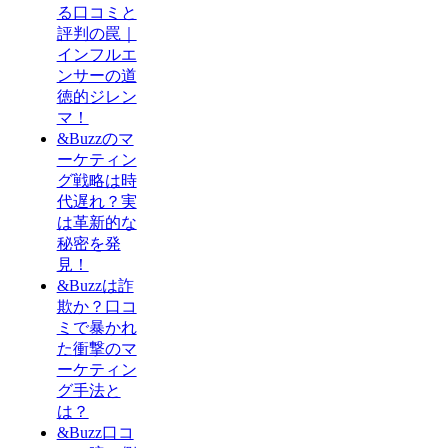
る口コミと
評判の罠｜
インフルエ
ンサーの道
徳的ジレン
マ！
&Buzzのマ
ーケティン
グ戦略は時
代遅れ？実
は革新的な
秘密を発
見！
&Buzzは詐
欺か？口コ
ミで暴かれ
た衝撃のマ
ーケティン
グ手法と
は？
&Buzz口コ