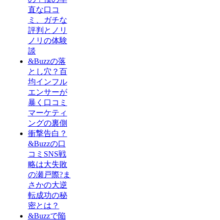
直な口コ
ミ、ガチな
評判とノリ
ノリの体験
談
&Buzzの落
とし穴？百
均インフル
エンサーが
暴く口コミ
マーケティ
ングの裏側
衝撃告白？
&Buzzの口
コミSNS戦
略は大失敗
の瀬戸際?ま
さかの大逆
転成功の秘
密とは？
&Buzzで陥