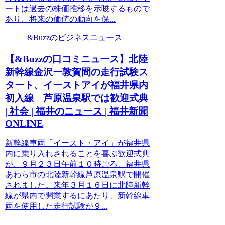
ートは過去の株価推移を示唆するもので
あり、将来の価値の動向を保...
&Buzzのビジネスニュース
【&Buzzの口コミニュース】北陸
新幹線金沢ー敦賀間の走行試験ス
タート、イーストアイが福井県内
初入線 芦原温泉駅では歓迎式典
| 社会 | 福井のニュース | 福井新聞
ONLINE
新幹線車両「イースト・アイ」が福井県
内に乗り入れされることを喜ぶ歓迎式典
が、９月２３日午前１０時ごろ、福井県
あわら市の北陸新幹線芦原温泉駅で開催
されました。来年３月１６日に北陸新幹
線が県内で開業するにあたり、新幹線車
両を使用した走行試験が９...