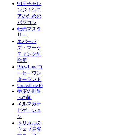
90日チャレ
ンジ！シニ
アのための
パソコン
転売マスタ
リー
エバーバ
ズ・マーケ
ティング研
究所
BrewLandコ
ーヒーワン
ダーランド
UntiedLife40
蕎麦の世界
への旅
メルマガナ
ビゲーショ
ン
トリカルの
ウェブ集客