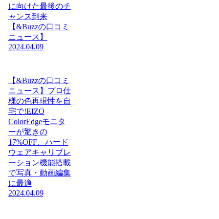
に向けた最後のチ
ャンス到来
【&Buzzの口コミ
ニュース】
2024.04.09
【&Buzzの口コミ
ニュース】プロ仕
様の色再現性を自
宅で!EIZO
ColorEdgeモニタ
ーが驚きの
17%OFF、ハード
ウェアキャリブレ
ーション機能搭載
で写真・動画編集
に最適
2024.04.09