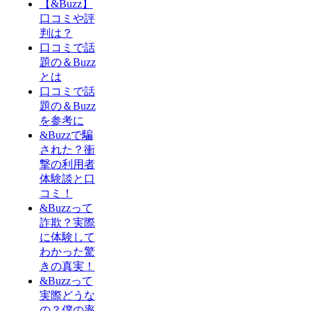
【&Buzz】
口コミや評
判は？
口コミで話
題の＆Buzz
とは
口コミで話
題の＆Buzz
を参考に
&Buzzで騙
された？衝
撃の利用者
体験談と口
コミ！
&Buzzって
詐欺？実際
に体験して
わかった驚
きの真実！
&Buzzって
実際どうな
の？僕の率