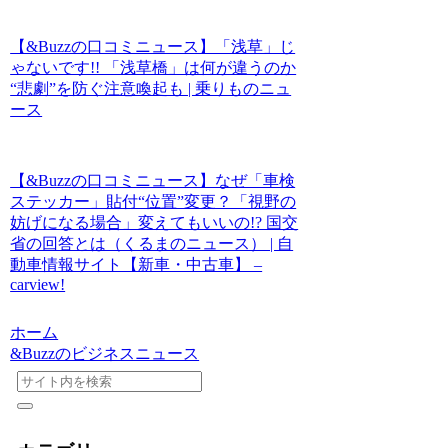
【&Buzzの口コミニュース】「浅草」じ
ゃないです!! 「浅草橋」は何が違うのか
“悲劇”を防ぐ注意喚起も | 乗りものニュ
ース
【&Buzzの口コミニュース】なぜ「車検
ステッカー」貼付“位置”変更？「視野の
妨げになる場合」変えてもいいの!? 国交
省の回答とは（くるまのニュース） | 自
動車情報サイト【新車・中古車】 –
carview!
ホーム
&Buzzのビジネスニュース