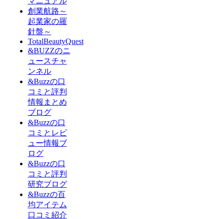
マニュアル
創業航路～
起業家の羅
針盤～
TotalBeautyQuest
&BUZZのニ
ュースチャ
ンネル
&Buzzの口
コミと評判
情報まとめ
ブログ
&Buzzの口
コミとレビ
ュー情報ブ
ログ
&Buzzの口
コミと評判
研究ブログ
&Buzzの百
均アイテム
口コミ紹介