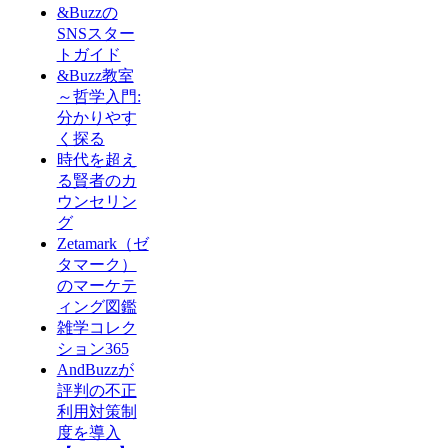
&Buzzの
SNSスター
トガイド
&Buzz教室
～哲学入門:
分かりやす
く探る
時代を超え
る賢者のカ
ウンセリン
グ
Zetamark（ゼ
タマーク）
のマーケテ
ィング図鑑
雑学コレク
ション365
AndBuzzが
評判の不正
利用対策制
度を導入