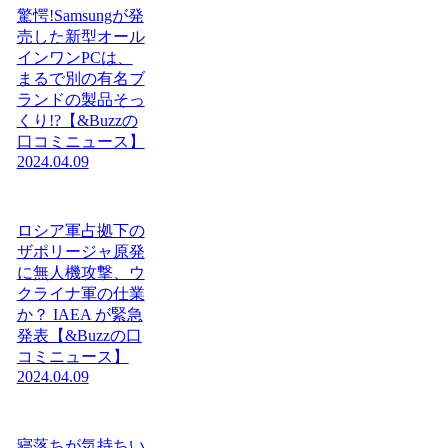
驚愕!Samsungが発
売した新型オール
インワンPCは、
まるで別の有名ブ
ランドの製品そっ
くり!?【&Buzzの
口コミニュース】
2024.04.09
ロシア軍占拠下の
ザポリージャ原発
に無人機攻撃、ウ
クライナ軍の仕業
か？ IAEA が緊急
発表【&Buzzの口
コミニュース】
2024.04.09
寝落ちが気持ちい