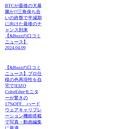
BTCが最後の大暴
騰か!?三角保ち合
いの終盤で半減期
に向けた最後のチ
ャンス到来
【&Buzzの口コミ
ニュース】
2024.04.09
【&Buzzの口コミ
ニュース】プロ仕
様の色再現性を自
宅で!EIZO
ColorEdgeモニタ
ーが驚きの
17%OFF、ハード
ウェアキャリブレ
ーション機能搭載
で写真・動画編集
に最適