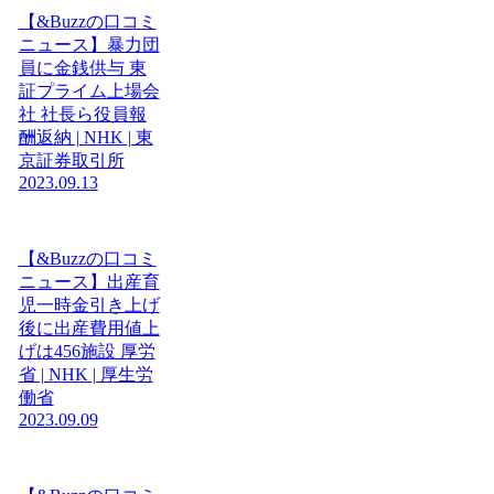
【&Buzzの口コミ
ニュース】暴力団
員に金銭供与 東
証プライム上場会
社 社長ら役員報
酬返納 | NHK | 東
京証券取引所
2023.09.13
【&Buzzの口コミ
ニュース】出産育
児一時金引き上げ
後に出産費用値上
げは456施設 厚労
省 | NHK | 厚生労
働省
2023.09.09