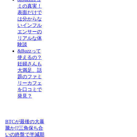
ミの真実！
表面だけで
は分からな
いインフル
エンサーの
リアルな体
験談
&Buzzって
使えるの？
妊婦さんも
大満足、話
題のファミ
リーカフェ
を口コミで
発見？
BTCが最後の大暴
騰か!?三角保ち合
いの終盤で半減期