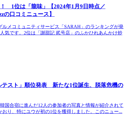
 1位は「龍味」【2024年1月9日時点／
Buzzの口コミニュース】
ルメコミュニティサービス「SARAH」のランキングが発
人気です。2位は「謝甜記 貮号店」のふかひれあんかけ炒
ベルテスト」順位発表 新たな1位誕生、脱落危機の
on 2』の韓国合宿に進んだ12人の参加者の写真と情報が紹介されて
おり、特にユウが初の1位を獲得しました。このニュー...