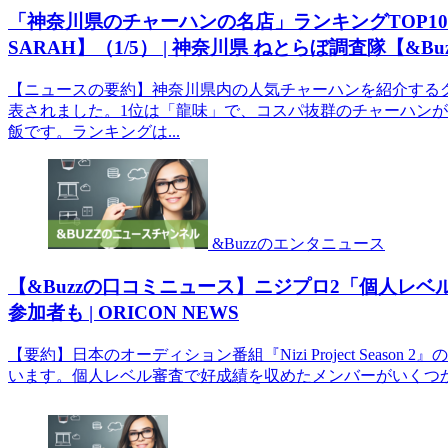
「神奈川県のチャーハンの名店」ランキングTOP10！
SARAH】（1/5） | 神奈川県 ねとらぼ調査隊【&
【ニュースの要約】神奈川県内の人気チャーハンを紹介するグ
表されました。1位は「龍味」で、コスパ抜群のチャーハンが
飯です。ランキングは...
&Buzzのエンタニュース
【&Buzzの口コミニュース】ニジプロ2「個人レ
参加者も | ORICON NEWS
【要約】日本のオーディション番組『Nizi Project Seas
います。個人レベル審査で好成績を収めたメンバーがいくつか