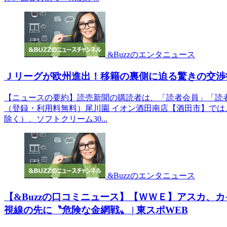
&Buzzのエンタニュース
Ｊリーグが欧州進出！移籍の裏側に迫る驚きの交渉術
【ニュースの要約】読売新聞の購読者は、「読者会員」「読
（登録・利用料無料）尾川園 イオン酒田南店【酒田市】では
除く）、ソフトクリーム30...
&Buzzのエンタニュース
【&Buzzの口コミニュース】【ＷＷＥ】アスカ、
視線の先に〝危険な金網戦〟 | 東スポWEB