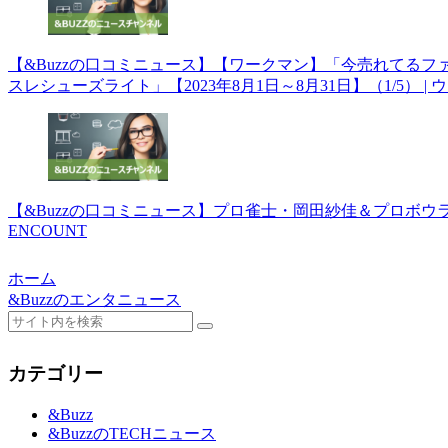
【&Buzzの口コミニュース】【ワークマン】「今売れてるフ
スレシューズライト」【2023年8月1日～8月31日】（1/5） |
【&Buzzの口コミニュース】プロ雀士・岡田紗佳＆プロボウ
ENCOUNT
ホーム
&Buzzのエンタニュース
カテゴリー
&Buzz
&BuzzのTECHニュース