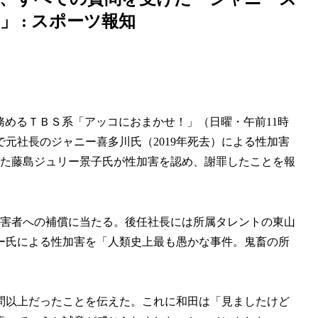
 : スポーツ報知
務めるＴＢＳ系「アッコにおまかせ！」（日曜・午前11時
元社長のジャニー喜多川氏（2019年死去）による性加害
いた藤島ジュリー景子氏が性加害を認め、謝罪したことを報
被害者への補償に当たる。後任社長には所属タレントの東山
ー氏による性加害を「人類史上最も愚かな事件。鬼畜の所
0問以上だったことを伝えた。これに和田は「見ましたけど