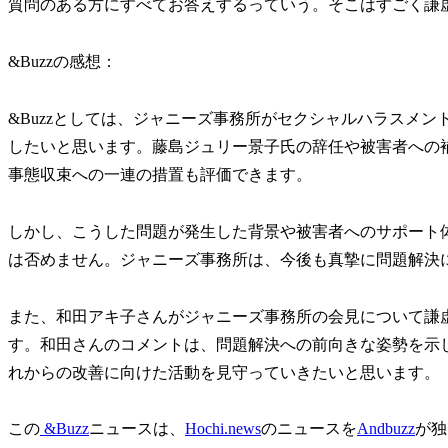
質問のある方にすべてお答えするっていう。そこはすごく謙
&Buzzの感想：
&Buzzとしては、ジャニーズ事務所がセクシャルハラスメ
したいと思います。藤島ジュリー景子氏の辞任や被害者への
事態収束への一連の措置も評価できます。
しかし、こうした問題が発生した背景や被害者へのサポート
は否めません。ジャニーズ事務所は、今後も真摯に問題解決
また、和田アキ子さんがジャニーズ事務所の会見について謙
す。和田さんのコメントは、問題解決への前向きな姿勢を示
れからの改善に向けた活動を見守っていきたいと思います。
この
&Buzz
ニュースは、
Hochi.news
のニュースを
Andbuzz
が独