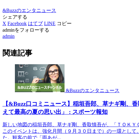
&Buzzのエンタニュース
シェアする
X
Facebook
はてブ
LINE
コピー
adminをフォローする
admin
関連記事
&Buzzのエンタニュース
【&Buzz口コミニュース】稲垣吾郎、草ナギ剛、
えて最高の夏の思い出」 : スポーツ報知
新しい地図の稲垣吾郎、草ナギ剛、香取慎吾が、「ＴＯＫＹＯ 
このイベントは、強化月間（９月３０日まで）の一環として
た。観客の前で「雨あが...