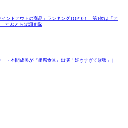
ァインドアウトの商品」ランキングTOP10！ 第1位は「ア
 ウェア ねとらぼ調査隊
ラー・本間成美が『相席食堂』出演「好きすぎて緊張」 |