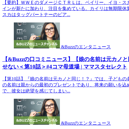
【要約】ＷＷＥのダメージＣＴＲＬは、ベイリー、イヨ・ス
インが新たに加わり、注目を集めている。カイリは無期限休
スカはタッグパートナーのビア...
&Buzzのエンタニュース
【&Buzzの口コミニュース】【娘の名前は元カノ
せない＜第10話＞#4コマ母道場 | ママスタセレクト
【第10話】『娘の名前は元カノと同じ！？』では、子どもの
の名前は親からの最初のプレゼントであり、将来の願いを込
で、彼女は絶望を感じてしまい...
&Buzzのエンタニュース