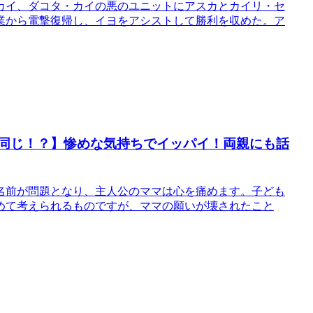
カイ、ダコタ・カイの悪のユニットにアスカとカイリ・セ
業から電撃復帰し、イヨをアシストして勝利を収めた。ア
と同じ！？】惨めな気持ちでイッパイ！両親にも話
名前が問題となり、主人公のママは心を痛めます。子ども
めて考えられるものですが、ママの願いが壊されたこと