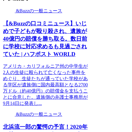
&Buzzの一般ニュース
【&Buzzの口コミニュース】いじ
めで子どもが殴り殺され、遺族が
40億円の賠償を勝ち取る。数日前
に学校に対応求めるも見過ごされ
ていた | ハフポスト WORLD
アメリカ・カリフォルニア州の中学生が
2人の生徒に殴られて亡くなった事件を
めぐり、生徒たちが通っていた学校があ
る学区が遺族側に国内最高額となる2700
万ドル（約40億円）の賠償金を支払うこ
とに合意した。遺族側の弁護士事務所が
9月14日に発表し...
&Buzzの一般ニュース
北浜流一郎の驚愕の予言！2020年