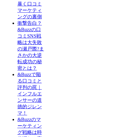
暴く口コミ
マーケティ
ングの裏側
衝撃告白？
&Buzzの口
コミSNS戦
略は大失敗
の瀬戸際?ま
さかの大逆
転成功の秘
密とは？
&Buzzで陥
る口コミと
評判の罠｜
インフルエ
ンサーの道
徳的ジレン
マ！
&Buzzのマ
ーケティン
グ戦略は時