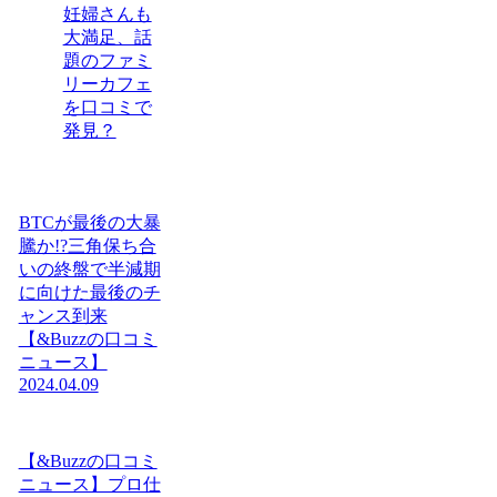
妊婦さんも
大満足、話
題のファミ
リーカフェ
を口コミで
発見？
BTCが最後の大暴
騰か!?三角保ち合
いの終盤で半減期
に向けた最後のチ
ャンス到来
【&Buzzの口コミ
ニュース】
2024.04.09
【&Buzzの口コミ
ニュース】プロ仕