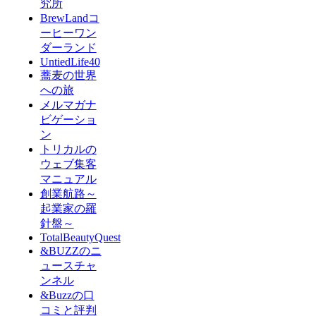
究所
BrewLandコ
ーヒーワン
ダーランド
UntiedLife40
蕎麦の世界
への旅
メルマガナ
ビゲーショ
ン
トリカルの
ウェブ集客
マニュアル
創業航路～
起業家の羅
針盤～
TotalBeautyQuest
&BUZZのニ
ュースチャ
ンネル
&Buzzの口
コミと評判