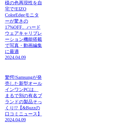
様の色再現性を自
宅で!EIZO
ColorEdgeモニタ
ーが驚きの
17%OFF、ハード
ウェアキャリブレ
ーション機能搭載
で写真・動画編集
に最適
2024.04.09
驚愕!Samsungが発
売した新型オール
インワンPCは、
まるで別の有名ブ
ランドの製品そっ
くり!?【&Buzzの
口コミニュース】
2024.04.09