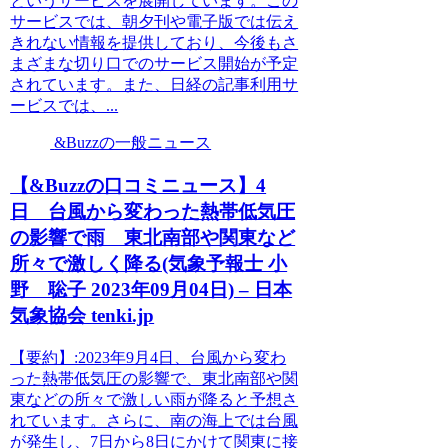
というサービスを展開しています。この
サービスでは、朝夕刊や電子版では伝え
きれない情報を提供しており、今後もさ
まざまな切り口でのサービス開始が予定
されています。また、日経の記事利用サ
ービスでは、...
&Buzzの一般ニュース
【&Buzzの口コミニュース】4
日 台風から変わった熱帯低気圧
の影響で雨 東北南部や関東など
所々で激しく降る(気象予報士 小
野 聡子 2023年09月04日) – 日本
気象協会 tenki.jp
【要約】:2023年9月4日、台風から変わ
った熱帯低気圧の影響で、東北南部や関
東などの所々で激しい雨が降ると予想さ
れています。さらに、南の海上では台風
が発生し、7日から8日にかけて関東に接