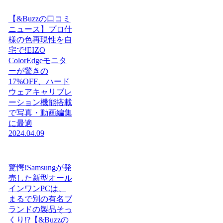
【&Buzzの口コミ
ニュース】プロ仕
様の色再現性を自
宅で!EIZO
ColorEdgeモニタ
ーが驚きの
17%OFF、ハード
ウェアキャリブレ
ーション機能搭載
で写真・動画編集
に最適
2024.04.09
驚愕!Samsungが発
売した新型オール
インワンPCは、
まるで別の有名ブ
ランドの製品そっ
くり!?【&Buzzの