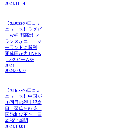
2023.11.14
【&Buzzの口コミ
ニュース】ラグビ
ーW杯 開幕戦 フ
ランスがニュージ
ーランドに勝利
開催国が力 | NHK
| ラグビーW杯
2023
2023.09.10
【&Buzzの口コミ
ニュース】中国が
10回目の烈士記念
日 習氏ら献花、
国防相は不在 – 日
本経済新聞
2023.10.01