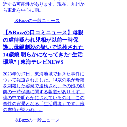
近する可能性があります。現在、九州か
ら東北を中心に雨...
&Buzzの一般ニュース
【&Buzzの口コミニュース】母親
の虐待疑われ児相が以前一時保
護…母親刺殺の疑いで送検された
14歳娘 明らかになってきた“生活
環境” | 東海テレビNEWS
2023年9月7日、東海地域で起きた事件に
ついて報道されました。14歳の娘が母親
を刺殺した容疑で送検され、その娘の以
前の一時保護に関する報道があります。
稿の中で明らかにされているのは、この
事件の背景となる「生活環境」です。娘
の虐待が疑われ、...
&Buzzの一般ニュース