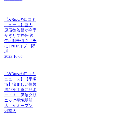
【&Buzzの口コミ
ニュース】巨人
原辰徳監督が今季
かぎりで辞任 後
任は阿部慎之助氏
に | NHK | プロ野
球
2023.10.05
【&Buzzの口コミ
ニュース】【平塚
市】悩ましい保険
選びを丁寧にサポ
ート！「保険クリ
ニック平塚駅前
店」がオープン |
湘南人