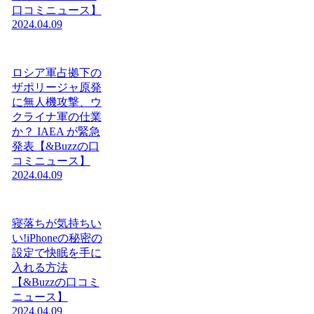
口コミニュース】
2024.04.09
ロシア軍占拠下の
ザポリージャ原発
に無人機攻撃、ウ
クライナ軍の仕業
か？ IAEA が緊急
発表【&Buzzの口
コミニュース】
2024.04.09
寝落ちが気持ちい
い!iPhoneの秘密の
設定で快眠を手に
入れる方法
【&Buzzの口コミ
ニュース】
2024.04.09