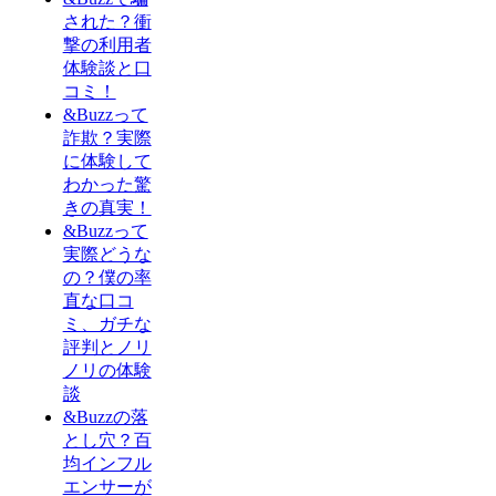
された？衝
撃の利用者
体験談と口
コミ！
&Buzzって
詐欺？実際
に体験して
わかった驚
きの真実！
&Buzzって
実際どうな
の？僕の率
直な口コ
ミ、ガチな
評判とノリ
ノリの体験
談
&Buzzの落
とし穴？百
均インフル
エンサーが