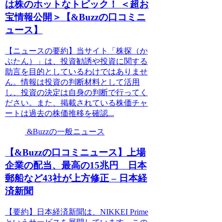
は株のホットなトピック！ ＜超お
宝情報公開＞【&Buzzの口コミニ
ュース】
【ニュースの要約】当サイト「株探（か
ぶたん）」は、投資勧誘や投資に関する
助言を目的としているわけではありませ
ん。情報は投資の判断材料として活用
し、投資の決定は自身の判断で行ってく
ださい。また、掲載されている株価チャ
ートは過去の株価推移を確認...
&Buzzの一般ニュース
【&Buzzの口コミニュース】上場
企業の配当、最高の15兆円 日本
郵船など43社が上方修正 – 日本経
済新聞
【要約】日本経済新聞は、NIKKEI Prime