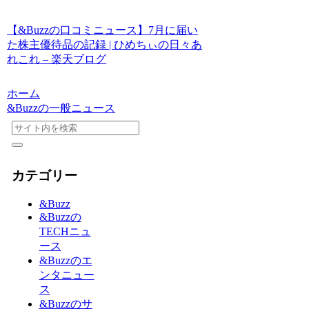
【&Buzzの口コミニュース】7月に届い
た株主優待品の記録 | ひめちぃの日々あ
れこれ – 楽天ブログ
ホーム
&Buzzの一般ニュース
カテゴリー
&Buzz
&Buzzの
TECHニュ
ース
&Buzzのエ
ンタニュー
ス
&Buzzのサ