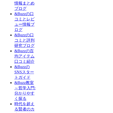
情報まとめ
ブログ
&Buzzの口
コミとレビ
ュー情報ブ
ログ
&Buzzの口
コミと評判
研究ブログ
&Buzzの百
均アイテム
口コミ紹介
&Buzzの
SNSスター
トガイド
&Buzz教室
～哲学入門:
分かりやす
く探る
時代を超え
る賢者のカ