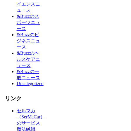
イエンスニ
ュース
&Buzzのス
ポーツニュ
ース
&Buzzのビ
ジネスニュ
ース
&Buzzのヘ
ルスケアニ
ュース
&Buzzの一
般ニュース
Uncategorized
リンク
セルマカ
（SerMaCar）
のサービス
魔法絨毯