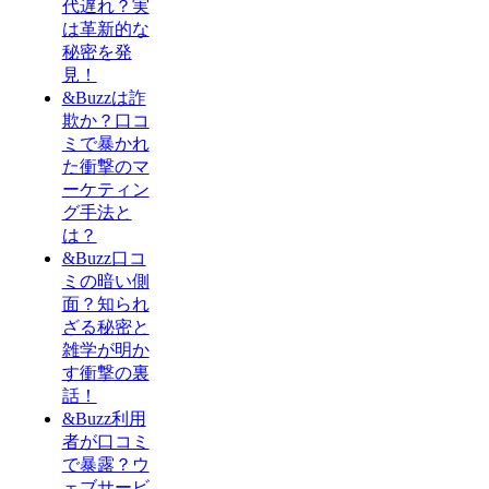
代遅れ？実
は革新的な
秘密を発
見！
&Buzzは詐
欺か？口コ
ミで暴かれ
た衝撃のマ
ーケティン
グ手法と
は？
&Buzz口コ
ミの暗い側
面？知られ
ざる秘密と
雑学が明か
す衝撃の裏
話！
&Buzz利用
者が口コミ
で暴露？ウ
ェブサービ