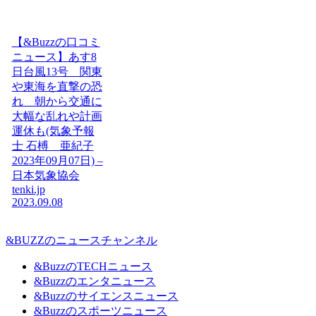
【&Buzzの口コミ
ニュース】あす8
日台風13号 関東
や東海を直撃の恐
れ 朝から交通に
大幅な乱れや計画
運休も(気象予報
士 石榑 亜紀子
2023年09月07日) –
日本気象協会
tenki.jp
2023.09.08
&BUZZのニュースチャンネル
&BuzzのTECHニュース
&Buzzのエンタニュース
&Buzzのサイエンスニュース
&Buzzのスポーツニュース