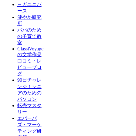
ヨガユニバ
ース
健やか研究
所
パパのため
の子育て教
室
ClassiVoyage
の文学作品
口コミ・レ
ビューブロ
グ
90日チャレ
ンジ！シニ
アのための
パソコン
転売マスタ
リー
エバーバ
ズ・マーケ
ティング研