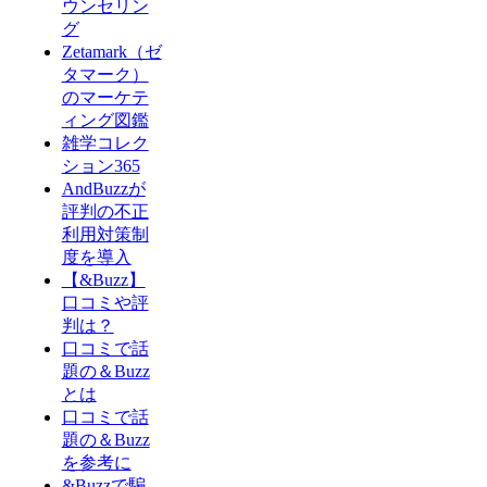
ウンセリン
グ
Zetamark（ゼ
タマーク）
のマーケテ
ィング図鑑
雑学コレク
ション365
AndBuzzが
評判の不正
利用対策制
度を導入
【&Buzz】
口コミや評
判は？
口コミで話
題の＆Buzz
とは
口コミで話
題の＆Buzz
を参考に
&Buzzで騙