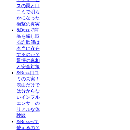
スの罠と口
コミで明ら
かになった
衝撃の真実
&Buzzで商
品を騙し取
る詐欺師は
本当に存在
するのか？
驚愕の真相
と安全対策
&Buzz口コ
ミの真実！
表面だけで
は分からな
いインフル
エンサーの
リアルな体
験談
&Buzzって
使えるの？