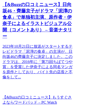
【&Buzzの口コミニュース】日向
坂46・齊藤京子がドラマ「泥濘の
食卓」で単独初主演、原作者・伊
奈子によるイラストビジュアル公
開（コメントあり） – 音楽ナタリ
ー
2023年10月21日に放送がスタートするテ
レビドラマ「泥濘の食卓」の主演が、日
向坂46の齊藤京子に決定しました。この
ドラマは、2016年に「第75回ちばてつや
賞」を受賞した伊奈子による同名マンガ
を原作としており、バイト先の店長と不
倫をして...
【&Buzzの口コミニュース】もうすぐさ
よならワードパッド – PC Watch