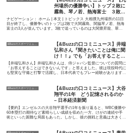
州場所の優勝争い】トップ２敗に
霧島、琴ノ若、熱海富士 ３敗に
豊昇龍ら４人 力士コメント – 大
ナビゲーション： ホーム | 本文 | トピックス 大相撲九州場所の11日
相撲 : 日刊スポーツ
目が終了し、優勝争いのトップは2敗で大関霧島、関脇琴ノ若、熱海
富士の3人が並んでいます。3敗で追っているのは大関豊昇龍、翠富
士、竜電、一山本の4人です。 各力士のコメ...
【&Buzzの口コミニュース】井端
&Buzzのスポーツニュース
弘和さん『聞きたいことは俺に聞
け！！』でも「お答えすることは
できないんです」侍ジャパン監督
【井端弘和さん】井端弘和さんは、侍ジャパン監督についての質問に
めぐり：中日スポーツ・東京中日
「お答えすることはできないんです」と答えました。彼は現役時代に
も堅実な守備と打撃で活躍し、日本代表でもプレー経験があります。
スポーツ
&Buzzとしては、井端さんが新たなキャリアに挑戦する...
【&Buzzの口コミニュース】大谷
&Buzzのスポーツニュース
翔平の1年 どう記憶されるのか
– 日本経済新聞
【要約】エンゼルスの大谷翔平選手の1年を振り返ると、WBC優勝や
60本塁打の期待など素晴らしい成績を収めた一方、けがの連続や手
術といった困難な局面もあった。しかし、彼の挑戦と意義は大きく、
ファンからは熱い声援が送られている。彼の去就報道も盛...
【&Buzzの口コミニュース】青学
&Buzzのスポーツニュース