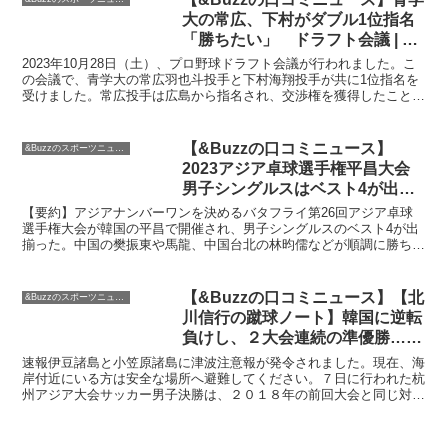
大の常広、下村がダブル1位指名
「勝ちたい」 ドラフト会議 | 毎
日新聞
2023年10月28日（土）、プロ野球ドラフト会議が行われました。こ
の会議で、青学大の常広羽也斗投手と下村海翔投手が共に1位指名を
受けました。常広投手は広島から指名され、交渉権を獲得したことで
喜びを表しました。下村投手は阪神から単独で指名を...
【&Buzzの口コミニュース】
&Buzzのスポーツニュース
2023アジア卓球選手権平昌大会
男子シングルスはベスト4が出そ
ろう。田中は惜しくもメダルなら
【要約】アジアナンバーワンを決めるバタフライ第26回アジア卓球
ず｜卓球レポート
選手権大会が韓国の平昌で開催され、男子シングルスのベスト4が出
揃った。中国の樊振東や馬龍、中国台北の林昀儒などが順調に勝ち進
み、激しい試合が続いた。一方で、日本の田中佑汰は力強い...
【&Buzzの口コミニュース】【北
&Buzzのスポーツニュース
川信行の蹴球ノート】韓国に逆転
負けし、２大会連続の準優勝…終
盤まで思い切った反攻に踏み切れ
速報伊豆諸島と小笠原諸島に津波注意報が発令されました。現在、海
ず – 産経ニュース
岸付近にいる方は安全な場所へ避難してください。７日に行われた杭
州アジア大会サッカー男子決勝は、２０１８年の前回大会と同じ対戦
相手でした。２２歳以下の日本代表は、大会の規定通り２４...