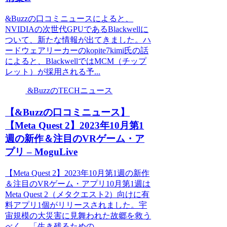
&Buzzの口コミニュースによると、
NVIDIAの次世代GPUであるBlackwellに
ついて、新たな情報が出てきました。ハ
ードウェアリーカーのkopite7kimi氏の話
によると、BlackwellではMCM（チップ
レット）が採用される予...
&BuzzのTECHニュース
【&Buzzの口コミニュース】
【Meta Quest 2】2023年10月第1
週の新作＆注目のVRゲーム・ア
プリ – MoguLive
【Meta Quest 2】2023年10月第1週の新作
＆注目のVRゲーム・アプリ10月第1週は
Meta Quest 2（メタクエスト2）向けに有
料アプリ1個がリリースされました。宇
宙規模の大災害に見舞われた故郷を救う
べく、「生き残るための...