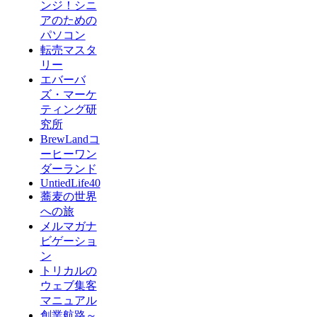
ンジ！シニ
アのための
パソコン
転売マスタ
リー
エバーバ
ズ・マーケ
ティング研
究所
BrewLandコ
ーヒーワン
ダーランド
UntiedLife40
蕎麦の世界
への旅
メルマガナ
ビゲーショ
ン
トリカルの
ウェブ集客
マニュアル
創業航路～