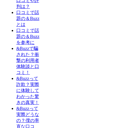
口コミや評
判は？
口コミで話
題の＆Buzz
とは
口コミで話
題の＆Buzz
を参考に
&Buzzで騙
された？衝
撃の利用者
体験談と口
コミ！
&Buzzって
詐欺？実際
に体験して
わかった驚
きの真実！
&Buzzって
実際どうな
の？僕の率
直な口コ