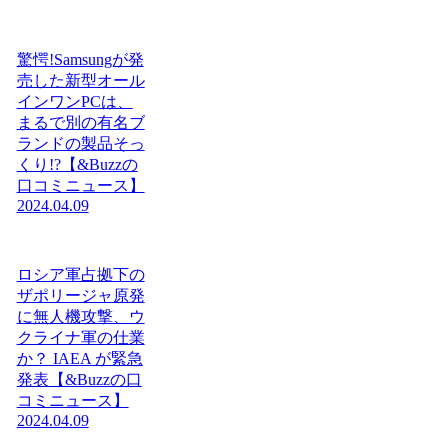
驚愕!Samsungが発
売した新型オール
インワンPCは、
まるで別の有名ブ
ランドの製品そっ
くり!?【&Buzzの
口コミニュース】
2024.04.09
ロシア軍占拠下の
ザポリージャ原発
に無人機攻撃、ウ
クライナ軍の仕業
か？ IAEA が緊急
発表【&Buzzの口
コミニュース】
2024.04.09