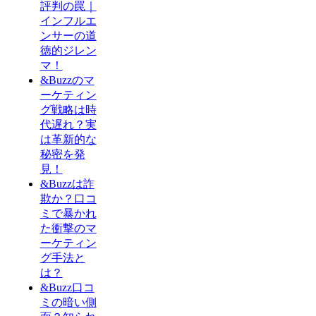
評判の罠｜
インフルエ
ンサーの道
徳的ジレン
マ！
&Buzzのマ
ーケティン
グ戦略は時
代遅れ？実
は革新的な
秘密を発
見！
&Buzzは詐
欺か？口コ
ミで暴かれ
た衝撃のマ
ーケティン
グ手法と
は？
&Buzz口コ
ミの暗い側