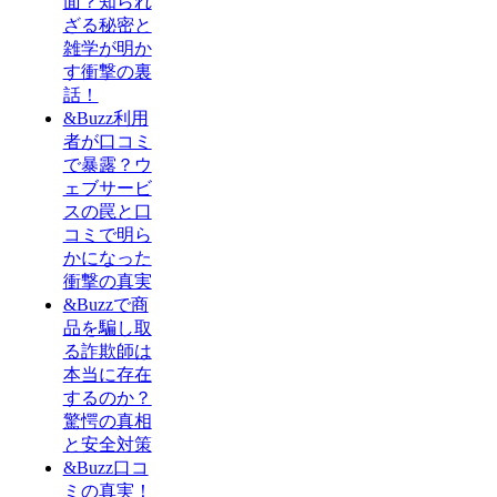
面？知られ
ざる秘密と
雑学が明か
す衝撃の裏
話！
&Buzz利用
者が口コミ
で暴露？ウ
ェブサービ
スの罠と口
コミで明ら
かになった
衝撃の真実
&Buzzで商
品を騙し取
る詐欺師は
本当に存在
するのか？
驚愕の真相
と安全対策
&Buzz口コ
ミの真実！