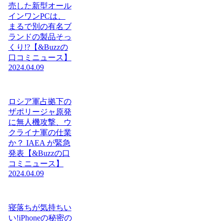
売した新型オール
インワンPCは、
まるで別の有名ブ
ランドの製品そっ
くり!?【&Buzzの
口コミニュース】
2024.04.09
ロシア軍占拠下の
ザポリージャ原発
に無人機攻撃、ウ
クライナ軍の仕業
か？ IAEA が緊急
発表【&Buzzの口
コミニュース】
2024.04.09
寝落ちが気持ちい
い!iPhoneの秘密の