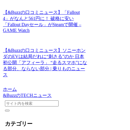
【&Buzzの口コミニュース】「Fallout
4」がなんと561円に！ 破格に安い
「Fallout Dayセール」がSteamで開催 –
GAME Watch
【&Buzzの口コミニュース】ソニーホン
ダのEVは結局だれに“刺さる”のか 日本
初公開「アフィーラ」 “走るスマホ”にな
る部分、ならない部分 | 乗りものニュー
ス
ホーム
&BuzzのTECHニュース
カテゴリー