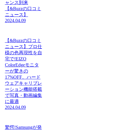
ャンス到来
【&Buzzの口コミ
ニュース】
2024.04.09
【&Buzzの口コミ
ニュース】プロ仕
様の色再現性を自
宅で!EIZO
ColorEdgeモニタ
ーが驚きの
17%OFF、ハード
ウェアキャリブレ
ーション機能搭載
で写真・動画編集
に最適
2024.04.09
驚愕!Samsungが発