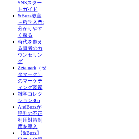
SNSスター
トガイド
&Buzz教室
～哲学入門:
分かりやす
く探る
時代を超え
る賢者のカ
ウンセリン
グ
Zetamark（ゼ
タマーク）
のマーケテ
ィング図鑑
雑学コレク
ション365
AndBuzzが
評判の不正
利用対策制
度を導入
【&Buzz】