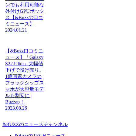
ンでも利用可能な
外付けGPUボック
ス【&Buzzの口コ
ミニュース】
2024.01.21
【&Buzz口コミニ
ュース】「Galaxy
S22 Ultra」大幅値
下げで投げ売り、
1億画素カメラの
フラッグシップス
マホが大容量モデ
ルも割安に |
Buzzap！
2023.08.26
&BUZZのニュースチャンネル
&BuzzのTECHニュース