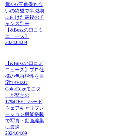
騰か!?三角保ち合
いの終盤で半減期
に向けた最後のチ
ャンス到来
【&Buzzの口コミ
ニュース】
2024.04.09
【&Buzzの口コミ
ニュース】プロ仕
様の色再現性を自
宅で!EIZO
ColorEdgeモニタ
ーが驚きの
17%OFF、ハード
ウェアキャリブレ
ーション機能搭載
で写真・動画編集
に最適
2024.04.09