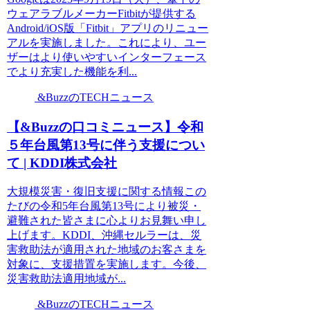
ウェアラブルメーカーFitbitが提供する
Android/iOS版「Fitbit」アプリのリニュー
アルを実施しました。これにより、ユー
ザーはより使いやすいインターフェース
でより充実した機能を利...
&BuzzのTECHニュース
【&Buzzの口コミニュース】令和
５年台風第13号に伴う支援につい
て | KDDI株式会社
大規模災害・復旧支援に関する情報この
たびの令和5年台風第13号により被災・
避難された皆さまに心よりお見舞い申し
上げます。KDDI、沖縄セルラーは、災
害救助法が適用された地域のお客さまを
対象に、支援措置を実施します。今後、
災害救助法適用地域が...
&BuzzのTECHニュース