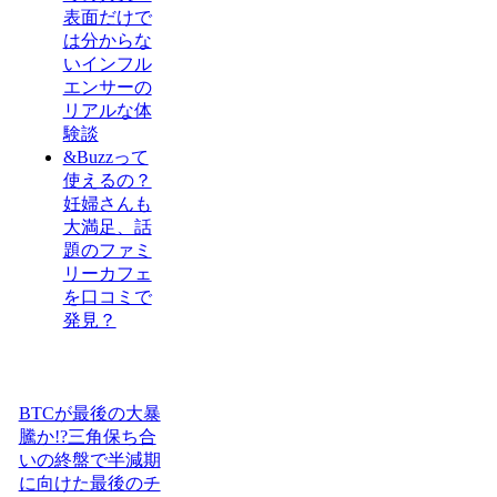
表面だけで
は分からな
いインフル
エンサーの
リアルな体
験談
&Buzzって
使えるの？
妊婦さんも
大満足、話
題のファミ
リーカフェ
を口コミで
発見？
BTCが最後の大暴
騰か!?三角保ち合
いの終盤で半減期
に向けた最後のチ