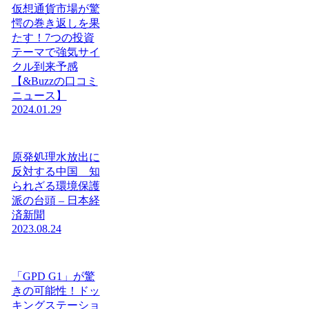
仮想通貨市場が驚
愕の巻き返しを果
たす！7つの投資
テーマで強気サイ
クル到来予感
【&Buzzの口コミ
ニュース】
2024.01.29
原発処理水放出に
反対する中国 知
られざる環境保護
派の台頭 – 日本経
済新聞
2023.08.24
「GPD G1」が驚
きの可能性！ドッ
キングステーショ