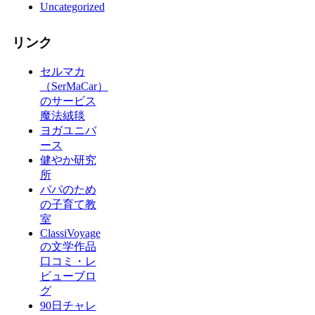
Uncategorized
リンク
セルマカ
（SerMaCar）
のサービス
魔法絨毯
ヨガユニバ
ース
健やか研究
所
パパのため
の子育て教
室
ClassiVoyage
の文学作品
口コミ・レ
ビューブロ
グ
90日チャレ