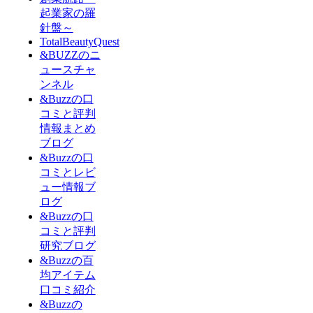
起業家の羅
針盤～
TotalBeautyQuest
&BUZZのニ
ュースチャ
ンネル
&Buzzの口
コミと評判
情報まとめ
ブログ
&Buzzの口
コミとレビ
ュー情報ブ
ログ
&Buzzの口
コミと評判
研究ブログ
&Buzzの百
均アイテム
口コミ紹介
&Buzzの