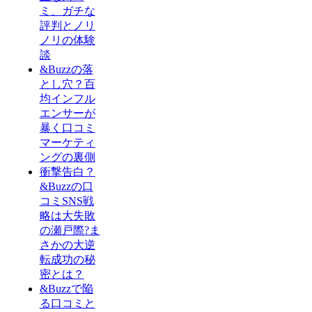
ミ、ガチな
評判とノリ
ノリの体験
談
&Buzzの落
とし穴？百
均インフル
エンサーが
暴く口コミ
マーケティ
ングの裏側
衝撃告白？
&Buzzの口
コミSNS戦
略は大失敗
の瀬戸際?ま
さかの大逆
転成功の秘
密とは？
&Buzzで陥
る口コミと