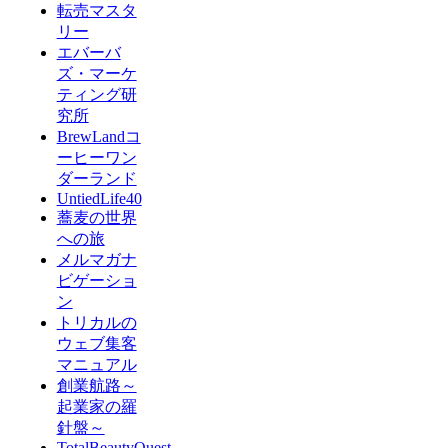
転売マスタ
リー
エバーバ
ズ・マーケ
ティング研
究所
BrewLandコ
ーヒーワン
ダーランド
UntiedLife40
蕎麦の世界
への旅
メルマガナ
ビゲーショ
ン
トリカルの
ウェブ集客
マニュアル
創業航路～
起業家の羅
針盤～
TotalBeautyQuest