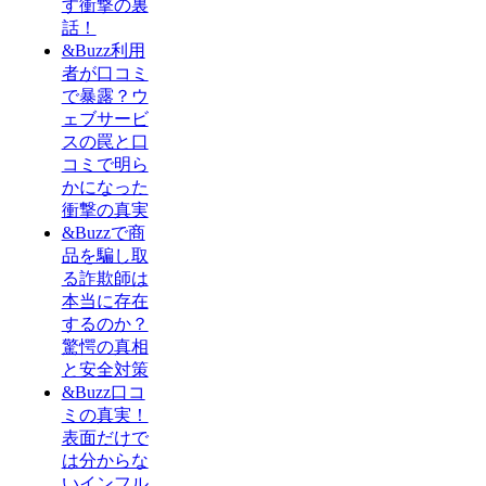
す衝撃の裏
話！
&Buzz利用
者が口コミ
で暴露？ウ
ェブサービ
スの罠と口
コミで明ら
かになった
衝撃の真実
&Buzzで商
品を騙し取
る詐欺師は
本当に存在
するのか？
驚愕の真相
と安全対策
&Buzz口コ
ミの真実！
表面だけで
は分からな
いインフル