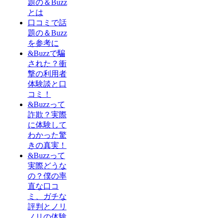
題の＆Buzz
とは
口コミで話
題の＆Buzz
を参考に
&Buzzで騙
された？衝
撃の利用者
体験談と口
コミ！
&Buzzって
詐欺？実際
に体験して
わかった驚
きの真実！
&Buzzって
実際どうな
の？僕の率
直な口コ
ミ、ガチな
評判とノリ
ノリの体験