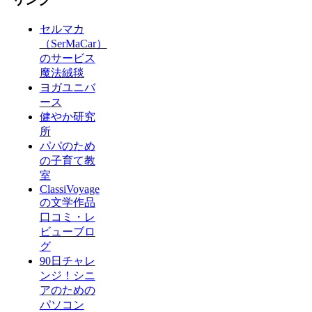
セルマカ
（SerMaCar）
のサービス
魔法絨毯
ヨガユニバ
ース
健やか研究
所
パパのため
の子育て教
室
ClassiVoyage
の文学作品
口コミ・レ
ビューブロ
グ
90日チャレ
ンジ！シニ
アのための
パソコン