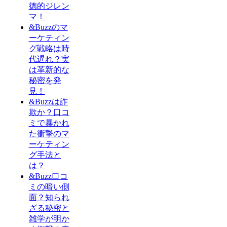
徳的ジレン
マ！
&Buzzのマ
ーケティン
グ戦略は時
代遅れ？実
は革新的な
秘密を発
見！
&Buzzは詐
欺か？口コ
ミで暴かれ
た衝撃のマ
ーケティン
グ手法と
は？
&Buzz口コ
ミの暗い側
面？知られ
ざる秘密と
雑学が明か