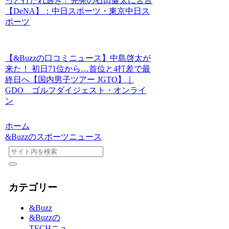
っと打たれ過ぎ」先発の石田健太に苦言
【DeNA】：中日スポーツ・東京中日ス
ポーツ
【&Buzzの口コミニュース】中島啓太が
来た！ 初日71位から…首位と4打差で最
終日へ【国内男子ツアー JGTO】｜
GDO ゴルフダイジェスト・オンライ
ン
ホーム
&Buzzのスポーツニュース
カテゴリー
&Buzz
&Buzzの
TECHニュ