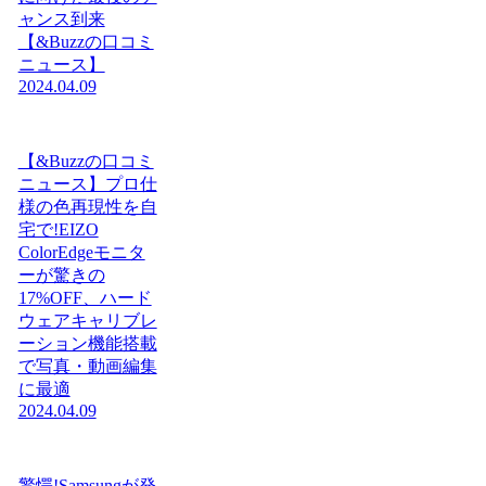
ャンス到来
【&Buzzの口コミ
ニュース】
2024.04.09
【&Buzzの口コミ
ニュース】プロ仕
様の色再現性を自
宅で!EIZO
ColorEdgeモニタ
ーが驚きの
17%OFF、ハード
ウェアキャリブレ
ーション機能搭載
で写真・動画編集
に最適
2024.04.09
驚愕!Samsungが発