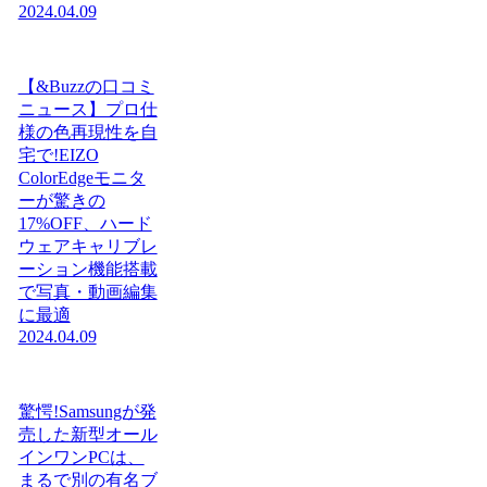
2024.04.09
【&Buzzの口コミ
ニュース】プロ仕
様の色再現性を自
宅で!EIZO
ColorEdgeモニタ
ーが驚きの
17%OFF、ハード
ウェアキャリブレ
ーション機能搭載
で写真・動画編集
に最適
2024.04.09
驚愕!Samsungが発
売した新型オール
インワンPCは、
まるで別の有名ブ