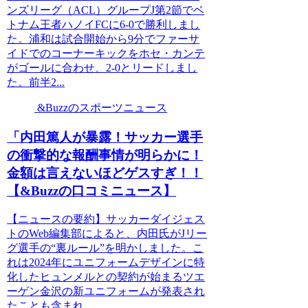
ンズリーグ（ACL）グループJ第2節でベ
トナム王者ハノイFCに6-0で勝利しまし
た。浦和は試合開始から9分でファーサ
イドでのコーナーキックをホセ・カンテ
がゴールに合わせ、2-0とリードしまし
た。前半2...
&Buzzのスポーツニュース
「内田篤人が暴露！サッカー選手
の衝撃的な報酬事情が明らかに！
金額は言えないほどゲスすぎ！！
【&Buzzの口コミニュース】
【ニュースの要約】サッカーダイジェス
トのWeb編集部によると、内田氏がJリー
グ選手の“裏ルール”を明かしました。こ
れは2024年にユニフォームデザインに特
化したヒュンメルとの契約が始まるツエ
ーゲン金沢の新ユニフォームが発表され
たことも含まれ...