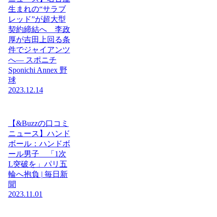
生まれの“サラブ
レッド”が超大型
契約締結へ 李政
厚が吉田上回る条
件でジャイアンツ
へ― スポニチ
Sponichi Annex 野
球
2023.12.14
【&Buzzの口コミ
ニュース】ハンド
ボール：ハンドボ
ール男子 「1次
L突破を」パリ五
輪へ抱負 | 毎日新
聞
2023.11.01