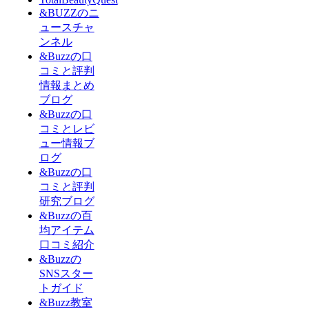
&BUZZのニ
ュースチャ
ンネル
&Buzzの口
コミと評判
情報まとめ
ブログ
&Buzzの口
コミとレビ
ュー情報ブ
ログ
&Buzzの口
コミと評判
研究ブログ
&Buzzの百
均アイテム
口コミ紹介
&Buzzの
SNSスター
トガイド
&Buzz教室