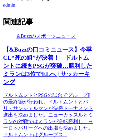
admin
関連記事
&Buzzのスポーツニュース
【&Buzzの口コミニュース】今季
CL“死の組”が決着！ ドルトム
ントに続きPSGが突破…勝利した
ミランは3位でELへ | サッカーキ
ング
ドルトムントとPSGの試合でグループF
の最終節が行われ、ドルトムントとパ
リ・サンジェルマンが決勝トーナメント
進出を決めました。ニューカッスルとミ
ランの対戦ではミランが逆転勝利し、ヨ
ーロッパリーグへの出場を決めました。
ドルトムントはグループス...