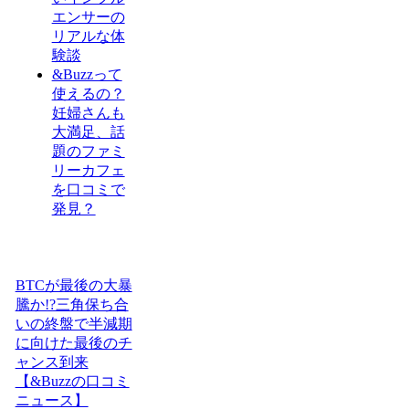
エンサーの
リアルな体
験談
&Buzzって
使えるの？
妊婦さんも
大満足、話
題のファミ
リーカフェ
を口コミで
発見？
BTCが最後の大暴
騰か!?三角保ち合
いの終盤で半減期
に向けた最後のチ
ャンス到来
【&Buzzの口コミ
ニュース】