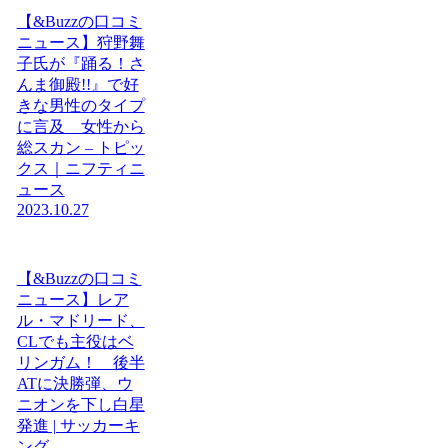
【&Buzzの口コミ
ニュース】狩野舞
子氏が『踊る！さ
んま御殿!!』で好
きな男性のタイプ
に言及 女性から
総スカン – トピッ
クス｜ニフティニ
ュース
2023.10.27
【&Buzzの口コミ
ニュース】レア
ル・マドリード、
CLでも主役はベ
リンガム！ 後半
ATに決勝弾、ウ
ニオンを下し白星
発進 | サッカーキ
ング