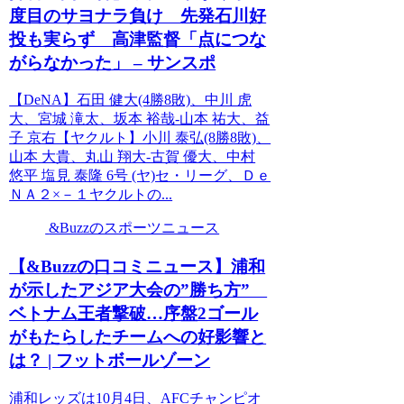
度目のサヨナラ負け 先発石川好
投も実らず 高津監督「点につな
がらなかった」 – サンスポ
【DeNA】石田 健大(4勝8敗)、中川 虎
大、宮城 滝太、坂本 裕哉-山本 祐大、益
子 京右【ヤクルト】小川 泰弘(8勝8敗)、
山本 大貴、丸山 翔大-古賀 優大、中村
悠平 塩見 泰隆 6号 (ヤ)セ・リーグ、Ｄｅ
ＮＡ２×－１ヤクルトの...
&Buzzのスポーツニュース
【&Buzzの口コミニュース】浦和
が示したアジア大会の”勝ち方”
ベトナム王者撃破…序盤2ゴール
がもたらしたチームへの好影響と
は？ | フットボールゾーン
浦和レッズは10月4日、AFCチャンピオ