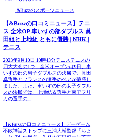
&Buzzのスポーツニュース
【&Buzzの口コミニュース】テニ
ス 全米OP 車いすの部ダブルス 眞
田組と上地組 ともに優勝 | NHK |
テニス
2023年9月10日 10時43分テニステニスの
四大大会の1つ、全米オープンは9日、車
いすの部の男子ダブルスの決勝で、眞田
卓選手とフランスの選手のペアが優勝し
ました。また、車いすの部の女子ダブル
スの決勝では、上地結衣選手と南アフリ
カの選手の...
【&Buzzの口コミニュース】デーゲーム
不敗神話ストップに三浦大輔監督「ちょ