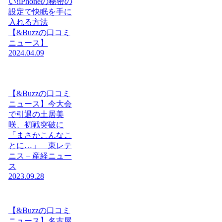
い!iPhoneの秘密の
設定で快眠を手に
入れる方法
【&Buzzの口コミ
ニュース】
2024.04.09
【&Buzzの口コミ
ニュース】今大会
で引退の土居美
咲、初戦突破に
「まさかこんなこ
とに…」 東レテ
ニス – 産経ニュー
ス
2023.09.28
【&Buzzの口コミ
ニュース】名古屋