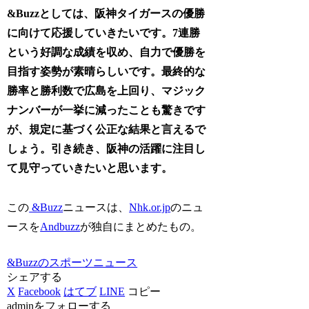
&Buzzとしては、阪神タイガースの優勝
に向けて応援していきたいです。7連勝
という好調な成績を収め、自力で優勝を
目指す姿勢が素晴らしいです。最終的な
勝率と勝利数で広島を上回り、マジック
ナンバーが一挙に減ったことも驚きです
が、規定に基づく公正な結果と言えるで
しょう。引き続き、阪神の活躍に注目し
て見守っていきたいと思います。
この
&Buzz
ニュースは、
Nhk.or.jp
のニュ
ースを
Andbuzz
が独自にまとめたもの。
&Buzzのスポーツニュース
シェアする
X
Facebook
はてブ
LINE
コピー
adminをフォローする