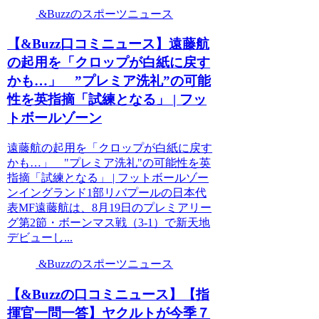
&Buzzのスポーツニュース
【&Buzz口コミニュース】遠藤航
の起用を「クロップが白紙に戻す
かも…」 ”プレミア洗礼”の可能
性を英指摘「試練となる」 | フッ
トボールゾーン
遠藤航の起用を「クロップが白紙に戻す
かも…」 "プレミア洗礼"の可能性を英
指摘「試練となる」 | フットボールゾー
ンイングランド1部リバプールの日本代
表MF遠藤航は、8月19日のプレミアリー
グ第2節・ボーンマス戦（3-1）で新天地
デビューし...
&Buzzのスポーツニュース
【&Buzzの口コミニュース】【指
揮官一問一答】ヤクルトが今季７