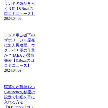
ランドの製品そっ
くり!?【&Buzzの
口コミニュース】
2024.04.09
ロシア軍占拠下の
ザポリージャ原発
に無人機攻撃、ウ
クライナ軍の仕業
か？ IAEA が緊急
発表【&Buzzの口
コミニュース】
2024.04.09
寝落ちが気持ちい
い!iPhoneの秘密の
設定で快眠を手に
入れる方法
【&Buzzの口コミ