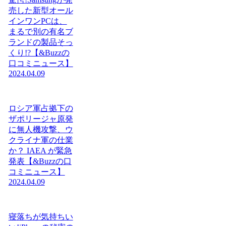
売した新型オール
インワンPCは、
まるで別の有名ブ
ランドの製品そっ
くり!?【&Buzzの
口コミニュース】
2024.04.09
ロシア軍占拠下の
ザポリージャ原発
に無人機攻撃、ウ
クライナ軍の仕業
か？ IAEA が緊急
発表【&Buzzの口
コミニュース】
2024.04.09
寝落ちが気持ちい