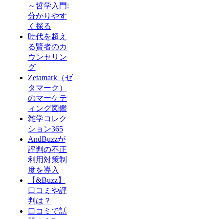
～哲学入門:
分かりやす
く探る
時代を超え
る賢者のカ
ウンセリン
グ
Zetamark（ゼ
タマーク）
のマーケテ
ィング図鑑
雑学コレク
ション365
AndBuzzが
評判の不正
利用対策制
度を導入
【&Buzz】
口コミや評
判は？
口コミで話