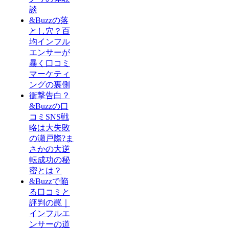
談
&Buzzの落
とし穴？百
均インフル
エンサーが
暴く口コミ
マーケティ
ングの裏側
衝撃告白？
&Buzzの口
コミSNS戦
略は大失敗
の瀬戸際?ま
さかの大逆
転成功の秘
密とは？
&Buzzで陥
る口コミと
評判の罠｜
インフルエ
ンサーの道