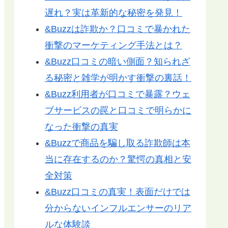
遅れ？実は革新的な秘密を発見！
&Buzzは詐欺か？口コミで暴かれた
衝撃のマーケティング手法とは？
&Buzz口コミの暗い側面？知られざ
る秘密と雑学が明かす衝撃の裏話！
&Buzz利用者が口コミで暴露？ウェ
ブサービスの罠と口コミで明らかに
なった衝撃の真実
&Buzzで商品を騙し取る詐欺師は本
当に存在するのか？驚愕の真相と安
全対策
&Buzz口コミの真実！表面だけでは
分からないインフルエンサーのリア
ルな体験談