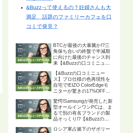
&Buzzって使えるの？妊婦さんも大
満足、話題のファミリーカフェを口
コミで発見？
BTCが最後の大暴騰か!?三
角保ち合いの終盤で半減期
に向けた最後のチャンス到
来【&Buzzの口コミニュー
ス】
【&Buzzの口コミニュー
ス】プロ仕様の色再現性を
自宅で!EIZO ColorEdgeモ
ニターが驚きの17%OFF、
ハードウェアキャリブレー
驚愕!Samsungが発売した新
ション機能搭載で写真・動
型オールインワンPCは、ま
画編集に最適
るで別の有名ブランドの製
品そっくり!?【&Buzzの口
コミニュース】
ロシア軍占拠下のザポリー