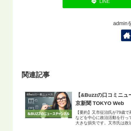
LINE
admi
関連記事
【&Buzzの口コミニ
&Buzzの一般ニュース
京新聞 TOKYO Web
【要約】又市征治氏が79歳
などを中心に政治活動を行っ
大きな損失です。又市氏は政治