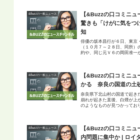
【&Buzzの口コミニ
&Buzzの一般ニュース
驚きも「けがに気をつけ
知
俳優の坂本昌行が６日、東京
（１０月７～２８日、同所）
約や、同じ元Ｖ６の岡田准一が
【&Buzzの口コミニ
&Buzzの一般ニュース
かる 奈良の国道の土砂
奈良県下北山村の国道で起き
崩れが起きた直後、白煙が上
のようなものが見つかっており
【&Buzzの口コミニ
&Buzzの一般ニュース
内問題に集中か | ロイ