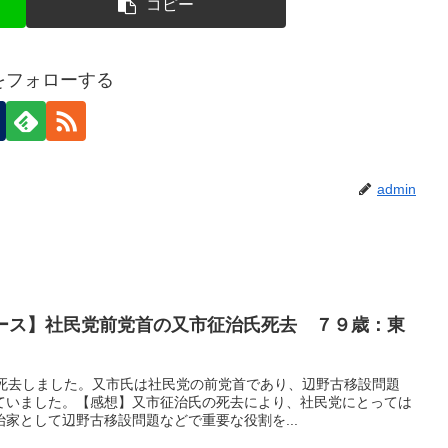
コピー
nをフォローする
admin
ュース】社民党前党首の又市征治氏死去 ７９歳：東
で死去しました。又市氏は社民党の前党首であり、辺野古移設問題
ていました。【感想】又市征治氏の死去により、社民党にとっては
家として辺野古移設問題などで重要な役割を...