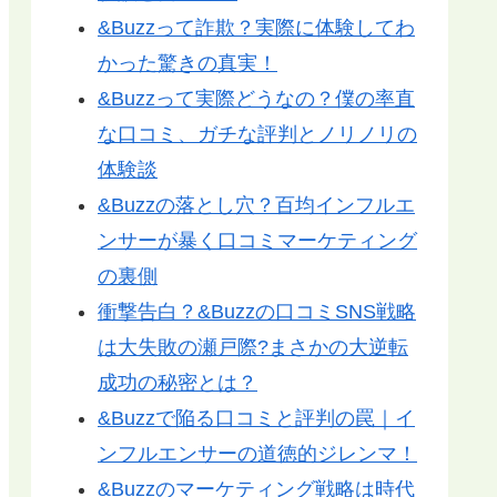
&Buzzって詐欺？実際に体験してわ
かった驚きの真実！
&Buzzって実際どうなの？僕の率直
な口コミ、ガチな評判とノリノリの
体験談
&Buzzの落とし穴？百均インフルエ
ンサーが暴く口コミマーケティング
の裏側
衝撃告白？&Buzzの口コミSNS戦略
は大失敗の瀬戸際?まさかの大逆転
成功の秘密とは？
&Buzzで陥る口コミと評判の罠｜イ
ンフルエンサーの道徳的ジレンマ！
&Buzzのマーケティング戦略は時代