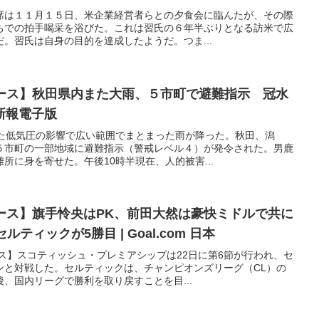
席は１１月１５日、米企業経営者らとの夕食会に臨んたが、その際
ちでの拍手喝采を浴びた。これは習氏の６年半ぶりとなる訪米で広
。習氏は自身の目的を達成したようだ。つま...
ュース】秋田県内また大雨、５市町で避難指示 冠水
新報電子版
った低気圧の影響で広い範囲でまとまった雨が降った。秋田、潟
５市町の一部地域に避難指示（警戒レベル４）が発令された。男鹿
所に身を寄せた。午後10時半現在、人的被害...
ュース】旗手怜央はPK、前田大然は豪快ミドルで共に
ティックが5勝目 | Goal.com 日本
ス】スコティッシュ・プレミアシップは22日に第6節が行われ、セ
ンと対戦した。セルティックは、チャンピオンズリーグ（CL）の
、国内リーグで勝利を取り戻すことを目...