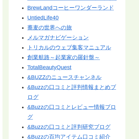
BrewLandコーヒーワンダーランド
UntiedLife40
蕎麦の世界への旅
メルマガナビゲーション
トリカルのウェブ集客マニュアル
創業航路～起業家の羅針盤～
TotalBeautyQuest
&BUZZのニュースチャンネル
&Buzzの口コミと評判情報まとめブ
ログ
&Buzzの口コミとレビュー情報ブロ
グ
&Buzzの口コミと評判研究ブログ
&Buzzの百均アイテム口コミ紹介