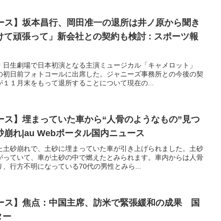
ュース】坂本昌行、岡田准一の退所は井ノ原から聞き
て頑張って」新会社との契約も検討 : スポーツ報
・日生劇場で日本初演となる主演ミュージカル「キャメロット」
の初日前フォトコールに出席した。ジャニーズ事務所との今後の契
１１月末をもって退所することについて現在の...
ュース】埋まっていた車から“人骨のようなもの”見つ
崩れ|au Webポータル国内ニュース
た土砂崩れで、土砂に埋まっていた車が引き上げられました。土砂
がっていて、車が土砂の中で燃えたとみられます。車内からは人骨
、行方不明になっている70代の男性とみら...
ュース】焦点：中国主席、訪米で緊張緩和の成果 国
ター