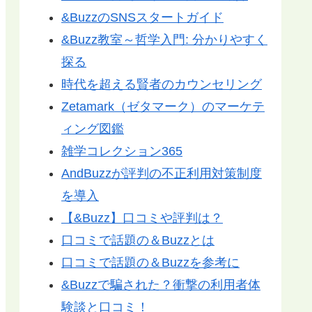
&BuzzのSNSスタートガイド
&Buzz教室～哲学入門: 分かりやすく
探る
時代を超える賢者のカウンセリング
Zetamark（ゼタマーク）のマーケテ
ィング図鑑
雑学コレクション365
AndBuzzが評判の不正利用対策制度
を導入
【&Buzz】口コミや評判は？
口コミで話題の＆Buzzとは
口コミで話題の＆Buzzを参考に
&Buzzで騙された？衝撃の利用者体
験談と口コミ！