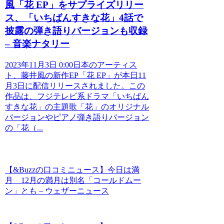
風「花 EP」をサプライズリリー
ス、「いちばんすきな花」4話で
披露の弾き語りバージョンも収録
– 音楽ナタリー
2023年11月3日 0:00日本のアーティス
ト、藤井風の新作EP「花 EP」が本日11
月3日に配信リリースされました。この
作品は、フジテレビ系ドラマ「いちばん
すきな花」の主題歌「花」のオリジナル
バージョンやピアノ弾き語りバージョン
の「花（...
【&Buzzの口コミニュース】今日は満
月 12月の満月は別名「コールドムー
ン」とも – ウェザーニュース