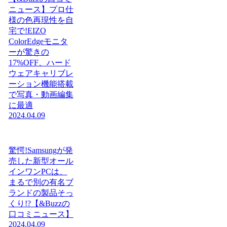
ニュース】プロ仕
様の色再現性を自
宅で!EIZO
ColorEdgeモニタ
ーが驚きの
17%OFF、ハード
ウェアキャリブレ
ーション機能搭載
で写真・動画編集
に最適
2024.04.09
驚愕!Samsungが発
売した新型オール
インワンPCは、
まるで別の有名ブ
ランドの製品そっ
くり!?【&Buzzの
口コミニュース】
2024.04.09