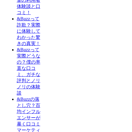
撃の利用者
体験談と口
コミ！
&Buzzって
詐欺？実際
に体験して
わかった驚
きの真実！
&Buzzって
実際どうな
の？僕の率
直な口コ
ミ、ガチな
評判とノリ
ノリの体験
談
&Buzzの落
とし穴？百
均インフル
エンサーが
暴く口コミ
マーケティ