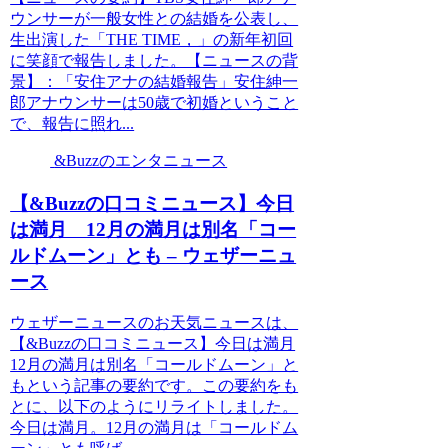
ウンサーが一般女性との結婚を公表し、
生出演した「THE TIME，」の新年初回
に笑顔で報告しました。【ニュースの背
景】：「安住アナの結婚報告」安住紳一
郎アナウンサーは50歳で初婚ということ
で、報告に照れ...
&Buzzのエンタニュース
【&Buzzの口コミニュース】今日
は満月 12月の満月は別名「コー
ルドムーン」とも – ウェザーニュ
ース
ウェザーニュースのお天気ニュースは、
【&Buzzの口コミニュース】今日は満月
12月の満月は別名「コールドムーン」と
もという記事の要約です。この要約をも
とに、以下のようにリライトしました。
今日は満月。12月の満月は「コールドム