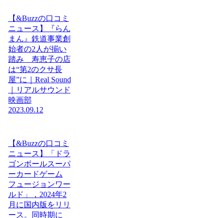
【&Buzzの口コミ
ニュース】『らん
まん』鉄道事業創
始者の2人が揃い
踏み 寿恵子の店
は“第2のクサ長
屋”に｜Real Sound
｜リアルサウンド
映画部
2023.09.12
【&Buzzの口コミ
ニュース】「ドラ
ゴンボールスーパ
ーカードゲーム
フュージョンワー
ルド」，2024年2
月に国内版をリリ
ース。同時期に