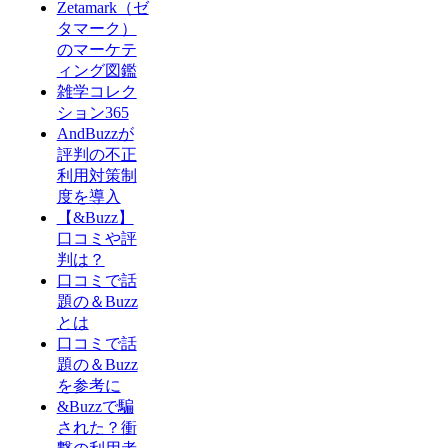
Zetamark（ゼ
タマーク）
のマーケテ
ィング図鑑
雑学コレク
ション365
AndBuzzが
評判の不正
利用対策制
度を導入
【&Buzz】
口コミや評
判は？
口コミで話
題の＆Buzz
とは
口コミで話
題の＆Buzz
を参考に
&Buzzで騙
された？衝