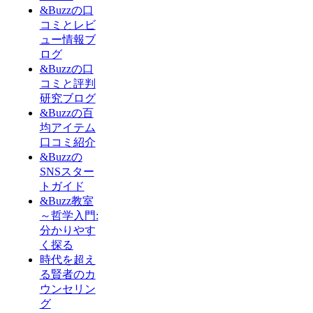
&Buzzの口
コミとレビ
ュー情報ブ
ログ
&Buzzの口
コミと評判
研究ブログ
&Buzzの百
均アイテム
口コミ紹介
&Buzzの
SNSスター
トガイド
&Buzz教室
～哲学入門:
分かりやす
く探る
時代を超え
る賢者のカ
ウンセリン
グ