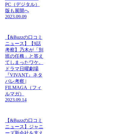
PC（デジタル）
版も展開へ
2023.09.09
【&Buzzの口コミ
ニュース】【9話
考察】乃木が「別
班の任務」と答え
てしまったワケ。
ドラマ日曜劇場
『VIVANT』ネタ
バレ考察 |
FILMAGA（フィ
ルマガ）
2023.09.14
【&Buzzの口コミ
ニュース】ジャニ
ーズ新会社を支え