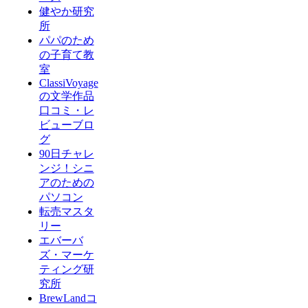
健やか研究
所
パパのため
の子育て教
室
ClassiVoyage
の文学作品
口コミ・レ
ビューブロ
グ
90日チャレ
ンジ！シニ
アのための
パソコン
転売マスタ
リー
エバーバ
ズ・マーケ
ティング研
究所
BrewLandコ