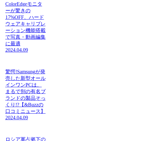
ColorEdgeモニタ
ーが驚きの
17%OFF、ハード
ウェアキャリブレ
ーション機能搭載
で写真・動画編集
に最適
2024.04.09
驚愕!Samsungが発
売した新型オール
インワンPCは、
まるで別の有名ブ
ランドの製品そっ
くり!?【&Buzzの
口コミニュース】
2024.04.09
ロシア軍占拠下の