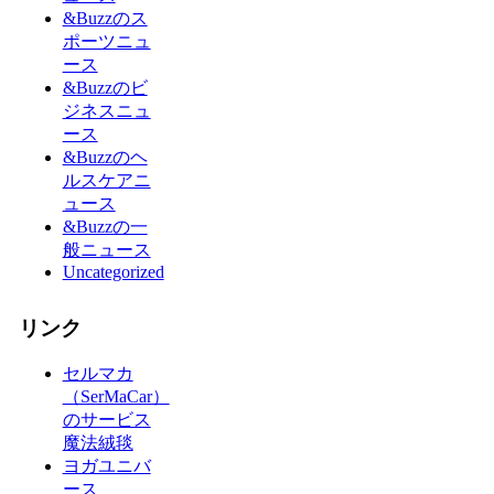
&Buzzのス
ポーツニュ
ース
&Buzzのビ
ジネスニュ
ース
&Buzzのヘ
ルスケアニ
ュース
&Buzzの一
般ニュース
Uncategorized
リンク
セルマカ
（SerMaCar）
のサービス
魔法絨毯
ヨガユニバ
ース