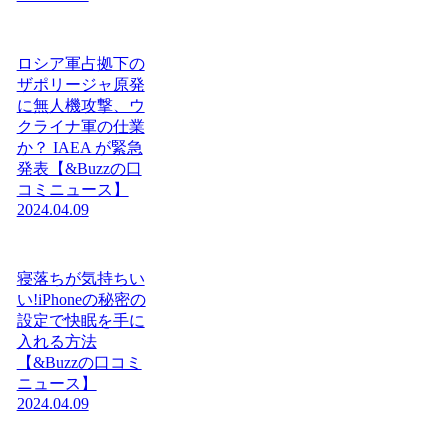
ロシア軍占拠下の
ザポリージャ原発
に無人機攻撃、ウ
クライナ軍の仕業
か？ IAEA が緊急
発表【&Buzzの口
コミニュース】
2024.04.09
寝落ちが気持ちい
い!iPhoneの秘密の
設定で快眠を手に
入れる方法
【&Buzzの口コミ
ニュース】
2024.04.09