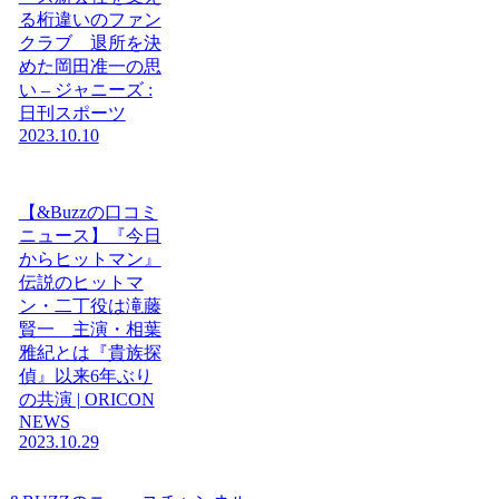
る桁違いのファン
クラブ 退所を決
めた岡田准一の思
い – ジャニーズ :
日刊スポーツ
2023.10.10
【&Buzzの口コミ
ニュース】『今日
からヒットマン』
伝説のヒットマ
ン・二丁役は滝藤
賢一 主演・相葉
雅紀とは『貴族探
偵』以来6年ぶり
の共演 | ORICON
NEWS
2023.10.29