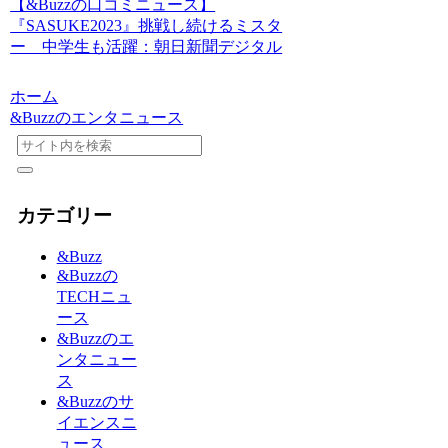
【&Buzzの口コミニュース】
『SASUKE2023』挑戦し続けるミスタ
ー 中学生も活躍：朝日新聞デジタル
ホーム
&Buzzのエンタニュース
カテゴリー
&Buzz
&Buzzの
TECHニュ
ース
&Buzzのエ
ンタニュー
ス
&Buzzのサ
イエンスニ
ュース