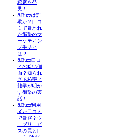
秘密を発
見！
&Buzzは詐
欺か？口コ
ミで暴かれ
た衝撃のマ
ーケティン
グ手法と
は？
&Buzz口コ
ミの暗い側
面？知られ
ざる秘密と
雑学が明か
す衝撃の裏
話！
&Buzz利用
者が口コミ
で暴露？ウ
ェブサービ
スの罠と口