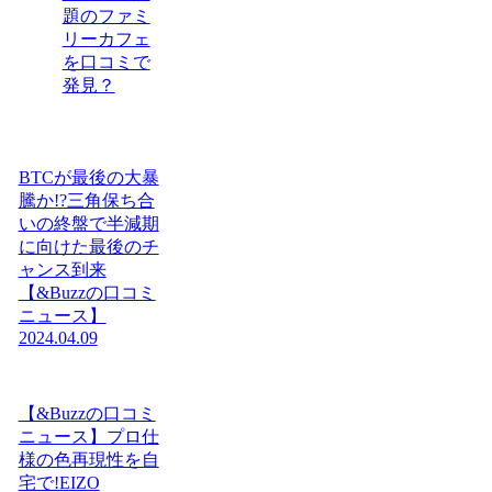
題のファミ
リーカフェ
を口コミで
発見？
BTCが最後の大暴
騰か!?三角保ち合
いの終盤で半減期
に向けた最後のチ
ャンス到来
【&Buzzの口コミ
ニュース】
2024.04.09
【&Buzzの口コミ
ニュース】プロ仕
様の色再現性を自
宅で!EIZO