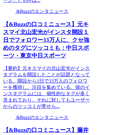
ーン」とも呼ば...
&Buzzのエンタニュース
【&Buzzの口コミニュース】元キ
スマイ北山宏光がインスタ開設１
日でフォロワー33万人に、クセ強
めのタグにツッコミも：中日スポ
ーツ・東京中日スポーツ
【要約】元キスマイの北山宏光がインス
タグラムを開設したことが話題となって
いる。開設から1日で33万人のフォロワ
ーを獲得し、注目を集めている。彼のイ
ンスタグラムには、個性的なタグが多く
含まれており、それに対してもユーザー
からのツッコミが寄せら...
&Buzzのエンタニュース
【&Buzzの口コミニュース】藤井