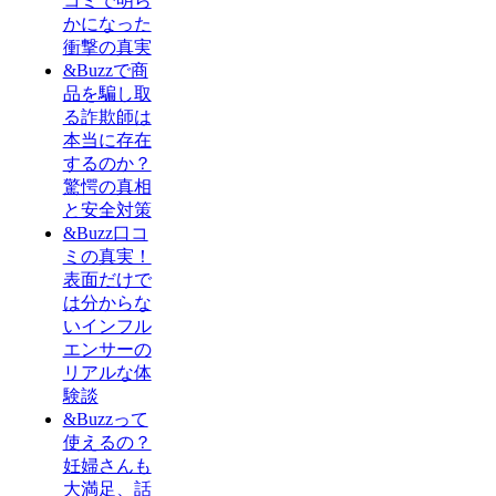
コミで明ら
かになった
衝撃の真実
&Buzzで商
品を騙し取
る詐欺師は
本当に存在
するのか？
驚愕の真相
と安全対策
&Buzz口コ
ミの真実！
表面だけで
は分からな
いインフル
エンサーの
リアルな体
験談
&Buzzって
使えるの？
妊婦さんも
大満足、話