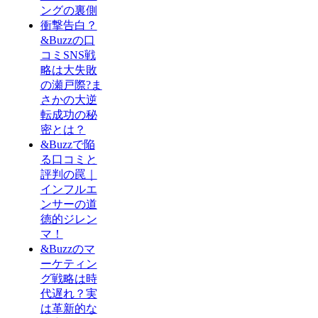
ングの裏側
衝撃告白？
&Buzzの口
コミSNS戦
略は大失敗
の瀬戸際?ま
さかの大逆
転成功の秘
密とは？
&Buzzで陥
る口コミと
評判の罠｜
インフルエ
ンサーの道
徳的ジレン
マ！
&Buzzのマ
ーケティン
グ戦略は時
代遅れ？実
は革新的な