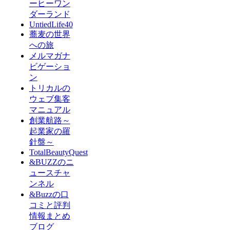
ーヒーワン
ダーランド
UntiedLife40
蕎麦の世界
への旅
メルマガナ
ビゲーショ
ン
トリカルの
ウェブ集客
マニュアル
創業航路～
起業家の羅
針盤～
TotalBeautyQuest
&BUZZのニ
ュースチャ
ンネル
&Buzzの口
コミと評判
情報まとめ
ブログ