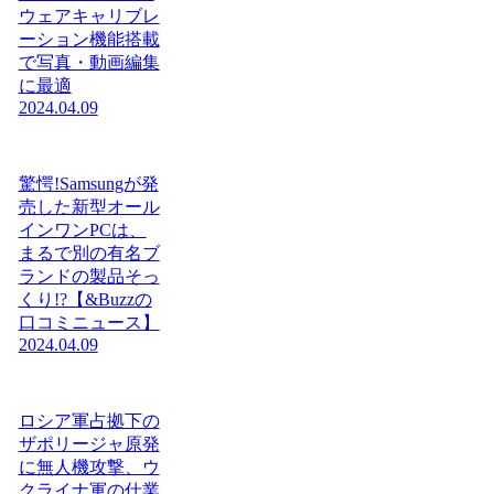
ウェアキャリブレ
ーション機能搭載
で写真・動画編集
に最適
2024.04.09
驚愕!Samsungが発
売した新型オール
インワンPCは、
まるで別の有名ブ
ランドの製品そっ
くり!?【&Buzzの
口コミニュース】
2024.04.09
ロシア軍占拠下の
ザポリージャ原発
に無人機攻撃、ウ
クライナ軍の仕業