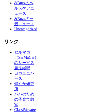
&Buzzのヘ
ルスケアニ
ュース
&Buzzの一
般ニュース
Uncategorized
リンク
セルマカ
（SerMaCar）
のサービス
魔法絨毯
ヨガユニバ
ース
健やか研究
所
パパのため
の子育て教
室
ClassiVoyage