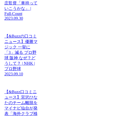
庄監督「車持って
いこうかな」 |
Full-Count
2023.09.30
【&Buzzの口コミ
ニュース】優勝マ
ジック 一挙に
「3」減る プロ野
球 阪神 なぜ？ど
うして？ | NHK |
プロ野球
2023.09.10
【&Buzz口コミニ
ュース】宮沢ひな
たのチーム離脱を
マイナビ仙台が発
表「海外クラブ移