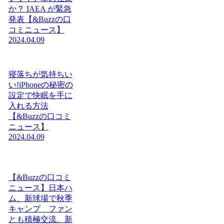
か？ IAEA が緊急
発表【&Buzzの口
コミニュース】
2024.04.09
寝落ちが気持ちい
い!iPhoneの秘密の
設定で快眠を手に
入れる方法
【&Buzzの口コミ
ニュース】
2024.04.09
【&Buzzの口コミ
ニュース】日本ハ
ム、新球場で秋季
キャンプ ファン
とも積極交流、新