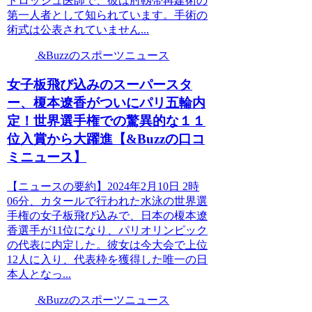
トロッシュ医師で、彼は肘靱帯再建術の
第一人者として知られています。手術の
術式は公表されていません...
&Buzzのスポーツニュース
女子板飛び込みのスーパースタ
ー、榎本遼香がついにパリ五輪内
定！世界選手権での驚異的な１１
位入賞から大躍進【&Buzzの口コ
ミニュース】
【ニュースの要約】2024年2月10日 2時
06分、カタールで行われた水泳の世界選
手権の女子板飛び込みで、日本の榎本遼
香選手が11位になり、パリオリンピック
の代表に内定した。彼女は今大会で上位
12人に入り、代表枠を獲得した唯一の日
本人となっ...
&Buzzのスポーツニュース