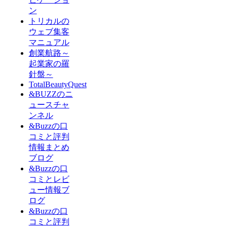
ン
トリカルの
ウェブ集客
マニュアル
創業航路～
起業家の羅
針盤～
TotalBeautyQuest
&BUZZのニ
ュースチャ
ンネル
&Buzzの口
コミと評判
情報まとめ
ブログ
&Buzzの口
コミとレビ
ュー情報ブ
ログ
&Buzzの口
コミと評判