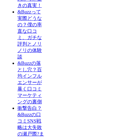
きの真実！
&Buzzって
実際どうな
の？僕の率
直な口コ
ミ、ガチな
評判とノリ
ノリの体験
談
&Buzzの落
とし穴？百
均インフル
エンサーが
暴く口コミ
マーケティ
ングの裏側
衝撃告白？
&Buzzの口
コミSNS戦
略は大失敗
の瀬戸際?ま