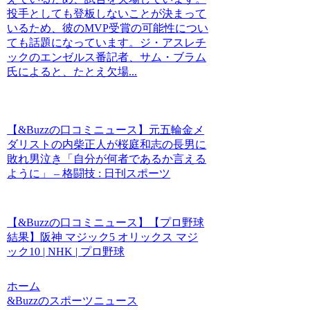
投手としても登板しないことが決まって
いるため、彼のMVP受賞の可能性につい
ても話題になっています。ジ・アスレチ
ックのエンゼルス番記者、サム・ブラム
氏によると、たとえ欠場...
【&Buzzの口コミニュース】元五輪金メ
ダリストの内柴正人が桜庭和志の長男に
敗れ男泣き「自分が何者であるか言える
ように」 – 格闘技 : 日刊スポーツ
【&Buzzの口コミニュース】【プロ野球
結果】阪神 マジック5 オリックス マジ
ック10 | NHK | プロ野球
ホーム
&Buzzのスポーツニュース