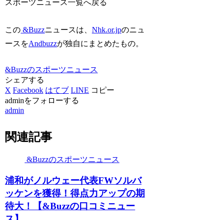
スポーツニュース一覧へ戻る
この
&Buzz
ニュースは、
Nhk.or.jp
のニュ
ースを
Andbuzz
が独自にまとめたもの。
&Buzzのスポーツニュース
シェアする
X
Facebook
はてブ
LINE
コピー
adminをフォローする
admin
関連記事
&Buzzのスポーツニュース
浦和がノルウェー代表FWソルバ
ッケンを獲得！得点力アップの期
待大！【&Buzzの口コミニュー
ス】