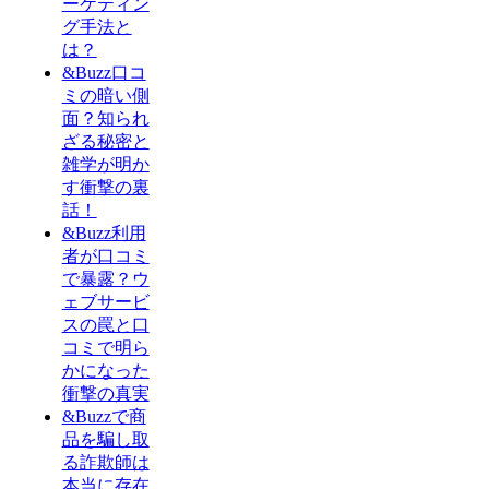
ーケティン
グ手法と
は？
&Buzz口コ
ミの暗い側
面？知られ
ざる秘密と
雑学が明か
す衝撃の裏
話！
&Buzz利用
者が口コミ
で暴露？ウ
ェブサービ
スの罠と口
コミで明ら
かになった
衝撃の真実
&Buzzで商
品を騙し取
る詐欺師は
本当に存在