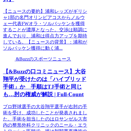
【ニュースの要約】浦和レッズがギリシ
ャ1部の名門オリンピアコスからノルウ
ェー代表FWオラ・ソルバッケンを獲得
することが濃厚となった。交渉は順調に
進んでおり、浦和は得点力アップを期待
している。【ニュースの背景】：浦和が
ソルバッケン獲得に動く浦...
&Buzzのスポーツニュース
【&Buzzの口コミニュース】大谷
翔平が受けたのは「ハイブリッド
手術」か 手順はTJ手術と同じ
も…肘の権威が解説 | Full-Count
プロ野球選手の大谷翔平選手が右肘の手
術を受け、成功したことが発表されまし
た。手術を担当したのはロサンゼルス市
内の整形外科クリニックのニール・エラ