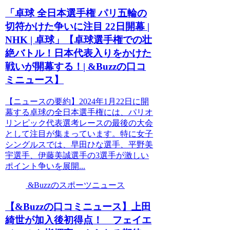
「卓球 全日本選手権 パリ五輪の
切符かけた争いに注目 22日開幕 |
NHK | 卓球」【卓球選手権での壮
絶バトル！日本代表入りをかけた
戦いが開幕する！| &Buzzの口コ
ミニュース】
【ニュースの要約】2024年1月22日に開
幕する卓球の全日本選手権には、パリオ
リンピック代表選考レースの最後の大会
として注目が集まっています。特に女子
シングルスでは、早田ひな選手、平野美
宇選手、伊藤美誠選手の3選手が激しい
ポイント争いを展開...
&Buzzのスポーツニュース
【&Buzzの口コミニュース】上田
綺世が加入後初得点！ フェイエ