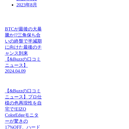
2023年8月
BTCが最後の大暴
騰か!?三角保ち合
いの終盤で半減期
に向けた最後のチ
ャンス到来
【&Buzzの口コミ
ニュース】
2024.04.09
【&Buzzの口コミ
ニュース】プロ仕
様の色再現性を自
宅で!EIZO
ColorEdgeモニタ
ーが驚きの
17%OFF、ハード