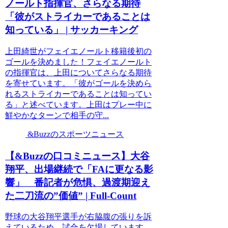
ノールト指揮官、さらなる期待
「彼がストライカーであることは
知っている」 | サッカーキング
上田綺世がフェイエノールト移籍後初の
ゴールを決めました！フェイエノールト
の指揮官は、上田についてさらなる期待
を寄せています。「彼がゴールを決めら
れるストライカーであることは知ってい
る」と述べています。上田はプレー中に
鮮やかなターンで相手の守...
&Buzzのスポーツニュース
【&Buzzの口コミニュース】大谷
翔平、出場継続で「FAに更なる影
響」 番記者が危惧、過渡期迎え
た二刀流の”価値” | Full-Count
野球の大谷翔平選手が右脇腹の張りを訴
えているため、試合を欠場しています。