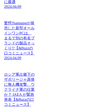
に最適
2024.04.09
驚愕!Samsungが発
売した新型オール
インワンPCは、
まるで別の有名ブ
ランドの製品そっ
くり!?【&Buzzの
口コミニュース】
2024.04.09
ロシア軍占拠下の
ザポリージャ原発
に無人機攻撃、ウ
クライナ軍の仕業
か？ IAEA が緊急
発表【&Buzzの口
コミニュース】