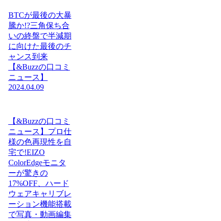
BTCが最後の大暴
騰か!?三角保ち合
いの終盤で半減期
に向けた最後のチ
ャンス到来
【&Buzzの口コミ
ニュース】
2024.04.09
【&Buzzの口コミ
ニュース】プロ仕
様の色再現性を自
宅で!EIZO
ColorEdgeモニタ
ーが驚きの
17%OFF、ハード
ウェアキャリブレ
ーション機能搭載
で写真・動画編集