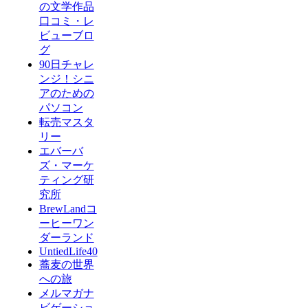
の文学作品
口コミ・レ
ビューブロ
グ
90日チャレ
ンジ！シニ
アのための
パソコン
転売マスタ
リー
エバーバ
ズ・マーケ
ティング研
究所
BrewLandコ
ーヒーワン
ダーランド
UntiedLife40
蕎麦の世界
への旅
メルマガナ
ビゲーショ