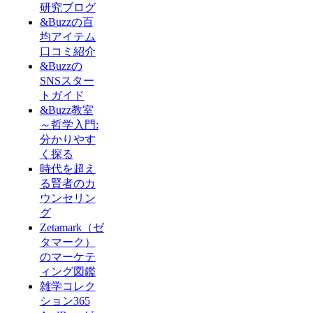
研究ブログ
&Buzzの百
均アイテム
口コミ紹介
&Buzzの
SNSスター
トガイド
&Buzz教室
～哲学入門:
分かりやす
く探る
時代を超え
る賢者のカ
ウンセリン
グ
Zetamark（ゼ
タマーク）
のマーケテ
ィング図鑑
雑学コレク
ション365