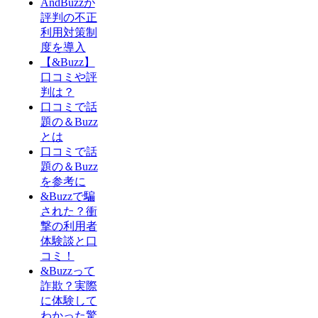
AndBuzzが
評判の不正
利用対策制
度を導入
【&Buzz】
口コミや評
判は？
口コミで話
題の＆Buzz
とは
口コミで話
題の＆Buzz
を参考に
&Buzzで騙
された？衝
撃の利用者
体験談と口
コミ！
&Buzzって
詐欺？実際
に体験して
わかった驚