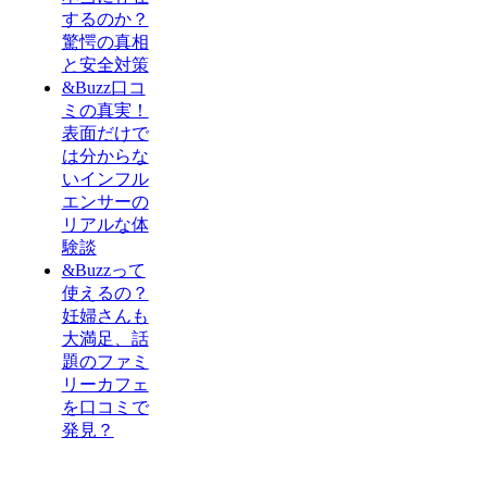
するのか？
驚愕の真相
と安全対策
&Buzz口コ
ミの真実！
表面だけで
は分からな
いインフル
エンサーの
リアルな体
験談
&Buzzって
使えるの？
妊婦さんも
大満足、話
題のファミ
リーカフェ
を口コミで
発見？