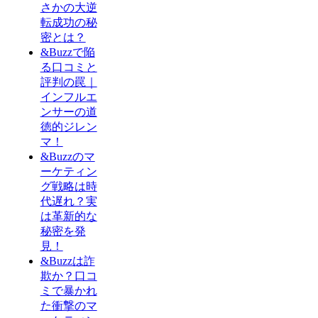
さかの大逆
転成功の秘
密とは？
&Buzzで陥
る口コミと
評判の罠｜
インフルエ
ンサーの道
徳的ジレン
マ！
&Buzzのマ
ーケティン
グ戦略は時
代遅れ？実
は革新的な
秘密を発
見！
&Buzzは詐
欺か？口コ
ミで暴かれ
た衝撃のマ