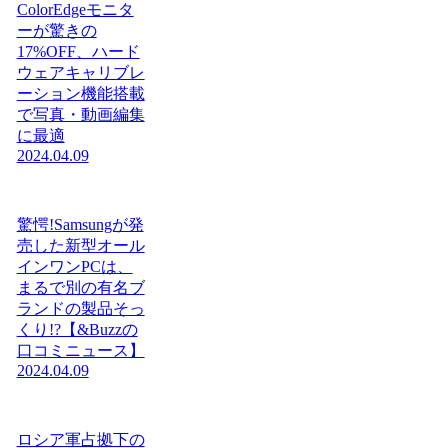
ColorEdgeモニタ
ーが驚きの
17%OFF、ハード
ウェアキャリブレ
ーション機能搭載
で写真・動画編集
に最適
2024.04.09
驚愕!Samsungが発
売した新型オール
インワンPCは、
まるで別の有名ブ
ランドの製品そっ
くり!?【&Buzzの
口コミニュース】
2024.04.09
ロシア軍占拠下の