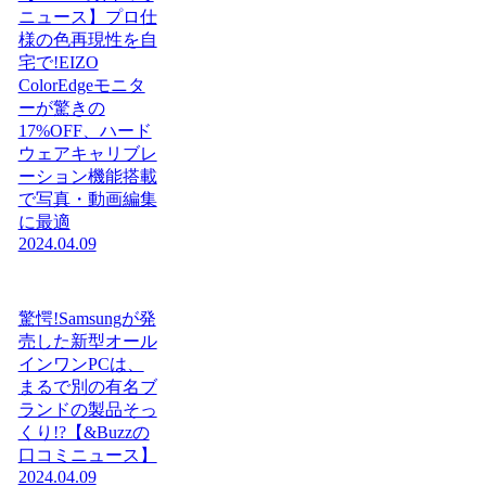
ニュース】プロ仕
様の色再現性を自
宅で!EIZO
ColorEdgeモニタ
ーが驚きの
17%OFF、ハード
ウェアキャリブレ
ーション機能搭載
で写真・動画編集
に最適
2024.04.09
驚愕!Samsungが発
売した新型オール
インワンPCは、
まるで別の有名ブ
ランドの製品そっ
くり!?【&Buzzの
口コミニュース】
2024.04.09