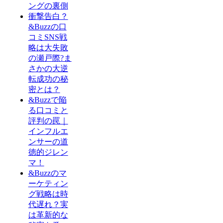
ングの裏側
衝撃告白？
&Buzzの口
コミSNS戦
略は大失敗
の瀬戸際?ま
さかの大逆
転成功の秘
密とは？
&Buzzで陥
る口コミと
評判の罠｜
インフルエ
ンサーの道
徳的ジレン
マ！
&Buzzのマ
ーケティン
グ戦略は時
代遅れ？実
は革新的な