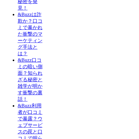
秘密を発
見！
&Buzzは詐
欺か？口コ
ミで暴かれ
た衝撃のマ
ーケティン
グ手法と
は？
&Buzz口コ
ミの暗い側
面？知られ
ざる秘密と
雑学が明か
す衝撃の裏
話！
&Buzz利用
者が口コミ
で暴露？ウ
ェブサービ
スの罠と口
コミで明ら