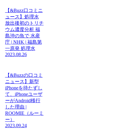
【&Buzz口コミニ
ュース】処理水
放出後初のトリチ
ウム濃度分析 福
島沖の魚で 水産
庁 | NHK | 福島第
一原発 処理水
2023.08.26
【&Buzzの口コミ
ニュース】新型
iPhoneを待たずし
て、iPhoneユーザ
ーがAndroid移行
した理由 |
ROOMIE（ルーミ
ー）
2023.09.24