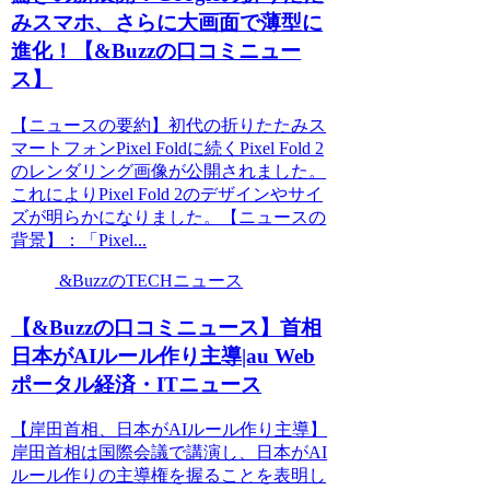
みスマホ、さらに大画面で薄型に
進化！【&Buzzの口コミニュー
ス】
【ニュースの要約】初代の折りたたみス
マートフォンPixel Foldに続くPixel Fold 2
のレンダリング画像が公開されました。
これによりPixel Fold 2のデザインやサイ
ズが明らかになりました。【ニュースの
背景】：「Pixel...
&BuzzのTECHニュース
【&Buzzの口コミニュース】首相
日本がAIルール作り主導|au Web
ポータル経済・ITニュース
【岸田首相、日本がAIルール作り主導】
岸田首相は国際会議で講演し、日本がAI
ルール作りの主導権を握ることを表明し