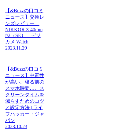
【&Buzzの口コミ
ニュース】交換レ
ンズレビュー：
NIKKOR Z 40mm
f/2（SE） – デジ
カメ Watch
2023.11.29
【&Buzzの口コミ
ニュース】中毒性
が高い、寝る前の
スマホ時間…。ス
クリーンタイムを
減らすためのコツ
と設定方法 | ライ
フハッカー・ジャ
パン
2023.10.23