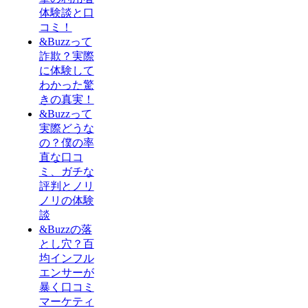
体験談と口
コミ！
&Buzzって
詐欺？実際
に体験して
わかった驚
きの真実！
&Buzzって
実際どうな
の？僕の率
直な口コ
ミ、ガチな
評判とノリ
ノリの体験
談
&Buzzの落
とし穴？百
均インフル
エンサーが
暴く口コミ
マーケティ