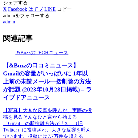
シェアする
X
Facebook
はてブ
LINE
コピー
adminをフォローする
admin
関連記事
&BuzzのTECHニュース
【&Buzzの口コミニュース】
Gmailの容量がいっぱいに 1年以
上前の未読メール一括削除の方法
が話題 (2023年10月28日掲載) – ラ
イブドアニュース
【写真】大きな反響を呼んだ、実際の投
稿を見るそんなひと言から始まる
「Gmail」の断捨離方法が「X」（旧
Twitter）に投稿され、大きな反響を呼ん
でいます。投稿には7.7万件を超える