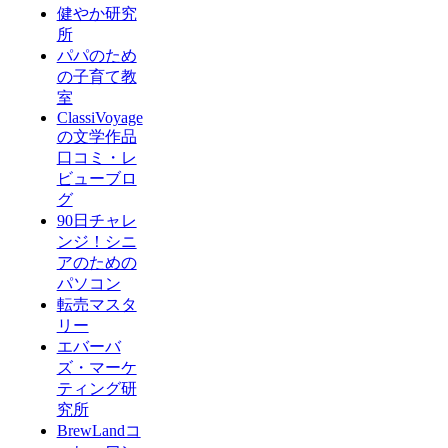
健やか研究
所
パパのため
の子育て教
室
ClassiVoyage
の文学作品
口コミ・レ
ビューブロ
グ
90日チャレ
ンジ！シニ
アのための
パソコン
転売マスタ
リー
エバーバ
ズ・マーケ
ティング研
究所
BrewLandコ