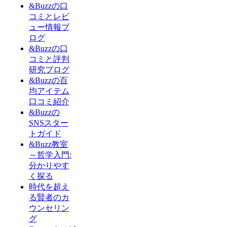
&Buzzの口
コミとレビ
ュー情報ブ
ログ
&Buzzの口
コミと評判
研究ブログ
&Buzzの百
均アイテム
口コミ紹介
&Buzzの
SNSスター
トガイド
&Buzz教室
～哲学入門:
分かりやす
く探る
時代を超え
る賢者のカ
ウンセリン
グ