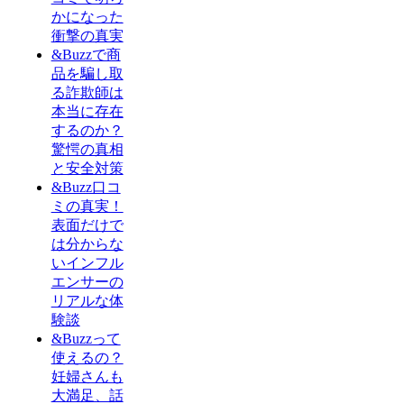
かになった
衝撃の真実
&Buzzで商
品を騙し取
る詐欺師は
本当に存在
するのか？
驚愕の真相
と安全対策
&Buzz口コ
ミの真実！
表面だけで
は分からな
いインフル
エンサーの
リアルな体
験談
&Buzzって
使えるの？
妊婦さんも
大満足、話