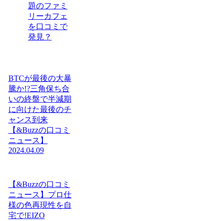
題のファミ
リーカフェ
を口コミで
発見？
BTCが最後の大暴
騰か!?三角保ち合
いの終盤で半減期
に向けた最後のチ
ャンス到来
【&Buzzの口コミ
ニュース】
2024.04.09
【&Buzzの口コミ
ニュース】プロ仕
様の色再現性を自
宅で!EIZO