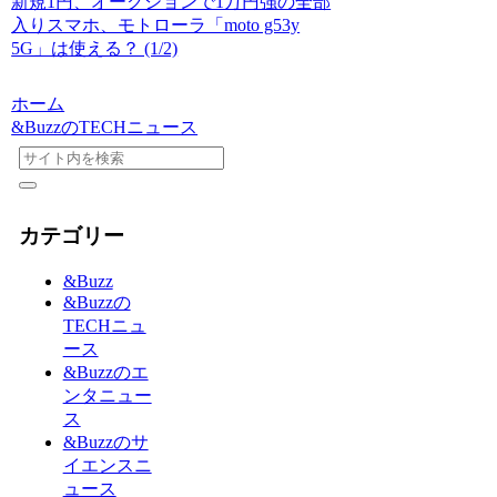
新規1円、オークションで1万円強の全部
入りスマホ、モトローラ「moto g53y
5G」は使える？ (1/2)
ホーム
&BuzzのTECHニュース
カテゴリー
&Buzz
&Buzzの
TECHニュ
ース
&Buzzのエ
ンタニュー
ス
&Buzzのサ
イエンスニ
ュース