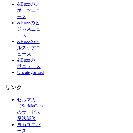
&Buzzのス
ポーツニュ
ース
&Buzzのビ
ジネスニュ
ース
&Buzzのヘ
ルスケアニ
ュース
&Buzzの一
般ニュース
Uncategorized
リンク
セルマカ
（SerMaCar）
のサービス
魔法絨毯
ヨガユニバ
ース