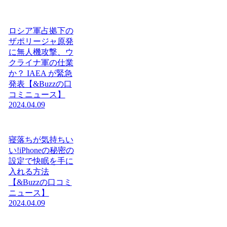
ロシア軍占拠下の
ザポリージャ原発
に無人機攻撃、ウ
クライナ軍の仕業
か？ IAEA が緊急
発表【&Buzzの口
コミニュース】
2024.04.09
寝落ちが気持ちい
い!iPhoneの秘密の
設定で快眠を手に
入れる方法
【&Buzzの口コミ
ニュース】
2024.04.09