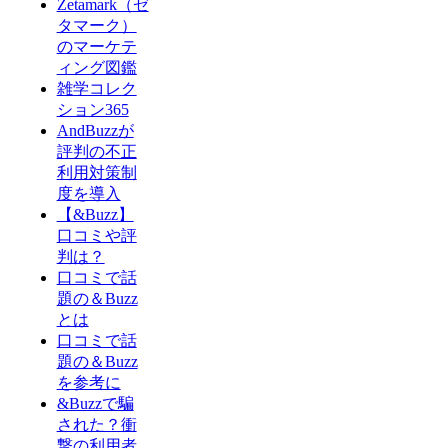
Zetamark（ゼ
タマーク）
のマーケテ
ィング図鑑
雑学コレク
ション365
AndBuzzが
評判の不正
利用対策制
度を導入
【&Buzz】
口コミや評
判は？
口コミで話
題の＆Buzz
とは
口コミで話
題の＆Buzz
を参考に
&Buzzで騙
された？衝
撃の利用者