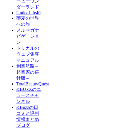
ーヒーワン
ダーランド
UntiedLife40
蕎麦の世界
への旅
メルマガナ
ビゲーショ
ン
トリカルの
ウェブ集客
マニュアル
創業航路～
起業家の羅
針盤～
TotalBeautyQuest
&BUZZのニ
ュースチャ
ンネル
&Buzzの口
コミと評判
情報まとめ
ブログ