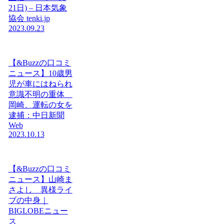
21日) – 日本気象
協会 tenki.jp
2023.09.23
【&Buzzの口コミ
ニュース】10歳男
児が車にはねられ
意識不明の重体
岡崎、運転の女を
逮捕：中日新聞
Web
2023.10.13
【&Buzzの口コミ
ニュース】山崎ま
さよし 異様ライ
ブの中身｜
BIGLOBEニュー
ス