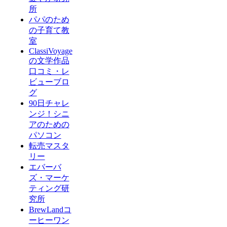
所
パパのため
の子育て教
室
ClassiVoyage
の文学作品
口コミ・レ
ビューブロ
グ
90日チャレ
ンジ！シニ
アのための
パソコン
転売マスタ
リー
エバーバ
ズ・マーケ
ティング研
究所
BrewLandコ
ーヒーワン