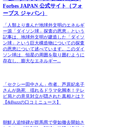
Forbes JAPAN 公式サイト（フォ
ーブス ジャパン）
「人類より進んだ地球外文明のエネルギ
ー源「ダイソン球」探査の恩恵」という
記事は、地球外文明が建造した「ダイソ
ン球」という巨大構造物についての探査
の恩恵について述べています。このダイ
ソン球は、恒星の周囲を取り囲むように
存在し、膨大なエネルギー...
「セクシー田中さん」作者、芦原妃名子
さんが急死 揺れるドラマ化脚本！テレ
ビ局との意見対立が隠された真相とは？
【&Buzzの口コミニュース】
朝鮮人追悼碑が群馬県で突如撤去開始さ