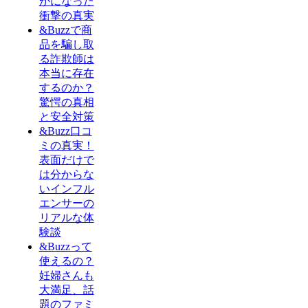
かになった
衝撃の真実
&Buzzで商
品を騙し取
る詐欺師は
本当に存在
するのか？
驚愕の真相
と安全対策
&Buzz口コ
ミの真実！
表面だけで
は分からな
いインフル
エンサーの
リアルな体
験談
&Buzzって
使えるの？
妊婦さんも
大満足、話
題のファミ