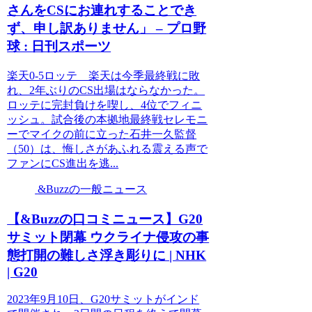
さんをCSにお連れすることでき
ず、申し訳ありません」 – プロ野
球 : 日刊スポーツ
楽天0-5ロッテ 楽天は今季最終戦に敗
れ、2年ぶりのCS出場はならなかった。
ロッテに完封負けを喫し、4位でフィニ
ッシュ。試合後の本拠地最終戦セレモニ
ーでマイクの前に立った石井一久監督
（50）は、悔しさがあふれる震える声で
ファンにCS進出を逃...
&Buzzの一般ニュース
【&Buzzの口コミニュース】G20
サミット閉幕 ウクライナ侵攻の事
態打開の難しさ浮き彫りに | NHK
| G20
2023年9月10日、G20サミットがインド