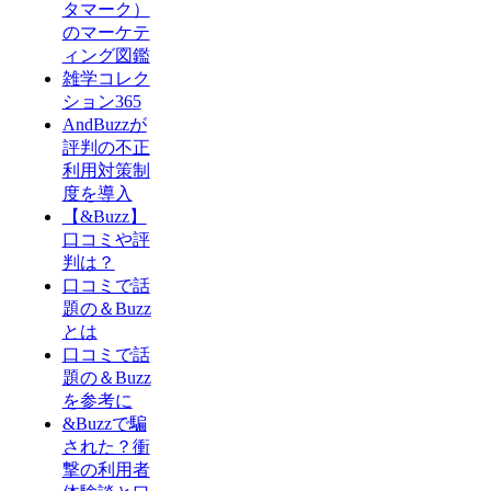
タマーク）
のマーケテ
ィング図鑑
雑学コレク
ション365
AndBuzzが
評判の不正
利用対策制
度を導入
【&Buzz】
口コミや評
判は？
口コミで話
題の＆Buzz
とは
口コミで話
題の＆Buzz
を参考に
&Buzzで騙
された？衝
撃の利用者