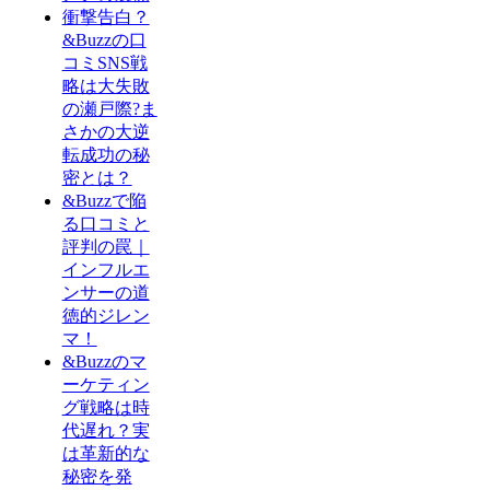
衝撃告白？
&Buzzの口
コミSNS戦
略は大失敗
の瀬戸際?ま
さかの大逆
転成功の秘
密とは？
&Buzzで陥
る口コミと
評判の罠｜
インフルエ
ンサーの道
徳的ジレン
マ！
&Buzzのマ
ーケティン
グ戦略は時
代遅れ？実
は革新的な
秘密を発