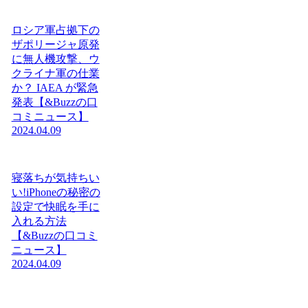
ロシア軍占拠下の
ザポリージャ原発
に無人機攻撃、ウ
クライナ軍の仕業
か？ IAEA が緊急
発表【&Buzzの口
コミニュース】
2024.04.09
寝落ちが気持ちい
い!iPhoneの秘密の
設定で快眠を手に
入れる方法
【&Buzzの口コミ
ニュース】
2024.04.09