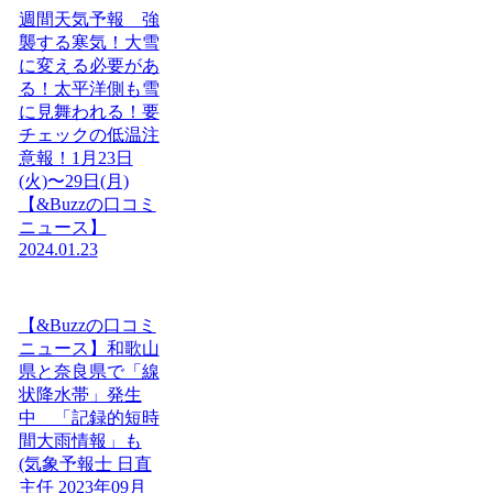
週間天気予報 強
襲する寒気！大雪
に変える必要があ
る！太平洋側も雪
に見舞われる！要
チェックの低温注
意報！1月23日
(火)〜29日(月)
【&Buzzの口コミ
ニュース】
2024.01.23
【&Buzzの口コミ
ニュース】和歌山
県と奈良県で「線
状降水帯」発生
中 「記録的短時
間大雨情報」も
(気象予報士 日直
主任 2023年09月