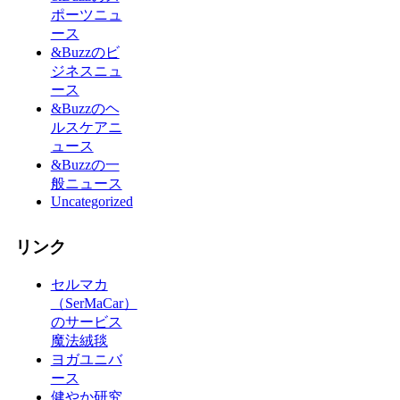
ポーツニュ
ース
&Buzzのビ
ジネスニュ
ース
&Buzzのヘ
ルスケアニ
ュース
&Buzzの一
般ニュース
Uncategorized
リンク
セルマカ
（SerMaCar）
のサービス
魔法絨毯
ヨガユニバ
ース
健やか研究