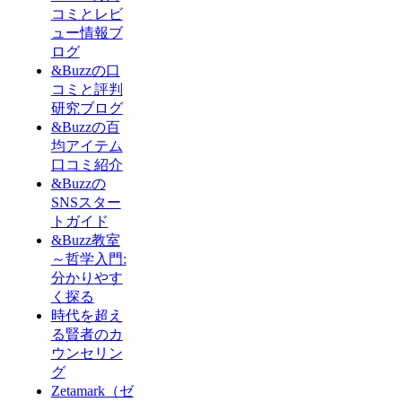
コミとレビ
ュー情報ブ
ログ
&Buzzの口
コミと評判
研究ブログ
&Buzzの百
均アイテム
口コミ紹介
&Buzzの
SNSスター
トガイド
&Buzz教室
～哲学入門:
分かりやす
く探る
時代を超え
る賢者のカ
ウンセリン
グ
Zetamark（ゼ