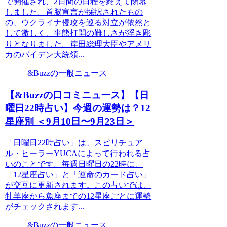
で開催され、2日間の日程を終えて閉幕
しました。首脳宣言が採択されたもの
の、ウクライナ侵攻を巡る対立が依然と
して激しく、事態打開の難しさが浮き彫
りとなりました。岸田総理大臣やアメリ
カのバイデン大統領...
&Buzzの一般ニュース
【&Buzzの口コミニュース】【日
曜日22時占い】今週の運勢は？12
星座別 ＜9月10日〜9月23日＞
「日曜日22時占い」は、スピリチュア
ル・ヒーラーYUCAによって行われる占
いのことです。毎週日曜日の22時に、
「12星座占い」と「運命のカード占い」
が交互に更新されます。この占いでは、
牡羊座から魚座までの12星座ごとに運勢
がチェックされます...
&Buzzの一般ニュース