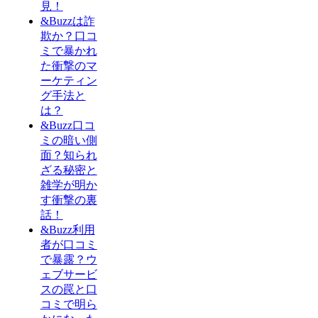
見！
&Buzzは詐
欺か？口コ
ミで暴かれ
た衝撃のマ
ーケティン
グ手法と
は？
&Buzz口コ
ミの暗い側
面？知られ
ざる秘密と
雑学が明か
す衝撃の裏
話！
&Buzz利用
者が口コミ
で暴露？ウ
ェブサービ
スの罠と口
コミで明ら