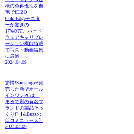
様の色再現性を自
宅で!EIZO
ColorEdgeモニタ
ーが驚きの
17%OFF、ハード
ウェアキャリブレ
ーション機能搭載
で写真・動画編集
に最適
2024.04.09
驚愕!Samsungが発
売した新型オール
インワンPCは、
まるで別の有名ブ
ランドの製品そっ
くり!?【&Buzzの
口コミニュース】
2024.04.09