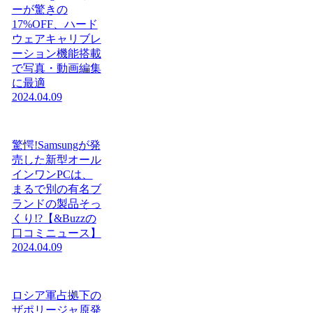
ーが驚きの
17%OFF、ハード
ウェアキャリブレ
ーション機能搭載
で写真・動画編集
に最適
2024.04.09
驚愕!Samsungが発
売した新型オール
インワンPCは、
まるで別の有名ブ
ランドの製品そっ
くり!?【&Buzzの
口コミニュース】
2024.04.09
ロシア軍占拠下の
ザポリージャ原発