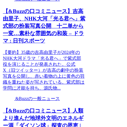
【&Buzzの口コミニュース】吉高
由里子、NHK大河「光る君へ」紫
式部の扮装写真公開 十二単から
一変…素朴な雰囲気の和装 – ドラ
マ : 日刊スポーツ
【要約】35歳の吉高由里子が2024年の
NHK大河ドラマ「光る君へ」で紫式部
役を演じることが発表された。公式
X（旧ツイッター）が吉高の劇中の扮装
写真を公開し、赤い着物の上に黄色の羽
織を重ねた姿が写されている。紫式部は
学問に才能を持ち、源氏物...
&Buzzの一般ニュース
【&Buzzの口コミニュース】人類
より進んだ地球外文明のエネルギ
ー源「ダイソン球」探査の恩恵 |