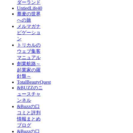
ダーランド
UntiedLife40
蕎麦の世界
への旅
メルマガナ
ビゲーショ
ン
トリカルの
ウェブ集客
マニュアル
創業航路～
起業家の羅
針盤～
TotalBeautyQuest
&BUZZのニ
ュースチャ
ンネル
&Buzzの口
コミと評判
情報まとめ
ブログ
&Buzzの口