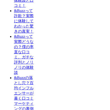
体験談と口
コミ！
&Buzzって
詐欺？実際
に体験して
わかった驚
きの真実！
&Buzzって
実際どうな
の？僕の率
直な口コ
ミ、ガチな
評判とノリ
ノリの体験
談
&Buzzの落
とし穴？百
均インフル
エンサーが
暴く口コミ
マーケティ
ングの裏側