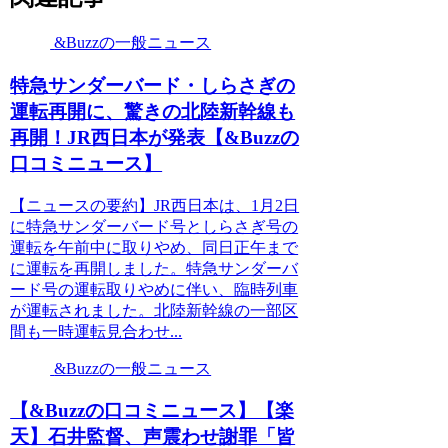
&Buzzの一般ニュース
特急サンダーバード・しらさぎの
運転再開に、驚きの北陸新幹線も
再開！JR西日本が発表【&Buzzの
口コミニュース】
【ニュースの要約】JR西日本は、1月2日
に特急サンダーバード号としらさぎ号の
運転を午前中に取りやめ、同日正午まで
に運転を再開しました。特急サンダーバ
ード号の運転取りやめに伴い、臨時列車
が運転されました。北陸新幹線の一部区
間も一時運転見合わせ...
&Buzzの一般ニュース
【&Buzzの口コミニュース】【楽
天】石井監督、声震わせ謝罪「皆