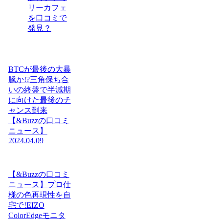
リーカフェ
を口コミで
発見？
BTCが最後の大暴
騰か!?三角保ち合
いの終盤で半減期
に向けた最後のチ
ャンス到来
【&Buzzの口コミ
ニュース】
2024.04.09
【&Buzzの口コミ
ニュース】プロ仕
様の色再現性を自
宅で!EIZO
ColorEdgeモニタ