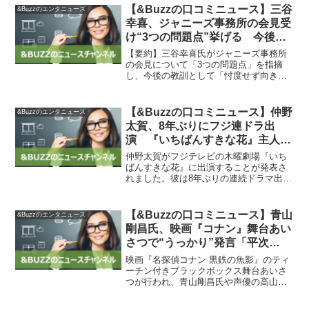
ッシュアワーのタンゴ」「月に憑かれた
【&Buzzの口コミニュース】三谷
&Buzzのエンタニュース
ピエロ」などがあります。...
幸喜、ジャニーズ事務所の会見受
け“3つの問題点”挙げる 今後へ
の教訓も「忖度せず向かい合うこ
【要約】三谷幸喜氏がジャニーズ事務所
とができるか」 | ORICON NEWS
の会見について「3つの問題点」を指摘
し、今後の教訓として「忖度せず向き合
うことができるか」と述べました。【感
想】マーケティング担当者として、三谷
幸喜氏の指摘は非常に興味深く、今後の
【&Buzzの口コミニュース】仲野
&Buzzのエンタニュース
対応が注目されると感じま...
太賀、8年ぶりにフジ連ドラ出
演 『いちばんすきな花』主人公
の1人・潮ゆくえ（多部未華子）
仲野太賀がフジテレビの木曜劇場『いち
が心許した男友達役 | ORICON
ばんすきな花』に出演することが発表さ
れました。彼は8年ぶりの連続ドラマ出演
NEWS
で、多部未華子演じる主人公の心許した
男友達役を演じます。仲野太賀は若手俳
優として注目されており、これからの活
【&Buzzの口コミニュース】青山
&Buzzのエンタニュース
躍が楽しみです。&Bu...
剛昌氏、映画『コナン』舞台あい
さつで“うっかり”発言「平次
が…」 次作予告に会場どよめき
映画『名探偵コナン 黒鉄の魚影』のティ
| ORICON NEWS
ーチン付きブラックボックス舞台あいさ
つが行われ、青山剛昌氏や声優の高山み
なみらが出席しました。アニメ映画シリ
ーズの最新作である本作は、大人気キャ