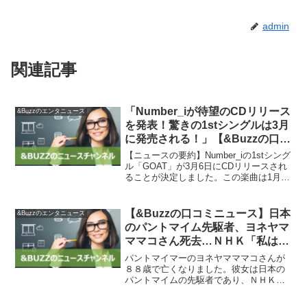
admin
関連記事
「Number_iが待望のCDリリース
&Buzzのエンタニュース
を発表！驚きの1stシングルは3月
に発売される！」【&Buzzの口コ
ミニュース】
【ニュースの要約】Number_iの1stシング
ル「GOAT」が3月6日にCDリリースされ
ることが決定しました。この楽曲は1月1
日にデジタルシングルとして配信され、
公開から3日で1000万再生を突破するなど
話題を集めています。シングルは3形...
【&Buzzの口コミニュース】日本
&Buzzのエンタニュース
のパントマイム先駆者、ヨネヤマ
ママコさん死去…ＮＨＫ「私はパ
ック」で人気 : 読売新聞
パントマイマーのヨネヤマママコさんが
８８歳で亡くなりました。彼女は日本の
パントマイムの先駆者であり、ＮＨＫの
テレビ番組「私はパック」で人気を集め
ました。彼女の代表作には「新宿駅・ラ