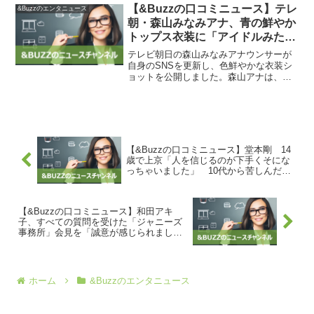
ラクターである江戸川コナンの活躍を描
【&Buzzの口コミニュース】テレ
&Buzzのエンタニュース
いた作品です。舞台あい...
朝・森山みなみアナ、青の鮮やか
トップス衣装に「アイドルみたい
です」など絶賛の声 : スポーツ報
テレビ朝日の森山みなみアナウンサーが
知
自身のSNSを更新し、色鮮やかな衣装シ
ョットを公開しました。森山アナは、テ
レビ朝日系「羽鳥慎一モーニングショ
ー」にアシスタントとして出演してお
り、その番組で大谷選手のMVP獲得の瞬
間を伝えました。彼女はイ...
【&Buzzの口コミニュース】堂本剛 14
歳で上京「人を信じるのが下手くそにな
っちゃいました」 10代から苦しんだ病
気にも言及（スポニチ） | 毎日新聞
【&Buzzの口コミニュース】和田アキ
子、すべての質問を受けた「ジャニーズ
事務所」会見を「誠意が感じられまし
た」 : スポーツ報知
ホーム
&Buzzのエンタニュース