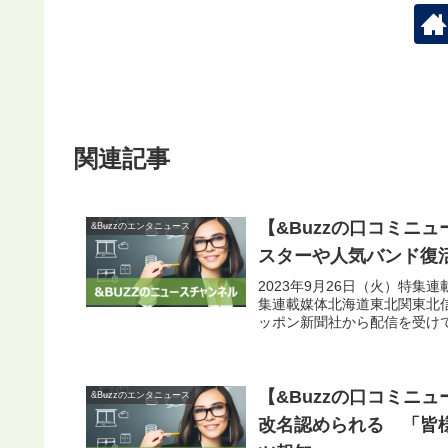
関連記事
【&Buzzの口コミニ
&Buzzのエンタニュース
スターや人気バンド復活
2023年9月26日（火）特
集連載媒体北海道東北関東北
ッポン新聞社から配信を受けて
【&Buzzの口コミニ
&Buzzのエンタニュース
改名認められる 「皆様