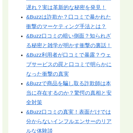
遅れ？実は革新的な秘密を発見！
&Buzzは詐欺か？口コミで暴かれた
衝撃のマーケティング手法とは？
&Buzz口コミの暗い側面？知られざ
る秘密と雑学が明かす衝撃の裏話！
&Buzz利用者が口コミで暴露？ウェ
ブサービスの罠と口コミで明らかに
なった衝撃の真実
&Buzzで商品を騙し取る詐欺師は本
当に存在するのか？驚愕の真相と安
全対策
&Buzz口コミの真実！表面だけでは
分からないインフルエンサーのリア
ルな体験談