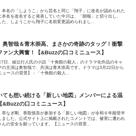
、本名の「しようこ」から芸名と同じ「翔子」に改名が認められた
に本名を改名すると発表していた中川は、「朗報」と切り出し、
た、しようこから翔子に名前変更認められまし...
」奥智哉＆青木崇高、まさかの奇跡のタッグ！衝撃
ァン大興奮！【&Buzzの口コミニュース】
2月7日、綾辻行人氏の小説「十角館の殺人」のドラマ化作品のキャ
マの主演は奥智哉で、共演は青木崇高です。ドラマは3月22日から
ニュースの背景】：「十角館の殺人...
いても想い続ける「新しい地図」メンバーによる温
&Buzzの口コミニュース】
、草なぎ剛、香取慎吾が参加する「新しい地図」が令和６年能登半
しました。公式サイト上に掲載されたコメントでは、被害に遭われ
んの安全を願っています。【ニュースの背景...