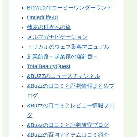
BrewLandコーヒーワンダーランド
UntiedLife40
蕎麦の世界への旅
メルマガナビゲーション
トリカルのウェブ集客マニュアル
創業航路～起業家の羅針盤～
TotalBeautyQuest
&BUZZのニュースチャンネル
&Buzzの口コミと評判情報まとめブ
ログ
&Buzzの口コミとレビュー情報ブロ
グ
&Buzzの口コミと評判研究ブログ
&Buzzの百均アイテム口コミ紹介