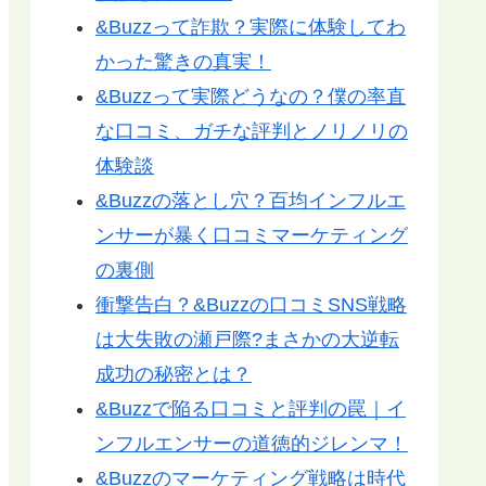
&Buzzって詐欺？実際に体験してわ
かった驚きの真実！
&Buzzって実際どうなの？僕の率直
な口コミ、ガチな評判とノリノリの
体験談
&Buzzの落とし穴？百均インフルエ
ンサーが暴く口コミマーケティング
の裏側
衝撃告白？&Buzzの口コミSNS戦略
は大失敗の瀬戸際?まさかの大逆転
成功の秘密とは？
&Buzzで陥る口コミと評判の罠｜イ
ンフルエンサーの道徳的ジレンマ！
&Buzzのマーケティング戦略は時代