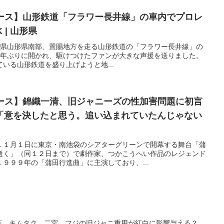
ュース】山形鉄道「フラワー長井線」の車内でプロレ
 | 山形県
3分山形県山形県南部、置賜地方を走る山形鉄道の「フラワー長井線」の
4年ぶりに開かれ、駆けつけたファンが大きな声援を送りました。
いる山形鉄道を盛り上げようと地...
ュース】錦織一清、旧ジャニーズの性加害問題に初言
「意を決したと思う。追い込まれていたんじゃない
１１月１日に東京・南池袋のシアターグリーンで開幕する舞台「蒲
逝く」（同１２日まで）で劇作家、つかこうへい作品のレジェンド
９９９年の「蒲田行進曲」に主演しており、...
相葉、キムタク、二宮…フジの旧ジャニ重用が紅白に影響与える？