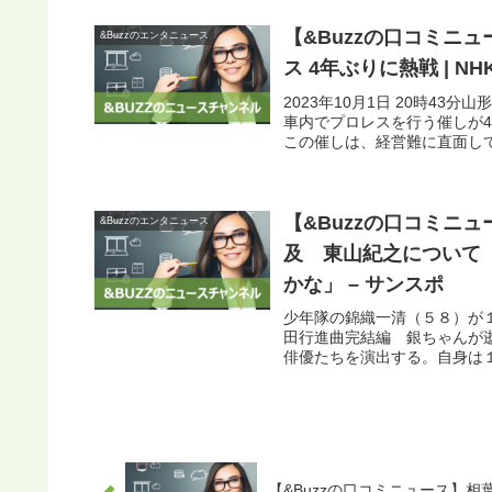
【&Buzzの口コミニ
&Buzzのエンタニュース
ス 4年ぶりに熱戦 | NHK
2023年10月1日 20時4
車内でプロレスを行う催しが
この催しは、経営難に直面して
【&Buzzの口コミニ
&Buzzのエンタニュース
及 東山紀之について
かな」 – サンスポ
少年隊の錦織一清（５８）が
田行進曲完結編 銀ちゃんが
俳優たちを演出する。自身は１
【&Buzzの口コミニュース】