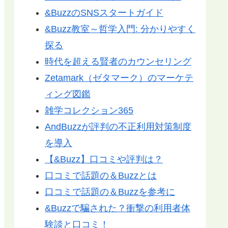
&BuzzのSNSスタートガイド
&Buzz教室～哲学入門: 分かりやすく
探る
時代を超える賢者のカウンセリング
Zetamark（ゼタマーク）のマーケテ
ィング図鑑
雑学コレクション365
AndBuzzが評判の不正利用対策制度
を導入
【&Buzz】口コミや評判は？
口コミで話題の＆Buzzとは
口コミで話題の＆Buzzを参考に
&Buzzで騙された？衝撃の利用者体
験談と口コミ！