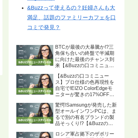
&Buzzって使えるの？妊婦さんも大
満足、話題のファミリーカフェを口
コミで発見？
BTCが最後の大暴騰か!?三
角保ち合いの終盤で半減期
に向けた最後のチャンス到
来【&Buzzの口コミニュー
ス】
【&Buzzの口コミニュー
ス】プロ仕様の色再現性を
自宅で!EIZO ColorEdgeモ
ニターが驚きの17%OFF、
ハードウェアキャリブレー
驚愕!Samsungが発売した新
ション機能搭載で写真・動
型オールインワンPCは、ま
画編集に最適
るで別の有名ブランドの製
品そっくり!?【&Buzzの口
コミニュース】
ロシア軍占拠下のザポリー