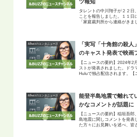
ツ報知
タレントの中川翔子が２２日
ことを報告しました。１１日
「家庭裁判所から連絡がきまし
「実写「十角館の殺人
&Buzzのエンタニュース
のキャスト発表で映画フ
【ニュースの要約】2024年
ストが発表されました。ドラ
Huluで独占配信されます。【
能登半島地震で離れて
&Buzzのエンタニュース
かなコメントが話題に【
【ニュースの要約】稲垣吾郎
島地震に関しコメントを発表
た方々にお見舞いを述べ、皆さ