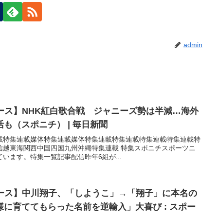
admin
ュース】NHK紅白歌合戦 ジャニーズ勢は半減…海外
も（スポニチ） | 毎日新聞
集連載特集連載媒体特集連載媒体特集連載特集連載特集連載特集連載特
信越東海関西中国四国九州沖縄特集連載 特集スポニチスポーツニ
います。特集一覧記事配信昨年6組が...
ュース】中川翔子、「しようこ」→「翔子」に本名の
に育ててもらった名前を逆輸入」大喜び : スポー