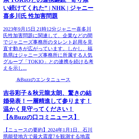
い続けてくれた” | NHK | ジャニー
喜多川氏 性加害問題
2023年9月15日 21時12分ジャニー喜多川
氏性加害問題に関連して、企業などの間
でジャニーズ事務所のタレント起用を見
直す動きが広がっています。しかし、福
島県はジャニーズ事務所に所属する人気
グループ「TOKIO」との連携を続ける考
えを示し...
&Buzzのエンタニュース
吉谷彩子＆秋元龍太朗、驚きの結
婚発表！一層精進して参ります！
温かく見守ってください！
【&Buzzの口コミニュース】
【ニュースの要約】2024年1月1日、石川
県能登地方で最大震度7を観測する地震