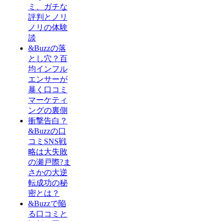
ミ、ガチな
評判とノリ
ノリの体験
談
&Buzzの落
とし穴？百
均インフル
エンサーが
暴く口コミ
マーケティ
ングの裏側
衝撃告白？
&Buzzの口
コミSNS戦
略は大失敗
の瀬戸際?ま
さかの大逆
転成功の秘
密とは？
&Buzzで陥
る口コミと