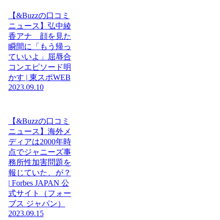
【&Buzzの口コミ
ニュース】弘中綾
香アナ 顔を見た
瞬間に「もう帰っ
ていいよ」屈辱合
コンエピソード明
かす | 東スポWEB
2023.09.10
【&Buzzの口コミ
ニュース】海外メ
ディアは2000年時
点でジャニーズ事
務所性加害問題を
報じていた、が？
| Forbes JAPAN 公
式サイト（フォー
ブス ジャパン）
2023.09.15