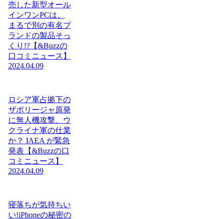
売した新型オール
インワンPCは、
まるで別の有名ブ
ランドの製品そっ
くり!?【&Buzzの
口コミニュース】
2024.04.09
ロシア軍占拠下の
ザポリージャ原発
に無人機攻撃、ウ
クライナ軍の仕業
か？ IAEA が緊急
発表【&Buzzの口
コミニュース】
2024.04.09
寝落ちが気持ちい
い!iPhoneの秘密の