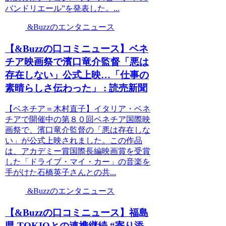
バンドリエール”を発表した。...
&Buzzのエンタニュース
【&Buzzの口コミニュース】ベネ
チア映画祭で濱口竜介監督「悪は
存在しない」公式上映…「仕事の
素晴らしさ伝わった」 : 読売新聞
【ベネチア＝木村直子】イタリア・ベネ
チアで開催中の第８０回ベネチア国際映
画祭で、濱口竜介監督の「悪は存在しな
い」が公式上映されました。この作品
は、アカデミー賞国際長編映画賞を受賞
した「ドライブ・マイ・カー」の音楽を
手がけた石橋英子さんとの共...
&Buzzのエンタニュース
【&Buzzの口コミニュース】福島
県 TOKIOとの連携継続 “寄り添