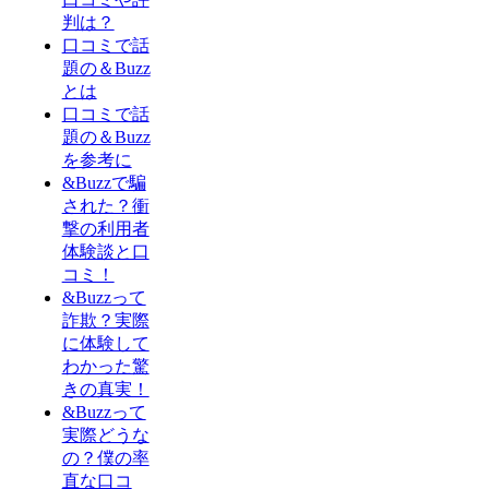
判は？
口コミで話
題の＆Buzz
とは
口コミで話
題の＆Buzz
を参考に
&Buzzで騙
された？衝
撃の利用者
体験談と口
コミ！
&Buzzって
詐欺？実際
に体験して
わかった驚
きの真実！
&Buzzって
実際どうな
の？僕の率
直な口コ