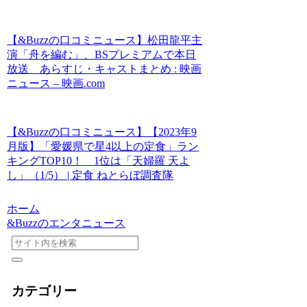
【&Buzzの口コミニュース】松田龍平主
演「舟を編む」、BSプレミアムで本日
放送 あらすじ・キャストまとめ : 映画
ニュース – 映画.com
【&Buzzの口コミニュース】【2023年9
月版】「愛媛県で星4以上の定食」ラン
キングTOP10！ 1位は「天婦羅 天よ
し」（1/5） | 定食 ねとらぼ調査隊
ホーム
&Buzzのエンタニュース
カテゴリー