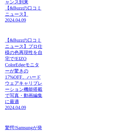
ャンス到来
【&Buzzの口コミ
ニュース】
2024.04.09
【&Buzzの口コミ
ニュース】プロ仕
様の色再現性を自
宅で!EIZO
ColorEdgeモニタ
ーが驚きの
17%OFF、ハード
ウェアキャリブレ
ーション機能搭載
で写真・動画編集
に最適
2024.04.09
驚愕!Samsungが発