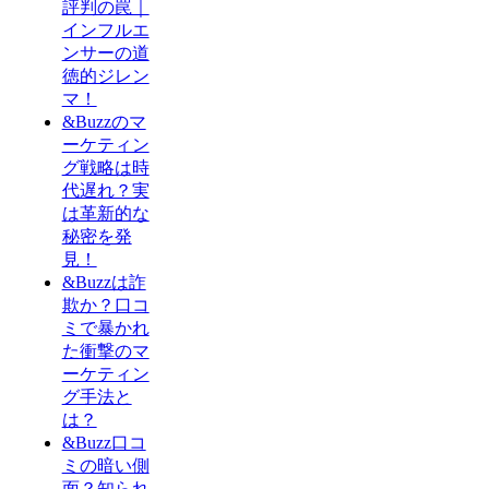
評判の罠｜
インフルエ
ンサーの道
徳的ジレン
マ！
&Buzzのマ
ーケティン
グ戦略は時
代遅れ？実
は革新的な
秘密を発
見！
&Buzzは詐
欺か？口コ
ミで暴かれ
た衝撃のマ
ーケティン
グ手法と
は？
&Buzz口コ
ミの暗い側
面？知られ