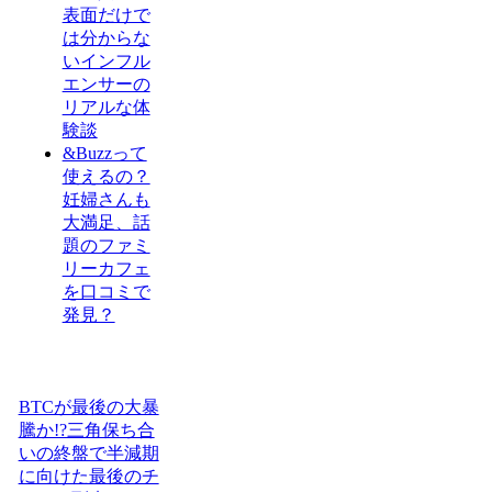
表面だけで
は分からな
いインフル
エンサーの
リアルな体
験談
&Buzzって
使えるの？
妊婦さんも
大満足、話
題のファミ
リーカフェ
を口コミで
発見？
BTCが最後の大暴
騰か!?三角保ち合
いの終盤で半減期
に向けた最後のチ