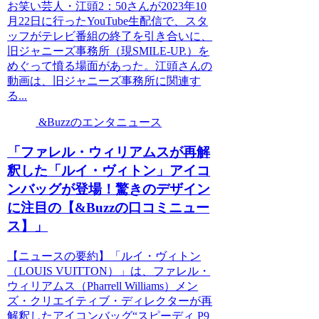
お笑い芸人・江頭2：50さんが2023年10
月22日に行ったYouTube生配信で、スタ
ッフがテレビ番組の終了を引き合いに、
旧ジャニーズ事務所（現SMILE-UP.）を
めぐって憤る場面があった。江頭さんの
動画は、旧ジャニーズ事務所に関連す
る...
&Buzzのエンタニュース
「ファレル・ウィリアムスが再解
釈した「ルイ・ヴィトン」アイコ
ンバッグが登場！驚きのデザイン
に注目の【&Buzzの口コミニュー
ス】」
【ニュースの要約】「ルイ・ヴィトン
（LOUIS VUITTON）」は、ファレル・
ウィリアムス（Pharrell Williams）メン
ズ・クリエイティブ・ディレクターが再
解釈したアイコンバッグ“スピーディ P9