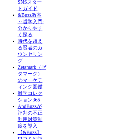
SNSスター
トガイド
&Buzz教室
～哲学入門:
分かりやす
く探る
時代を超え
る賢者のカ
ウンセリン
グ
Zetamark（ゼ
タマーク）
のマーケテ
ィング図鑑
雑学コレク
ション365
AndBuzzが
評判の不正
利用対策制
度を導入
【&Buzz】
口コミや評