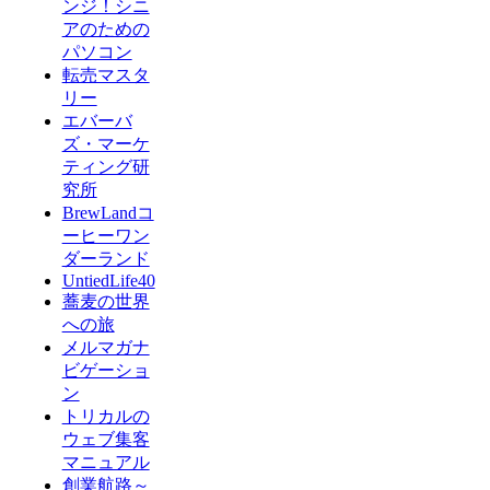
ンジ！シニ
アのための
パソコン
転売マスタ
リー
エバーバ
ズ・マーケ
ティング研
究所
BrewLandコ
ーヒーワン
ダーランド
UntiedLife40
蕎麦の世界
への旅
メルマガナ
ビゲーショ
ン
トリカルの
ウェブ集客
マニュアル
創業航路～