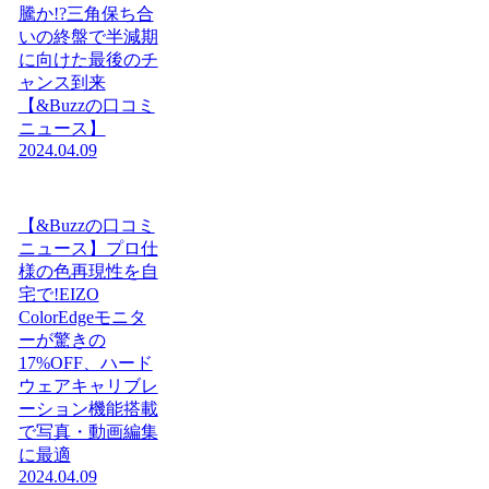
騰か!?三角保ち合
いの終盤で半減期
に向けた最後のチ
ャンス到来
【&Buzzの口コミ
ニュース】
2024.04.09
【&Buzzの口コミ
ニュース】プロ仕
様の色再現性を自
宅で!EIZO
ColorEdgeモニタ
ーが驚きの
17%OFF、ハード
ウェアキャリブレ
ーション機能搭載
で写真・動画編集
に最適
2024.04.09