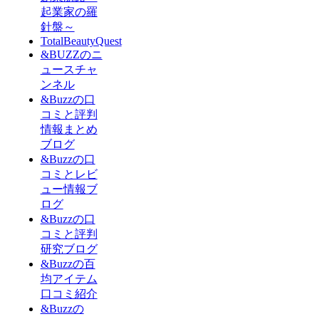
起業家の羅
針盤～
TotalBeautyQuest
&BUZZのニ
ュースチャ
ンネル
&Buzzの口
コミと評判
情報まとめ
ブログ
&Buzzの口
コミとレビ
ュー情報ブ
ログ
&Buzzの口
コミと評判
研究ブログ
&Buzzの百
均アイテム
口コミ紹介
&Buzzの