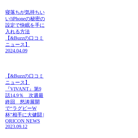
寝落ちが気持ちい
い!iPhoneの秘密の
設定で快眠を手に
入れる方法
【&Buzzの口コミ
ニュース】
2024.04.09
【&Buzzの口コミ
ニュース】
『VIVANT』第9
話14.9％ 次週最
終回 怒涛展開
で“ラグビーW
杯”相手に大健闘 |
ORICON NEWS
2023.09.12