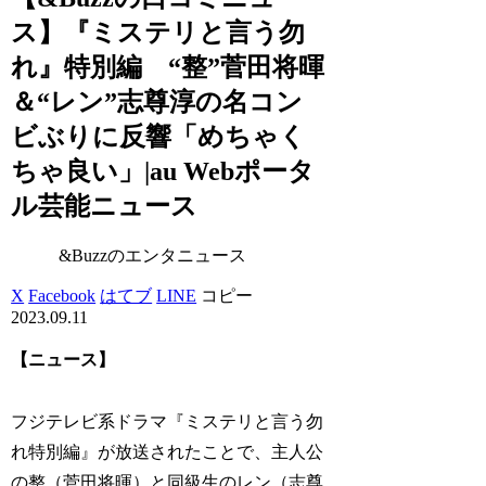
ス】『ミステリと言う勿
れ』特別編 “整”菅田将暉
＆“レン”志尊淳の名コン
ビぶりに反響「めちゃく
ちゃ良い」|au Webポータ
ル芸能ニュース
&Buzzのエンタニュース
X
Facebook
はてブ
LINE
コピー
2023.09.11
【ニュース】
フジテレビ系ドラマ『ミステリと言う勿
れ特別編』が放送されたことで、主人公
の整（菅田将暉）と同級生のレン（志尊