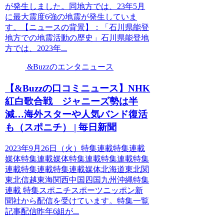
が発生しました。同地方では、23年5月
に最大震度6強の地震が発生していま
す。【ニュースの背景】：「石川県能登
地方での地震活動の歴史」石川県能登地
方では、2023年...
&Buzzのエンタニュース
【&Buzzの口コミニュース】NHK
紅白歌合戦 ジャニーズ勢は半
減…海外スターや人気バンド復活
も（スポニチ） | 毎日新聞
2023年9月26日（火）特集連載特集連載
媒体特集連載媒体特集連載特集連載特集
連載特集連載特集連載媒体北海道東北関
東北信越東海関西中国四国九州沖縄特集
連載 特集スポニチスポーツニッポン新
聞社から配信を受けています。特集一覧
記事配信昨年6組が...