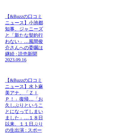
【&Buzzの口コミ
ニュース】小池都
知事、ジャニーズ
と「新たな契約行
わない」…風間俊
介さんへの委嘱は
継続 : 読売新聞
2023.09.16
【&Buzzの口コミ
ニュース】水卜麻
美アナ、「ＺＩ
Ｐ！」復帰…「お
久しぶりというこ
とになってしまい
ました」…１８日
以来、１１日ぶり
の生出演 : スポー