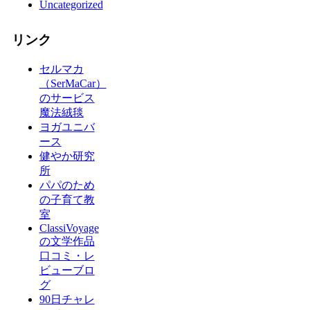
Uncategorized
リンク
セルマカ
（SerMaCar）
のサービス
魔法絨毯
ヨガユニバ
ース
健やか研究
所
パパのため
の子育て教
室
ClassiVoyage
の文学作品
口コミ・レ
ビューブロ
グ
90日チャレ