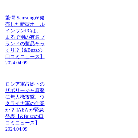
驚愕!Samsungが発
売した新型オール
インワンPCは、
まるで別の有名ブ
ランドの製品そっ
くり!?【&Buzzの
口コミニュース】
2024.04.09
ロシア軍占拠下の
ザポリージャ原発
に無人機攻撃、ウ
クライナ軍の仕業
か？ IAEA が緊急
発表【&Buzzの口
コミニュース】
2024.04.09