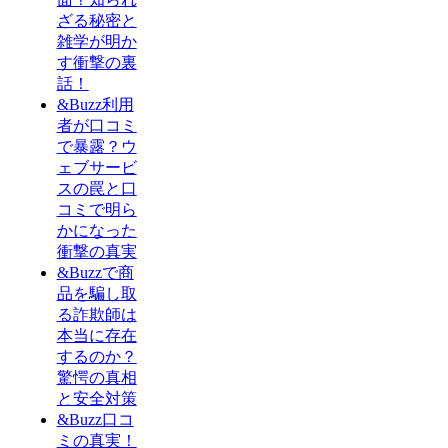
ざる秘密と
雑学が明か
す衝撃の裏
話！
&Buzz利用
者が口コミ
で暴露？ウ
ェブサービ
スの罠と口
コミで明ら
かになった
衝撃の真実
&Buzzで商
品を騙し取
る詐欺師は
本当に存在
するのか？
驚愕の真相
と安全対策
&Buzz口コ
ミの真実！