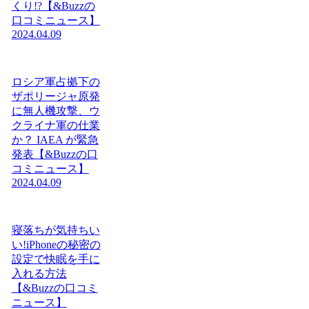
くり!?【&Buzzの
口コミニュース】
2024.04.09
ロシア軍占拠下の
ザポリージャ原発
に無人機攻撃、ウ
クライナ軍の仕業
か？ IAEA が緊急
発表【&Buzzの口
コミニュース】
2024.04.09
寝落ちが気持ちい
い!iPhoneの秘密の
設定で快眠を手に
入れる方法
【&Buzzの口コミ
ニュース】