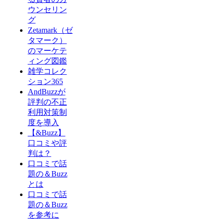
ウンセリン
グ
Zetamark（ゼ
タマーク）
のマーケテ
ィング図鑑
雑学コレク
ション365
AndBuzzが
評判の不正
利用対策制
度を導入
【&Buzz】
口コミや評
判は？
口コミで話
題の＆Buzz
とは
口コミで話
題の＆Buzz
を参考に