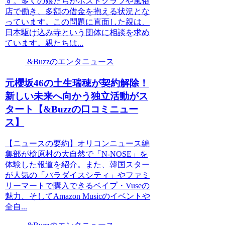
す。多くの娘たちがホストクラブや風俗
店で働き、多額の借金を抱える状況とな
っています。この問題に直面した親は、
日本駆け込み寺という団体に相談を求め
ています。親たちは...
&Buzzのエンタニュース
元櫻坂46の土生瑞穂が契約解除！
新しい未来へ向かう独立活動がス
タート【&Buzzの口コミニュー
ス】
【ニュースの要約】オリコンニュース編
集部が槍原村の大自然で「N-NOSE」を
体験した報道を紹介。また、韓国スター
が人気の「パラダイスシティ」やファミ
リーマートで購入できるベイプ・Vuseの
魅力、そしてAmazon Musicのイベントや
全自...