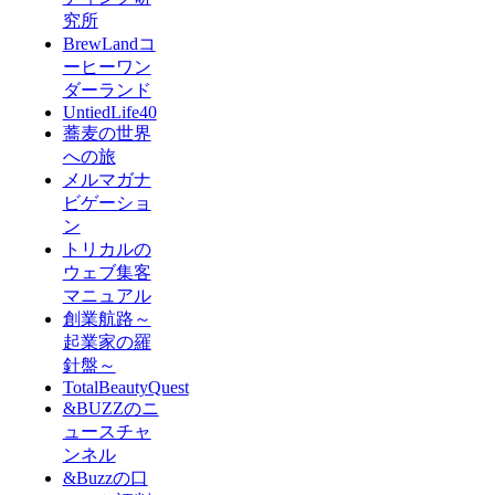
究所
BrewLandコ
ーヒーワン
ダーランド
UntiedLife40
蕎麦の世界
への旅
メルマガナ
ビゲーショ
ン
トリカルの
ウェブ集客
マニュアル
創業航路～
起業家の羅
針盤～
TotalBeautyQuest
&BUZZのニ
ュースチャ
ンネル
&Buzzの口