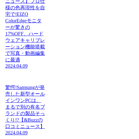
ニュース】プロ仕
様の色再現性を自
宅で!EIZO
ColorEdgeモニタ
ーが驚きの
17%OFF、ハード
ウェアキャリブレ
ーション機能搭載
で写真・動画編集
に最適
2024.04.09
驚愕!Samsungが発
売した新型オール
インワンPCは、
まるで別の有名ブ
ランドの製品そっ
くり!?【&Buzzの
口コミニュース】
2024.04.09