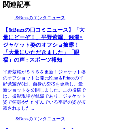
関連記事
&Buzzのエンタニュース
【&Buzzの口コミニュース】「大
量にどーぞ！」平野紫耀、銭湯×
ジャケット姿のオフショ披露！
「大量にいただきました」「眼
福」の声 : スポーツ報知
平野紫耀がＳＮＳを更新！ジャケット姿
のオフショット公開元King＆Princeの平
野紫耀が8日、自身のSNSを更新し、最
新ショットを公開しました。この投稿で
は、撮影現場が銭湯であり、ジャケット
姿で笑顔やたたずんでいる平野の姿が披
露されました...
&Buzzのエンタニュース