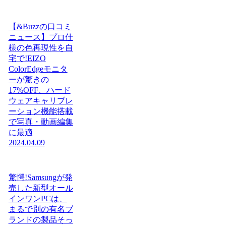
【&Buzzの口コミ
ニュース】プロ仕
様の色再現性を自
宅で!EIZO
ColorEdgeモニタ
ーが驚きの
17%OFF、ハード
ウェアキャリブレ
ーション機能搭載
で写真・動画編集
に最適
2024.04.09
驚愕!Samsungが発
売した新型オール
インワンPCは、
まるで別の有名ブ
ランドの製品そっ