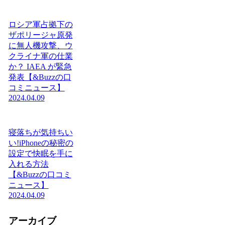
ロシア軍占拠下の
ザポリージャ原発
に無人機攻撃、ウ
クライナ軍の仕業
か？ IAEA が緊急
発表【&Buzzの口
コミニュース】
2024.04.09
寝落ちが気持ちい
い!iPhoneの秘密の
設定で快眠を手に
入れる方法
【&Buzzの口コミ
ニュース】
2024.04.09
アーカイブ