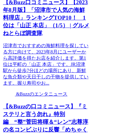
【&Buzz口コミニュース】【2023
年8月版】「沼津市で人気の海鮮
料理店」ランキングTOP10！ 1
位は「山正 本店」（1/5） | グルメ
ねとらぼ調査隊
沼津市でおすすめの海鮮料理を探してい
る方に向けて、2023年8月にユーザーか
ら高評価を得たお店を紹介します。第1
位は平町の「山正 本店」です。JR沼津
駅から徒歩7分ほどの場所にあり、新鮮
な魚介類や天日干しの干物を提供してい
ます。握り寿司やお...
&Buzzのエンタニュース
【&Buzzの口コミニュース】『ミ
ステリと言う勿れ』特別
編 “整”菅田将暉＆“レン”志尊淳
の名コンビぶりに反響「めちゃく