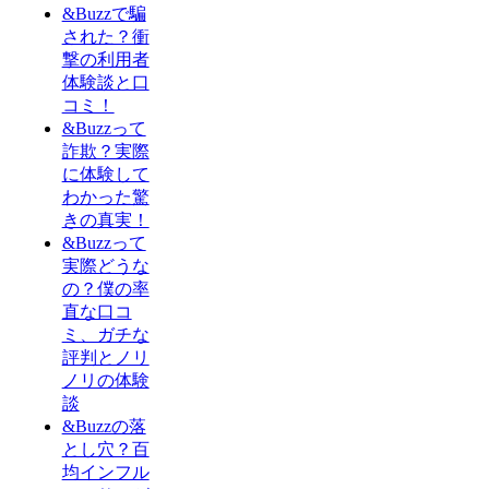
&Buzzで騙
された？衝
撃の利用者
体験談と口
コミ！
&Buzzって
詐欺？実際
に体験して
わかった驚
きの真実！
&Buzzって
実際どうな
の？僕の率
直な口コ
ミ、ガチな
評判とノリ
ノリの体験
談
&Buzzの落
とし穴？百
均インフル