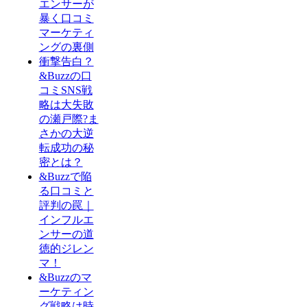
エンサーが
暴く口コミ
マーケティ
ングの裏側
衝撃告白？
&Buzzの口
コミSNS戦
略は大失敗
の瀬戸際?ま
さかの大逆
転成功の秘
密とは？
&Buzzで陥
る口コミと
評判の罠｜
インフルエ
ンサーの道
徳的ジレン
マ！
&Buzzのマ
ーケティン
グ戦略は時