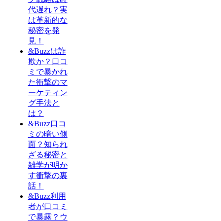
代遅れ？実
は革新的な
秘密を発
見！
&Buzzは詐
欺か？口コ
ミで暴かれ
た衝撃のマ
ーケティン
グ手法と
は？
&Buzz口コ
ミの暗い側
面？知られ
ざる秘密と
雑学が明か
す衝撃の裏
話！
&Buzz利用
者が口コミ
で暴露？ウ