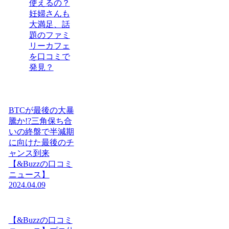
使えるの？
妊婦さんも
大満足、話
題のファミ
リーカフェ
を口コミで
発見？
BTCが最後の大暴
騰か!?三角保ち合
いの終盤で半減期
に向けた最後のチ
ャンス到来
【&Buzzの口コミ
ニュース】
2024.04.09
【&Buzzの口コミ