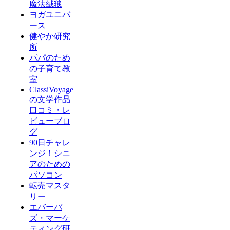
魔法絨毯
ヨガユニバ
ース
健やか研究
所
パパのため
の子育て教
室
ClassiVoyage
の文学作品
口コミ・レ
ビューブロ
グ
90日チャレ
ンジ！シニ
アのための
パソコン
転売マスタ
リー
エバーバ
ズ・マーケ
ティング研