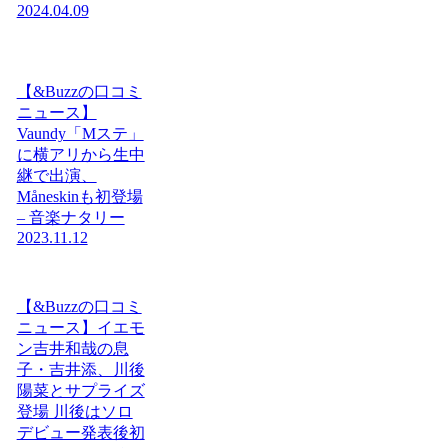
2024.04.09
【&Buzzの口コミ
ニュース】
Vaundy「Mステ」
に横アリから生中
継で出演、
Måneskinも初登場
– 音楽ナタリー
2023.11.12
【&Buzzの口コミ
ニュース】イエモ
ン吉井和哉の息
子・吉井添、川後
陽菜とサプライズ
登場 川後はソロ
デビュー発表後初