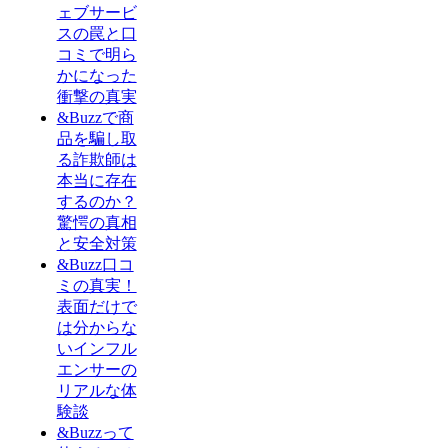
ェブサービ
スの罠と口
コミで明ら
かになった
衝撃の真実
&Buzzで商
品を騙し取
る詐欺師は
本当に存在
するのか？
驚愕の真相
と安全対策
&Buzz口コ
ミの真実！
表面だけで
は分からな
いインフル
エンサーの
リアルな体
験談
&Buzzって