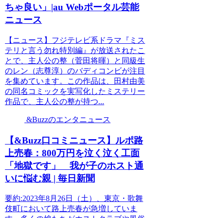
ちゃ良い」|au Webポータル芸能
ニュース
【ニュース】フジテレビ系ドラマ『ミス
テリと言う勿れ特別編』が放送されたこ
とで、主人公の整（菅田将暉）と同級生
のレン（志尊淳）のバディコンビが注目
を集めています。この作品は、田村由美
の同名コミックを実写化したミステリー
作品で、主人公の整が持つ...
&Buzzのエンタニュース
【&Buzz口コミニュース】ルポ路
上売春：800万円を泣く泣く工面
「地獄です」 我が子のホスト通
いに悩む親 | 毎日新聞
要約:2023年8月26日（土）、東京・歌舞
伎町において路上売春が急増していま