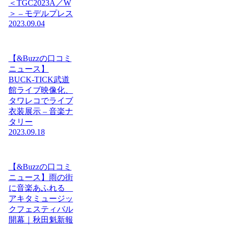
＜TGC2023A／W
＞ – モデルプレス
2023.09.04
【&Buzzの口コミ
ニュース】
BUCK-TICK武道
館ライブ映像化、
タワレコでライブ
衣装展示 – 音楽ナ
タリー
2023.09.18
【&Buzzの口コミ
ニュース】雨の街
に音楽あふれる
アキタミュージッ
クフェスティバル
開幕｜秋田魁新報