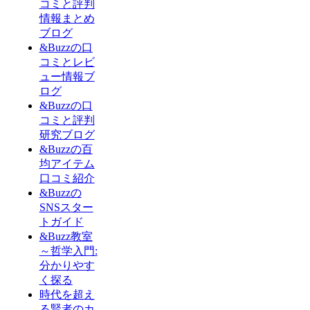
コミと評判
情報まとめ
ブログ
&Buzzの口
コミとレビ
ュー情報ブ
ログ
&Buzzの口
コミと評判
研究ブログ
&Buzzの百
均アイテム
口コミ紹介
&Buzzの
SNSスター
トガイド
&Buzz教室
～哲学入門:
分かりやす
く探る
時代を超え
る賢者のカ