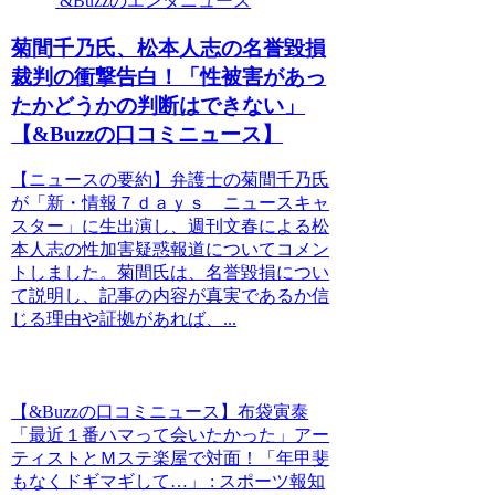
&Buzzのエンタニュース
菊間千乃氏、松本人志の名誉毀損
裁判の衝撃告白！「性被害があっ
たかどうかの判断はできない」
【&Buzzの口コミニュース】
【ニュースの要約】弁護士の菊間千乃氏
が「新・情報７ｄａｙｓ ニュースキャ
スター」に生出演し、週刊文春による松
本人志の性加害疑惑報道についてコメン
トしました。菊間氏は、名誉毀損につい
て説明し、記事の内容が真実であるか信
じる理由や証拠があれば、...
【&Buzzの口コミニュース】布袋寅泰
「最近１番ハマって会いたかった」アー
ティストとＭステ楽屋で対面！「年甲斐
もなくドギマギして…」 : スポーツ報知