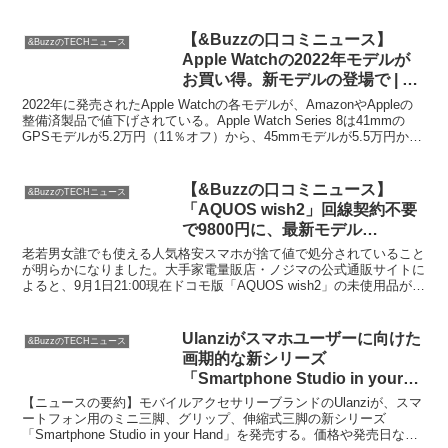
「Fire HD 10 P...
【&Buzzの口コミニュース】
&BuzzのTECHニュース
Apple Watchの2022年モデルが
お買い得。新モデルの登場で | ゴ
リミー
2022年に発売されたApple Watchの各モデルが、AmazonやAppleの
整備済製品で値下げされている。Apple Watch Series 8は41mmの
GPSモデルが5.2万円（11％オフ）から、45mmモデルが5.5万円か
ら...
【&Buzzの口コミニュース】
&BuzzのTECHニュース
「AQUOS wish2」回線契約不要
で9800円に、最新モデル
「AQUOS wish3」より高性能な
老若男女誰でも使える人気格安スマホが捨て値で処分されていること
格安スマホ投げ売り中 |
が明らかになりました。大手家電量販店・ノジマの公式通販サイトに
よると、9月1日21:00現在ドコモ版「AQUOS wish2」の未使用品が
Buzzap！
9800円で販売されています。SHARP...
Ulanziがスマホユーザーに向けた
&BuzzのTECHニュース
画期的な新シリーズ
「Smartphone Studio in your
Hand」を発表！驚きの機能満載
【ニュースの要約】モバイルアクセサリーブランドのUlanziが、スマ
で話題沸騰【&Buzzの口コミニュ
ートフォン用のミニ三脚、グリップ、伸縮式三脚の新シリーズ
「Smartphone Studio in your Hand」を発売する。価格や発売日など
ース】