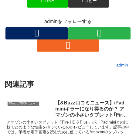
LINE
コピー
adminをフォローする
admin
関連記事
【&Buzz口コミニュース】iPad
&BuzzのTECHニュース
miniキラーになり得るのか？ ア
マゾンの小さいタブレット｢Fire
HD 8 Plus｣レビュー | ギズモー
アマゾンの小さいタブレット「Fire HD 8 Plus」が、iPad miniとの比
ド・ジャパン
較でどのような性能を持っているのかレビューしています。記事の中
では、筆者が電子書籍を読むために使っているAmazonのタブレット