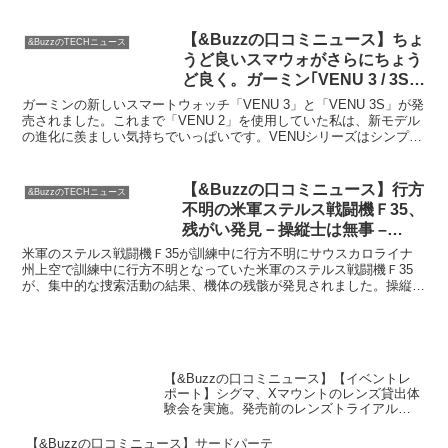
の詳細も報告された。【ニ...
【&Buzzの口コミニュース】ちょ
&BuzzのTECHニュース
うど良いスマウォがさらにちょう
ど良く。ガーミン｢VENU 3 / 3S｣
登場 | ギズモード・ジャパン
ガーミンの新しいスマートウォッチ「VENU 3」と「VENU 3S」が発
売されました。これまで「VENU 2」を使用していた私は、新モデル
の進化に羨ましい気持ちでいっぱいです。VENUシリーズはシンプル
なデザイン性と充実した機能性が特徴で、...
【&Buzzの口コミニュース】行方
&BuzzのTECHニュース
不明の米軍ステルス戦闘機Ｆ35、
残がい発見－操縦士は無事 –
Bloomberg
米軍のステルス戦闘機Ｆ35が訓練中に行方不明にサウスカロライナ
州上空で訓練中に行方不明となっていた米軍のステルス戦闘機Ｆ35
が、集中的な捜索活動の結果、機体の残骸が発見されました。操縦士
は脱出して無事であり、安心しました。捜索活動の結果、残...
【&Buzzの口コミニュース】【イベントレ
ポート】シグマ、Xマウントのレンズ貸出体
験会を実施。発売前のレンズトライアルも –
デジカメ Watch
【&Buzzの口コミニュース】サードパーテ