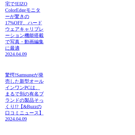
宅で!EIZO
ColorEdgeモニタ
ーが驚きの
17%OFF、ハード
ウェアキャリブレ
ーション機能搭載
で写真・動画編集
に最適
2024.04.09
驚愕!Samsungが発
売した新型オール
インワンPCは、
まるで別の有名ブ
ランドの製品そっ
くり!?【&Buzzの
口コミニュース】
2024.04.09