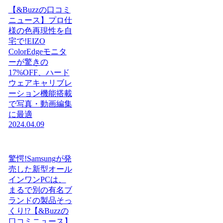
【&Buzzの口コミ
ニュース】プロ仕
様の色再現性を自
宅で!EIZO
ColorEdgeモニタ
ーが驚きの
17%OFF、ハード
ウェアキャリブレ
ーション機能搭載
で写真・動画編集
に最適
2024.04.09
驚愕!Samsungが発
売した新型オール
インワンPCは、
まるで別の有名ブ
ランドの製品そっ
くり!?【&Buzzの
口コミニュース】