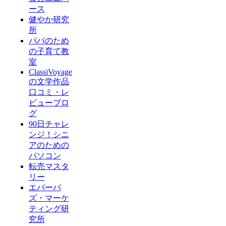
ース
健やか研究
所
パパのため
の子育て教
室
ClassiVoyage
の文学作品
口コミ・レ
ビューブロ
グ
90日チャレ
ンジ！シニ
アのための
パソコン
転売マスタ
リー
エバーバ
ズ・マーケ
ティング研
究所