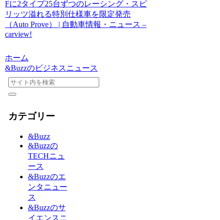
Fに2タイプ25台ずつのレーシング・スピ
リッツ溢れる特別仕様車を限定発売
（Auto Prove） | 自動車情報・ニュース –
carview!
ホーム
&Buzzのビジネスニュース
カテゴリー
&Buzz
&Buzzの
TECHニュ
ース
&Buzzのエ
ンタニュー
ス
&Buzzのサ
イエンスニ