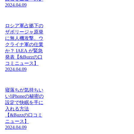
2024.04.09
ロシア軍占拠下の
ザポリージャ原発
に無人機攻撃、ウ
クライナ軍の仕業
か？ IAEA が緊急
発表【&Buzzの口
コミニュース】
2024.04.09
寝落ちが気持ちい
い!iPhoneの秘密の
設定で快眠を手に
入れる方法
【&Buzzの口コミ
ニュース】
2024.04.09