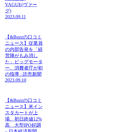
VAGUE(ヴァー
グ)
2023.09.11
【&Buzzの口コミ
ニュース】従業員
の内部告発を「経
営陣がもみ消し
た」ビッグモータ
ー、消費者庁が初
の指導 : 読売新聞
2023.09.10
【&Buzzの口コミ
ニュース】米イン
スタカートが上
場、初日終値12%
高 大型IPO好調
– 日本経済新聞