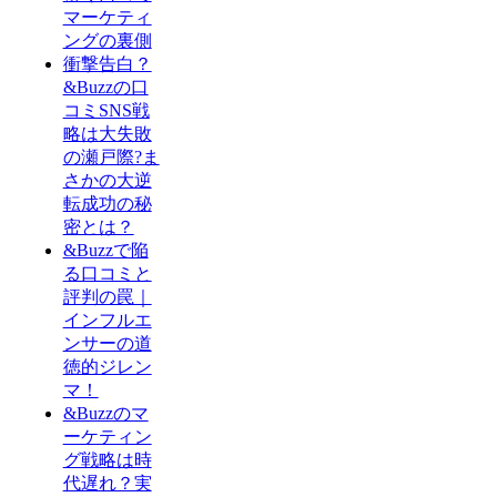
マーケティ
ングの裏側
衝撃告白？
&Buzzの口
コミSNS戦
略は大失敗
の瀬戸際?ま
さかの大逆
転成功の秘
密とは？
&Buzzで陥
る口コミと
評判の罠｜
インフルエ
ンサーの道
徳的ジレン
マ！
&Buzzのマ
ーケティン
グ戦略は時
代遅れ？実