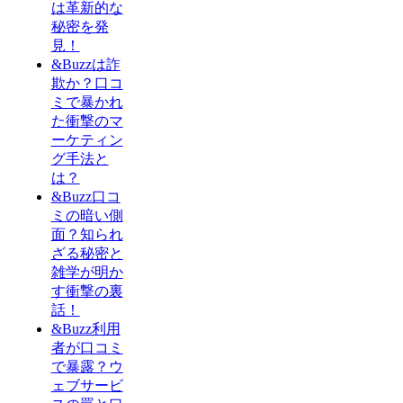
は革新的な
秘密を発
見！
&Buzzは詐
欺か？口コ
ミで暴かれ
た衝撃のマ
ーケティン
グ手法と
は？
&Buzz口コ
ミの暗い側
面？知られ
ざる秘密と
雑学が明か
す衝撃の裏
話！
&Buzz利用
者が口コミ
で暴露？ウ
ェブサービ