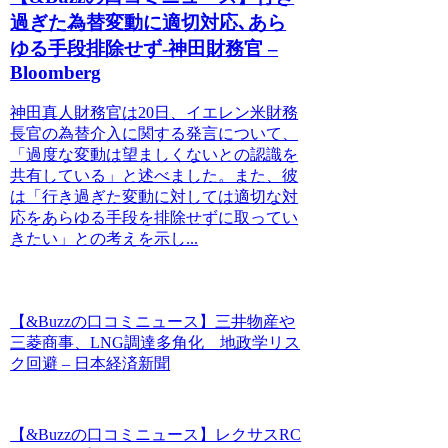
過ぎた為替変動に適切対応､あら
ゆる手段排除せず-神田財務官 –
Bloomberg
神田真人財務官は20日、イエレン米財務
長官の為替介入に関する発言について、
「過度な変動は望ましくないとの認識を
共有している」と述べました。また、彼
は「行き過ぎた変動に対しては適切な対
応をあらゆる手段を排除せずに取ってい
きたい」との考えを示し...
【&Buzzの口コミニュース】三井物産や
三菱商事、LNG調達多角化 地政学リス
ク回避 – 日本経済新聞
【&Buzzの口コミニュース】レクサスRC