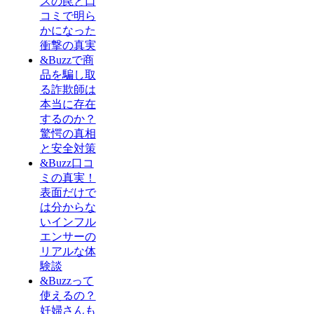
スの罠と口
コミで明ら
かになった
衝撃の真実
&Buzzで商
品を騙し取
る詐欺師は
本当に存在
するのか？
驚愕の真相
と安全対策
&Buzz口コ
ミの真実！
表面だけで
は分からな
いインフル
エンサーの
リアルな体
験談
&Buzzって
使えるの？
妊婦さんも