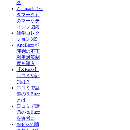
グ
Zetamark（ゼ
タマーク）
のマーケテ
ィング図鑑
雑学コレク
ション365
AndBuzzが
評判の不正
利用対策制
度を導入
【&Buzz】
口コミや評
判は？
口コミで話
題の＆Buzz
とは
口コミで話
題の＆Buzz
を参考に
&Buzzで騙