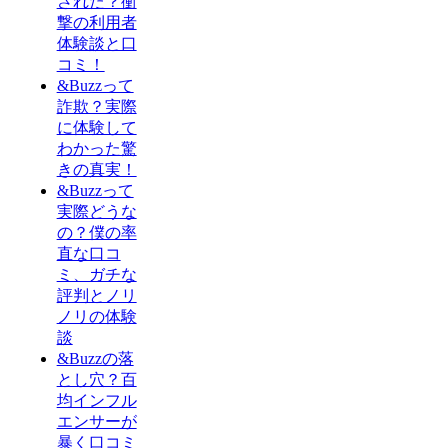
された？衝
撃の利用者
体験談と口
コミ！
&Buzzって
詐欺？実際
に体験して
わかった驚
きの真実！
&Buzzって
実際どうな
の？僕の率
直な口コ
ミ、ガチな
評判とノリ
ノリの体験
談
&Buzzの落
とし穴？百
均インフル
エンサーが
暴く口コミ