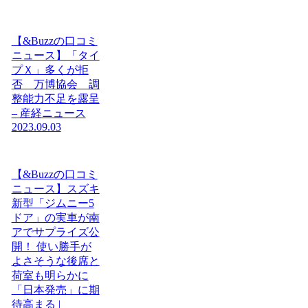
【&Buzzの口コミ
ニュース】「タイ
プＸ」多くが拒
否 万博協会 調
整能力不足を露呈
– 産経ニュース
2023.09.03
【&Buzzの口コミ
ニュース】スズキ
新型「ジムニー5
ドア」の実車が南
アでサプライズ公
開！ 使い勝手が
よさそうな後席と
荷室も明らかに
「日本発売」に期
待高まる |