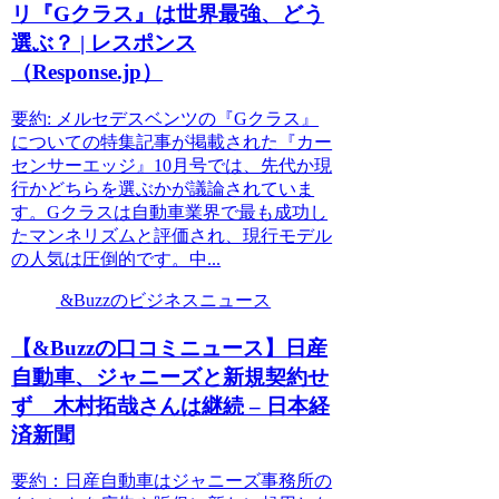
リ『Gクラス』は世界最強、どう
選ぶ？ | レスポンス
（Response.jp）
要約: メルセデスベンツの『Gクラス』
についての特集記事が掲載された『カー
センサーエッジ』10月号では、先代か現
行かどちらを選ぶかが議論されていま
す。Gクラスは自動車業界で最も成功し
たマンネリズムと評価され、現行モデル
の人気は圧倒的です。中...
&Buzzのビジネスニュース
【&Buzzの口コミニュース】日産
自動車、ジャニーズと新規契約せ
ず 木村拓哉さんは継続 – 日本経
済新聞
要約：日産自動車はジャニーズ事務所の