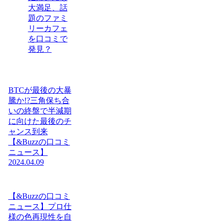
大満足、話
題のファミ
リーカフェ
を口コミで
発見？
BTCが最後の大暴
騰か!?三角保ち合
いの終盤で半減期
に向けた最後のチ
ャンス到来
【&Buzzの口コミ
ニュース】
2024.04.09
【&Buzzの口コミ
ニュース】プロ仕
様の色再現性を自