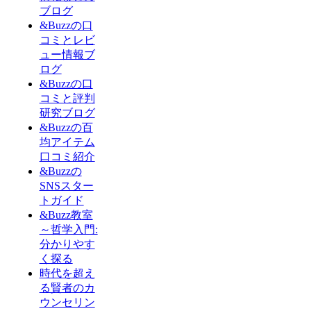
ブログ
&Buzzの口
コミとレビ
ュー情報ブ
ログ
&Buzzの口
コミと評判
研究ブログ
&Buzzの百
均アイテム
口コミ紹介
&Buzzの
SNSスター
トガイド
&Buzz教室
～哲学入門:
分かりやす
く探る
時代を超え
る賢者のカ
ウンセリン