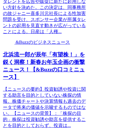
タレントを広告や販促に新たに起用しな
い方針を決めた。この決定は、同事務所
の故ジャニー喜多川元社長による性加害
問題を受け、スポンサー企業が所属タレ
ントの起用を見直す動きが広がっている
ことによる。日産は「人権...
&Buzzのビジネスニュース
北浜流一郎が辰年「有望株！」を
鋭く洞察！新春お年玉企画の衝撃
ニュース！【&Buzzの口コミニュ
ース】
【ニュースの要約】投資勧誘や投資に関
する助言を目的としていない株探の情
報。株価チャートや決算情報も過去のデ
ータで将来の価値を示唆するものではな
い。【ニュースの背景】：「株探の目
的」株探は投資勧誘や助言を提供するこ
とを目的としておらず、投資は...