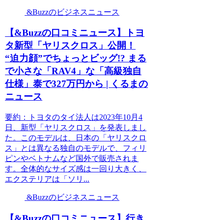
&Buzzのビジネスニュース
【&Buzzの口コミニュース】トヨ
タ新型「ヤリスクロス」公開！
“迫力顔”でちょっとビッグ!? まる
で小さな「RAV4」な「高級独自
仕様」泰で327万円から | くるまの
ニュース
要約：トヨタのタイ法人は2023年10月4
日、新型「ヤリスクロス」を発表しまし
た。このモデルは、日本の「ヤリスクロ
ス」とは異なる独自のモデルで、フィリ
ピンやベトナムなど国外で販売されま
す。全体的なサイズ感は一回り大きく、
エクステリアは「ソリ...
&Buzzのビジネスニュース
【&Buzzの口コミニュース】行き