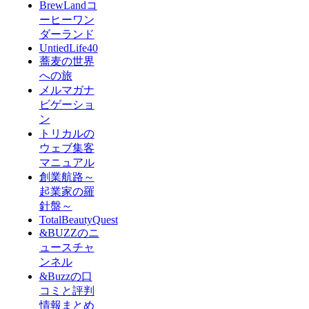
BrewLandコ
ーヒーワン
ダーランド
UntiedLife40
蕎麦の世界
への旅
メルマガナ
ビゲーショ
ン
トリカルの
ウェブ集客
マニュアル
創業航路～
起業家の羅
針盤～
TotalBeautyQuest
&BUZZのニ
ュースチャ
ンネル
&Buzzの口
コミと評判
情報まとめ