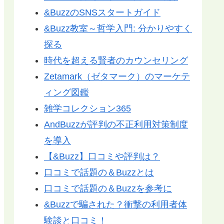
&BuzzのSNSスタートガイド
&Buzz教室～哲学入門: 分かりやすく
探る
時代を超える賢者のカウンセリング
Zetamark（ゼタマーク）のマーケテ
ィング図鑑
雑学コレクション365
AndBuzzが評判の不正利用対策制度
を導入
【&Buzz】口コミや評判は？
口コミで話題の＆Buzzとは
口コミで話題の＆Buzzを参考に
&Buzzで騙された？衝撃の利用者体
験談と口コミ！