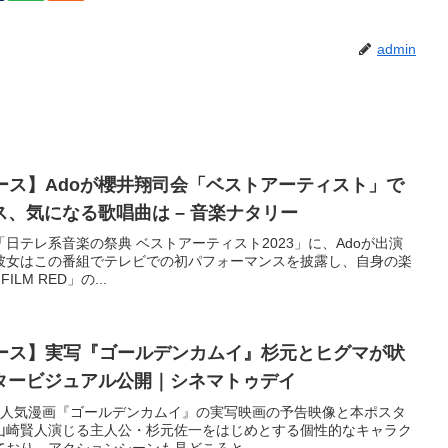
admin
ュース】Adoが櫻井翔司会「ベストアーティスト」で
、気になる歌唱曲は – 音楽ナタリー
る「日テレ系音楽の祭典 ベストアーティスト2023」に、Adoが出演
彼女はこの番組でテレビでの初パフォーマンスを披露し、自身の楽
ILM RED」の...
ュース】実写『ゴールデンカムイ』杉元とヒグマが吠
タービジュアル公開｜シネマトゥデイ
日に、人気漫画『ゴールデンカムイ』の実写映画の予告映像と本ポスタ
山崎賢人演じる主人公・杉元佐一をはじめとする個性的なキャラク
おり、アクションシーンも見どころと...