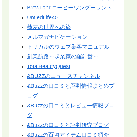
BrewLandコーヒーワンダーランド
UntiedLife40
蕎麦の世界への旅
メルマガナビゲーション
トリカルのウェブ集客マニュアル
創業航路～起業家の羅針盤～
TotalBeautyQuest
&BUZZのニュースチャンネル
&Buzzの口コミと評判情報まとめブ
ログ
&Buzzの口コミとレビュー情報ブロ
グ
&Buzzの口コミと評判研究ブログ
&Buzzの百均アイテム口コミ紹介