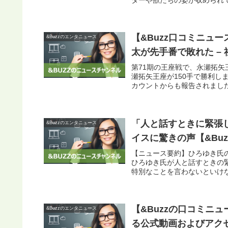
【&Buzz口コミニュ
&Buzzのエンタニュース
太が先手番で敗れた – 
第71期の王座戦で、永瀬拓
瀬拓矢王座が150手で勝利し
カウントからも報告されました。
「人と話すときに緊張
&Buzzのエンタニュース
イスに驚きの声【&Bu
【ニュース要約】ひろゆき氏
ひろゆき氏が人と話すときの
特別なことを言わないといけな
【&Buzzの口コミニュ
&Buzzのエンタニュース
る公式動画およびアクセサリーキ