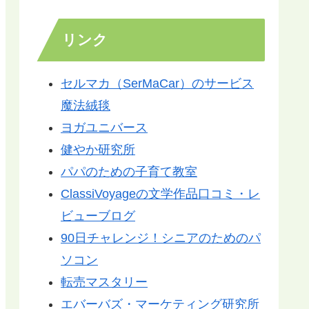
リンク
セルマカ（SerMaCar）のサービス
魔法絨毯
ヨガユニバース
健やか研究所
パパのための子育て教室
ClassiVoyageの文学作品口コミ・レ
ビューブログ
90日チャレンジ！シニアのためのパ
ソコン
転売マスタリー
エバーバズ・マーケティング研究所