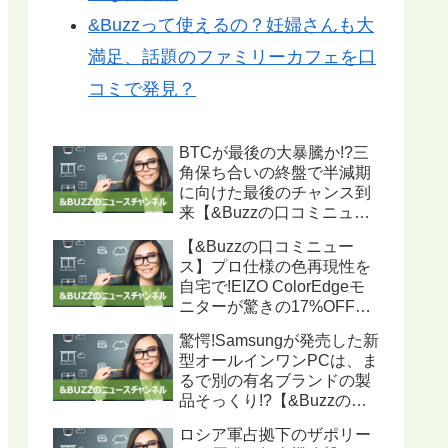
&Buzzって使えるの？妊婦さんも大
満足、話題のファミリーカフェを口
コミで発見？
BTCが最後の大暴騰か!?三
角保ち合いの終盤で半減期
に向けた最後のチャンス到
来【&Buzzの口コミニュー
ス】
【&Buzzの口コミニュー
ス】プロ仕様の色再現性を
自宅で!EIZO ColorEdgeモ
ニターが驚きの17%OFF、
ハードウェアキャリブレー
驚愕!Samsungが発売した新
ション機能搭載で写真・動
型オールインワンPCは、ま
画編集に最適
るで別の有名ブランドの製
品そっくり!?【&Buzzの口
コミニュース】
ロシア軍占拠下のザポリー