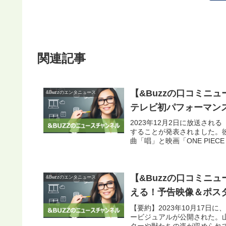
関連記事
【&Buzzの口コミニ
&Buzzのエンタニュース
テレビ初パフォーマンス
2023年12月2日に放送され
することが発表されました。
曲「唱」と映画「ONE PIECE F
【&Buzzの口コミニ
&Buzzのエンタニュース
える！予告映像＆ポス
【要約】2023年10月17
ービジュアルが公開された。
ターや獣たちの姿が収められて