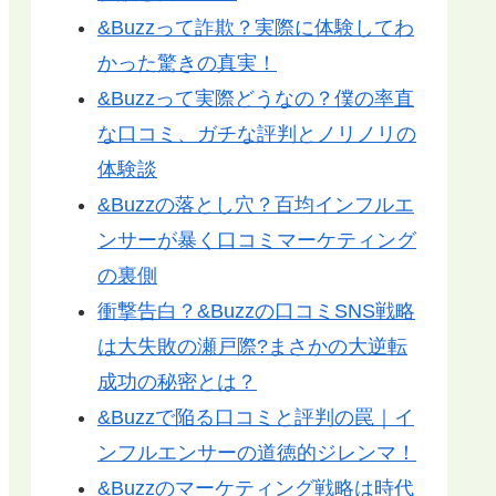
&Buzzって詐欺？実際に体験してわ
かった驚きの真実！
&Buzzって実際どうなの？僕の率直
な口コミ、ガチな評判とノリノリの
体験談
&Buzzの落とし穴？百均インフルエ
ンサーが暴く口コミマーケティング
の裏側
衝撃告白？&Buzzの口コミSNS戦略
は大失敗の瀬戸際?まさかの大逆転
成功の秘密とは？
&Buzzで陥る口コミと評判の罠｜イ
ンフルエンサーの道徳的ジレンマ！
&Buzzのマーケティング戦略は時代