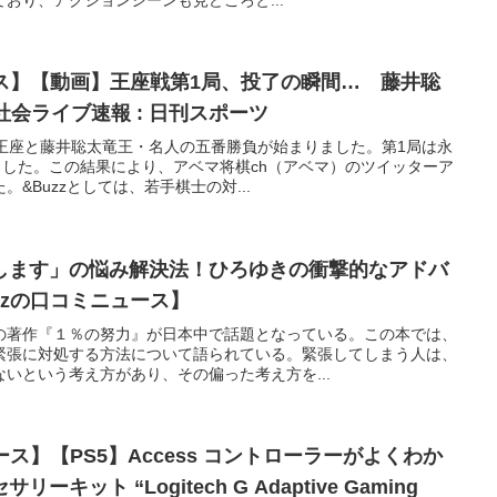
ース】【動画】王座戦第1局、投了の瞬間… 藤井聡
社会ライブ速報 : 日刊スポーツ
矢王座と藤井聡太竜王・名人の五番勝負が始まりました。第1局は永
ました。この結果により、アベマ将棋ch（アベマ）のツイッターア
&Buzzとしては、若手棋士の対...
します」の悩み解決法！ひろゆきの衝撃的なアドバ
zzの口コミニュース】
の著作『１％の努力』が日本中で話題となっている。この本では、
緊張に対処する方法について語られている。緊張してしまう人は、
いという考え方があり、その偏った考え方を...
ース】【PS5】Access コントローラーがよくわか
ット “Logitech G Adaptive Gaming