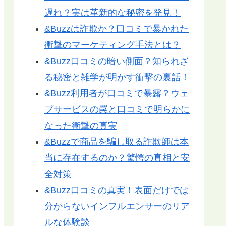
遅れ？実は革新的な秘密を発見！
&Buzzは詐欺か？口コミで暴かれた
衝撃のマーケティング手法とは？
&Buzz口コミの暗い側面？知られざ
る秘密と雑学が明かす衝撃の裏話！
&Buzz利用者が口コミで暴露？ウェ
ブサービスの罠と口コミで明らかに
なった衝撃の真実
&Buzzで商品を騙し取る詐欺師は本
当に存在するのか？驚愕の真相と安
全対策
&Buzz口コミの真実！表面だけでは
分からないインフルエンサーのリア
ルな体験談