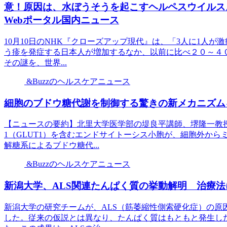
意！原因は、水ぼうそうを起こすヘルペスウイルス。
Webポータル国内ニュース
10月10日のNHK『クローズアップ現代』は、「3人に1人が激
う疹を発症する日本人が増加するなか、以前に比べ２０～４
その謎を、世界...
&Buzzのヘルスケアニュース
細胞のブドウ糖代謝を制御する驚きの新メカニズムを
【ニュースの要約】北里大学医学部の堤良平講師、堺隆一教
1（GLUT1）を含むエンドサイトーシス小胞が、細胞外か
解糖系によるブドウ糖代...
&Buzzのヘルスケアニュース
新潟大学、ALS関連たんぱく質の挙動解明 治療法に
新潟大学の研究チームが、ALS（筋萎縮性側索硬化症）の原
した。従来の仮説とは異なり、たんぱく質はもともと発生し