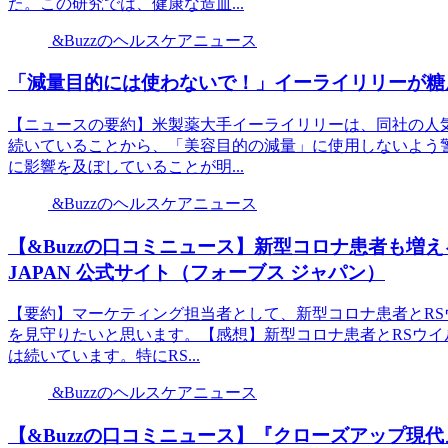
た。この研究では、健康な造血...
&Buzzのヘルスケアニュース
「減量目的には使わないで！」イーライリリーが糖尿
【ニュースの要約】米製薬大手イーライリリーは、同社の人
続いていることから、「美容目的の減量」に使用しないよう
に影響を及ぼしていることが明...
&Buzzのヘルスケアニュース
【&Buzzの口コミニュース】新型コロナ患者も増えるが
JAPAN 公式サイト（フォーブス ジャパン）
【要約】マーケティング担当者として、新型コロナ患者とR
を見守りたいと思います。【感想】新型コロナ患者とRSウ
は続いています。特にRS...
&Buzzのヘルスケアニュース
【&Buzzの口コミニュース】『クローズアップ現