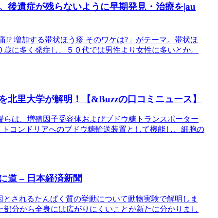
後遺症が残らないように早期発見・治療を|au
痛!? 増加する帯状ほう疹 そのワケは?」がテーマ。帯状ほ
０歳に多く発症し、５０代では男性より女性に多いとか。
北里大学が解明！【&Buzzの口コミニュース】
授らは、増殖因子受容体およびブドウ糖トランスポーター
らミトコンドリアへのブドウ糖輸送装置として機能し、細胞の
道 – 日本経済新聞
因とされるたんぱく質の挙動について動物実験で解明しま
た部分から全身には広がりにくいことが新たに分かりまし