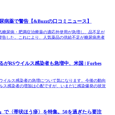
病薬で警告【&Buzzの口コミニュース】
気糖尿病・肥満症治療薬の適応外使用が急増し、品不足が
警告した。これにより、人気薬品の供給不足が糖尿病患者
RSウイルス感染者も急増中、米国 | Forbes
Sウイルス感染者の急増について気になります。今後の動向
イルス感染者の増加は心配ですが、いまだに感染爆発の状況
代』で〈帯状ほう疹〉を特集。50を過ぎたら要注