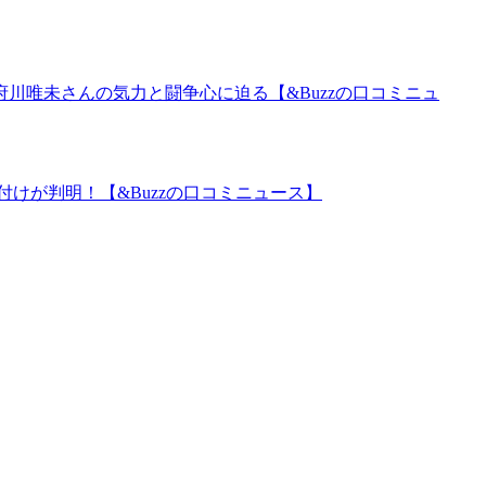
川唯未さんの気力と闘争心に迫る【&Buzzの口コミニュ
けが判明！【&Buzzの口コミニュース】