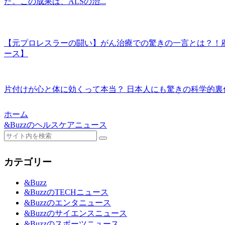
た。この成果は、ALSの治...
【元プロレスラーの闘い】がん治療での驚きの一言とは？！府
ース】
片付けが心と体に効くって本当？ 日本人にも驚きの科学的裏付
ホーム
&Buzzのヘルスケアニュース
カテゴリー
&Buzz
&BuzzのTECHニュース
&Buzzのエンタニュース
&Buzzのサイエンスニュース
&Buzzのスポーツニュース