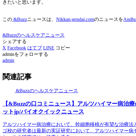
きたいと思います。
この
&Buzz
ニュースは、
Nikkan-gendai.com
のニュースを
Andbu
&Buzzのヘルスケアニュース
シェアする
X
Facebook
はてブ
LINE
コピー
adminをフォローする
admin
関連記事
&Buzzのヘルスケアニュース
【&Buzzの口コミニュース】アルツハイマー病治療
ットjp/バイオクイックニュース
アルツハイマー病治療において、幹細胞移植が有望な治療法
ゴ校の研究者は最新の実証研究において、アルツハイマー病