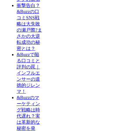
衝撃告白？
&Buzzの口
コミSNS戦
略は大失敗
の瀬戸際?ま
さかの大逆
転成功の秘
密とは？
&Buzzで陥
る口コミと
評判の罠｜
インフルエ
ンサーの道
徳的ジレン
マ！
&Buzzのマ
ーケティン
グ戦略は時
代遅れ？実
は革新的な
秘密を発