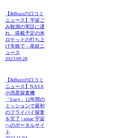
【&Buzzの口コミ
ニュース】宇宙ご
み観測の実証に遅
れ 搭載予定の米
ロケットの打ち上
げ失敗で – 産経ニ
ュース
2023.09.28
【&Buzzの口コミ
ニュース】NASA
小惑星探査機
「Lucy」12年間の
ミッションで最初
のフライバイ探査
を完了 | sorae 宇宙
へのポータルサイ
ト
2023.11.04