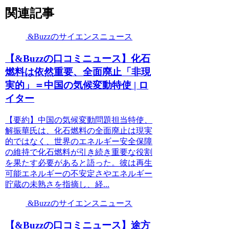
関連記事
&Buzzのサイエンスニュース
【&Buzzの口コミニュース】化石
燃料は依然重要、全面廃止「非現
実的」＝中国の気候変動特使 | ロ
イター
【要約】中国の気候変動問題担当特使、
解振華氏は、化石燃料の全面廃止は現実
的ではなく、世界のエネルギー安全保障
の維持で化石燃料が引き続き重要な役割
を果たす必要があると語った。彼は再生
可能エネルギーの不安定さやエネルギー
貯蔵の未熟さを指摘し、経...
&Buzzのサイエンスニュース
【&Buzzの口コミニュース】途方