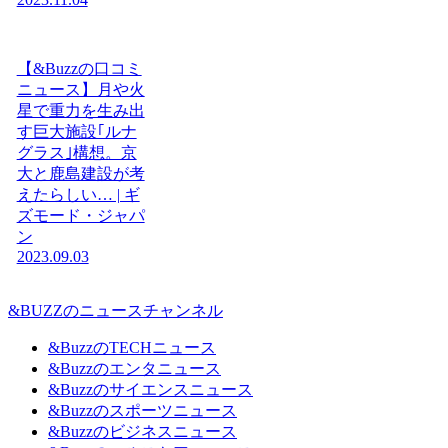
【&Buzzの口コミ
ニュース】月や火
星で重力を生み出
す巨大施設｢ルナ
グラス｣構想。京
大と鹿島建設が考
えたらしい… | ギ
ズモード・ジャパ
ン
2023.09.03
&BUZZのニュースチャンネル
&BuzzのTECHニュース
&Buzzのエンタニュース
&Buzzのサイエンスニュース
&Buzzのスポーツニュース
&Buzzのビジネスニュース