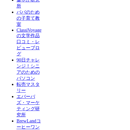
所
パパのため
の子育て教
室
ClassiVoyage
の文学作品
口コミ・レ
ビューブロ
グ
90日チャレ
ンジ！シニ
アのための
パソコン
転売マスタ
リー
エバーバ
ズ・マーケ
ティング研
究所
BrewLandコ
ーヒーワン