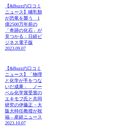
【&Buzzの口コミ
ニュース】哺乳類
が恐竜を襲う 1
億2500万年前の
「奇跡の化石」が
見つかる：日経ビ
ジネス電子版
2023.09.07
【&Buzzの口コミ
ニュース】「物理
と化学が手をつな
いだ成果」 ノー
ベル化学賞受賞の
エキモフ氏と共同
研究の伊藤正・大
阪大特任教授が祝
福 – 産経ニュース
2023.10.07