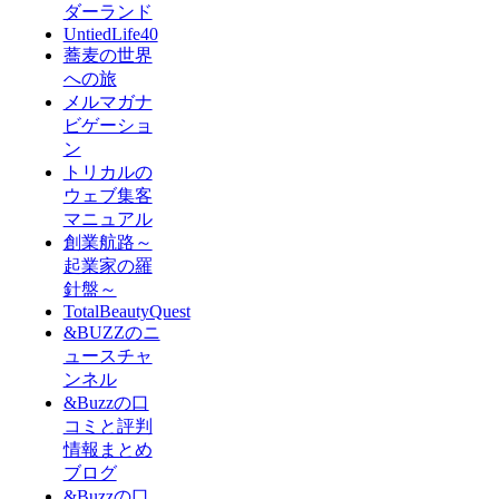
ダーランド
UntiedLife40
蕎麦の世界
への旅
メルマガナ
ビゲーショ
ン
トリカルの
ウェブ集客
マニュアル
創業航路～
起業家の羅
針盤～
TotalBeautyQuest
&BUZZのニ
ュースチャ
ンネル
&Buzzの口
コミと評判
情報まとめ
ブログ
&Buzzの口