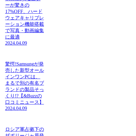
ーが驚きの
17%OFF、ハード
ウェアキャリブレ
ーション機能搭載
で写真・動画編集
に最適
2024.04.09
驚愕!Samsungが発
売した新型オール
インワンPCは、
まるで別の有名ブ
ランドの製品そっ
くり!?【&Buzzの
口コミニュース】
2024.04.09
ロシア軍占拠下の
ザポリージャ原発