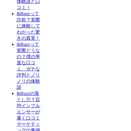
体験談と口
コミ！
&Buzzって
詐欺？実際
に体験して
わかった驚
きの真実！
&Buzzって
実際どうな
の？僕の率
直な口コ
ミ、ガチな
評判とノリ
ノリの体験
談
&Buzzの落
とし穴？百
均インフル
エンサーが
暴く口コミ
マーケティ
ングの裏側