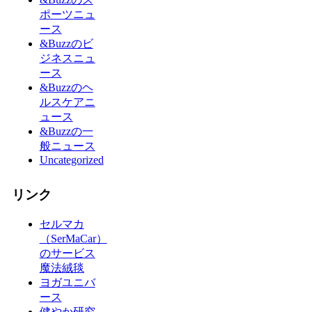
ポーツニュ
ース
&Buzzのビ
ジネスニュ
ース
&Buzzのヘ
ルスケアニ
ュース
&Buzzの一
般ニュース
Uncategorized
リンク
セルマカ
（SerMaCar）
のサービス
魔法絨毯
ヨガユニバ
ース
健やか研究