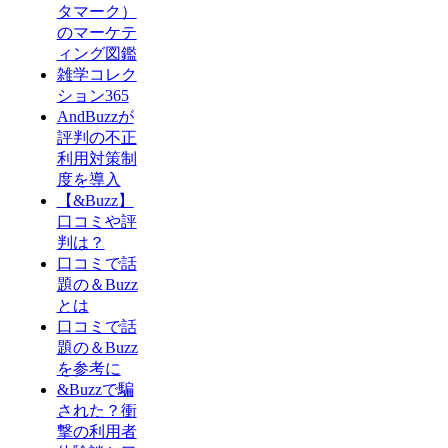
タマーク）
のマーケテ
ィング図鑑
雑学コレク
ション365
AndBuzzが
評判の不正
利用対策制
度を導入
【&Buzz】
口コミや評
判は？
口コミで話
題の＆Buzz
とは
口コミで話
題の＆Buzz
を参考に
&Buzzで騙
された？衝
撃の利用者