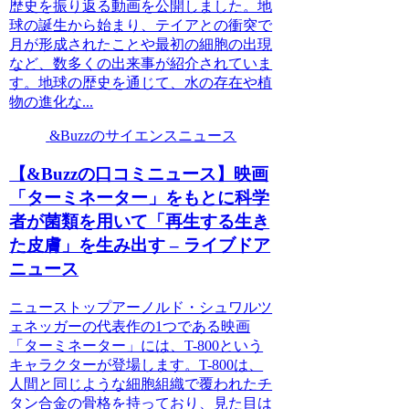
歴史を振り返る動画を公開しました。地
球の誕生から始まり、テイアとの衝突で
月が形成されたことや最初の細胞の出現
など、数多くの出来事が紹介されていま
す。地球の歴史を通じて、水の存在や植
物の進化な...
&Buzzのサイエンスニュース
【&Buzzの口コミニュース】映画
「ターミネーター」をもとに科学
者が菌類を用いて「再生する生き
た皮膚」を生み出す – ライブドア
ニュース
ニューストップアーノルド・シュワルツ
ェネッガーの代表作の1つである映画
「ターミネーター」には、T-800という
キャラクターが登場します。T-800は、
人間と同じような細胞組織で覆われたチ
タン合金の骨格を持っており、見た目は