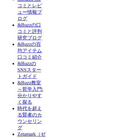
コミとレビ
ュー情報ブ
ログ
&Buzzの口
コミと評判
研究ブログ
&Buzzの百
均アイテム
口コミ紹介
&Buzzの
SNSスター
トガイド
&Buzz教室
～哲学入門:
分かりやす
く探る
時代を超え
る賢者のカ
ウンセリン
グ
Zetamark（ゼ