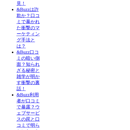
見！
&Buzzは詐
欺か？口コ
ミで暴かれ
た衝撃のマ
ーケティン
グ手法と
は？
&Buzz口コ
ミの暗い側
面？知られ
ざる秘密と
雑学が明か
す衝撃の裏
話！
&Buzz利用
者が口コミ
で暴露？ウ
ェブサービ
スの罠と口
コミで明ら