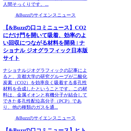
人間そっくりです。...
&Buzzのサイエンスニュース
【&Buzzの口コミニュース】CO2
にだけ門を開いて吸着、効率のよ
い回収につながる材料を開発 | ナ
ショナル ジオグラフィック日本版
サイト
ナショナルジオグラフィックの記事によ
ると、京都大学の研究グループが二酸化
炭素（CO2）を効率良く吸着する多孔性
材料を合成したということです。この材
料は、金属イオンと有機分子が結合して
できた多孔性配位高分子（PCP）であ
り、他の種類のガスを通...
&Buzzのサイエンスニュース
【&Buzzの口コミニュース】ヒト