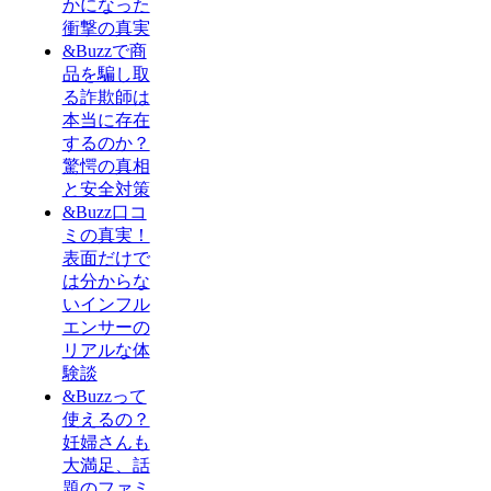
かになった
衝撃の真実
&Buzzで商
品を騙し取
る詐欺師は
本当に存在
するのか？
驚愕の真相
と安全対策
&Buzz口コ
ミの真実！
表面だけで
は分からな
いインフル
エンサーの
リアルな体
験談
&Buzzって
使えるの？
妊婦さんも
大満足、話
題のファミ