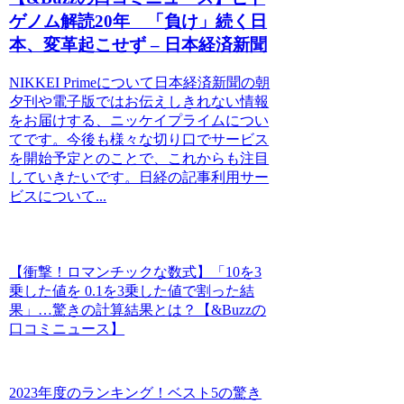
ゲノム解読20年 「負け」続く日
本、変革起こせず – 日本経済新聞
NIKKEI Primeについて日本経済新聞の朝
夕刊や電子版ではお伝えしきれない情報
をお届けする、ニッケイプライムについ
てです。今後も様々な切り口でサービス
を開始予定とのことで、これからも注目
していきたいです。日経の記事利用サー
ビスについて...
【衝撃！ロマンチックな数式】「10を3
乗した値を 0.1を3乗した値で割った結
果」…驚きの計算結果とは？【&Buzzの
口コミニュース】
2023年度のランキング！ベスト5の驚き