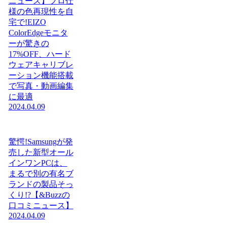
ニュース】プロ仕
様の色再現性を自
宅で!EIZO
ColorEdgeモニタ
ーが驚きの
17%OFF、ハード
ウェアキャリブレ
ーション機能搭載
で写真・動画編集
に最適
2024.04.09
驚愕!Samsungが発
売した新型オール
インワンPCは、
まるで別の有名ブ
ランドの製品そっ
くり!?【&Buzzの
口コミニュース】
2024.04.09