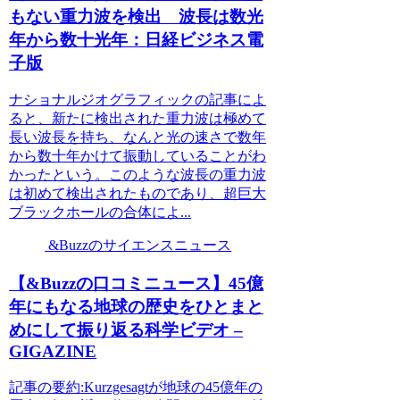
もない重力波を検出 波長は数光
年から数十光年：日経ビジネス電
子版
ナショナルジオグラフィックの記事によ
ると、新たに検出された重力波は極めて
長い波長を持ち、なんと光の速さで数年
から数十年かけて振動していることがわ
かったという。このような波長の重力波
は初めて検出されたものであり、超巨大
ブラックホールの合体によ...
&Buzzのサイエンスニュース
【&Buzzの口コミニュース】45億
年にもなる地球の歴史をひとまと
めにして振り返る科学ビデオ –
GIGAZINE
記事の要約:Kurzgesagtが地球の45億年の