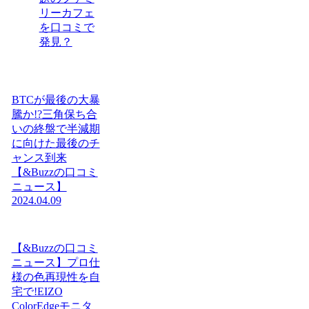
リーカフェ
を口コミで
発見？
BTCが最後の大暴
騰か!?三角保ち合
いの終盤で半減期
に向けた最後のチ
ャンス到来
【&Buzzの口コミ
ニュース】
2024.04.09
【&Buzzの口コミ
ニュース】プロ仕
様の色再現性を自
宅で!EIZO
ColorEdgeモニタ