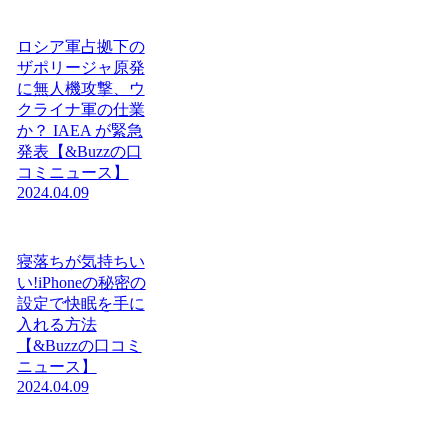
ロシア軍占拠下の
ザポリージャ原発
に無人機攻撃、ウ
クライナ軍の仕業
か？ IAEA が緊急
発表【&Buzzの口
コミニュース】
2024.04.09
寝落ちが気持ちい
い!iPhoneの秘密の
設定で快眠を手に
入れる方法
【&Buzzの口コミ
ニュース】
2024.04.09