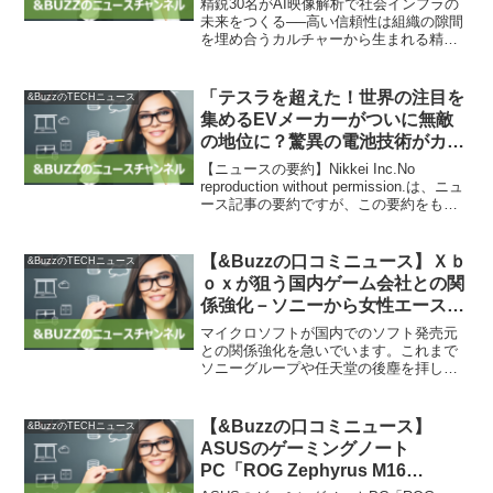
精鋭30名がAI映像解析で社会インフラの
未来をつくる──高い信頼性は組織の隙間
を埋め合うカルチャーから生まれる精鋭
30名がAI映像解析で社会インフラの未来
をつくるという取り組みが注目されてい
ます。このチームは組織の隙間を埋め合
「テスラを超えた！世界の注目を
&BuzzのTECHニュース
うカルチャーか...
集めるEVメーカーがついに無敵
の地位に？驚異の電池技術がカギ
【&Buzzの口コミニュース】」
【ニュースの要約】Nikkei Inc.No
reproduction without permission.は、ニュ
ース記事の要約ですが、この要約をもと
に朝夕刊や電子版ではお伝えしきれない
情報をお届けする新サービス「NIKKEI
Prim...
【&Buzzの口コミニュース】Ｘｂ
&BuzzのTECHニュース
ｏｘが狙う国内ゲーム会社との関
係強化－ソニーから女性エース –
Bloomberg
マイクロソフトが国内でのソフト発売元
との関係強化を急いでいます。これまで
ソニーグループや任天堂の後塵を拝して
きたため、関係が薄弱だったことが要因
の一つと考えられています。そこで、ソ
ニーＧ出身の女性エースである加藤芽奈
【&Buzzの口コミニュース】
&BuzzのTECHニュース
氏がパブリッシャーとの関...
ASUSのゲーミングノート
PC「ROG Zephyrus M16
GU603ZM」がAmazonにて35%