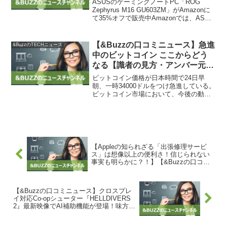
ASUSのゲーミングノートPC「ROG
オフで販売中 – GAME Watch
Zephyrus M16 GU603ZM」がAmazonに
て35%オフで販売中Amazonでは、ASUS
から発売中のゲーミングノートPC「ROG
Zephyrus M16 GU603ZM」が特別価格
で...
【&Buzzの口コミニュース】急進
&BuzzのTECHニュース
中のビットコイン ここからどう
なる【識者の見方・アンバー元日
本代表に聞く】 | Cointelegraph |
ビットコイン価格が日本時間で24日早
コインテレグラフ ジャパン
朝、一時34000ドルをつけ急進している。
ビットコイン市場において、今後の動向
が注目されています。仮想通貨のマーケ
ットメーカーであり、経験豊富な李依錦
氏は、「足元は慎重な姿勢を保ちながら
も強気で良いだろう...
【Appleの知られざる「出張修理サービ
ス」は想像以上の便利さ！信じられない
事実も明らかに？！】【&Buzzの口コミ
ニュース】
【&Buzzの口コミニュース】クロスプレ
イ対応Co-opシューター『HELLDIVERS
2』最新映像でAI補助機能が登場！味方も
敵も即座に見えるモニターが衝撃発表！
放置できない放置街づくりゲームもリリ