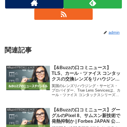
admin
関連記事
【&Buzzの口コミニュース】
&BuzzのTECHニュース
TLS、カール・ツァイス コンタッ
クスの交換レンズをリハウジン
グ。写真業界で評価の高いスチル
英国のレンズリハウジング・サービス・
レンズをシネマレンズ化
プロバイダー、True Lens Servicesは、カ
ール・ツァイス コンタックスシリーズの
[IBC2023] – PRONEWS : 動画制
リハウスモデルを2024年に発売します。
作のあらゆる情報が集まるトータ
実機はIBC 2023で初披露されました。ヤ
ルガイド
シカ・京セラのカール・ツァ...
【&Buzzの口コミニュース】グー
&BuzzのTECHニュース
グルのPixel 8、サムスン新技術で
発熱抑制か | Forbes JAPAN 公式
サイト（フォーブス ジャパン）