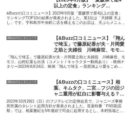
以上の定食」ランキング
TOP10！ 1位は「天婦羅 天よ
&Buzzの口コミニュース】2023年9月版「愛媛県で星4以上の定食」
し」（1/5） | 定食 ねとらぼ調査
ランキングTOP10の結果が発表されました。第1位は「天婦羅 天よ
し」です。宇和島市中央町に店を構えるこのお店は、天ぷらメニュー
隊
が主力で、特にご飯のおかわりが自由というサ...
【&Buzz口コミニュース】「翔ん
&Buzzのエンタニュース
で埼玉」で藤原紀香が夫・片岡愛
之助と夫婦役 川崎麻世、モモ
コ、山村紅葉も出演（コメント /
「翔んで埼玉」で藤原紀香が夫・片岡愛之助と夫婦役 川崎麻世、モ
キャラクター動画あり） – 映画ナ
モコ、山村紅葉も出演（コメント / キャラクター動画あり） - 映画ナ
タリー2023年8月24日、映画「翔んで埼玉 ～琵琶湖より愛をこめて
タリー
～」に藤原紀香、川崎麻世、モモコ、山村紅...
【&Buzzの口コミニュース】相
&Buzzのエンタニュース
葉、キムタク、二宮…フジの旧ジ
ャニ重用が紅白に影響与える？
（スポニチ） | 毎日新聞
2023年10月29日（日）のフジテレビの定例会見で、ジャニーズ事務
所所属のタレント起用方針が発表されました。音楽特番「FNS歌謡
祭」では、相葉雅紀を5年連続で司会に起用するとし、木村拓哉と二
宮和也の個別番組も例年通り放送することが明かされ...