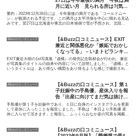
27日は今年最後の満月 今夜は満
月に近い月 見られる所は?(気象
予報士 日直主任 2023年12月26
要約：2023年12月26日には、今年最後の満月である「コールドムー
日) – 日本気象協会 tenki.jp
ン」が観測される予定です。この満月は太平洋側を中心に晴れる見込
みです。翌27日は北海道や東北の日本海側で雪が予想され、北陸や
山陰でも所々で雨が降る見込みです。また、27日の...
【&Buzz口コミニュース】EXIT
&Buzzのエンタニュース
兼近と関係悪化か「嫉妬でおかし
くなってる」 – いまトピランキン
グ
EXIT兼近大樹の1st写真集『虚構』の発売記念取材会が行われ、兼近
が写真集のタイトルの由来や内容について説明しました。『虚構』と
いうタイトルは、あり得ない構図をあり得るような感じで撮影されて
いることを表しており、これまでの写真集が全て作り...
【&Buzzの口コミニュース】第１
&Buzzのエンタニュース
子妊娠中の手島優、産休入りを報
告「出産に向けてまだ気は抜けま
せんが頂いた奇跡を信じて頑張り
手島優が第１子を妊娠中であり、１日に自身のインスタグラムを更新
ます」 : スポーツ報知
して産休に入ったことを報告しました。手島は「本日より手島優 産
休に入らせて頂きます」と報告し、ふっくらおなか姿の写真を掲載し
ました。彼女は「出産に向けてまだ気は抜けませんが頂いた...
【&Buzzの口コミニュース】
&Buzzのエンタニュース
【2023年9月版】「愛媛県で星4