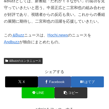
&Buzzとしては、新番組「だれかｔｏなかい」の成功を見
守っていきたいと思う。中居正広と二宮和也の組み合わせ
が好評であり、視聴者からの反応も良い。これからの番組
の展開に期待し、二宮和也の活躍を応援していきたい。
この
&Buzz
ニュースは、
Hochi.news
のニュースを
Andbuzz
が独自にまとめたもの。
&Buzzのエンタニュース
シェアする
X
Facebook
はてブ
LINE
コピー