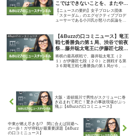
こではできないことを、またやり
たい」【&Buzzの口コミニュー
【ニュースの要約】女子プロレス団体
ス】
「スターダム」のエグゼクティブプロデ
ューサーである小川氏が怒りの反論を行
った。スターダムは小川氏を契約解除
し、多数の引き抜き行為があったと発表
している。小川氏は突然契約解除を告げ
【&Buzzの口コミニュース】竜王
&Buzzのエンタニュース
られ、不信感を抱いていると説...
戦七番勝負の第１局、渋谷で前夜
祭…藤井聡太竜王に伊藤匠七段が
挑む同学年対戦 : 読売新聞
将棋の最高棋戦で、藤井聡太竜王（２
１）が伊藤匠七段（２０）と挑戦する第
３６期竜王戦七番勝負の第１局が６、７
日に行われます。両対局者は同学年で、
２１歳に２０歳が挑むという組み合わせ
は、将棋の全タイトル戦で史上最年少と
なる特別な対決です。&Bu...
大阪・道頓堀川で男性がスクリューに巻
き込まれて死亡！驚きの事故現場がぶっ
飛ぶ【&Buzzの口コミニュース】
中東が燃え尽きる!? 間に合えば回避へ
の一歩！ガザ停戦が最重要課題【&Buzz
の口コミニュース】