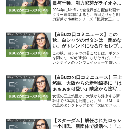
長与千種、剛力彩芽がライオネス
飛鳥役で出演（イベントレポート
2024年にNetflixで全世界独占配信映画ナ
/ 写真13枚） – 映画ナタリー
タリー編集部によると、唐田えりかと剛
力彩芽がNetflixシリーズ「極悪女王」に
出演することが明らかになった。このニ
ュースによると、「極悪女王」は1980年
代の女子プロレスブームを題材にした
【&Buzz口コミニュース】この
&Buzzのエンタニュース
作...
秋、白シャツのボタンは「閉めな
い」がトレンドになる!? セレブた
ちが予言｜Pen Online
この秋、白シャツの着こなしは、ボタン
を閉めないのが正解になりそうだ。ヴァ
レンティノのランウェイショーで白いシ
ャツのボタンを開けたスタイルが話題に
なり、カイア・ガーバーやマイリー・サ
イラスなどもこのスタイルを取り入れて
【&Buzzの口コミニュース】三上
&Buzzのエンタニュース
いる。カイア・ガーバーの...
悠亜 大阪からの新幹線姿に「は
ぁぁぁぁ可愛い」隣席から接写
黒タンクトップにドキドキ「大阪
女優の三上悠亜が、大阪から帰京する新
でげっと」/芸能/デイリースポー
幹線での写真を公開した。ＭＩＵＭＩＵ
の黒のタンクトップ姿で「大阪でげっと
ツ online
したラスト１こだった たこやきちいか
わ」とつづり、たこ焼きの形をしたちい
かわのキーホルダーや缶ビールを手にし
【スターダム】解任されたロッシ
&Buzzのエンタニュース
たショットを披露。隣の席...
ー小川氏、新団体で復活へ！「こ