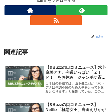
adminをフォローする
admin
関連記事
【&Buzzの口コミニュース】水卜
&Buzzのエンタニュース
麻美アナ、今週いっぱい「ＺＩ
Ｐ！」をお休み ジャンポケ斉藤
「早くお元気になってほしいです
１９日の番組では、山下健二郎が「水卜
ね」 : スポーツ報知
アナは体調不良のため大事をとってお休
みとなります」と報告していた。この日
は番組冒頭で、斉藤慎二が「水卜アナは
体調不良のため今週はお休みします。早
くお元気になってほしいですね」と話
【&Buzzの口コミニュース】
&Buzzのエンタニュース
し、今週いっぱい出演しない...
Netflix「極悪女王」唐田えりかが