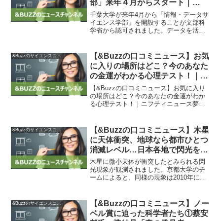
部」来年４月からスタート｜
NHK 千葉県のニュース
千葉大学が来年4月から「情報・データサ
イエンス学部」を開設することが文部科
学省から認可されました。データを活用
して社会的課題の解決にあたる人材を育
成するため、情報・データサイエンス学
部と大学院の情報・データサイエンス学
【&Buzzの口コミニュース】お気
&Buzzのサイエンスニュース
府が設置されます。学部...
に入りの場所はどこ？今のあなた
の金運がわかる心理テスト！｜ニ
フティニュース
【&Buzzの口コミニュース】お気に入り
の場所はどこ？今のあなたの金運がわか
る心理テスト！｜ニフティニュース夢の
中で広くて綺麗な新しい家に住んでいる
あなた。その新しい家の好きな場所はど
こでしょうか？プール、リビング、バル
【&Buzzの口コミニュース】木星
&Buzzのサイエンスニュース
コニー、ガーデンの中...
に天体衝突、地球なら都市ひとつ
消滅レベル…日本各地で閃光を観
測 : 読売新聞
木星に微小天体が衝突したとみられる閃
光現象が観測されました。京都大学のチ
ームによると、同様の現象は2010年に初
めて確認されており、今回のものが最も
明るかったとされています。もし地球に
衝突していた場合、都市一つがなくなる
【&Buzzの口コミニュース】ノー
&Buzzのサイエンスニュース
ほどの規模だと言われ...
ベル賞に迫った科学者たち①蔡安