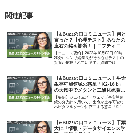
関連記事
【&Buzzの口コミニュース】何と
&Buzzのサイエンスニュース
言った？【心理テスト】あなたの
座右の銘を診断！｜ニフティニュ
ース
【ニュース要約】2023年10月02日 06時
20分にシンリ編集長が行う心理テストの
質問が掲載されています。質問では、近
所の子どもがケンカをしている場面に出
くわし、子どもが「大丈夫だよ」と言っ
た後に「だって○○から」と言った場合、
【&Buzzの口コミニュース】生命
&Buzzのサイエンスニュース
子どもは何...
生存可能領域の惑星「K2-18 b」
の大気中でメタンと二酸化硫黄が
発見され海の存在可能性が濃厚
【要約】ジェイムズ・ウェッブ宇宙望遠
に、地球では生物由来のものしか
鏡の分光計を用いて、生命が生存可能な
ハビタブルゾーンに存在する惑星「K2-18
存在しない硫化ジメチルも検出さ
b」の大気組成が分析されました。その結
れる – GIGAZINE
果、メタンや二酸化炭素が豊富に含ま
れ、アンモニアはわずかしか存在しない
【&Buzzの口コミニュース】千葉
&Buzzのサイエンスニュース
ことが明らかにな...
大に「情報・データサイエンス学