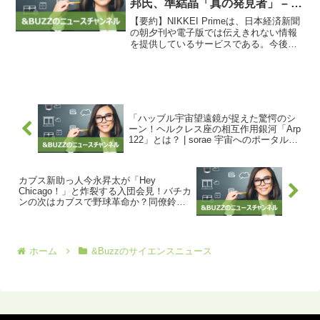
邦氏、準結晶「真の発見者」 – 日
本経済新聞
【要約】NIKKEI Primeは、日本経済新聞
の朝夕刊や電子版では伝えきれない情報
を提供しているサービスである。今後も
様々な切り口でのサービス開始予定があ
り、企業での記事共有や会議資料への利
用などが可能である。また、ノーベル化
学賞を受賞し...
「ハッブル宇宙望遠鏡が捉えた驚愕のシ
ーン！ヘルクレス座の相互作用銀河「Arp
122」とは？ | sorae 宇宙へのポータルサ
イト【&Buzzの口コミニュース】
カブス新助っ人今永昇太が「Hey
Chicago！」と炸裂する入団会見！バチカ
ンの次はカブスで野球革命か？同僚鈴木
誠也とのコンビも期待大！！【&Buzzの
口コミニュース】
ホーム
&Buzzのサイエンスニュース