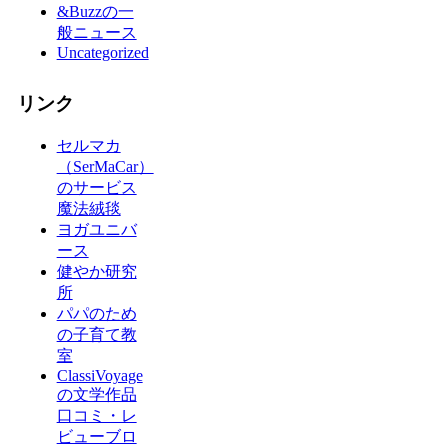
&Buzzの一
般ニュース
Uncategorized
リンク
セルマカ
（SerMaCar）
のサービス
魔法絨毯
ヨガユニバ
ース
健やか研究
所
パパのため
の子育て教
室
ClassiVoyage
の文学作品
口コミ・レ
ビューブロ