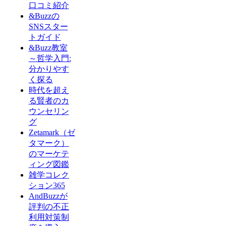
口コミ紹介
&Buzzの
SNSスター
トガイド
&Buzz教室
～哲学入門:
分かりやす
く探る
時代を超え
る賢者のカ
ウンセリン
グ
Zetamark（ゼ
タマーク）
のマーケテ
ィング図鑑
雑学コレク
ション365
AndBuzzが
評判の不正
利用対策制