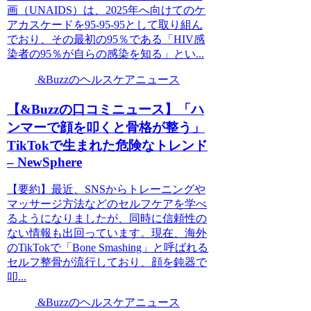
画（UNAIDS）は、2025年へ向けてのケ
アカスケードを95-95-95として取り組ん
でおり、その最初の95％である「HIV感
染者の95％が自らの感染を知る」とい...
&Buzzのヘルスケアニュース
【&Buzzの口コミニュース】「ハ
ンマーで顔を叩くと骨格が整う」
TikTokで生まれた危険なトレンド
– NewSphere
【要約】最近、SNSからトレーニングや
マッサージ方法などのセルフケアを学べ
るようになりましたが、同時に信頼性の
ない情報も出回っています。現在、海外
のTikTokで「Bone Smashing」と呼ばれる
セルフ整骨が流行しており、顔を鈍器で
叩...
&Buzzのヘルスケアニュース