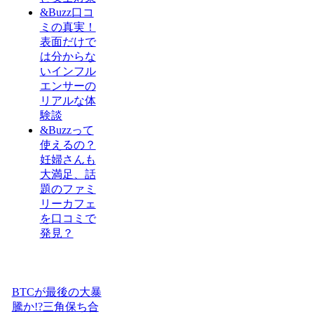
&Buzz口コ
ミの真実！
表面だけで
は分からな
いインフル
エンサーの
リアルな体
験談
&Buzzって
使えるの？
妊婦さんも
大満足、話
題のファミ
リーカフェ
を口コミで
発見？
BTCが最後の大暴
騰か!?三角保ち合