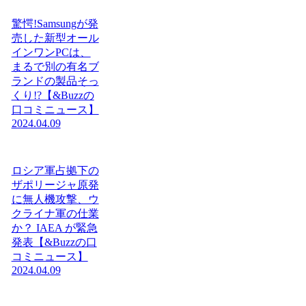
驚愕!Samsungが発
売した新型オール
インワンPCは、
まるで別の有名ブ
ランドの製品そっ
くり!?【&Buzzの
口コミニュース】
2024.04.09
ロシア軍占拠下の
ザポリージャ原発
に無人機攻撃、ウ
クライナ軍の仕業
か？ IAEA が緊急
発表【&Buzzの口
コミニュース】
2024.04.09