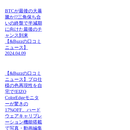
BTCが最後の大暴
騰か!?三角保ち合
いの終盤で半減期
に向けた最後のチ
ャンス到来
【&Buzzの口コミ
ニュース】
2024.04.09
【&Buzzの口コミ
ニュース】プロ仕
様の色再現性を自
宅で!EIZO
ColorEdgeモニタ
ーが驚きの
17%OFF、ハード
ウェアキャリブレ
ーション機能搭載
で写真・動画編集