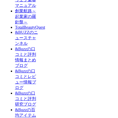
マニュアル
創業航路～
起業家の羅
針盤～
TotalBeautyQuest
&BUZZのニ
ュースチャ
ンネル
&Buzzの口
コミと評判
情報まとめ
ブログ
&Buzzの口
コミとレビ
ュー情報ブ
ログ
&Buzzの口
コミと評判
研究ブログ
&Buzzの百
均アイテム