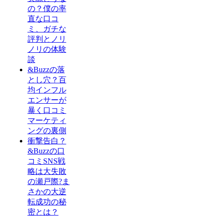
の？僕の率
直な口コ
ミ、ガチな
評判とノリ
ノリの体験
談
&Buzzの落
とし穴？百
均インフル
エンサーが
暴く口コミ
マーケティ
ングの裏側
衝撃告白？
&Buzzの口
コミSNS戦
略は大失敗
の瀬戸際?ま
さかの大逆
転成功の秘
密とは？