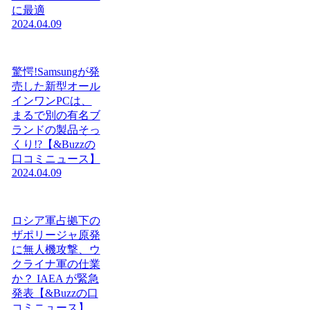
に最適
2024.04.09
驚愕!Samsungが発
売した新型オール
インワンPCは、
まるで別の有名ブ
ランドの製品そっ
くり!?【&Buzzの
口コミニュース】
2024.04.09
ロシア軍占拠下の
ザポリージャ原発
に無人機攻撃、ウ
クライナ軍の仕業
か？ IAEA が緊急
発表【&Buzzの口
コミニュース】