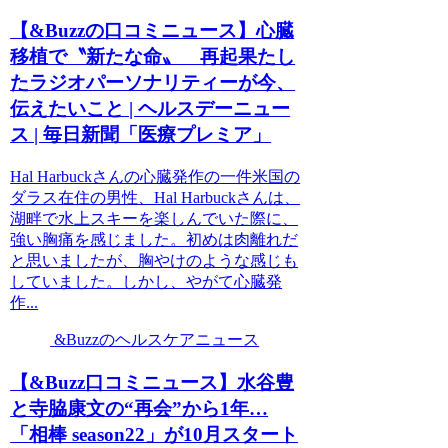
【&Buzzの口コミニュース】心臓
移植で〝新たな命〟 再起果たし
たラジオパーソナリティーが今、
伝えたいこと | ヘルスデーニュー
ス | 毎日新聞「医療プレミア」
Hal Harbuckさんの心臓発作の一件米国の
ダラス在住の男性、Hal Harbuckさんは、
湖畔で水上スキーを楽しんでいた際に、
強い胸痛を感じました。初めは肉離れだ
と思いましたが、胸やけのような感じも
していました。しかし、やがて心臓発
作...
&Buzzのヘルスケアニュース
【&Buzz口コミニュース】水谷豊
と寺脇康文の“再会”から1年…
「相棒 season22」が10月スタート