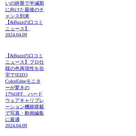
いの終盤で半減期
に向けた最後のチ
ャンス到来
【&Buzzの口コミ
ニュース】
2024.04.09
【&Buzzの口コミ
ニュース】プロ仕
様の色再現性を自
宅で!EIZO
ColorEdgeモニタ
ーが驚きの
17%OFF、ハード
ウェアキャリブレ
ーション機能搭載
で写真・動画編集
に最適
2024.04.09