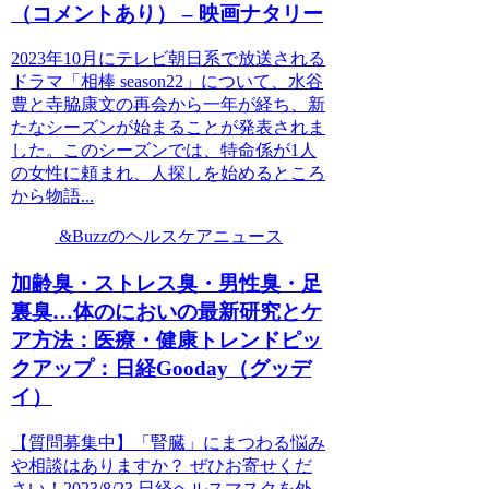
（コメントあり） – 映画ナタリー
2023年10月にテレビ朝日系で放送される
ドラマ「相棒 season22」について、水谷
豊と寺脇康文の再会から一年が経ち、新
たなシーズンが始まることが発表されま
した。このシーズンでは、特命係が1人
の女性に頼まれ、人探しを始めるところ
から物語...
&Buzzのヘルスケアニュース
加齢臭・ストレス臭・男性臭・足
裏臭…体のにおいの最新研究とケ
ア方法：医療・健康トレンドピッ
クアップ：日経Gooday（グッデ
イ）
【質問募集中】「腎臓」にまつわる悩み
や相談はありますか？ ぜひお寄せくだ
さい！2023/8/23 日経ヘルスマスクを外