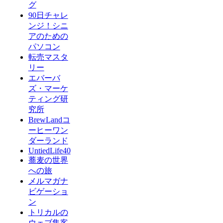
グ
90日チャレ
ンジ！シニ
アのための
パソコン
転売マスタ
リー
エバーバ
ズ・マーケ
ティング研
究所
BrewLandコ
ーヒーワン
ダーランド
UntiedLife40
蕎麦の世界
への旅
メルマガナ
ビゲーショ
ン
トリカルの
ウェブ集客