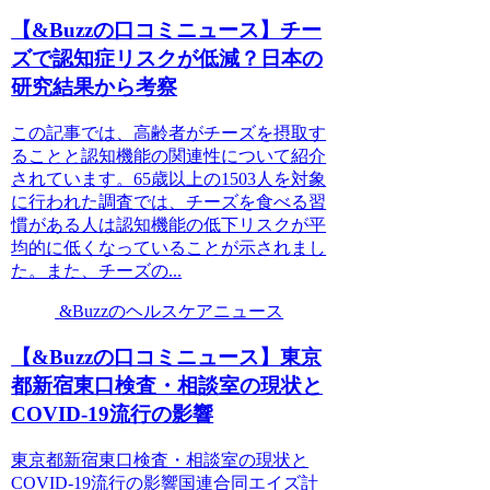
【&Buzzの口コミニュース】チー
ズで認知症リスクが低減？日本の
研究結果から考察
この記事では、高齢者がチーズを摂取す
ることと認知機能の関連性について紹介
されています。65歳以上の1503人を対象
に行われた調査では、チーズを食べる習
慣がある人は認知機能の低下リスクが平
均的に低くなっていることが示されまし
た。また、チーズの...
&Buzzのヘルスケアニュース
【&Buzzの口コミニュース】東京
都新宿東口検査・相談室の現状と
COVID-19流行の影響
東京都新宿東口検査・相談室の現状と
COVID-19流行の影響国連合同エイズ計