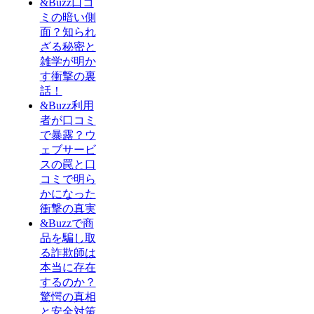
&Buzz口コ
ミの暗い側
面？知られ
ざる秘密と
雑学が明か
す衝撃の裏
話！
&Buzz利用
者が口コミ
で暴露？ウ
ェブサービ
スの罠と口
コミで明ら
かになった
衝撃の真実
&Buzzで商
品を騙し取
る詐欺師は
本当に存在
するのか？
驚愕の真相
と安全対策