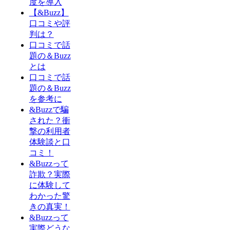
度を導入
【&Buzz】
口コミや評
判は？
口コミで話
題の＆Buzz
とは
口コミで話
題の＆Buzz
を参考に
&Buzzで騙
された？衝
撃の利用者
体験談と口
コミ！
&Buzzって
詐欺？実際
に体験して
わかった驚
きの真実！
&Buzzって
実際どうな