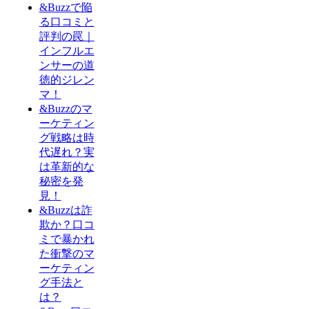
&Buzzで陥
る口コミと
評判の罠｜
インフルエ
ンサーの道
徳的ジレン
マ！
&Buzzのマ
ーケティン
グ戦略は時
代遅れ？実
は革新的な
秘密を発
見！
&Buzzは詐
欺か？口コ
ミで暴かれ
た衝撃のマ
ーケティン
グ手法と
は？