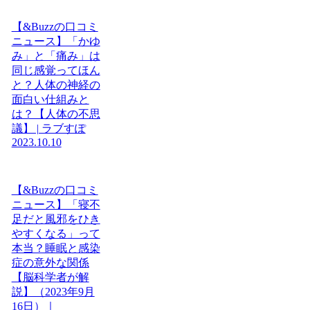
【&Buzzの口コミ
ニュース】「かゆ
み」と「痛み」は
同じ感覚ってほん
と？人体の神経の
面白い仕組みと
は？【人体の不思
議】 | ラブすぽ
2023.10.10
【&Buzzの口コミ
ニュース】「寝不
足だと風邪をひき
やすくなる」って
本当？睡眠と感染
症の意外な関係
【脳科学者が解
説】（2023年9月
16日）｜