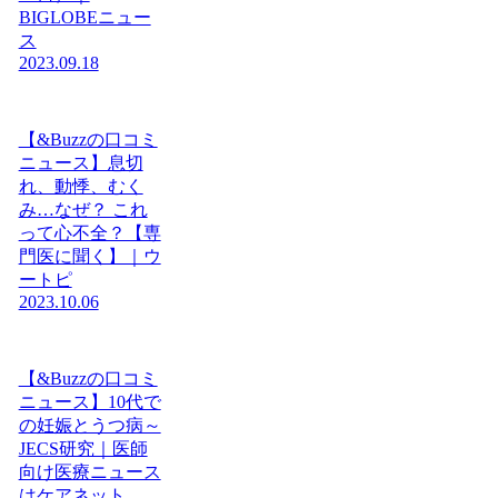
BIGLOBEニュー
ス
2023.09.18
【&Buzzの口コミ
ニュース】息切
れ、動悸、むく
み…なぜ？ これ
って心不全？【専
門医に聞く】｜ウ
ートピ
2023.10.06
【&Buzzの口コミ
ニュース】10代で
の妊娠とうつ病～
JECS研究｜医師
向け医療ニュース
はケアネット