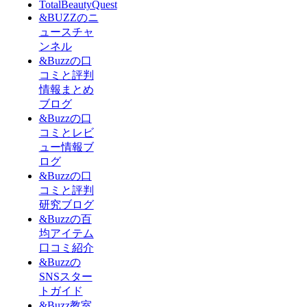
TotalBeautyQuest
&BUZZのニ
ュースチャ
ンネル
&Buzzの口
コミと評判
情報まとめ
ブログ
&Buzzの口
コミとレビ
ュー情報ブ
ログ
&Buzzの口
コミと評判
研究ブログ
&Buzzの百
均アイテム
口コミ紹介
&Buzzの
SNSスター
トガイド
&Buzz教室