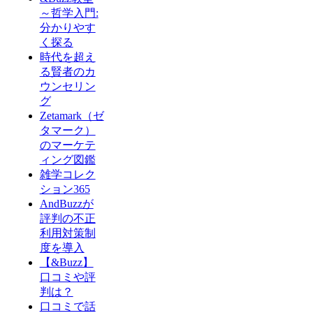
～哲学入門:
分かりやす
く探る
時代を超え
る賢者のカ
ウンセリン
グ
Zetamark（ゼ
タマーク）
のマーケテ
ィング図鑑
雑学コレク
ション365
AndBuzzが
評判の不正
利用対策制
度を導入
【&Buzz】
口コミや評
判は？
口コミで話