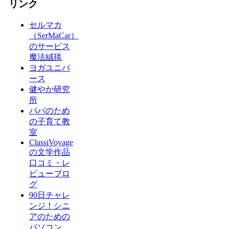
リンク
セルマカ
（SerMaCar）
のサービス
魔法絨毯
ヨガユニバ
ース
健やか研究
所
パパのため
の子育て教
室
ClassiVoyage
の文学作品
口コミ・レ
ビューブロ
グ
90日チャレ
ンジ！シニ
アのための
パソコン