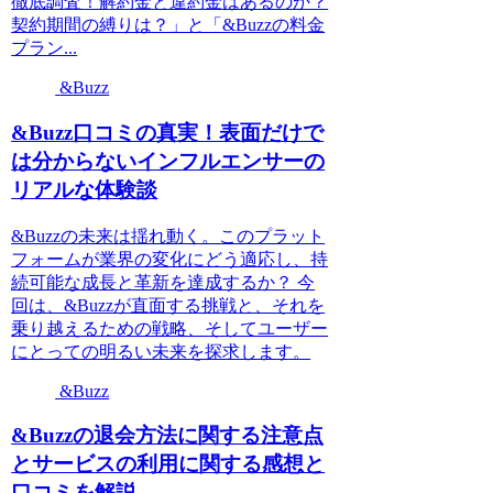
徹底調査！解約金と違約金はあるのか？
契約期間の縛りは？」と「&Buzzの料金
プラン...
&Buzz
&Buzz口コミの真実！表面だけで
は分からないインフルエンサーの
リアルな体験談
&Buzzの未来は揺れ動く。このプラット
フォームが業界の変化にどう適応し、持
続可能な成長と革新を達成するか？ 今
回は、&Buzzが直面する挑戦と、それを
乗り越えるための戦略、そしてユーザー
にとっての明るい未来を探求します。
&Buzz
&Buzzの退会方法に関する注意点
とサービスの利用に関する感想と
口コミを解説