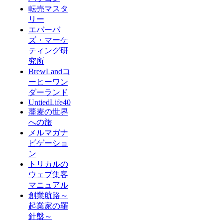
転売マスタ
リー
エバーバ
ズ・マーケ
ティング研
究所
BrewLandコ
ーヒーワン
ダーランド
UntiedLife40
蕎麦の世界
への旅
メルマガナ
ビゲーショ
ン
トリカルの
ウェブ集客
マニュアル
創業航路～
起業家の羅
針盤～