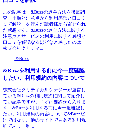
この記事は「&Buzzの退会方法を徹底調
査！手順と注意点から利用感想と口コミ
まで解説」を読んだ読者様から寄せられ
た感想です。&Buzzの退会方法に関する
注意点とサービスの利用に関する感想と
口コミを解説なるほどなと感じたのは、
株式会社クリティ...
&Buzz
&Buzzを利用する前に今一度確認
したい、利用規約の内容について
株式会社クリティカルシナジーが運営し
ている&Buzzの利用規約に関して紹介し
てい記事ですが、まずは要約から入りま
す。&Buzzを利用する前に今一度確認し
たい、利用規約の内容について&Buzzだ
けではなく、他のサイトでもある利用規
約であり、利...