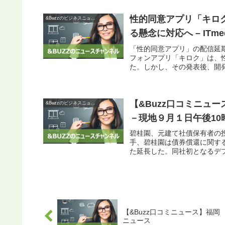
性的同意アプリ「キロ
&Buzzのビジネスニュース
る懸念に対応へ – ITmed
「性的同意アプリ」の配信延
フォンアプリ「キロク」は、
た。しかし、その発表後、開発
【&Buzz口コミニュ
&Buzzのビジネスニュース
－現地９月１日午後10時 –
碧桂園、元建て社債保有者の
手、碧桂園は債券償還に関す
た延長した。同社初となるデフ
【&Buzz口コミニュース】福
ニュース