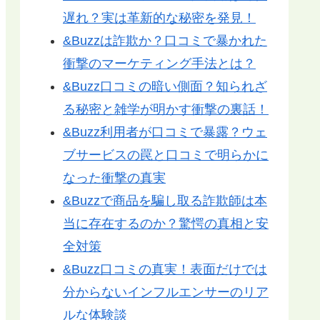
遅れ？実は革新的な秘密を発見！
&Buzzは詐欺か？口コミで暴かれた
衝撃のマーケティング手法とは？
&Buzz口コミの暗い側面？知られざ
る秘密と雑学が明かす衝撃の裏話！
&Buzz利用者が口コミで暴露？ウェ
ブサービスの罠と口コミで明らかに
なった衝撃の真実
&Buzzで商品を騙し取る詐欺師は本
当に存在するのか？驚愕の真相と安
全対策
&Buzz口コミの真実！表面だけでは
分からないインフルエンサーのリア
ルな体験談