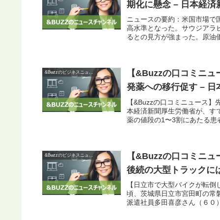
期化に懸念 – 日本経済
ニュースの要約：米国市場で国
高水準となった。サウジアラ
るとの見方が強まった。原油価
【&Buzzの口コミニ
&Buzzのビジネスニュース
発薬への移行促す – 
【&Buzzの口コミニュース
本経済新聞厚生労働省が、す
薬の値段の1〜3割にあたる患
【&Buzzの口コミニ
&Buzzのビジネスニュース
後続の大型トラックには
【日立市で大型バイクが転倒
頃、茨城県日立市宮田町の常
派遣社員多田喜彦さん（６０）