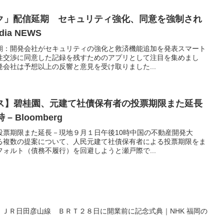
ク」配信延期 セキュリティ強化、同意を強制され
ia NEWS
期：開発会社がセキュリティの強化と救済機能追加を発表スマート
性交渉に同意した記録を残すためのアプリとして注目を集めまし
会社は予想以上の反響と意見を受け取りました...
ース】碧桂園、元建て社債保有者の投票期限また延長
 Bloomberg
投票期限また延長－現地９月１日午後10時中国の不動産開発大
る複数の提案について、人民元建て社債保有者による投票期限をま
ォルト（債務不履行）を回避しようと瀬戸際で...
岡 ＪＲ日田彦山線 ＢＲＴ２８日に開業前に記念式典｜NHK 福岡の