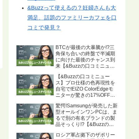
&Buzzって使えるの？妊婦さんも大
満足、話題のファミリーカフェを口
コミで発見？
BTCが最後の大暴騰か!?三
角保ち合いの終盤で半減期
に向けた最後のチャンス到
来【&Buzzの口コミニュー
ス】
【&Buzzの口コミニュー
ス】プロ仕様の色再現性を
自宅で!EIZO ColorEdgeモ
ニターが驚きの17%OFF、
ハードウェアキャリブレー
驚愕!Samsungが発売した新
ション機能搭載で写真・動
型オールインワンPCは、ま
画編集に最適
るで別の有名ブランドの製
品そっくり!?【&Buzzの口
コミニュース】
ロシア軍占拠下のザポリー