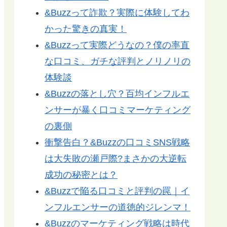
&Buzzって詐欺？実際に体験してわ
かった驚きの真実！
&Buzzって実際どうなの？僕の率直
な口コミ、ガチな評判とノリノリの
体験談
&Buzzの落とし穴？百均インフルエ
ンサーが暴く口コミマーケティング
の裏側
衝撃告白？&Buzzの口コミSNS戦略
は大失敗の瀬戸際?まさかの大逆転
成功の秘密とは？
&Buzzで陥る口コミと評判の罠｜イ
ンフルエンサーの道徳的ジレンマ！
&Buzzのマーケティング戦略は時代