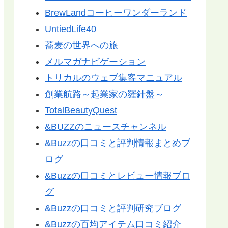
BrewLandコーヒーワンダーランド
UntiedLife40
蕎麦の世界への旅
メルマガナビゲーション
トリカルのウェブ集客マニュアル
創業航路～起業家の羅針盤～
TotalBeautyQuest
&BUZZのニュースチャンネル
&Buzzの口コミと評判情報まとめブ
ログ
&Buzzの口コミとレビュー情報ブロ
グ
&Buzzの口コミと評判研究ブログ
&Buzzの百均アイテム口コミ紹介