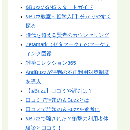
&BuzzのSNSスタートガイド
&Buzz教室～哲学入門: 分かりやすく
探る
時代を超える賢者のカウンセリング
Zetamark（ゼタマーク）のマーケテ
ィング図鑑
雑学コレクション365
AndBuzzが評判の不正利用対策制度
を導入
【&Buzz】口コミや評判は？
口コミで話題の＆Buzzとは
口コミで話題の＆Buzzを参考に
&Buzzで騙された？衝撃の利用者体
験談と口コミ！