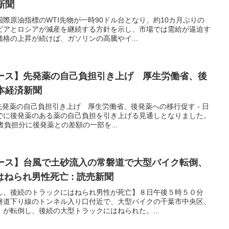
新聞
際原油指標のWTI先物が一時90ドル台となり、約10カ月ぶりの
ビアとロシアが減産を継続する方針を示し、市場では需給が逼迫す
格の上昇が続けば、ガソリンの高騰やイ...
ュース】先発薬の自己負担引き上げ 厚生労働省、後
日本経済新聞
】先発薬の自己負担引き上げ 厚生労働省、後発薬への移行促す - 日
でに後発薬のある薬の自己負担を引き上げる見通しとなりました。
者負担分に後発薬との差額の一部を...
ュース】台風で土砂流入の常磐道で大型バイク転倒、
ねられ男性死亡 : 読売新聞
し、後続のトラックにはねられ男性が死亡】８日午後５時５０分
磐道下り線のトンネル入り口付近で、大型バイクの千葉市中央区、
が転倒し、後続の大型トラックにはねられた。...