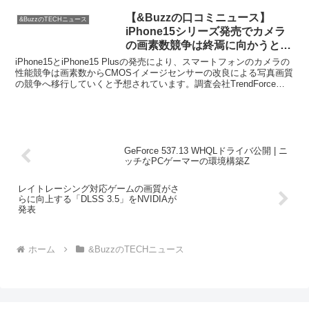
【&Buzzの口コミニュース】
&BuzzのTECHニュース
iPhone15シリーズ発売でカメラ
の画素数競争は終焉に向かうと調
査会社予想 – iPhone Mania
iPhone15とiPhone15 Plusの発売により、スマートフォンのカメラの
性能競争は画素数からCMOSイメージセンサーの改良による写真画質
の競争へ移行していくと予想されています。調査会社TrendForce
は、これらの新機種に搭載さ...
GeForce 537.13 WHQLドライバ公開 | ニ
ッチなPCゲーマーの環境構築Z
レイトレーシング対応ゲームの画質がさ
らに向上する「DLSS 3.5」をNVIDIAが
発表
ホーム
&BuzzのTECHニュース