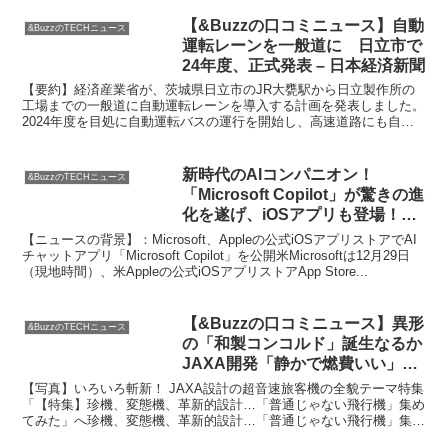
【&Buzzの口コミニュース】自動
&BuzzのTECHニュース
運転レーンを一般道に 日立市で
24年度、正式発表 – 日本経済新聞
【要約】経済産業省が、茨城県日立市のJR大甕駅から日立製作所の
工場までの一般道に自動運転レーンを導入する計画を発表しました。
2024年度を目処に自動運転バスの運行を開始し、高速道路にも自動
運転レーンを設ける予定です。これにより、トラックの自...
新時代のAIコンパニオン！
&BuzzのTECHニュース
「Microsoft Copilot」が驚きの進
化を遂げ、iOSアプリも登場！
GPT-4とDALL・E 3をサポート！
【ニュースの背景】：Microsoft、Appleの公式iOSアプリストアでAI
【&Buzzの口コミニュース】
チャットアプリ「Microsoft Copilot」を公開米Microsoftは12月29日
（現地時間）、米Appleの公式iOSアプリストアApp Store...
【&Buzzの口コミニュース】異形
&BuzzのTECHニュース
の「和製コンコルド」誕生なるか
JAXA開発「静かで燃費いい」超
音速旅客機、従来機との違いは？
【写真】いろいろ斬新！ JAXA設計の超音速旅客機の全貌テーマ特集
| 乗りものニュース
「【特集】珍機、変態機、革新的設計…「普通じゃない飛行機」集め
てみた」へ珍機、変態機、革新的設計…「普通じゃない飛行機」集め
てみた！文部科学省が提出した予算概算要求には、JA...