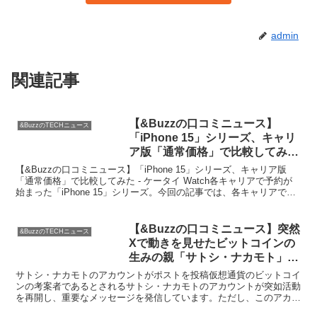
admin
関連記事
【&Buzzの口コミニュース】
&BuzzのTECHニュース
「iPhone 15」シリーズ、キャリ
ア版「通常価格」で比較してみた
– ケータイ Watch
【&Buzzの口コミニュース】「iPhone 15」シリーズ、キャリア版
「通常価格」で比較してみた - ケータイ Watch各キャリアで予約が
始まった「iPhone 15」シリーズ。今回の記事では、各キャリアでの
通常価格を比較しています。楽...
【&Buzzの口コミニュース】突然
&BuzzのTECHニュース
Xで動きを見せたビットコインの
生みの親「サトシ・ナカモト」は
本物なのか？ – GIGAZINE
サトシ・ナカモトのアカウントがポストを投稿仮想通貨のビットコイ
ンの考案者であるとされるサトシ・ナカモトのアカウントが突如活動
を再開し、重要なメッセージを発信しています。ただし、このアカウ
ントは本物のサトシ・ナカモトではないとの情報もあります...