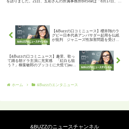
を語りました。21日、五彩さんの所属事務所BitStarは「8月17日、五
彩緋夏が急逝いたしました」と...
【&Buzzの口コミニュース】櫻井翔のラ
グビー日本代表アンバサダー起用を仏紙
が批判 ジャニーズ性加害問題を受けて |
東スポWEB
【&Buzzの口コミニュース】趣里、歌っ
て踊る朝ドラ主演に充実感 「紅白も狙
う？」柳葉敏郎のブッコミに大慌て|au
Webポータル芸能ニュース
ホーム
&Buzzのエンタニュース
&BUZZのニュースチャンネル