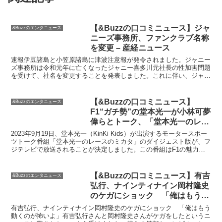
【&Buzzの口コミニュース】ジャ
&Buzzのエンタニュース
ニーズ事務所、ファンクラブ名称
を変更 – 産経ニュース
速報伊豆諸島と小笠原諸島に津波注意報が発令されました。ジャニー
ズ事務所は令和元年に亡くなったジャニー喜多川元社長の性加害問題
を受けて、社名を変更することを発表しました。これに伴い、ジャニ
ーズファミリークラブの名称も変更されることが会員向けに...
【&Buzzの口コミニュース】
&Buzzのエンタニュース
F1“ガチ勢”の堂本光一が小林可夢
偉らとトーク、「堂本光一のレー
スのミカタ」地上波で放送決定 –
2023年9月19日、堂本光一（KinKi Kids）が出演するモータースポー
音楽ナタリー
ツトーク番組「堂本光一のレースのミカタ」のダイジェスト版が、フ
ジテレビで放送されることが決定しました。この番組はF1の魅力や
F1への愛を語る堂本光一がゲストととも...
【&Buzzの口コミニュース】有吉
&Buzzのエンタニュース
弘行、ナインティナイン岡村隆史
のケガにショック 「俺はもう動
くのが怖いよ」 – トピックス｜ニ
有吉弘行、ナインティナイン岡村隆史のケガにショック 「俺はもう
フティニュース
動くのが怖いよ」有吉弘行さんと岡村隆史さんがケガをしたというニ