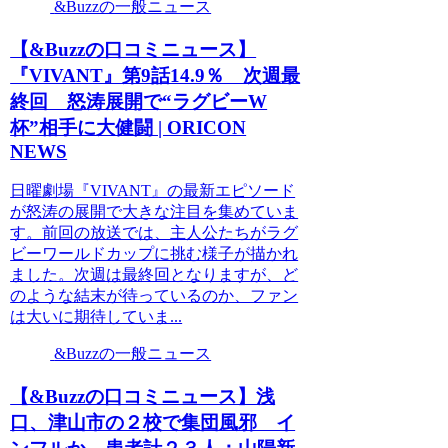
&Buzzの一般ニュース
【&Buzzの口コミニュース】
『VIVANT』第9話14.9％ 次週最
終回 怒涛展開で“ラグビーW
杯”相手に大健闘 | ORICON
NEWS
日曜劇場『VIVANT』の最新エピソード
が怒涛の展開で大きな注目を集めていま
す。前回の放送では、主人公たちがラグ
ビーワールドカップに挑む様子が描かれ
ました。次週は最終回となりますが、ど
のような結末が待っているのか、ファン
は大いに期待していま...
&Buzzの一般ニュース
【&Buzzの口コミニュース】浅
口、津山市の２校で集団風邪 イ