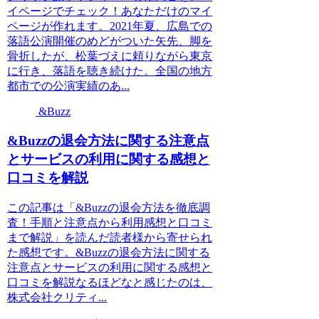
イページでチェック！あなただけのマイ
ページが作れます。2021年夏、広島での
落語公演開催のめどがついた矢先、脚を
骨折したが、松葉づえに頼りながら東京
に行き、落語を聴き続けた。全国の地方
都市での公演実績のあ...
&Buzz
&Buzzの退会方法に関する注意点
とサービスの利用に関する感想と
口コミを解説
この記事は「&Buzzの退会方法を徹底調
査！手順と注意点から利用感想と口コミ
まで解説」を読んだ読者様から寄せられ
た感想です。&Buzzの退会方法に関する
注意点とサービスの利用に関する感想と
口コミを解説なるほどなと感じたのは、
株式会社クリティ...