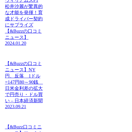
ウィリアムズF1
松井沙麗が驚異的
な才能を発揮！育
成ドライバー契約
にサプライズ
【&Buzzの口コミ
ニュース】
2024.01.20
【&Buzzの口コミ
ニュース】NY
円、反落 1ドル
=147円80～90銭
日米金利差の拡大
で円売り・ドル買
い – 日本経済新聞
2023.09.21
【&Buzz口コミニ