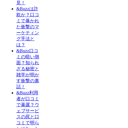
見！
&Buzzは詐
欺か？口コ
ミで暴かれ
た衝撃のマ
ーケティン
グ手法と
は？
&Buzz口コ
ミの暗い側
面？知られ
ざる秘密と
雑学が明か
す衝撃の裏
話！
&Buzz利用
者が口コミ
で暴露？ウ
ェブサービ
スの罠と口
コミで明ら