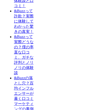
体験談と口
コミ！
&Buzzって
詐欺？実際
に体験して
わかった驚
きの真実！
&Buzzって
実際どうな
の？僕の率
直な口コ
ミ、ガチな
評判とノリ
ノリの体験
談
&Buzzの落
とし穴？百
均インフル
エンサーが
暴く口コミ
マーケティ
ングの裏側