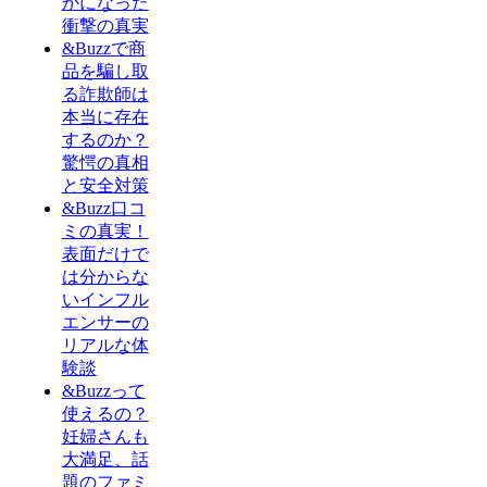
かになった
衝撃の真実
&Buzzで商
品を騙し取
る詐欺師は
本当に存在
するのか？
驚愕の真相
と安全対策
&Buzz口コ
ミの真実！
表面だけで
は分からな
いインフル
エンサーの
リアルな体
験談
&Buzzって
使えるの？
妊婦さんも
大満足、話
題のファミ