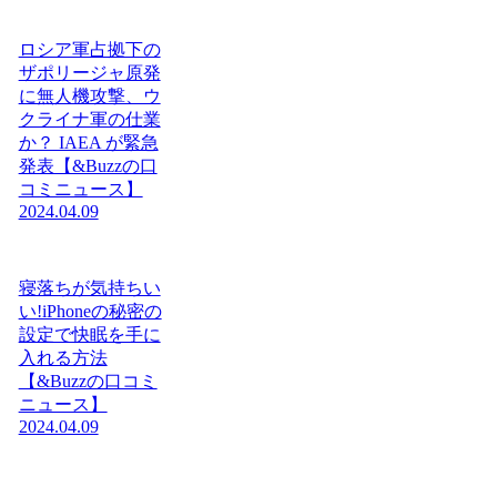
ロシア軍占拠下の
ザポリージャ原発
に無人機攻撃、ウ
クライナ軍の仕業
か？ IAEA が緊急
発表【&Buzzの口
コミニュース】
2024.04.09
寝落ちが気持ちい
い!iPhoneの秘密の
設定で快眠を手に
入れる方法
【&Buzzの口コミ
ニュース】
2024.04.09