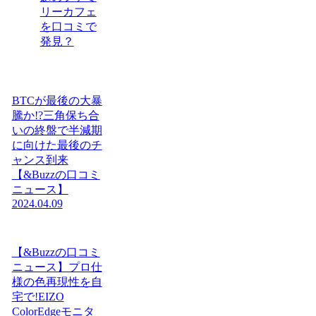
リーカフェ
を口コミで
発見？
BTCが最後の大暴
騰か!?三角保ち合
いの終盤で半減期
に向けた最後のチ
ャンス到来
【&Buzzの口コミ
ニュース】
2024.04.09
【&Buzzの口コミ
ニュース】プロ仕
様の色再現性を自
宅で!EIZO
ColorEdgeモニタ