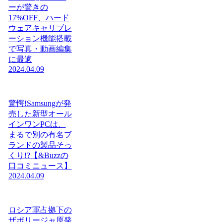
ーが驚きの
17%OFF、ハード
ウェアキャリブレ
ーション機能搭載
で写真・動画編集
に最適
2024.04.09
驚愕!Samsungが発
売した新型オール
インワンPCは、
まるで別の有名ブ
ランドの製品そっ
くり!?【&Buzzの
口コミニュース】
2024.04.09
ロシア軍占拠下の
ザポリージャ原発