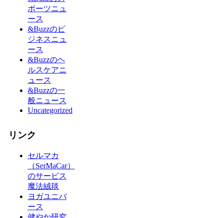
ポーツニュ
ース
&Buzzのビ
ジネスニュ
ース
&Buzzのヘ
ルスケアニ
ュース
&Buzzの一
般ニュース
Uncategorized
リンク
セルマカ
（SerMaCar）
のサービス
魔法絨毯
ヨガユニバ
ース
健やか研究