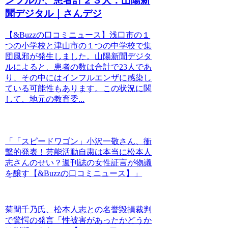
ンフルか、患者計２３人：山陽新
聞デジタル｜さんデジ
【&Buzzの口コミニュース】浅口市の１
つの小学校と津山市の１つの中学校で集
団風邪が発生しました。山陽新聞デジタ
ルによると、患者の数は合計で23人であ
り、その中にはインフルエンザに感染し
ている可能性もあります。この状況に関
して、地元の教育委...
「「スピードワゴン」小沢一敬さん、衝
撃的発表！芸能活動自粛は本当に松本人
志さんのせい？週刊誌の女性証言が物議
を醸す【&Buzzの口コミニュース】」
菊間千乃氏、松本人志との名誉毀損裁判
で驚愕の発言「性被害があったかどうか