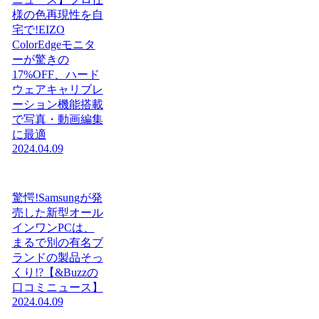
様の色再現性を自
宅で!EIZO
ColorEdgeモニタ
ーが驚きの
17%OFF、ハード
ウェアキャリブレ
ーション機能搭載
で写真・動画編集
に最適
2024.04.09
驚愕!Samsungが発
売した新型オール
インワンPCは、
まるで別の有名ブ
ランドの製品そっ
くり!?【&Buzzの
口コミニュース】
2024.04.09