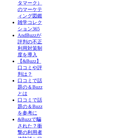
タマーク）
のマーケテ
ィング図鑑
雑学コレク
ション365
AndBuzzが
評判の不正
利用対策制
度を導入
【&Buzz】
口コミや評
判は？
口コミで話
題の＆Buzz
とは
口コミで話
題の＆Buzz
を参考に
&Buzzで騙
された？衝
撃の利用者