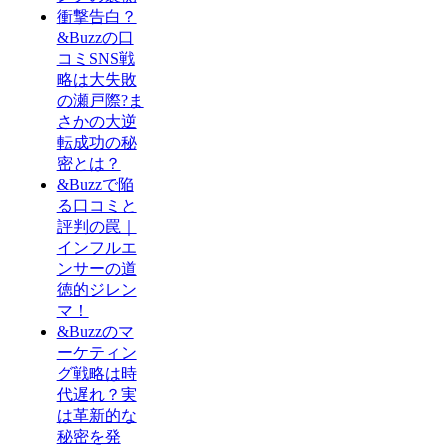
衝撃告白？
&Buzzの口
コミSNS戦
略は大失敗
の瀬戸際?ま
さかの大逆
転成功の秘
密とは？
&Buzzで陥
る口コミと
評判の罠｜
インフルエ
ンサーの道
徳的ジレン
マ！
&Buzzのマ
ーケティン
グ戦略は時
代遅れ？実
は革新的な
秘密を発