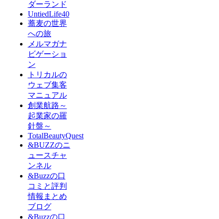
ダーランド
UntiedLife40
蕎麦の世界
への旅
メルマガナ
ビゲーショ
ン
トリカルの
ウェブ集客
マニュアル
創業航路～
起業家の羅
針盤～
TotalBeautyQuest
&BUZZのニ
ュースチャ
ンネル
&Buzzの口
コミと評判
情報まとめ
ブログ
&Buzzの口