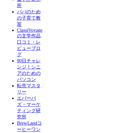
所
パパのため
の子育て教
室
ClassiVoyage
の文学作品
口コミ・レ
ビューブロ
グ
90日チャレ
ンジ！シニ
アのための
パソコン
転売マスタ
リー
エバーバ
ズ・マーケ
ティング研
究所
BrewLandコ
ーヒーワン