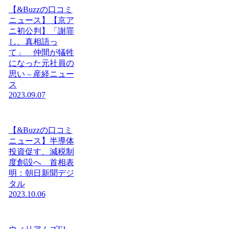
【&Buzzの口コミ
ニュース】【京ア
ニ初公判】「謝罪
し、真相語っ
て」 仲間が犠牲
になった元社員の
思い – 産経ニュー
ス
2023.09.07
【&Buzzの口コミ
ニュース】半導体
投資促す、減税制
度創設へ 首相表
明：朝日新聞デジ
タル
2023.10.06