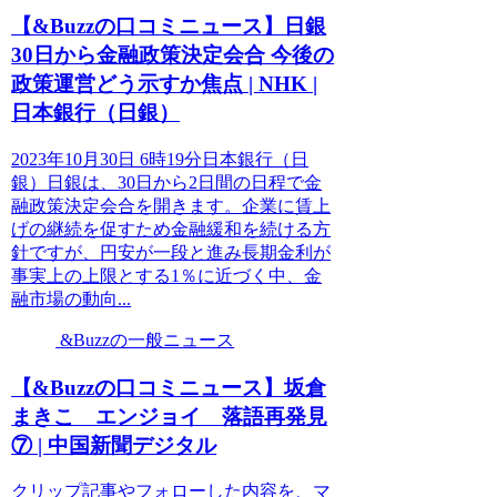
【&Buzzの口コミニュース】日銀
30日から金融政策決定会合 今後の
政策運営どう示すか焦点 | NHK |
日本銀行（日銀）
2023年10月30日 6時19分日本銀行（日
銀）日銀は、30日から2日間の日程で金
融政策決定会合を開きます。企業に賃上
げの継続を促すため金融緩和を続ける方
針ですが、円安が一段と進み長期金利が
事実上の上限とする1％に近づく中、金
融市場の動向...
&Buzzの一般ニュース
【&Buzzの口コミニュース】坂倉
まきこ エンジョイ 落語再発見
⑦ | 中国新聞デジタル
クリップ記事やフォローした内容を、マ