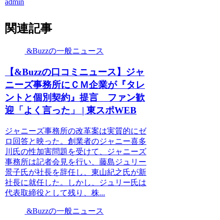
admin
関連記事
&Buzzの一般ニュース
【&Buzzの口コミニュース】ジャ
ニーズ事務所にＣＭ企業が『タレ
ントと個別契約』提言 ファン歓
迎「よく言った」 | 東スポWEB
ジャニーズ事務所の改革案は実質的にゼ
ロ回答と映った。創業者のジャニー喜多
川氏の性加害問題を受けて、ジャニーズ
事務所は記者会見を行い、藤島ジュリー
景子氏が社長を辞任し、東山紀之氏が新
社長に就任した。しかし、ジュリー氏は
代表取締役として残り、株...
&Buzzの一般ニュース