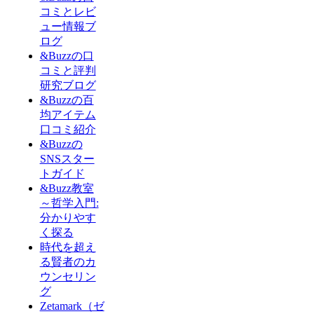
コミとレビ
ュー情報ブ
ログ
&Buzzの口
コミと評判
研究ブログ
&Buzzの百
均アイテム
口コミ紹介
&Buzzの
SNSスター
トガイド
&Buzz教室
～哲学入門:
分かりやす
く探る
時代を超え
る賢者のカ
ウンセリン
グ
Zetamark（ゼ