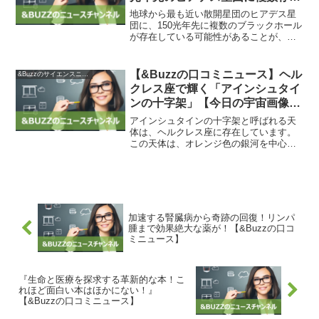
か | Forbes JAPAN 公式サイト
地球から最も近い散開星団のヒアデス星
（フォーブス ジャパン）
団に、150光年先に複数のブラックホール
が存在している可能性があることが、天
文学者たちの間で困惑を引き起こしてい
ます。さらに、ジェイムズ・ウェッブ宇
宙望遠鏡によって、「最も古くて遠い」
【&Buzzの口コミニュース】ヘル
&Buzzのサイエンスニュース
ブラックホールが発見...
クレス座で輝く「アインシュタイ
ンの十字架」【今日の宇宙画像】
| sorae 宇宙へのポータルサイト
アインシュタインの十字架と呼ばれる天
体は、ヘルクレス座に存在しています。
この天体は、オレンジ色の銀河を中心
に、4つの青白い輝きが十字の形を描くよ
うに配置されています。しかし、実際に
はこれは重力レンズ効果によって生じる
虚像であり、見かけの姿で...
加速する腎臓病から奇跡の回復！リンパ
腫まで効果絶大な薬が！【&Buzzの口コ
ミニュース】
『生命と医療を探求する革新的な本！こ
れほど面白い本はほかにない！』
【&Buzzの口コミニュース】