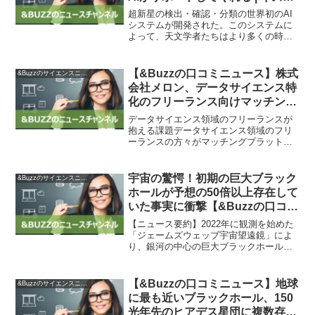
ード・ジャパン
超新星の検出・確認・分類の世界初のAI
システムが開発された。このシステムに
よって、天文学者たちはより多くの時間
を研究に注ぎ込めるようになりそうだ。
人間の介在を省く自動化されたツールで
あるBright Transient Survey Bot...
【&Buzzの口コミニュース】株式
&Buzzのサイエンスニュース
会社メロン、データサイエンス特
化のフリーランス向けマッチング
プラットフォーム「Amie」ロー
データサイエンス領域のフリーランスが
ンチ｜株式会社メロンのプレスリ
抱える課題データサイエンス領域のフリ
ーランスの方々がマッチングプラットフ
リース
ォームを利用してプロジェクトを探す際
に、フリーランスとプロジェクトのミス
マッチが発生しやすいという声がありま
宇宙の驚愕！初期の巨大ブラック
&Buzzのサイエンスニュース
した。データサイエンス特...
ホールが予想の50倍以上存在して
いた事実に衝撃【&Buzzの口コミ
ニュース】
【ニュース要約】2022年に観測を始めた
「ジェームズウェッブ宇宙望遠鏡」によ
り、銀河の中心の巨大ブラックホールが
宇宙初期に予想外に50倍も多く存在して
いたことが分かった。これにより、巨大
ブラックホールの形成と成長に関する理
【&Buzzの口コミニュース】地球
&Buzzのサイエンスニュース
解に大きく貢献する...
に最も近いブラックホール、150
光年先のヒアデス星団に複数存在