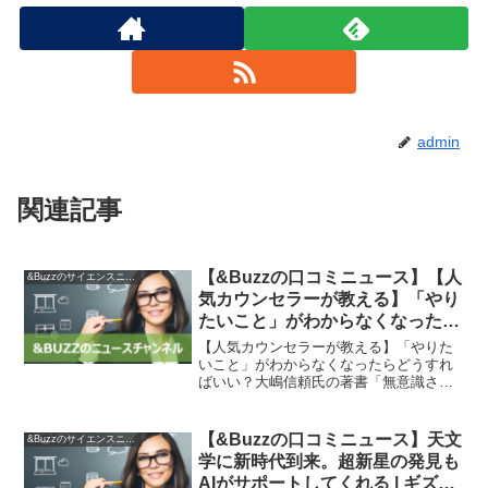
admin
関連記事
【&Buzzの口コミニュース】【人
&Buzzのサイエンスニュース
気カウンセラーが教える】「やり
たいこと」がわからなくなったら
どうすればいい？ | 無意識さんの
【人気カウンセラーが教える】「やりた
力でぐっすり眠れる本 | ダイヤモ
いこと」がわからなくなったらどうすれ
ばいい？大嶋信頼氏の著書「無意識さん
ンド・オンライン
の力でぐっすり眠れる本」によれば、
「やりたいことがわからない」と悩む人
は多いという。その原因として「学習性
【&Buzzの口コミニュース】天文
&Buzzのサイエンスニュース
無力感」というものがあると...
学に新時代到来。超新星の発見も
AIがサポートしてくれる | ギズモ